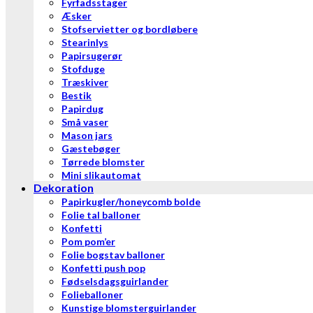
Fyrfadsstager
Æsker
Stofservietter og bordløbere
Stearinlys
Papirsugerør
Stofduge
Træskiver
Bestik
Papirdug
Små vaser
Mason jars
Gæstebøger
Tørrede blomster
Mini slikautomat
Dekoration
Papirkugler/honeycomb bolde
Folie tal balloner
Konfetti
Pom pom’er
Folie bogstav balloner
Konfetti push pop
Fødselsdagsguirlander
Folieballoner
Kunstige blomsterguirlander