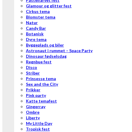
Pastelfarvet fest
Glamour og glitter fest
Cirkus tema
Blomster tema
Natur
Candy Bar
Botanisk
Dyre tema
Byggeplads og biler
Astronaut i rummet – Space Party
Dinosaur fødselsdag
Regnbue fest
Disco
Striber
Prinsesse tema
Sex and the City
Prikker
Pink party
Katte temafest
Gingerray
Ombre
Liberty
My Little Day
Tropisk fest