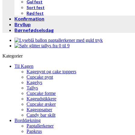
Gul fest
Sort fest
Rød fest
Konfirmation
Bryllup
Børnefødselsdag
Kategorier
Til Kagen
Kagepynt og cake toppers
Cupcake pynt
Kagelys
Tallys
Cupcake forme
Kageudstikkere
Cupcake æsker
Kageopsatser
Candy bar skilt
Borddækning
Paptallerkener
Papkrus