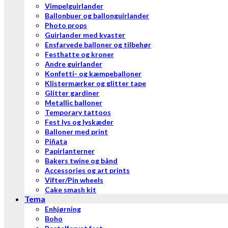
Vimpelguirlander
Ballonbuer og ballonguirlander
Photo props
Guirlander med kvaster
Ensfarvede balloner og tilbehør
Festhatte og kroner
Andre guirlander
Konfetti- og kæmpeballoner
Klistermærker og glitter tape
Glitter gardiner
Metallic balloner
Temporary tattoos
Fest lys og lyskæder
Balloner med print
Piñata
Papirlanterner
Bakers twine og bånd
Accessories og art prints
Vifter/Pin wheels
Cake smash kit
Tema
Enhjørning
Boho