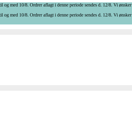
il og med 10/8. Ordrer aflagt i denne periode sendes d. 12/8. Vi ønsker
il og med 10/8. Ordrer aflagt i denne periode sendes d. 12/8. Vi ønsker