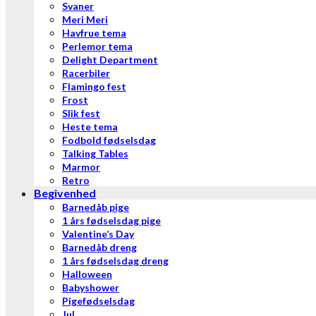
Svaner
Meri Meri
Havfrue tema
Perlemor tema
Delight Department
Racerbiler
Flamingo fest
Frost
Slik fest
Heste tema
Fodbold fødselsdag
Talking Tables
Marmor
Retro
Begivenhed
Barnedåb pige
1 års fødselsdag pige
Valentine’s Day
Barnedåb dreng
1 års fødselsdag dreng
Halloween
Babyshower
Pigefødselsdag
Jul