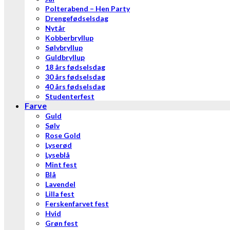
Polterabend – Hen Party
Drengefødselsdag
Nytår
Kobberbryllup
Sølvbryllup
Guldbryllup
18 års fødselsdag
30 års fødselsdag
40 års fødselsdag
Studenterfest
Farve
Guld
Sølv
Rose Gold
Lyserød
Lyseblå
Mint fest
Blå
Lavendel
Lilla fest
Ferskenfarvet fest
Hvid
Grøn fest