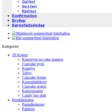
Gul fest
Sort fest
Rød fest
Konfirmation
Bryllup
Børnefødselsdag
Kategorier
Til Kagen
Kagepynt og cake toppers
Cupcake pynt
Kagelys
Tallys
Cupcake forme
Kageudstikkere
Cupcake æsker
Kageopsatser
Candy bar skilt
Borddækning
Paptallerkener
Papkrus