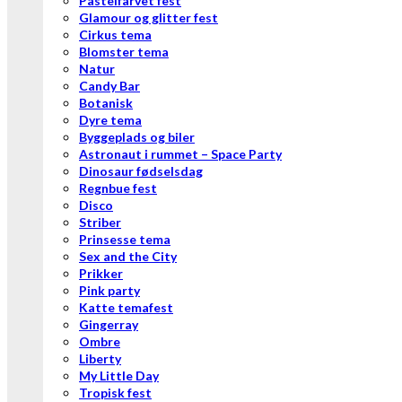
Pastelfarvet fest
Glamour og glitter fest
Cirkus tema
Blomster tema
Natur
Candy Bar
Botanisk
Dyre tema
Byggeplads og biler
Astronaut i rummet – Space Party
Dinosaur fødselsdag
Regnbue fest
Disco
Striber
Prinsesse tema
Sex and the City
Prikker
Pink party
Katte temafest
Gingerray
Ombre
Liberty
My Little Day
Tropisk fest