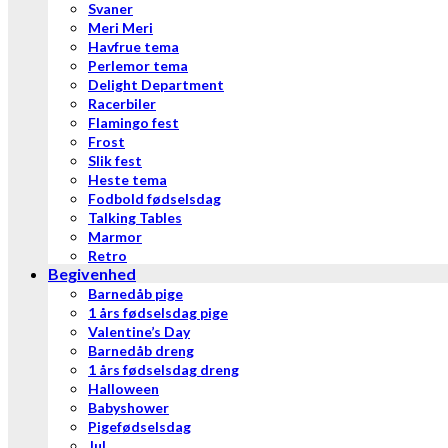
Svaner
Meri Meri
Havfrue tema
Perlemor tema
Delight Department
Racerbiler
Flamingo fest
Frost
Slik fest
Heste tema
Fodbold fødselsdag
Talking Tables
Marmor
Retro
Begivenhed
Barnedåb pige
1 års fødselsdag pige
Valentine’s Day
Barnedåb dreng
1 års fødselsdag dreng
Halloween
Babyshower
Pigefødselsdag
Jul