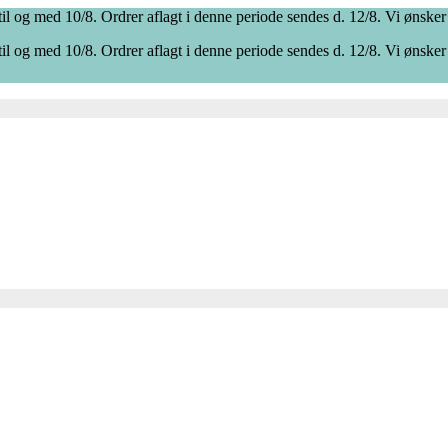
il og med 10/8. Ordrer aflagt i denne periode sendes d. 12/8. Vi ønsker
il og med 10/8. Ordrer aflagt i denne periode sendes d. 12/8. Vi ønsker