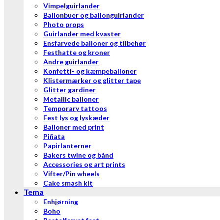
Vimpelguirlander
Ballonbuer og ballonguirlander
Photo props
Guirlander med kvaster
Ensfarvede balloner og tilbehør
Festhatte og kroner
Andre guirlander
Konfetti- og kæmpeballoner
Klistermærker og glitter tape
Glitter gardiner
Metallic balloner
Temporary tattoos
Fest lys og lyskæder
Balloner med print
Piñata
Papirlanterner
Bakers twine og bånd
Accessories og art prints
Vifter/Pin wheels
Cake smash kit
Tema
Enhjørning
Boho