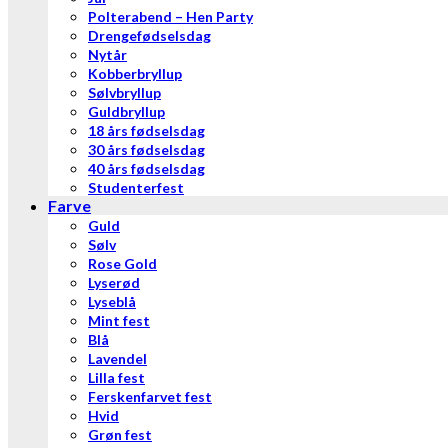
Polterabend – Hen Party
Drengefødselsdag
Nytår
Kobberbryllup
Sølvbryllup
Guldbryllup
18 års fødselsdag
30 års fødselsdag
40 års fødselsdag
Studenterfest
Farve
Guld
Sølv
Rose Gold
Lyserød
Lyseblå
Mint fest
Blå
Lavendel
Lilla fest
Ferskenfarvet fest
Hvid
Grøn fest