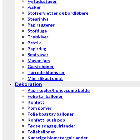
Fyrfadsstager
Æsker
Stofservietter og bordløbere
Stearinlys
Papirsugerør
Stofduge
Træskiver
Bestik
Papirdug
Små vaser
Mason jars
Gæstebøger
Tørrede blomster
Mini slikautomat
Dekoration
Papirkugler/honeycomb bolde
Folie tal balloner
Konfetti
Pom pom’er
Folie bogstav balloner
Konfetti push pop
Fødselsdagsguirlander
Folieballoner
Kunstige blomsterguirlander