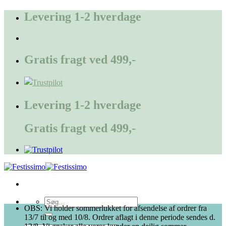
Fortsæt
Levering 1-2 hverdage
til
indhold
Gratis fragt ved 499,-
Levering 1-2 hverdage
Gratis fragt ved 499,-
Søg
OBS: Vi holder sommerlukket for afsendelse af ordrer fra
efter:
13/7 til og med 10/8. Ordrer aflagt i denne periode sendes d.