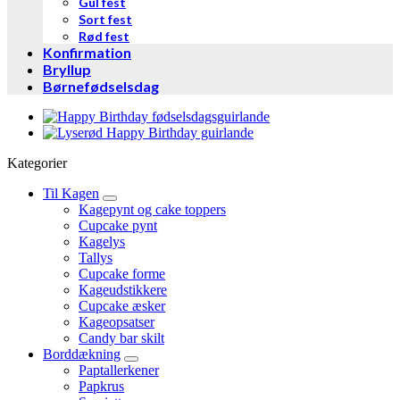
Gul fest
Sort fest
Rød fest
Konfirmation
Bryllup
Børnefødselsdag
Kategorier
Til Kagen
Kagepynt og cake toppers
Cupcake pynt
Kagelys
Tallys
Cupcake forme
Kageudstikkere
Cupcake æsker
Kageopsatser
Candy bar skilt
Borddækning
Paptallerkener
Papkrus