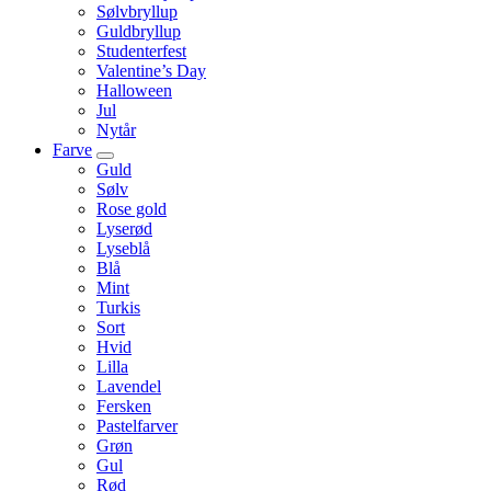
Sølvbryllup
Guldbryllup
Studenterfest
Valentine’s Day
Halloween
Jul
Nytår
Farve
Guld
Sølv
Rose gold
Lyserød
Lyseblå
Blå
Mint
Turkis
Sort
Hvid
Lilla
Lavendel
Fersken
Pastelfarver
Grøn
Gul
Rød