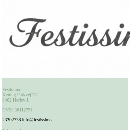
Festissimo
Ketting Parkvej 72
8462 Harlev J.
CVR: 36112751
23302738
info@festissimo