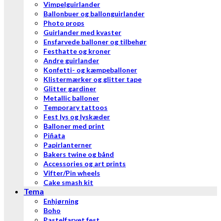
Vimpelguirlander
Ballonbuer og ballonguirlander
Photo props
Guirlander med kvaster
Ensfarvede balloner og tilbehør
Festhatte og kroner
Andre guirlander
Konfetti- og kæmpeballoner
Klistermærker og glitter tape
Glitter gardiner
Metallic balloner
Temporary tattoos
Fest lys og lyskæder
Balloner med print
Piñata
Papirlanterner
Bakers twine og bånd
Accessories og art prints
Vifter/Pin wheels
Cake smash kit
Tema
Enhjørning
Boho
Pastelfarvet fest