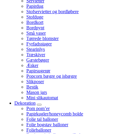
Servietter
Papirdug
Stofservietter og bordløbere
Stofduge
Bordkort
Bordpynt
Små vaser
Tørrede blomster
Fyrfadsstager
Stearinlys
Træskiver
Gæstebøger
Æsker
Papirsugerør
Popcorn bægre og isbægre
Slikposer
Bestik
Mason jars
Mini slikautomat
Dekoration
Pom pom’er
Papirkugler/honeycomb bolde
Folie tal balloner
Folie bogstav balloner
Folieballoner