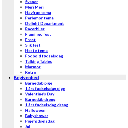
Svaner
Meri Meri
Havfrue tema
Perlemor tema
Delight Department
Racerbiler
Flamingo fest
Frost
Slik fest
Heste tema
Fodbold fødselsdag
Talking Tables
Marmor
Retro
Begivenhed
Barnedåb pige
1 års fødselsdag pige
Valentine’s Day
Barnedåb dreng
1 års fødselsdag dreng
Halloween
Babyshower
Pigefødselsdag
Jul