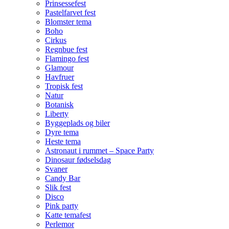
Prinsessefest
Pastelfarvet fest
Blomster tema
Boho
Cirkus
Regnbue fest
Flamingo fest
Glamour
Havfruer
Tropisk fest
Natur
Botanisk
Liberty
Byggeplads og biler
Dyre tema
Heste tema
Astronaut i rummet – Space Party
Dinosaur fødselsdag
Svaner
Candy Bar
Slik fest
Disco
Pink party
Katte temafest
Perlemor