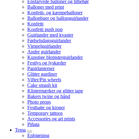
Ensfarvede balloner og tilbehør
Balloner med print
Konfetti- og kæmpeballoner
Ballonbuer og ballonguirlander
Konfetti
Konfetti push pop
Guirlander med kvaster
Fødselsdagsguirlander
Vimpelguirlander
Andre guirlander
Kunstige blomsterguirlander
Festlys og lyskæder
Papirlanterner
Glitter gardiner
Vifter/Pin wheels
Cake smash kit
Klistermærker og glitter tape
Bakers twine og bånd
Photo props
Festhatte og kroner
Temporary tattoos
Accessories og art prints
Piñata
Tema
Enhjørning