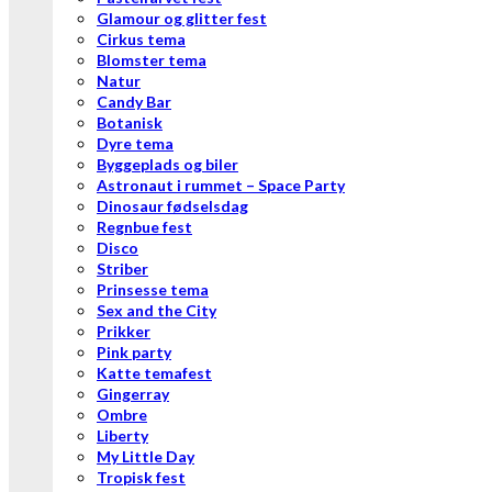
Glamour og glitter fest
Cirkus tema
Blomster tema
Natur
Candy Bar
Botanisk
Dyre tema
Byggeplads og biler
Astronaut i rummet – Space Party
Dinosaur fødselsdag
Regnbue fest
Disco
Striber
Prinsesse tema
Sex and the City
Prikker
Pink party
Katte temafest
Gingerray
Ombre
Liberty
My Little Day
Tropisk fest