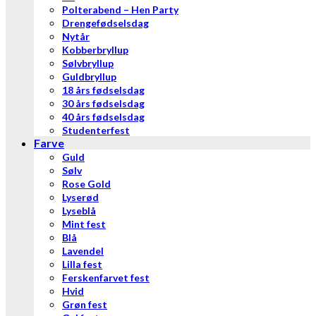
Polterabend – Hen Party
Drengefødselsdag
Nytår
Kobberbryllup
Sølvbryllup
Guldbryllup
18 års fødselsdag
30 års fødselsdag
40 års fødselsdag
Studenterfest
Farve
Guld
Sølv
Rose Gold
Lyserød
Lyseblå
Mint fest
Blå
Lavendel
Lilla fest
Ferskenfarvet fest
Hvid
Grøn fest