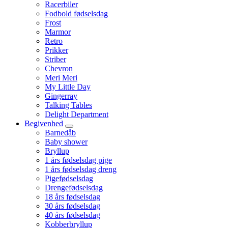
Racerbiler
Fodbold fødselsdag
Frost
Marmor
Retro
Prikker
Striber
Chevron
Meri Meri
My Little Day
Gingerray
Talking Tables
Delight Department
Begivenhed
Barnedåb
Baby shower
Bryllup
1 års fødselsdag pige
1 års fødselsdag dreng
Pigefødselsdag
Drengefødselsdag
18 års fødselsdag
30 års fødselsdag
40 års fødselsdag
Kobberbryllup