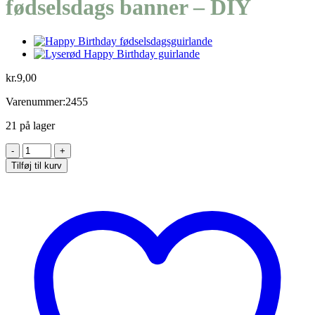
fødselsdags banner – DIY
kr.
9,00
Varenummer:2455
21 på lager
Lyseblå
Happy
Tilføj til kurv
Birthday
fødselsdags
banner
-
DIY
antal