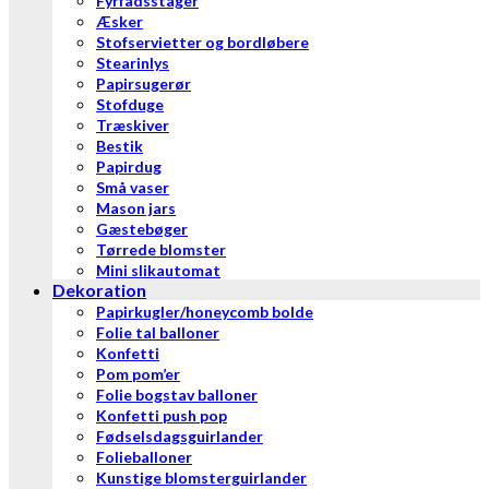
Fyrfadsstager
Æsker
Stofservietter og bordløbere
Stearinlys
Papirsugerør
Stofduge
Træskiver
Bestik
Papirdug
Små vaser
Mason jars
Gæstebøger
Tørrede blomster
Mini slikautomat
Dekoration
Papirkugler/honeycomb bolde
Folie tal balloner
Konfetti
Pom pom’er
Folie bogstav balloner
Konfetti push pop
Fødselsdagsguirlander
Folieballoner
Kunstige blomsterguirlander