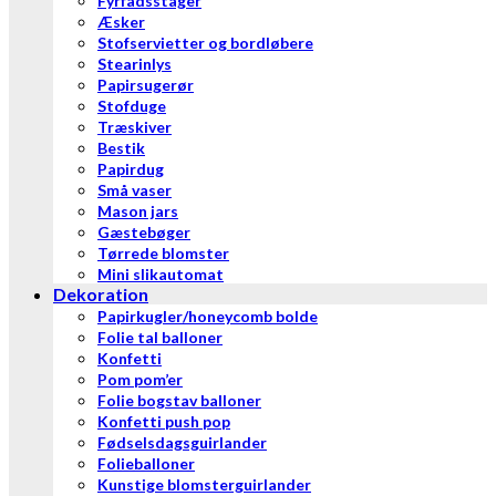
Fyrfadsstager
Æsker
Stofservietter og bordløbere
Stearinlys
Papirsugerør
Stofduge
Træskiver
Bestik
Papirdug
Små vaser
Mason jars
Gæstebøger
Tørrede blomster
Mini slikautomat
Dekoration
Papirkugler/honeycomb bolde
Folie tal balloner
Konfetti
Pom pom’er
Folie bogstav balloner
Konfetti push pop
Fødselsdagsguirlander
Folieballoner
Kunstige blomsterguirlander