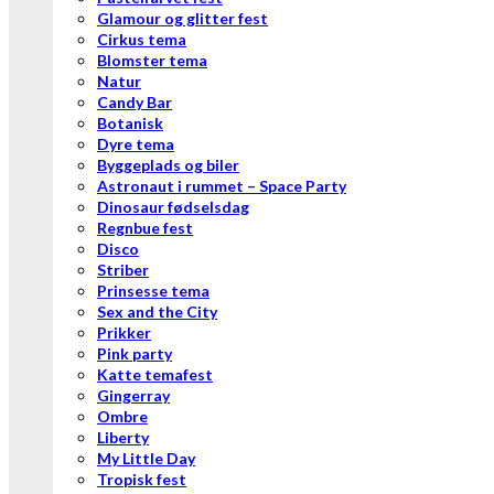
Glamour og glitter fest
Cirkus tema
Blomster tema
Natur
Candy Bar
Botanisk
Dyre tema
Byggeplads og biler
Astronaut i rummet – Space Party
Dinosaur fødselsdag
Regnbue fest
Disco
Striber
Prinsesse tema
Sex and the City
Prikker
Pink party
Katte temafest
Gingerray
Ombre
Liberty
My Little Day
Tropisk fest