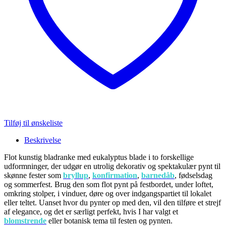
Tilføj til ønskeliste
Beskrivelse
Flot kunstig bladranke med eukalyptus blade i to forskellige
udformninger, der udgør en utrolig dekorativ og spektakulær pynt til
skønne fester som
bryllup
,
konfirmation
,
barnedåb
, fødselsdag
og sommerfest. Brug den som flot pynt på festbordet, under loftet,
omkring stolper, i vinduer, døre og over indgangspartiet til lokalet
eller teltet. Uanset hvor du pynter op med den, vil den tilføre et strejf
af elegance, og det er særligt perfekt, hvis I har valgt et
blomstrende
eller botanisk tema til festen og pynten.