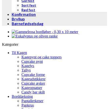
Gul fest
Sort fest
Rød fest
Konfirmation
Bryllup
Børnefødselsdag
Kategorier
Til Kagen
Kagepynt og cake toppers
Cupcake pynt
Kagelys
Tallys
Cupcake forme
Kageudstikkere
Cupcake æsker
Kageopsatser
Candy bar skilt
Borddækning
Paptallerkener
Papkrus