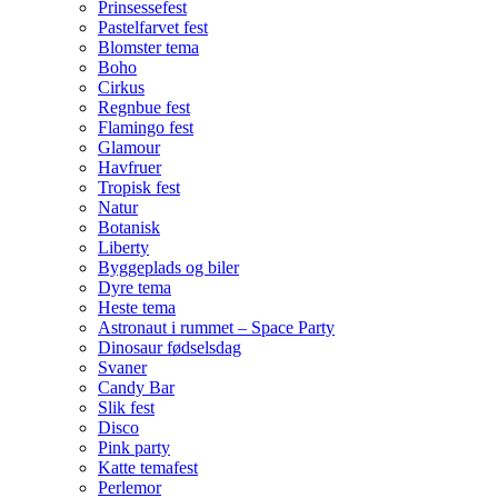
Prinsessefest
Pastelfarvet fest
Blomster tema
Boho
Cirkus
Regnbue fest
Flamingo fest
Glamour
Havfruer
Tropisk fest
Natur
Botanisk
Liberty
Byggeplads og biler
Dyre tema
Heste tema
Astronaut i rummet – Space Party
Dinosaur fødselsdag
Svaner
Candy Bar
Slik fest
Disco
Pink party
Katte temafest
Perlemor