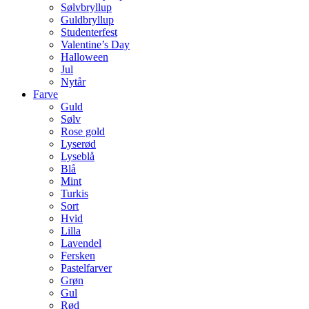
Sølvbryllup
Guldbryllup
Studenterfest
Valentine’s Day
Halloween
Jul
Nytår
Farve
Guld
Sølv
Rose gold
Lyserød
Lyseblå
Blå
Mint
Turkis
Sort
Hvid
Lilla
Lavendel
Fersken
Pastelfarver
Grøn
Gul
Rød