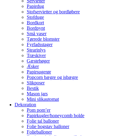
Servietter
Papirdug
Stofservietter og bordløbere
Stofduge
Bordkort
Bordpynt
Små vaser
Tørrede blomster
Fyrfadsstager
Stearinlys
Træskiver
Gæstebøger
Æsker
Papirsugerør
Popcorn bægre og isbægre
Slikposer
Bestik
Mason jars
Mini slikautomat
Dekoration
Pom pom’er
Papirkugler/honeycomb bolde
Folie tal balloner
Folie bogstav balloner
Folieballoner