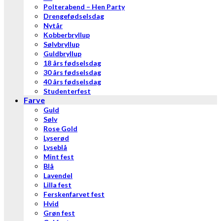
Polterabend – Hen Party
Drengefødselsdag
Nytår
Kobberbryllup
Sølvbryllup
Guldbryllup
18 års fødselsdag
30 års fødselsdag
40 års fødselsdag
Studenterfest
Farve
Guld
Sølv
Rose Gold
Lyserød
Lyseblå
Mint fest
Blå
Lavendel
Lilla fest
Ferskenfarvet fest
Hvid
Grøn fest