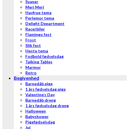
Svaner
Meri Meri
Havfrue tema
Perlemor tema
Delight Department
Racerbiler
Flamingo fest
Frost
Slik fest
Heste tema
Fodbold fødselsdag
Talking Tables
Marmor
Retro
Begivenhed
Barnedåb pige
1 års fødselsdag pige
Valentine’s Day
Barnedåb dreng
1 års fødselsdag dreng
Halloween
Babyshower
Pigefødselsdag
Jul