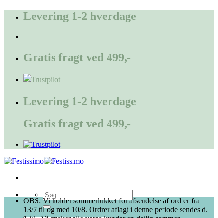
Fortsæt
Levering 1-2 hverdage
til
indhold
Gratis fragt ved 499,-
Levering 1-2 hverdage
Gratis fragt ved 499,-
Søg
OBS: Vi holder sommerlukket for afsendelse af ordrer fra
efter:
13/7 til og med 10/8. Ordrer aflagt i denne periode sendes d.