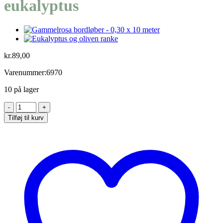
eukalyptus
kr.
89,00
Varenummer:6970
10 på lager
Kunstig
bladranke
Tilføj til kurv
med
eukalyptus
antal