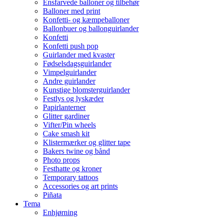
Ensfarvede balloner og tilbehør
Balloner med print
Konfetti- og kæmpeballoner
Ballonbuer og ballonguirlander
Konfetti
Konfetti push pop
Guirlander med kvaster
Fødselsdagsguirlander
Vimpelguirlander
Andre guirlander
Kunstige blomsterguirlander
Festlys og lyskæder
Papirlanterner
Glitter gardiner
Vifter/Pin wheels
Cake smash kit
Klistermærker og glitter tape
Bakers twine og bånd
Photo props
Festhatte og kroner
Temporary tattoos
Accessories og art prints
Piñata
Tema
Enhjørning