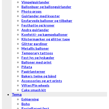
Vimpelguirlander
Ballonbuer og ballonguirlander
Photo props
Guirlander med kvaster
Ensfarvede balloner og tilbehør
Festhatte og kroner
Andre guirlander
Konfetti- og kæmpeballoner
Klistermærker og glitter tape
Glitter gardiner
Metallic balloner
Temporary tattoos
Fest lys og lyskæder
Balloner med print
Piñata
Papirlanterner
Bakers twine og bånd
Accessories og art prints
Vifter/Pin wheels
Cake smash kit
Tema
Enhjørning
Boho
Pastelfarvet fest