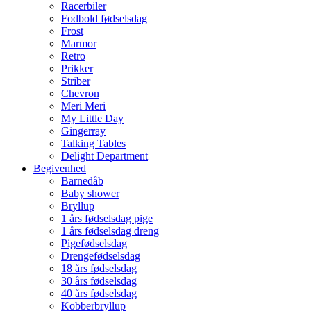
Racerbiler
Fodbold fødselsdag
Frost
Marmor
Retro
Prikker
Striber
Chevron
Meri Meri
My Little Day
Gingerray
Talking Tables
Delight Department
Begivenhed
Barnedåb
Baby shower
Bryllup
1 års fødselsdag pige
1 års fødselsdag dreng
Pigefødselsdag
Drengefødselsdag
18 års fødselsdag
30 års fødselsdag
40 års fødselsdag
Kobberbryllup