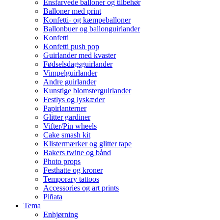
Ensfarvede balloner og tilbehør
Balloner med print
Konfetti- og kæmpeballoner
Ballonbuer og ballonguirlander
Konfetti
Konfetti push pop
Guirlander med kvaster
Fødselsdagsguirlander
Vimpelguirlander
Andre guirlander
Kunstige blomsterguirlander
Festlys og lyskæder
Papirlanterner
Glitter gardiner
Vifter/Pin wheels
Cake smash kit
Klistermærker og glitter tape
Bakers twine og bånd
Photo props
Festhatte og kroner
Temporary tattoos
Accessories og art prints
Piñata
Tema
Enhjørning