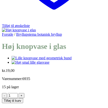
Tilføj til ønskeliste
Forside
/
Bryllupstema botanisk bryllup
Høj knopvase i glas
kr.
19,00
Varenummer:6935
15 på lager
Høj
knopvase
Tilføj til kurv
i
glas