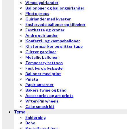
Vimpelguirlander
Ballonbuer og ballonguirlander
Photo props
Guirlander med kvaster
Ensfarvede balloner og tilbehør
Festhatte og kroner
Andre guirlander
Konfetti- og kæmpeballoner
Klistermærker og glitter tape
Glitter gardiner
Metallic balloner
Temporary tattoos
Fest lys og lyskæder
Balloner med print
Piñata
Papirlanterner
Bakers twine og bånd
Accessories og art prints
Vifter/Pin wheels
Cake smash kit
Tema
Enhjørning
Boho
Pastelfarvet fest