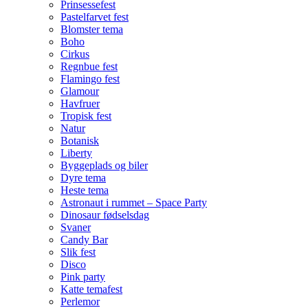
Prinsessefest
Pastelfarvet fest
Blomster tema
Boho
Cirkus
Regnbue fest
Flamingo fest
Glamour
Havfruer
Tropisk fest
Natur
Botanisk
Liberty
Byggeplads og biler
Dyre tema
Heste tema
Astronaut i rummet – Space Party
Dinosaur fødselsdag
Svaner
Candy Bar
Slik fest
Disco
Pink party
Katte temafest
Perlemor