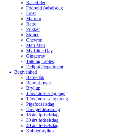
Racerbiler
Fodbold fødselsdag
Frost
Marmor
Retro
Prikker
Striber
Chevron
Meri Meri
My Little Day
Gingerray
Talking Tables
Delight Department
Begivenhed
Barnedåb
Baby shower
Bryllup
1 års fødselsdag pige
1 års fødselsdag dreng
Pigefødselsdag
Drengefødselsdag
18 års fødselsdag
30 års fødselsdag
40 års fødselsdag
Kobberbryllup