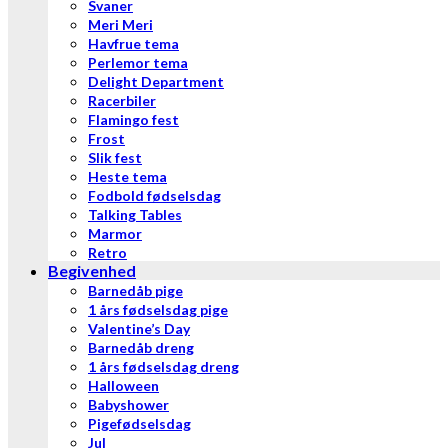
Svaner
Meri Meri
Havfrue tema
Perlemor tema
Delight Department
Racerbiler
Flamingo fest
Frost
Slik fest
Heste tema
Fodbold fødselsdag
Talking Tables
Marmor
Retro
Begivenhed
Barnedåb pige
1 års fødselsdag pige
Valentine’s Day
Barnedåb dreng
1 års fødselsdag dreng
Halloween
Babyshower
Pigefødselsdag
Jul