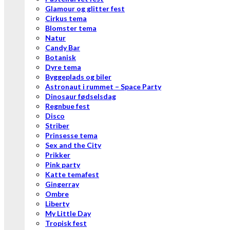
Glamour og glitter fest
Cirkus tema
Blomster tema
Natur
Candy Bar
Botanisk
Dyre tema
Byggeplads og biler
Astronaut i rummet – Space Party
Dinosaur fødselsdag
Regnbue fest
Disco
Striber
Prinsesse tema
Sex and the City
Prikker
Pink party
Katte temafest
Gingerray
Ombre
Liberty
My Little Day
Tropisk fest