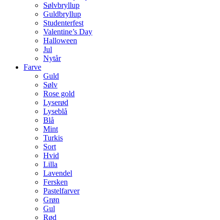
Sølvbryllup
Guldbryllup
Studenterfest
Valentine’s Day
Halloween
Jul
Nytår
Farve
Guld
Sølv
Rose gold
Lyserød
Lyseblå
Blå
Mint
Turkis
Sort
Hvid
Lilla
Lavendel
Fersken
Pastelfarver
Grøn
Gul
Rød