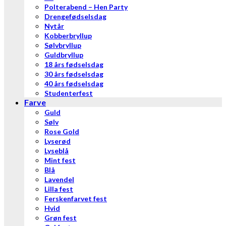
Polterabend – Hen Party
Drengefødselsdag
Nytår
Kobberbryllup
Sølvbryllup
Guldbryllup
18 års fødselsdag
30 års fødselsdag
40 års fødselsdag
Studenterfest
Farve
Guld
Sølv
Rose Gold
Lyserød
Lyseblå
Mint fest
Blå
Lavendel
Lilla fest
Ferskenfarvet fest
Hvid
Grøn fest