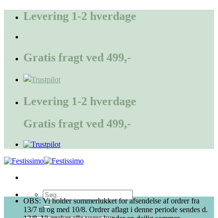
Fortsæt
Levering 1-2 hverdage
til
indhold
Gratis fragt ved 499,-
Levering 1-2 hverdage
Gratis fragt ved 499,-
Søg
OBS: Vi holder sommerlukket for afsendelse af ordrer fra
efter:
13/7 til og med 10/8. Ordrer aflagt i denne periode sendes d.