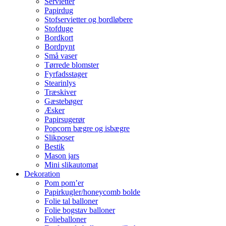
Servietter
Papirdug
Stofservietter og bordløbere
Stofduge
Bordkort
Bordpynt
Små vaser
Tørrede blomster
Fyrfadsstager
Stearinlys
Træskiver
Gæstebøger
Æsker
Papirsugerør
Popcorn bægre og isbægre
Slikposer
Bestik
Mason jars
Mini slikautomat
Dekoration
Pom pom’er
Papirkugler/honeycomb bolde
Folie tal balloner
Folie bogstav balloner
Folieballoner