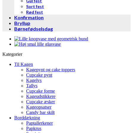
Gul fest
Sort fest
Rød fest
Konfirmation
Bryllup
Børnefødselsdag
Kategorier
Til Kagen
Kagepynt og cake toppers
Cupcake pynt
Kagelys
Tallys
Cupcake forme
Kageudstikkere
Cupcake æsker
Kageopsatser
Candy bar skilt
Borddækning
Paptallerkener
Papkrus