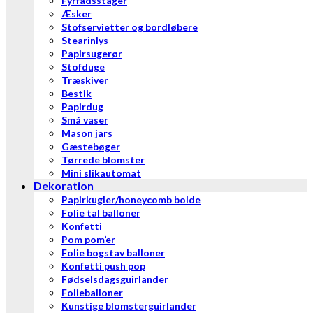
Fyrfadsstager
Æsker
Stofservietter og bordløbere
Stearinlys
Papirsugerør
Stofduge
Træskiver
Bestik
Papirdug
Små vaser
Mason jars
Gæstebøger
Tørrede blomster
Mini slikautomat
Dekoration
Papirkugler/honeycomb bolde
Folie tal balloner
Konfetti
Pom pom’er
Folie bogstav balloner
Konfetti push pop
Fødselsdagsguirlander
Folieballoner
Kunstige blomsterguirlander