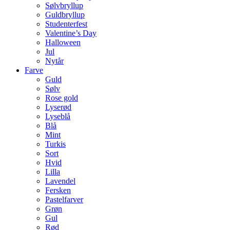
Sølvbryllup
Guldbryllup
Studenterfest
Valentine’s Day
Halloween
Jul
Nytår
Farve
Guld
Sølv
Rose gold
Lyserød
Lyseblå
Blå
Mint
Turkis
Sort
Hvid
Lilla
Lavendel
Fersken
Pastelfarver
Grøn
Gul
Rød