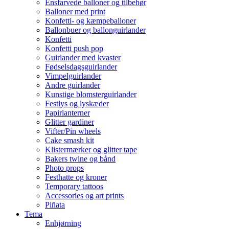
Ensfarvede balloner og tilbehør
Balloner med print
Konfetti- og kæmpeballoner
Ballonbuer og ballonguirlander
Konfetti
Konfetti push pop
Guirlander med kvaster
Fødselsdagsguirlander
Vimpelguirlander
Andre guirlander
Kunstige blomsterguirlander
Festlys og lyskæder
Papirlanterner
Glitter gardiner
Vifter/Pin wheels
Cake smash kit
Klistermærker og glitter tape
Bakers twine og bånd
Photo props
Festhatte og kroner
Temporary tattoos
Accessories og art prints
Piñata
Tema
Enhjørning