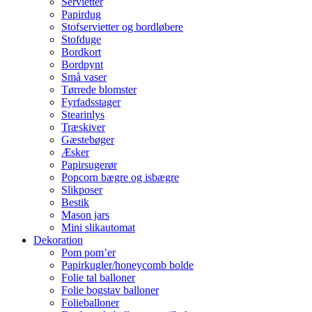
Servietter
Papirdug
Stofservietter og bordløbere
Stofduge
Bordkort
Bordpynt
Små vaser
Tørrede blomster
Fyrfadsstager
Stearinlys
Træskiver
Gæstebøger
Æsker
Papirsugerør
Popcorn bægre og isbægre
Slikposer
Bestik
Mason jars
Mini slikautomat
Dekoration
Pom pom’er
Papirkugler/honeycomb bolde
Folie tal balloner
Folie bogstav balloner
Folieballoner