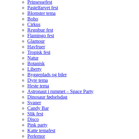
Prinsessefest
Pastelfarvet fest
Blomster tema
Boho
Cirkus
Regnbue fest
Flamingo fest
Glamour
Havfruer
Tropisk fest
Natur
Botanisk
Liberty
Byggeplads og biler
Dyre tema
Heste tema
Astronaut i rummet – Space Party
Dinosaur fødselsdag
Svaner
Candy Bar
Slik fest
Disco
Pink party
Katte temafest
Perlemor