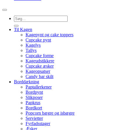
Søg
efter:
Til Kagen
Kagepynt og cake toppers
Cupcake pynt
Kagelys
Tallys
Cupcake forme
Kageudstikkere
Cupcake æsker
Kageopsatser
Candy bar skilt
Borddækning
Paptallerkener
Bordpynt
Slikposer
Papkrus
Bordkort
Popcorn bægre og isbægre
Servietter
Fyrfadsstager
Æsker