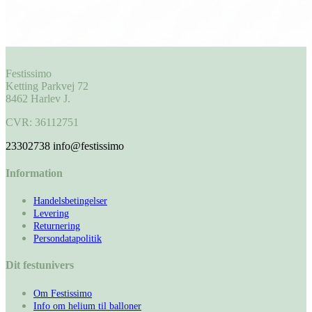
Festissimo
Ketting Parkvej 72
8462 Harlev J.
CVR: 36112751
23302738
info@festissimo
Information
Handelsbetingelser
Levering
Returnering
Persondatapolitik
Dit festunivers
Om Festissimo
Info om helium til balloner