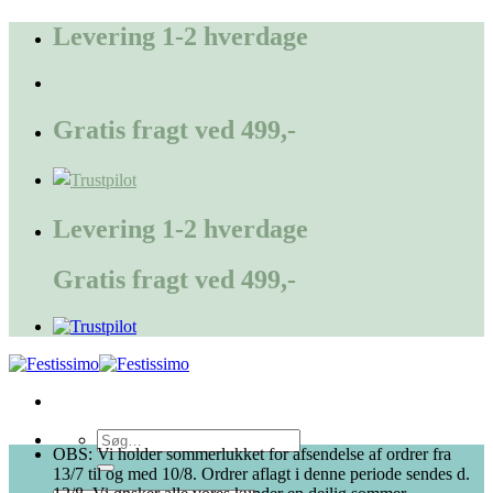
Fortsæt
Levering 1-2 hverdage
til
indhold
Gratis fragt ved 499,-
Levering 1-2 hverdage
Gratis fragt ved 499,-
Søg
OBS: Vi holder sommerlukket for afsendelse af ordrer fra
efter:
13/7 til og med 10/8. Ordrer aflagt i denne periode sendes d.