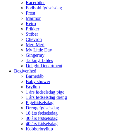
Racerbiler
Fodbold fødselsdag
Frost
Marmor
Retro
Prikker
Striber
Chevron
Meri Meri
My Little Day
Gingerray
Talking Tables
Delight Department
Begivenhed
Barnedåb
Baby shower
Bryllup
1 års fødselsdag pige
1 års fødselsdag dreng
Pigefødselsdag
Drengefødselsdag
18 års fødselsdag
30 års fødselsdag
40 års fødselsdag
Kobberbryllup