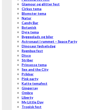
Glamour og glitter fest
Cirkus tema
Blomster tema
Natur
Candy Bar
Botanisk
Dyre tema
Byggeplads og biler
Astronaut i rummet – Space Party
Dinosaur fødselsdag
Regnbue fest
Disco
Striber
Prinsesse tema
Sex and the City
Prikker
Pink party
Katte temafest
Gingerray
Ombre
Liberty
My Little Day
Tropisk fest