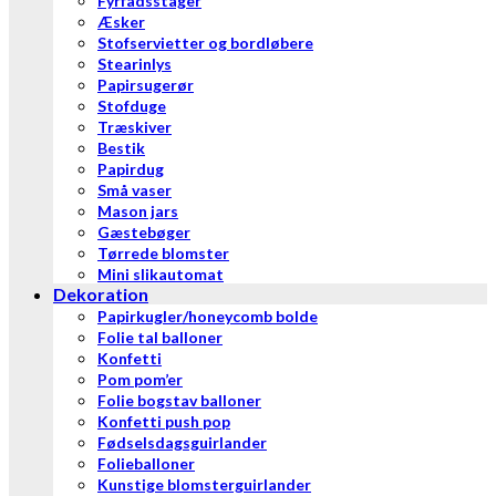
Fyrfadsstager
Æsker
Stofservietter og bordløbere
Stearinlys
Papirsugerør
Stofduge
Træskiver
Bestik
Papirdug
Små vaser
Mason jars
Gæstebøger
Tørrede blomster
Mini slikautomat
Dekoration
Papirkugler/honeycomb bolde
Folie tal balloner
Konfetti
Pom pom’er
Folie bogstav balloner
Konfetti push pop
Fødselsdagsguirlander
Folieballoner
Kunstige blomsterguirlander