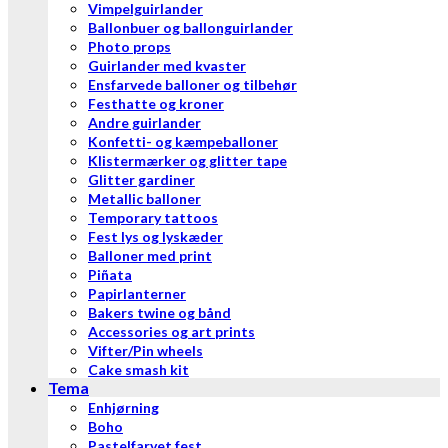
Vimpelguirlander
Ballonbuer og ballonguirlander
Photo props
Guirlander med kvaster
Ensfarvede balloner og tilbehør
Festhatte og kroner
Andre guirlander
Konfetti- og kæmpeballoner
Klistermærker og glitter tape
Glitter gardiner
Metallic balloner
Temporary tattoos
Fest lys og lyskæder
Balloner med print
Piñata
Papirlanterner
Bakers twine og bånd
Accessories og art prints
Vifter/Pin wheels
Cake smash kit
Tema
Enhjørning
Boho
Pastelfarvet fest