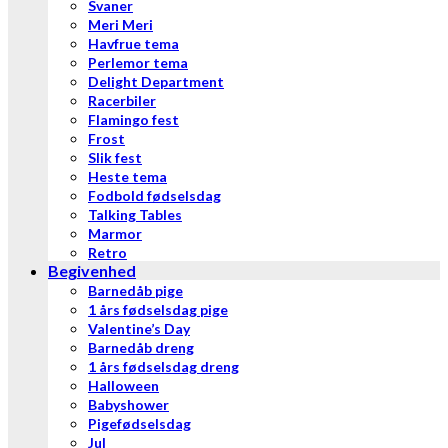
Svaner
Meri Meri
Havfrue tema
Perlemor tema
Delight Department
Racerbiler
Flamingo fest
Frost
Slik fest
Heste tema
Fodbold fødselsdag
Talking Tables
Marmor
Retro
Begivenhed
Barnedåb pige
1 års fødselsdag pige
Valentine’s Day
Barnedåb dreng
1 års fødselsdag dreng
Halloween
Babyshower
Pigefødselsdag
Jul