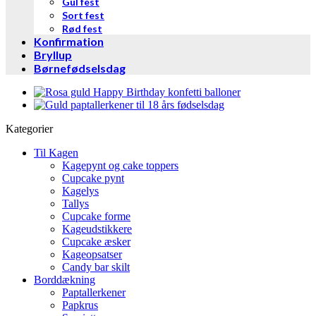
Gul fest
Sort fest
Rød fest
Konfirmation
Bryllup
Børnefødselsdag
Kategorier
Til Kagen
Kagepynt og cake toppers
Cupcake pynt
Kagelys
Tallys
Cupcake forme
Kageudstikkere
Cupcake æsker
Kageopsatser
Candy bar skilt
Borddækning
Paptallerkener
Papkrus