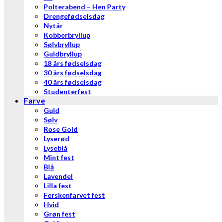
Polterabend – Hen Party
Drengefødselsdag
Nytår
Kobberbryllup
Sølvbryllup
Guldbryllup
18 års fødselsdag
30 års fødselsdag
40 års fødselsdag
Studenterfest
Farve
Guld
Sølv
Rose Gold
Lyserød
Lyseblå
Mint fest
Blå
Lavendel
Lilla fest
Ferskenfarvet fest
Hvid
Grøn fest