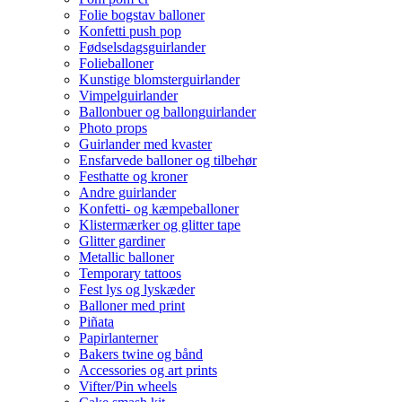
Folie bogstav balloner
Konfetti push pop
Fødselsdagsguirlander
Folieballoner
Kunstige blomsterguirlander
Vimpelguirlander
Ballonbuer og ballonguirlander
Photo props
Guirlander med kvaster
Ensfarvede balloner og tilbehør
Festhatte og kroner
Andre guirlander
Konfetti- og kæmpeballoner
Klistermærker og glitter tape
Glitter gardiner
Metallic balloner
Temporary tattoos
Fest lys og lyskæder
Balloner med print
Piñata
Papirlanterner
Bakers twine og bånd
Accessories og art prints
Vifter/Pin wheels