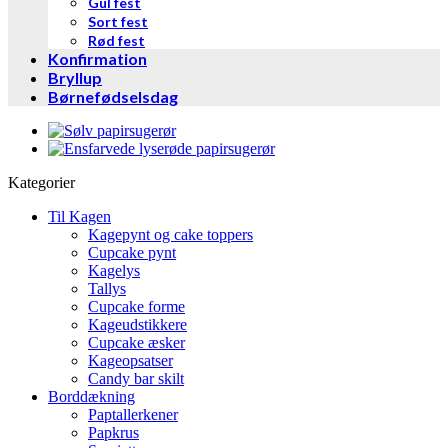
Gul fest
Sort fest
Rød fest
Konfirmation
Bryllup
Børnefødselsdag
Kategorier
Til Kagen
Kagepynt og cake toppers
Cupcake pynt
Kagelys
Tallys
Cupcake forme
Kageudstikkere
Cupcake æsker
Kageopsatser
Candy bar skilt
Borddækning
Paptallerkener
Papkrus