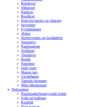
Bordpynt
Slikposer
Papkrus
Bordkort
Popcorn bægre og isbægre
Servietter
Fyrfadsstager
Æsker
Stofservietter og bordløbere
Stearinlys
Papirsugerør
Stofduge
Træskiver
Bestik
Papirdug
Små vaser
Mason jars
Gæstebøger
Tørrede blomster
Mini slikautomat
Dekoration
Papirkugler/honeycomb bolde
Folie tal balloner
Konfetti
Pom pom’er