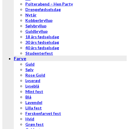
Polterabend – Hen Party
Drengefødselsdag
Nytår
Kobberbryllup
Sølvbryllup
Guldbryllup
18 års fødselsdag
30 års fødselsdag
40 års fødselsdag
Studenterfest
Farve
Guld
Sølv
Rose Gold
Lyserød
Lyseblå
Mint fest
Blå
Lavendel
Lilla fest
Ferskenfarvet fest
Hvid
Grøn fest