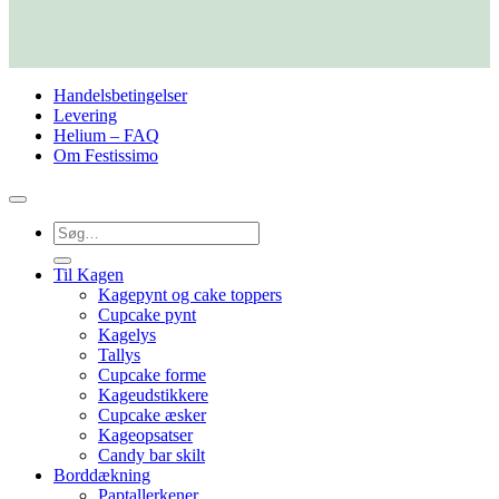
Handelsbetingelser
Levering
Helium – FAQ
Om Festissimo
Søg
efter:
Til Kagen
Kagepynt og cake toppers
Cupcake pynt
Kagelys
Tallys
Cupcake forme
Kageudstikkere
Cupcake æsker
Kageopsatser
Candy bar skilt
Borddækning
Paptallerkener