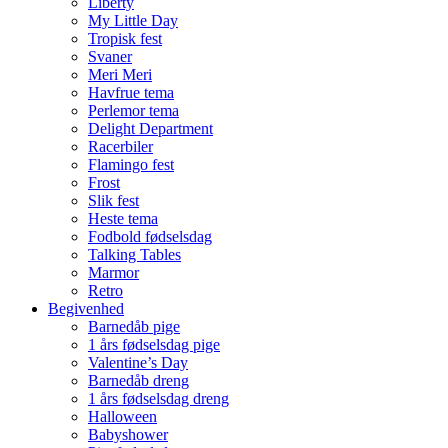
Liberty
My Little Day
Tropisk fest
Svaner
Meri Meri
Havfrue tema
Perlemor tema
Delight Department
Racerbiler
Flamingo fest
Frost
Slik fest
Heste tema
Fodbold fødselsdag
Talking Tables
Marmor
Retro
Begivenhed
Barnedåb pige
1 års fødselsdag pige
Valentine’s Day
Barnedåb dreng
1 års fødselsdag dreng
Halloween
Babyshower