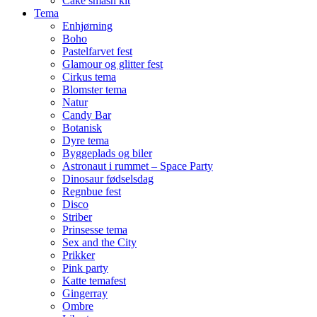
Cake smash kit
Tema
Enhjørning
Boho
Pastelfarvet fest
Glamour og glitter fest
Cirkus tema
Blomster tema
Natur
Candy Bar
Botanisk
Dyre tema
Byggeplads og biler
Astronaut i rummet – Space Party
Dinosaur fødselsdag
Regnbue fest
Disco
Striber
Prinsesse tema
Sex and the City
Prikker
Pink party
Katte temafest
Gingerray
Ombre