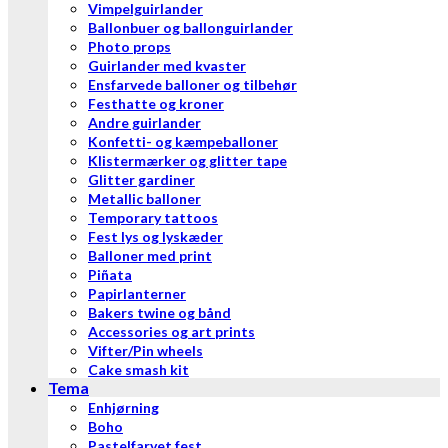
Vimpelguirlander
Ballonbuer og ballonguirlander
Photo props
Guirlander med kvaster
Ensfarvede balloner og tilbehør
Festhatte og kroner
Andre guirlander
Konfetti- og kæmpeballoner
Klistermærker og glitter tape
Glitter gardiner
Metallic balloner
Temporary tattoos
Fest lys og lyskæder
Balloner med print
Piñata
Papirlanterner
Bakers twine og bånd
Accessories og art prints
Vifter/Pin wheels
Cake smash kit
Tema
Enhjørning
Boho
Pastelfarvet fest