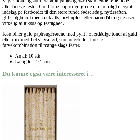
Super flotte og stilfulde guld papirsugerør i skinnende folie til de
aller fineste fester. Guld folie papirsugerørene er et utroligt elegant
indslag på festbordet til den store runde fødselsdag, nytårsaften,
girl’s night out med cocktails, bryllupfest eller barnedåb, og de oser
virkelig af luksus og festlighed.
Kombiner guld papirsugerørene med pynt i overdådige toner af guld
eller mix med f.eks. lyserød, som udgør den fineste
farvekombination til mange slags fester.
Antal: 10 stk.
Længde: 19,5 cm.
Du kunne også være interesseret i…