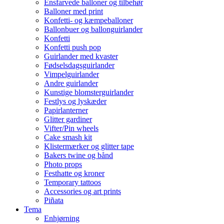
Ensfarvede balloner og tilbehør
Balloner med print
Konfetti- og kæmpeballoner
Ballonbuer og ballonguirlander
Konfetti
Konfetti push pop
Guirlander med kvaster
Fødselsdagsguirlander
Vimpelguirlander
Andre guirlander
Kunstige blomsterguirlander
Festlys og lyskæder
Papirlanterner
Glitter gardiner
Vifter/Pin wheels
Cake smash kit
Klistermærker og glitter tape
Bakers twine og bånd
Photo props
Festhatte og kroner
Temporary tattoos
Accessories og art prints
Piñata
Tema
Enhjørning