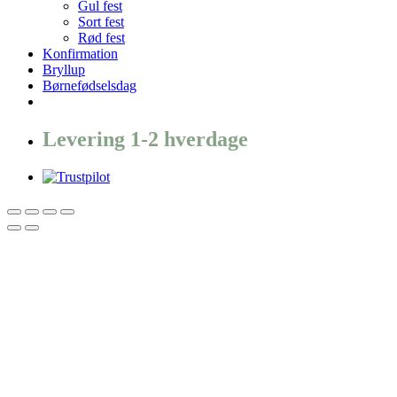
Gul fest
Sort fest
Rød fest
Konfirmation
Bryllup
Børnefødselsdag
Levering 1-2 hverdage