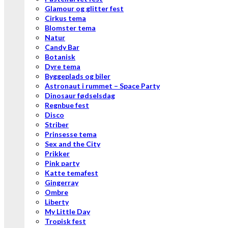
Glamour og glitter fest
Cirkus tema
Blomster tema
Natur
Candy Bar
Botanisk
Dyre tema
Byggeplads og biler
Astronaut i rummet – Space Party
Dinosaur fødselsdag
Regnbue fest
Disco
Striber
Prinsesse tema
Sex and the City
Prikker
Pink party
Katte temafest
Gingerray
Ombre
Liberty
My Little Day
Tropisk fest