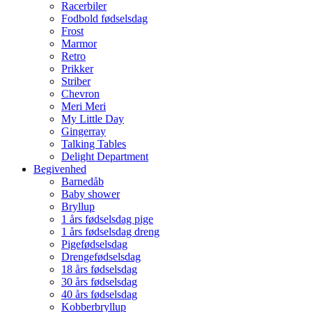
Racerbiler
Fodbold fødselsdag
Frost
Marmor
Retro
Prikker
Striber
Chevron
Meri Meri
My Little Day
Gingerray
Talking Tables
Delight Department
Begivenhed
Barnedåb
Baby shower
Bryllup
1 års fødselsdag pige
1 års fødselsdag dreng
Pigefødselsdag
Drengefødselsdag
18 års fødselsdag
30 års fødselsdag
40 års fødselsdag
Kobberbryllup