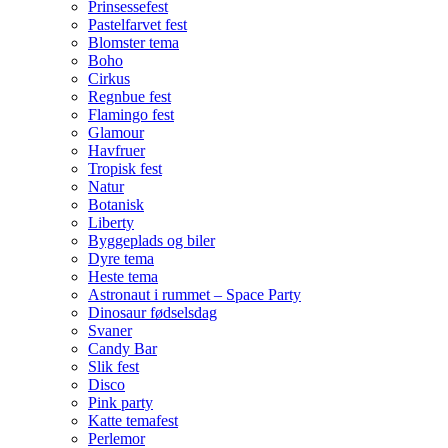
Prinsessefest
Pastelfarvet fest
Blomster tema
Boho
Cirkus
Regnbue fest
Flamingo fest
Glamour
Havfruer
Tropisk fest
Natur
Botanisk
Liberty
Byggeplads og biler
Dyre tema
Heste tema
Astronaut i rummet – Space Party
Dinosaur fødselsdag
Svaner
Candy Bar
Slik fest
Disco
Pink party
Katte temafest
Perlemor