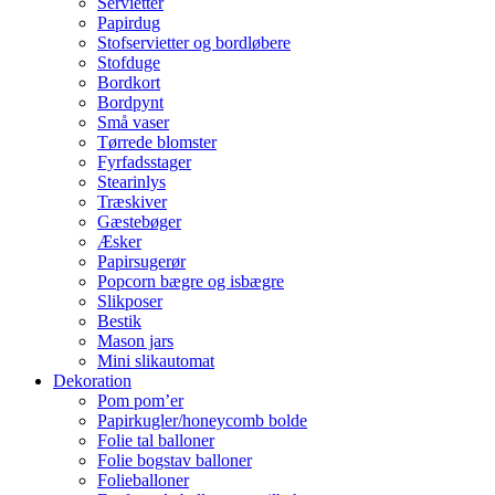
Servietter
Papirdug
Stofservietter og bordløbere
Stofduge
Bordkort
Bordpynt
Små vaser
Tørrede blomster
Fyrfadsstager
Stearinlys
Træskiver
Gæstebøger
Æsker
Papirsugerør
Popcorn bægre og isbægre
Slikposer
Bestik
Mason jars
Mini slikautomat
Dekoration
Pom pom’er
Papirkugler/honeycomb bolde
Folie tal balloner
Folie bogstav balloner
Folieballoner