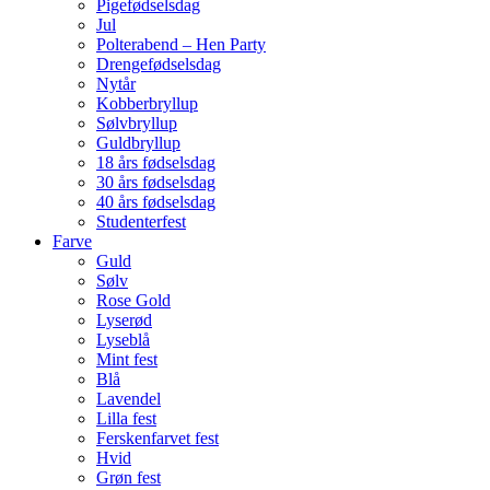
Pigefødselsdag
Jul
Polterabend – Hen Party
Drengefødselsdag
Nytår
Kobberbryllup
Sølvbryllup
Guldbryllup
18 års fødselsdag
30 års fødselsdag
40 års fødselsdag
Studenterfest
Farve
Guld
Sølv
Rose Gold
Lyserød
Lyseblå
Mint fest
Blå
Lavendel
Lilla fest
Ferskenfarvet fest
Hvid
Grøn fest