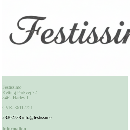
Festissimo
Ketting Parkvej 72
8462 Harlev J.
CVR: 36112751
23302738
info@festissimo
Information