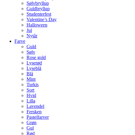
Sølvbryllup
Guldbryllup
Studenterfest
Valentine’s Day
Halloween
Jul
Nytår
Farve
Guld
Sølv
Rose gold
Lyserød
Lyseblå
Blå
Mint
Turkis
Sort
Hvid
Lilla
Lavendel
Fersken
Pastelfarver
Grøn
Gul
Rød