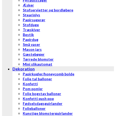
Fyrfadsstager
Æsker
Stofservietter og bordløbere
Stearinlys
Papirsugerør
Stofduge
Træskiver
Bestik
Papirdug
Små vaser
Mason jars
Gæstebøger
Tørrede blomster
Mini slikautomat
Dekoration
Papirkugler/honeycomb bolde
Folie tal balloner
Konfetti
Pom pom’er
Folie bogstav balloner
Konfetti push pop
Fødselsdagsguirlander
Folieballoner
Kunstige blomsterguirlander