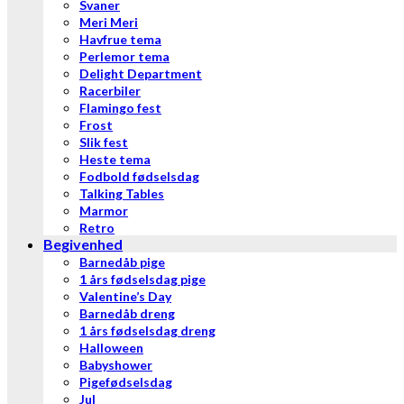
Svaner
Meri Meri
Havfrue tema
Perlemor tema
Delight Department
Racerbiler
Flamingo fest
Frost
Slik fest
Heste tema
Fodbold fødselsdag
Talking Tables
Marmor
Retro
Begivenhed
Barnedåb pige
1 års fødselsdag pige
Valentine’s Day
Barnedåb dreng
1 års fødselsdag dreng
Halloween
Babyshower
Pigefødselsdag
Jul