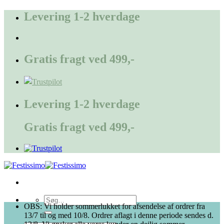
Fortsæt
Levering 1-2 hverdage
til
indhold
Gratis fragt ved 499,-
Levering 1-2 hverdage
Gratis fragt ved 499,-
Søg
OBS: Vi holder sommerlukket for afsendelse af ordrer fra
efter:
13/7 til og med 10/8. Ordrer aflagt i denne periode sendes d.