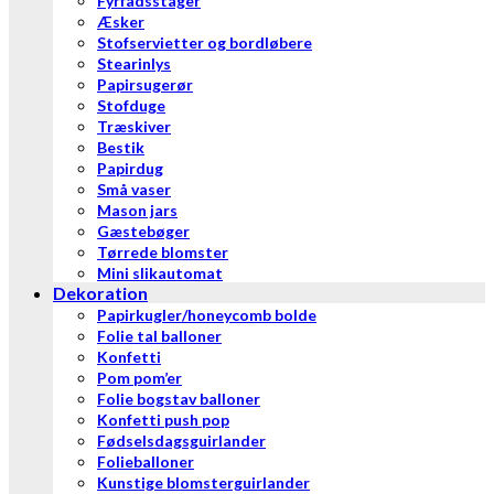
Fyrfadsstager
Æsker
Stofservietter og bordløbere
Stearinlys
Papirsugerør
Stofduge
Træskiver
Bestik
Papirdug
Små vaser
Mason jars
Gæstebøger
Tørrede blomster
Mini slikautomat
Dekoration
Papirkugler/honeycomb bolde
Folie tal balloner
Konfetti
Pom pom’er
Folie bogstav balloner
Konfetti push pop
Fødselsdagsguirlander
Folieballoner
Kunstige blomsterguirlander