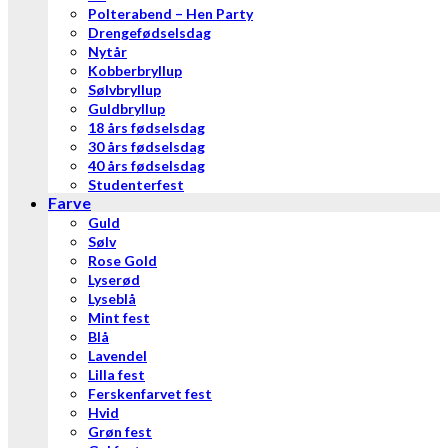
Polterabend – Hen Party
Drengefødselsdag
Nytår
Kobberbryllup
Sølvbryllup
Guldbryllup
18 års fødselsdag
30 års fødselsdag
40 års fødselsdag
Studenterfest
Farve
Guld
Sølv
Rose Gold
Lyserød
Lyseblå
Mint fest
Blå
Lavendel
Lilla fest
Ferskenfarvet fest
Hvid
Grøn fest