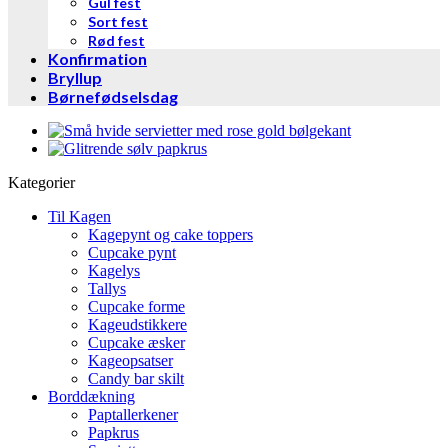
Gul fest
Sort fest
Rød fest
Konfirmation
Bryllup
Børnefødselsdag
Kategorier
Til Kagen
Kagepynt og cake toppers
Cupcake pynt
Kagelys
Tallys
Cupcake forme
Kageudstikkere
Cupcake æsker
Kageopsatser
Candy bar skilt
Borddækning
Paptallerkener
Papkrus