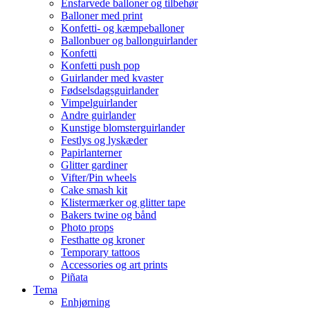
Ensfarvede balloner og tilbehør
Balloner med print
Konfetti- og kæmpeballoner
Ballonbuer og ballonguirlander
Konfetti
Konfetti push pop
Guirlander med kvaster
Fødselsdagsguirlander
Vimpelguirlander
Andre guirlander
Kunstige blomsterguirlander
Festlys og lyskæder
Papirlanterner
Glitter gardiner
Vifter/Pin wheels
Cake smash kit
Klistermærker og glitter tape
Bakers twine og bånd
Photo props
Festhatte og kroner
Temporary tattoos
Accessories og art prints
Piñata
Tema
Enhjørning