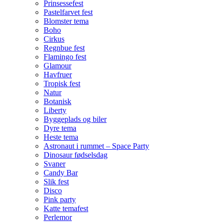
Prinsessefest
Pastelfarvet fest
Blomster tema
Boho
Cirkus
Regnbue fest
Flamingo fest
Glamour
Havfruer
Tropisk fest
Natur
Botanisk
Liberty
Byggeplads og biler
Dyre tema
Heste tema
Astronaut i rummet – Space Party
Dinosaur fødselsdag
Svaner
Candy Bar
Slik fest
Disco
Pink party
Katte temafest
Perlemor