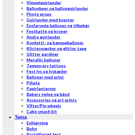
Vimpelguirlander
Ballonbuer og ballonguirlander
Photo props
Guirlander med kvaster
Ensfarvede balloner og tilbehør
Festhatte og kroner
Andre guirlander
Konfetti- og kæmpeballoner
Klistermærker og glitter tape
Glitter gardiner
Metallic balloner
Temporary tattoos
Fest lys og lyskæder
Balloner med print
Piñata
Papirlanterner
Bakers twine og bånd
Accessories og art prints
Vifter/Pin wheels
Cake smash kit
Tema
Enhjørning
Boho
Pastelfarvet fest