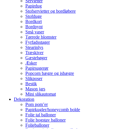
Servietter
Papirdug
Stofservietter og bordløbere
Stofduge
Bordkort
Bordpynt
Små vaser
Tørrede blomster
Fyrfadsstager
Stearinlys
Træskiver
Gæstebøger
Æsker
Papirsugerør
Popcorn bægre og isbægre
Slikposer
Bestik
Mason jars
Mini slikautomat
Dekoration
Pom pom’er
Papirkugler/honeycomb bolde
Folie tal balloner
Folie bogstav balloner
Folieballoner