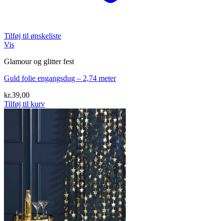
Tilføj til ønskeliste
Vis
Glamour og glitter fest
Guld folie engangsdug – 2,74 meter
kr.
39,00
Tilføj til kurv