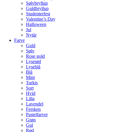
Sølvbryllup
Guldbryllup
Studenterfest
Valentine’s Day
Halloween
Jul
Nytår
Farve
Guld
Sølv
Rose gold
Lyserød
Lyseblå
Blå
Mint
Turkis
Sort
Hvid
Lilla
Lavendel
Fersken
Pastelfarver
Grøn
Gul
Rød