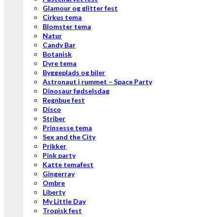
Glamour og glitter fest
Cirkus tema
Blomster tema
Natur
Candy Bar
Botanisk
Dyre tema
Byggeplads og biler
Astronaut i rummet – Space Party
Dinosaur fødselsdag
Regnbue fest
Disco
Striber
Prinsesse tema
Sex and the City
Prikker
Pink party
Katte temafest
Gingerray
Ombre
Liberty
My Little Day
Tropisk fest