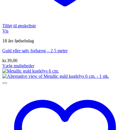
Tilføj til ønskeliste
Vis
18 års fødselsdag
Guld eller sølv forhæng – 2,5 meter
kr.
39,00
Vælg muligheder
Dette
vare
har
flere
varianter.
Mulighederne
kan
vælges
på
varesiden