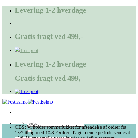
Fortsæt
Levering 1-2 hverdage
til
indhold
Gratis fragt ved 499,-
Levering 1-2 hverdage
Gratis fragt ved 499,-
Søg
OBS: Vi holder sommerlukket for afsendelse af ordrer fra
efter:
13/7 til og med 10/8. Ordrer aflagt i denne periode sendes d.