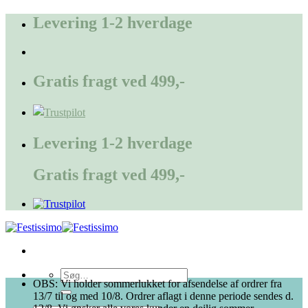
Fortsæt
Levering 1-2 hverdage
til
indhold
Gratis fragt ved 499,-
Levering 1-2 hverdage
Gratis fragt ved 499,-
Søg
OBS: Vi holder sommerlukket for afsendelse af ordrer fra
efter:
13/7 til og med 10/8. Ordrer aflagt i denne periode sendes d.