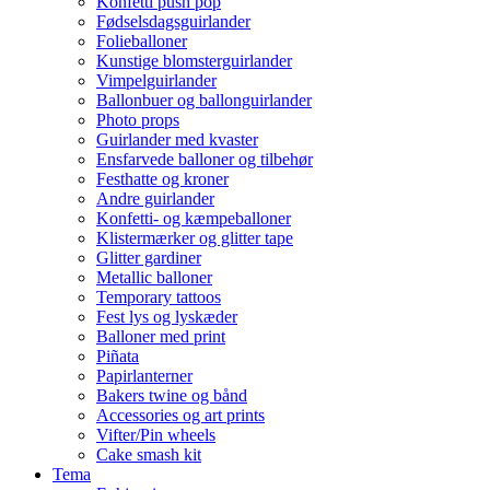
Konfetti push pop
Fødselsdagsguirlander
Folieballoner
Kunstige blomsterguirlander
Vimpelguirlander
Ballonbuer og ballonguirlander
Photo props
Guirlander med kvaster
Ensfarvede balloner og tilbehør
Festhatte og kroner
Andre guirlander
Konfetti- og kæmpeballoner
Klistermærker og glitter tape
Glitter gardiner
Metallic balloner
Temporary tattoos
Fest lys og lyskæder
Balloner med print
Piñata
Papirlanterner
Bakers twine og bånd
Accessories og art prints
Vifter/Pin wheels
Cake smash kit
Tema