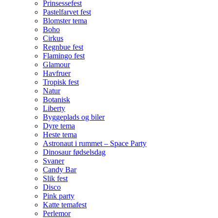
Prinsessefest
Pastelfarvet fest
Blomster tema
Boho
Cirkus
Regnbue fest
Flamingo fest
Glamour
Havfruer
Tropisk fest
Natur
Botanisk
Liberty
Byggeplads og biler
Dyre tema
Heste tema
Astronaut i rummet – Space Party
Dinosaur fødselsdag
Svaner
Candy Bar
Slik fest
Disco
Pink party
Katte temafest
Perlemor