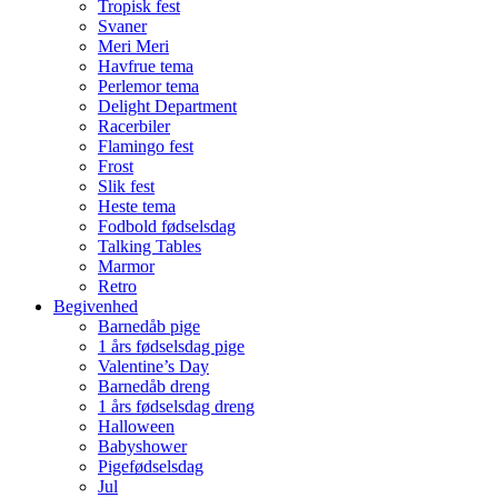
Tropisk fest
Svaner
Meri Meri
Havfrue tema
Perlemor tema
Delight Department
Racerbiler
Flamingo fest
Frost
Slik fest
Heste tema
Fodbold fødselsdag
Talking Tables
Marmor
Retro
Begivenhed
Barnedåb pige
1 års fødselsdag pige
Valentine’s Day
Barnedåb dreng
1 års fødselsdag dreng
Halloween
Babyshower
Pigefødselsdag
Jul