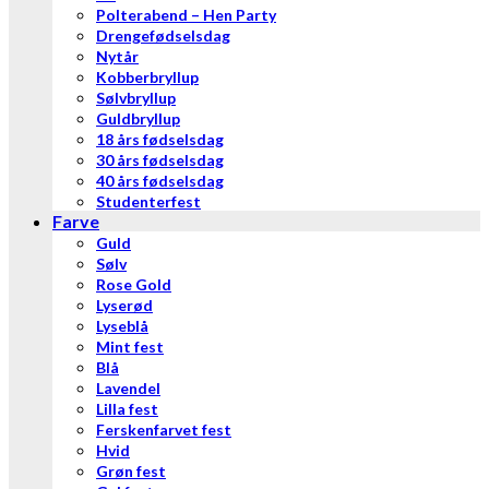
Polterabend – Hen Party
Drengefødselsdag
Nytår
Kobberbryllup
Sølvbryllup
Guldbryllup
18 års fødselsdag
30 års fødselsdag
40 års fødselsdag
Studenterfest
Farve
Guld
Sølv
Rose Gold
Lyserød
Lyseblå
Mint fest
Blå
Lavendel
Lilla fest
Ferskenfarvet fest
Hvid
Grøn fest