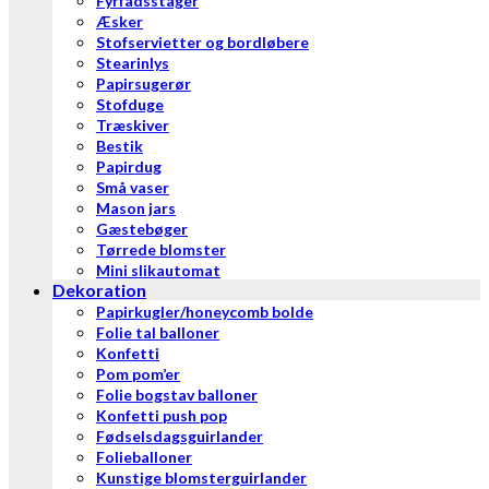
Fyrfadsstager
Æsker
Stofservietter og bordløbere
Stearinlys
Papirsugerør
Stofduge
Træskiver
Bestik
Papirdug
Små vaser
Mason jars
Gæstebøger
Tørrede blomster
Mini slikautomat
Dekoration
Papirkugler/honeycomb bolde
Folie tal balloner
Konfetti
Pom pom’er
Folie bogstav balloner
Konfetti push pop
Fødselsdagsguirlander
Folieballoner
Kunstige blomsterguirlander