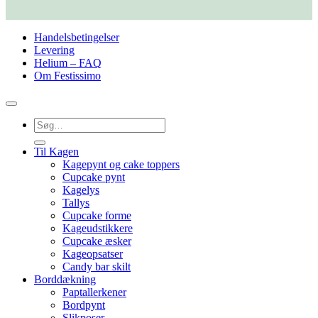
Handelsbetingelser
Levering
Helium – FAQ
Om Festissimo
Søg
efter:
Til Kagen
Kagepynt og cake toppers
Cupcake pynt
Kagelys
Tallys
Cupcake forme
Kageudstikkere
Cupcake æsker
Kageopsatser
Candy bar skilt
Borddækning
Paptallerkener
Bordpynt
Slikposer