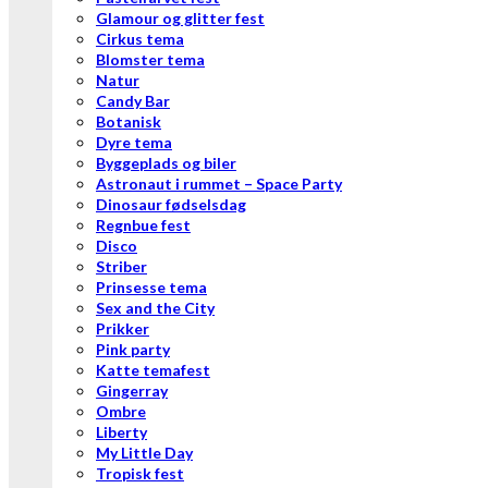
Glamour og glitter fest
Cirkus tema
Blomster tema
Natur
Candy Bar
Botanisk
Dyre tema
Byggeplads og biler
Astronaut i rummet – Space Party
Dinosaur fødselsdag
Regnbue fest
Disco
Striber
Prinsesse tema
Sex and the City
Prikker
Pink party
Katte temafest
Gingerray
Ombre
Liberty
My Little Day
Tropisk fest