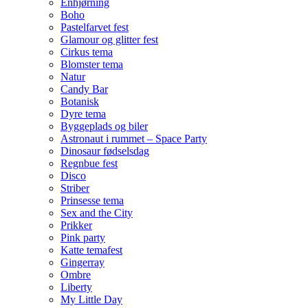
Enhjørning
Boho
Pastelfarvet fest
Glamour og glitter fest
Cirkus tema
Blomster tema
Natur
Candy Bar
Botanisk
Dyre tema
Byggeplads og biler
Astronaut i rummet – Space Party
Dinosaur fødselsdag
Regnbue fest
Disco
Striber
Prinsesse tema
Sex and the City
Prikker
Pink party
Katte temafest
Gingerray
Ombre
Liberty
My Little Day