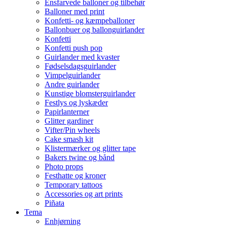
Ensfarvede balloner og tilbehør
Balloner med print
Konfetti- og kæmpeballoner
Ballonbuer og ballonguirlander
Konfetti
Konfetti push pop
Guirlander med kvaster
Fødselsdagsguirlander
Vimpelguirlander
Andre guirlander
Kunstige blomsterguirlander
Festlys og lyskæder
Papirlanterner
Glitter gardiner
Vifter/Pin wheels
Cake smash kit
Klistermærker og glitter tape
Bakers twine og bånd
Photo props
Festhatte og kroner
Temporary tattoos
Accessories og art prints
Piñata
Tema
Enhjørning