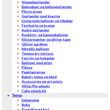
Vimpelguirlander
Ballonbuer og ballonguirlander
Photo props
Guirlander med kvaster
Ensfarvede balloner og tilbehør
Festhatte og kroner
Andre guirlander
Konfetti- og kæmpeballoner
Klistermærker og glitter tape
Glitter gardiner
Metallic balloner
Temporary tattoos
Fest lys og lyskæder
Balloner med print
Piñata
Papirlanterner
Bakers twine og bånd
Accessories og art prints
Vifter/Pin wheels
Cake smash kit
Tema
Enhjørning
Boho
Pastelfarvet fest