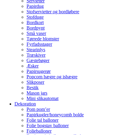
Servietter
Papirdug
Stofservietter og bordløbere
Stofduge
Bordkort
Bordpynt
Små vaser
Tørrede blomster
Fyrfadsstager
Stearinlys
Træskiver
Gæstebøger
Æsker
Papirsugerør
Popcorn bægre og isbægre
Slikposer
Bestik
Mason jars
Mini slikautomat
Dekoration
Pom pom’er
Papirkugler/honeycomb bolde
Folie tal balloner
Folie bogstav balloner
Folieballoner