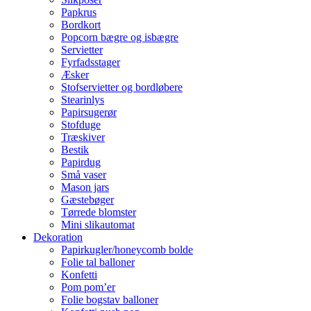
Papkrus
Bordkort
Popcorn bægre og isbægre
Servietter
Fyrfadsstager
Æsker
Stofservietter og bordløbere
Stearinlys
Papirsugerør
Stofduge
Træskiver
Bestik
Papirdug
Små vaser
Mason jars
Gæstebøger
Tørrede blomster
Mini slikautomat
Dekoration
Papirkugler/honeycomb bolde
Folie tal balloner
Konfetti
Pom pom’er
Folie bogstav balloner