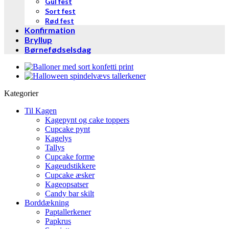
Gul fest
Sort fest
Rød fest
Konfirmation
Bryllup
Børnefødselsdag
Kategorier
Til Kagen
Kagepynt og cake toppers
Cupcake pynt
Kagelys
Tallys
Cupcake forme
Kageudstikkere
Cupcake æsker
Kageopsatser
Candy bar skilt
Borddækning
Paptallerkener
Papkrus