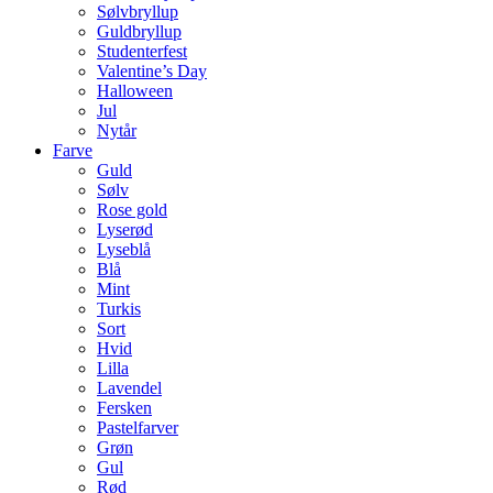
Sølvbryllup
Guldbryllup
Studenterfest
Valentine’s Day
Halloween
Jul
Nytår
Farve
Guld
Sølv
Rose gold
Lyserød
Lyseblå
Blå
Mint
Turkis
Sort
Hvid
Lilla
Lavendel
Fersken
Pastelfarver
Grøn
Gul
Rød