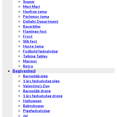
Svaner
Meri Meri
Havfrue tema
Perlemor tema
Delight Department
Racerbiler
Flamingo fest
Frost
Slik fest
Heste tema
Fodbold fødselsdag
Talking Tables
Marmor
Retro
Begivenhed
Barnedåb pige
1 års fødselsdag pige
Valentine’s Day
Barnedåb dreng
1 års fødselsdag dreng
Halloween
Babyshower
Pigefødselsdag
Jul