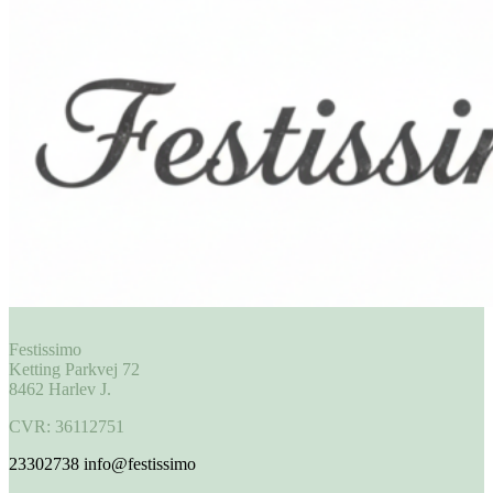
Festissimo
Ketting Parkvej 72
8462 Harlev J.
CVR: 36112751
23302738
info@festissimo