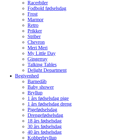
Racerbiler
Fodbold fødselsdag
Frost
Marmor
Retro
Prikker
Striber
Chevron
Meri Meri
My Little Day
Gingerray
Talking Tables
Delight Department
Begivenhed
Barnedåb
Baby shower
Bryllup
1 års fødselsdag pige
1 års fødselsdag dreng
Pigefødselsdag
Drengefødselsdag
18 års fødselsdag
30 års fødselsdag
40 års fødselsdag
Kobberbryllup