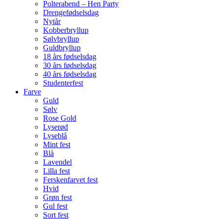
Polterabend – Hen Party
Drengefødselsdag
Nytår
Kobberbryllup
Sølvbryllup
Guldbryllup
18 års fødselsdag
30 års fødselsdag
40 års fødselsdag
Studenterfest
Farve
Guld
Sølv
Rose Gold
Lyserød
Lyseblå
Mint fest
Blå
Lavendel
Lilla fest
Ferskenfarvet fest
Hvid
Grøn fest
Gul fest
Sort fest