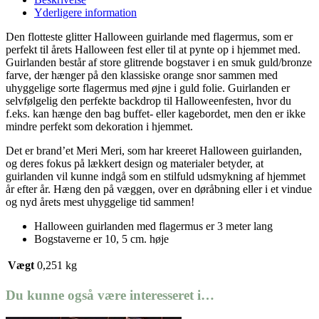
Yderligere information
Den flotteste glitter Halloween guirlande med flagermus, som er
perfekt til årets Halloween fest eller til at pynte op i hjemmet med.
Guirlanden består af store glitrende bogstaver i en smuk guld/bronze
farve, der hænger på den klassiske orange snor sammen med
uhyggelige sorte flagermus med øjne i guld folie. Guirlanden er
selvfølgelig den perfekte backdrop til Halloweenfesten, hvor du
f.eks. kan hænge den bag buffet- eller kagebordet, men den er ikke
mindre perfekt som dekoration i hjemmet.
Det er brand’et Meri Meri, som har kreeret Halloween guirlanden,
og deres fokus på lækkert design og materialer betyder, at
guirlanden vil kunne indgå som en stilfuld udsmykning af hjemmet
år efter år. Hæng den på væggen, over en døråbning eller i et vindue
og nyd årets mest uhyggelige tid sammen!
Halloween guirlanden med flagermus er 3 meter lang
Bogstaverne er 10, 5 cm. høje
Vægt
0,251 kg
Du kunne også være interesseret i…