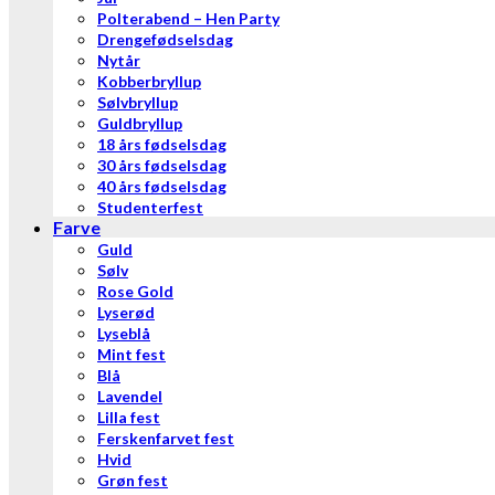
Polterabend – Hen Party
Drengefødselsdag
Nytår
Kobberbryllup
Sølvbryllup
Guldbryllup
18 års fødselsdag
30 års fødselsdag
40 års fødselsdag
Studenterfest
Farve
Guld
Sølv
Rose Gold
Lyserød
Lyseblå
Mint fest
Blå
Lavendel
Lilla fest
Ferskenfarvet fest
Hvid
Grøn fest