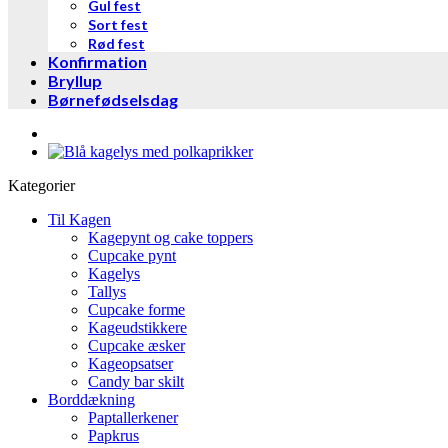
Gul fest
Sort fest
Rød fest
Konfirmation
Bryllup
Børnefødselsdag
Kategorier
Til Kagen
Kagepynt og cake toppers
Cupcake pynt
Kagelys
Tallys
Cupcake forme
Kageudstikkere
Cupcake æsker
Kageopsatser
Candy bar skilt
Borddækning
Paptallerkener
Papkrus