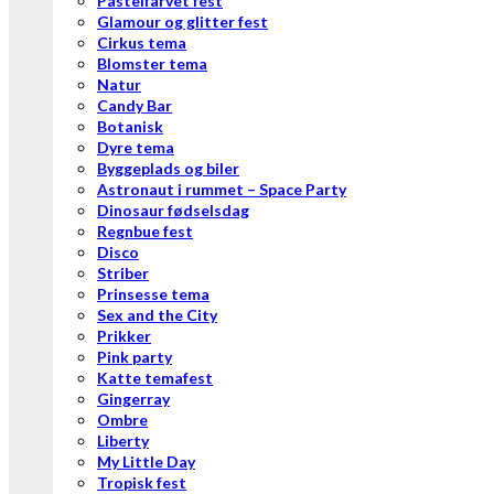
Pastelfarvet fest
Glamour og glitter fest
Cirkus tema
Blomster tema
Natur
Candy Bar
Botanisk
Dyre tema
Byggeplads og biler
Astronaut i rummet – Space Party
Dinosaur fødselsdag
Regnbue fest
Disco
Striber
Prinsesse tema
Sex and the City
Prikker
Pink party
Katte temafest
Gingerray
Ombre
Liberty
My Little Day
Tropisk fest