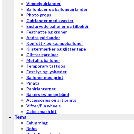
Vimpelguirlander
Ballonbuer og ballonguirlander
Photo props
Guirlander med kvaster
Ensfarvede balloner og tilbehør
Festhatte og kroner
Andre guirlander
Konfetti- og kæmpeballoner
Klistermærker og glitter tape
Glitter gardiner
Metallic balloner
Temporary tattoos
Fest lys og lyskæder
Balloner med print
Piñata
Papirlanterner
Bakers twine og bånd
Accessories og art prints
Vifter/Pin wheels
Cake smash kit
Tema
Enhjørning
Boho