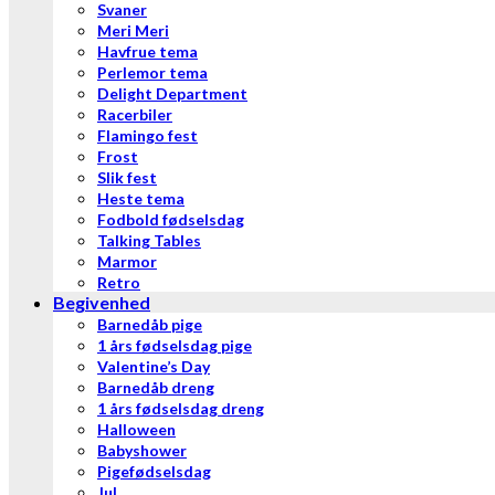
Svaner
Meri Meri
Havfrue tema
Perlemor tema
Delight Department
Racerbiler
Flamingo fest
Frost
Slik fest
Heste tema
Fodbold fødselsdag
Talking Tables
Marmor
Retro
Begivenhed
Barnedåb pige
1 års fødselsdag pige
Valentine’s Day
Barnedåb dreng
1 års fødselsdag dreng
Halloween
Babyshower
Pigefødselsdag
Jul