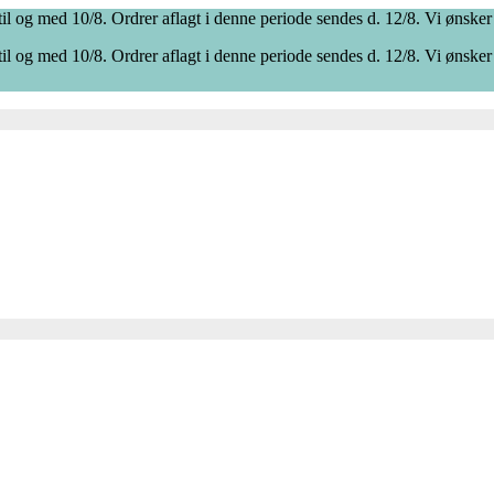
il og med 10/8. Ordrer aflagt i denne periode sendes d. 12/8. Vi ønsker
il og med 10/8. Ordrer aflagt i denne periode sendes d. 12/8. Vi ønsker