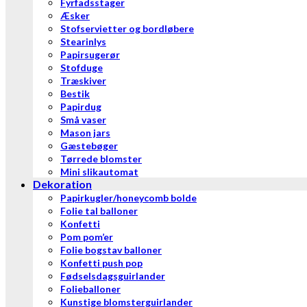
Fyrfadsstager
Æsker
Stofservietter og bordløbere
Stearinlys
Papirsugerør
Stofduge
Træskiver
Bestik
Papirdug
Små vaser
Mason jars
Gæstebøger
Tørrede blomster
Mini slikautomat
Dekoration
Papirkugler/honeycomb bolde
Folie tal balloner
Konfetti
Pom pom’er
Folie bogstav balloner
Konfetti push pop
Fødselsdagsguirlander
Folieballoner
Kunstige blomsterguirlander