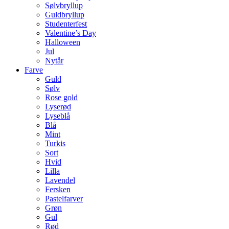
Sølvbryllup
Guldbryllup
Studenterfest
Valentine’s Day
Halloween
Jul
Nytår
Farve
Guld
Sølv
Rose gold
Lyserød
Lyseblå
Blå
Mint
Turkis
Sort
Hvid
Lilla
Lavendel
Fersken
Pastelfarver
Grøn
Gul
Rød