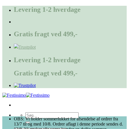
Fortsæt
Levering 1-2 hverdage
til
indhold
Gratis fragt ved 499,-
Levering 1-2 hverdage
Gratis fragt ved 499,-
Søg
OBS: Vi holder sommerlukket for afsendelse af ordrer fra
efter:
13/7 til og med 10/8. Ordrer aflagt i denne periode sendes d.