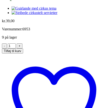
kr.
39,00
Varenummer:6953
9 på lager
Cirkus
cupcake
Tilføj til kurv
pynt
og
food
cups
antal