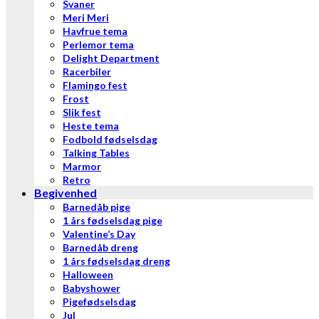
Svaner
Meri Meri
Havfrue tema
Perlemor tema
Delight Department
Racerbiler
Flamingo fest
Frost
Slik fest
Heste tema
Fodbold fødselsdag
Talking Tables
Marmor
Retro
Begivenhed
Barnedåb pige
1 års fødselsdag pige
Valentine’s Day
Barnedåb dreng
1 års fødselsdag dreng
Halloween
Babyshower
Pigefødselsdag
Jul