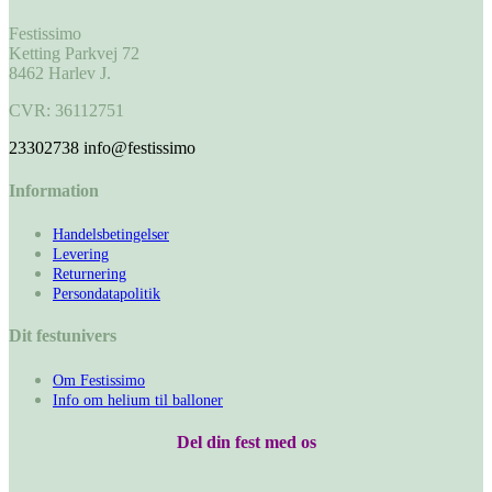
Festissimo
Ketting Parkvej 72
8462 Harlev J.
CVR: 36112751
23302738
info@festissimo
Information
Handelsbetingelser
Levering
Returnering
Persondatapolitik
Dit festunivers
Om Festissimo
Info om helium til balloner
Del din fest med os