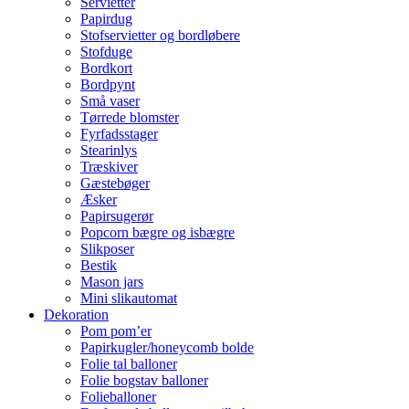
Servietter
Papirdug
Stofservietter og bordløbere
Stofduge
Bordkort
Bordpynt
Små vaser
Tørrede blomster
Fyrfadsstager
Stearinlys
Træskiver
Gæstebøger
Æsker
Papirsugerør
Popcorn bægre og isbægre
Slikposer
Bestik
Mason jars
Mini slikautomat
Dekoration
Pom pom’er
Papirkugler/honeycomb bolde
Folie tal balloner
Folie bogstav balloner
Folieballoner