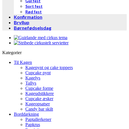
Gul fest
Sort fest
Rød fest
Konfirmation
Bryllup
Børnefødselsdag
Kategorier
Til Kagen
Kagepynt og cake toppers
Cupcake pynt
Kagelys
Tallys
Cupcake forme
Kageudstikkere
Cupcake æsker
Kageopsatser
Candy bar skilt
Borddækning
Paptallerkener
Papkrus