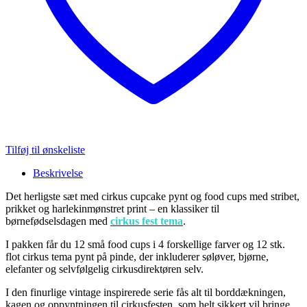
Tilføj til ønskeliste
Beskrivelse
Det herligste sæt med cirkus cupcake pynt og food cups med stribet,
prikket og harlekinmønstret print – en klassiker til
børnefødselsdagen med
cirkus fest tema
.
I pakken får du 12 små food cups i 4 forskellige farver og 12 stk.
flot cirkus tema pynt på pinde, der inkluderer søløver, bjørne,
elefanter og selvfølgelig cirkusdirektøren selv.
I den finurlige vintage inspirerede serie fås alt til borddækningen,
kagen og oppyntningen til cirkusfesten, som helt sikkert vil bringe