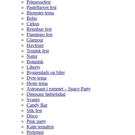
Prinsessefest
Pastelfarvet fest
Blomster tema
Boho
Cirkus
Regnbue fest
Flamingo fest
Glamour
Havfruer
Tropisk fest
Natur
Botanisk
Liberty
Byggeplads og biler
Dyre tema
Heste tema
Astronaut i rummet – Space Party
Dinosaur fødselsdag
Svaner
Candy Bar
Slik fest
Disco
Pink party
Katte temafest
Perlemor