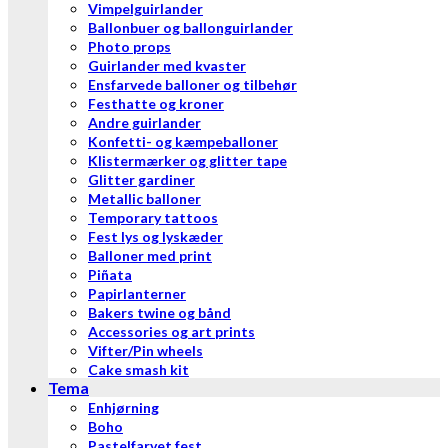
Vimpelguirlander
Ballonbuer og ballonguirlander
Photo props
Guirlander med kvaster
Ensfarvede balloner og tilbehør
Festhatte og kroner
Andre guirlander
Konfetti- og kæmpeballoner
Klistermærker og glitter tape
Glitter gardiner
Metallic balloner
Temporary tattoos
Fest lys og lyskæder
Balloner med print
Piñata
Papirlanterner
Bakers twine og bånd
Accessories og art prints
Vifter/Pin wheels
Cake smash kit
Tema
Enhjørning
Boho
Pastelfarvet fest