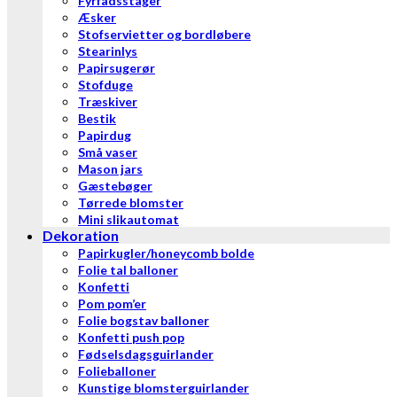
Fyrfadsstager
Æsker
Stofservietter og bordløbere
Stearinlys
Papirsugerør
Stofduge
Træskiver
Bestik
Papirdug
Små vaser
Mason jars
Gæstebøger
Tørrede blomster
Mini slikautomat
Dekoration
Papirkugler/honeycomb bolde
Folie tal balloner
Konfetti
Pom pom’er
Folie bogstav balloner
Konfetti push pop
Fødselsdagsguirlander
Folieballoner
Kunstige blomsterguirlander