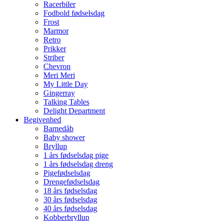
Racerbiler
Fodbold fødselsdag
Frost
Marmor
Retro
Prikker
Striber
Chevron
Meri Meri
My Little Day
Gingerray
Talking Tables
Delight Department
Begivenhed
Barnedåb
Baby shower
Bryllup
1 års fødselsdag pige
1 års fødselsdag dreng
Pigefødselsdag
Drengefødselsdag
18 års fødselsdag
30 års fødselsdag
40 års fødselsdag
Kobberbryllup