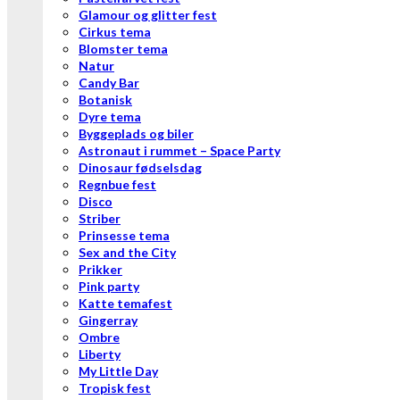
Glamour og glitter fest
Cirkus tema
Blomster tema
Natur
Candy Bar
Botanisk
Dyre tema
Byggeplads og biler
Astronaut i rummet – Space Party
Dinosaur fødselsdag
Regnbue fest
Disco
Striber
Prinsesse tema
Sex and the City
Prikker
Pink party
Katte temafest
Gingerray
Ombre
Liberty
My Little Day
Tropisk fest