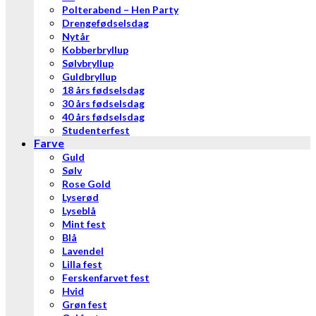
Polterabend – Hen Party
Drengefødselsdag
Nytår
Kobberbryllup
Sølvbryllup
Guldbryllup
18 års fødselsdag
30 års fødselsdag
40 års fødselsdag
Studenterfest
Farve
Guld
Sølv
Rose Gold
Lyserød
Lyseblå
Mint fest
Blå
Lavendel
Lilla fest
Ferskenfarvet fest
Hvid
Grøn fest