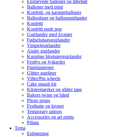
Ensfarvede balloner og tilbehør
Balloner med print
Konfetti- og kæmpeballoner
Ballonbuer og ballonguirlander
Konfetti
Konfetti push pop
Guirlander med kvaster
Fødselsdagsguirlander
Vimpelguirlander
Andre guirlander
Kunstige blomsterguirlander
Festlys og lyskæder
Papirlanterner
Glitter gardiner
Vifter/Pin wheels
Cake smash kit
Klistermærker og glitter tape
Bakers twine og bånd
Photo props
Festhatte og kroner
Temporary tattoos
Accessories og art prints
Piñata
Tema
Enhjørning