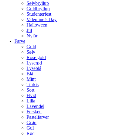
Sølvbryllup
Guldbryllup
Studenterfest
Valentine’s Day
Halloween
Jul
Nytår
Farve
Guld
Sølv
Rose gold
Lyserød
Lyseblå
Blå
Mint
Turkis
Sort
Hvid
Lilla
Lavendel
Fersken
Pastelfarver
Grøn
Gul
Rød