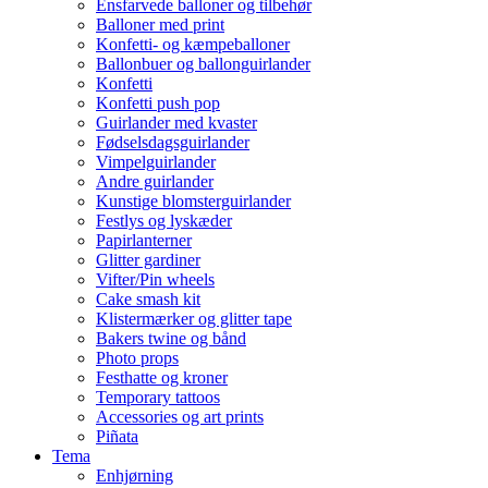
Ensfarvede balloner og tilbehør
Balloner med print
Konfetti- og kæmpeballoner
Ballonbuer og ballonguirlander
Konfetti
Konfetti push pop
Guirlander med kvaster
Fødselsdagsguirlander
Vimpelguirlander
Andre guirlander
Kunstige blomsterguirlander
Festlys og lyskæder
Papirlanterner
Glitter gardiner
Vifter/Pin wheels
Cake smash kit
Klistermærker og glitter tape
Bakers twine og bånd
Photo props
Festhatte og kroner
Temporary tattoos
Accessories og art prints
Piñata
Tema
Enhjørning