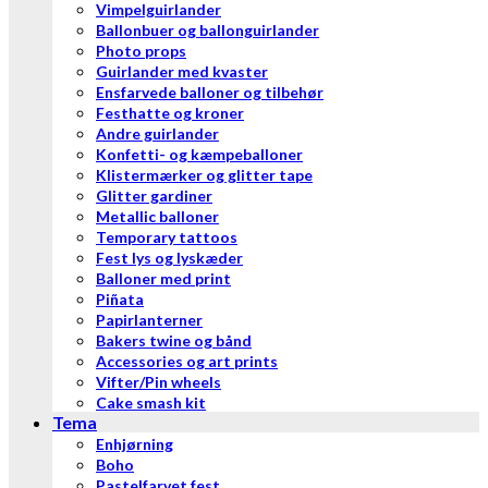
Vimpelguirlander
Ballonbuer og ballonguirlander
Photo props
Guirlander med kvaster
Ensfarvede balloner og tilbehør
Festhatte og kroner
Andre guirlander
Konfetti- og kæmpeballoner
Klistermærker og glitter tape
Glitter gardiner
Metallic balloner
Temporary tattoos
Fest lys og lyskæder
Balloner med print
Piñata
Papirlanterner
Bakers twine og bånd
Accessories og art prints
Vifter/Pin wheels
Cake smash kit
Tema
Enhjørning
Boho
Pastelfarvet fest