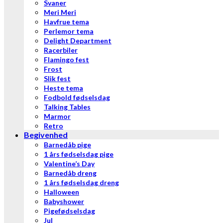
Svaner
Meri Meri
Havfrue tema
Perlemor tema
Delight Department
Racerbiler
Flamingo fest
Frost
Slik fest
Heste tema
Fodbold fødselsdag
Talking Tables
Marmor
Retro
Begivenhed
Barnedåb pige
1 års fødselsdag pige
Valentine’s Day
Barnedåb dreng
1 års fødselsdag dreng
Halloween
Babyshower
Pigefødselsdag
Jul