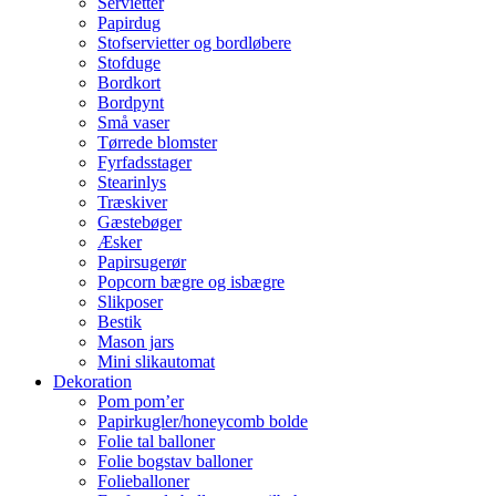
Servietter
Papirdug
Stofservietter og bordløbere
Stofduge
Bordkort
Bordpynt
Små vaser
Tørrede blomster
Fyrfadsstager
Stearinlys
Træskiver
Gæstebøger
Æsker
Papirsugerør
Popcorn bægre og isbægre
Slikposer
Bestik
Mason jars
Mini slikautomat
Dekoration
Pom pom’er
Papirkugler/honeycomb bolde
Folie tal balloner
Folie bogstav balloner
Folieballoner