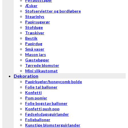
Fyrfadsstager
Æsker
Stofservietter og bordløbere
Stearinlys
Papirsugerør
Stofduge
Træskiver
Bestik
Papirdug
Små vaser
Mason jars
Gæstebøger
Tørrede blomster
Mini slikautomat
Dekoration
Papirkugler/honeycomb bolde
Folie tal balloner
Konfetti
Pom pom’er
Folie bogstav balloner
Konfetti push pop
Fødselsdagsguirlander
Folieballoner
Kunstige blomsterguirlander