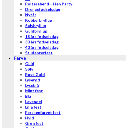
Polterabend – Hen Party
Drengefødselsdag
Nytår
Kobberbryllup
Sølvbryllup
Guldbryllup
18 års fødselsdag
30 års fødselsdag
40 års fødselsdag
Studenterfest
Farve
Guld
Sølv
Rose Gold
Lyserød
Lyseblå
Mint fest
Blå
Lavendel
Lilla fest
Ferskenfarvet fest
Hvid
Grøn fest