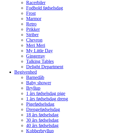
Racerbiler
Fodbold fødselsdag
Frost
Marmor
Retro
Prikker
Striber
Chevron
Meri Meri
My Little Day
Gingerray
Talking Tables
Delight Department
Begivenhed
Barnedåb
Baby shower
Bryllup
1 års fødselsdag pige
1 års fødselsdag dreng
Pigefødselsdag
Drengefødselsdag
18 års fødselsdag
30 års fødselsdag
40 års fødselsdag
Kobberbryllup