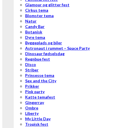
Glamour og glitter fest
Cirkus tema
Blomster tema
Natur
Candy Bar
Botanisk
Dyre tema
Byggeplads og biler
Astronaut i rummet – Space Party
Dinosaur fødselsdag
Regnbue fest
Disco
Striber
Prinsesse tema
Sex and the City
Prikker
Pink party
Katte temafest
Gingerray
Ombre
Liberty
My Little Day
Tropisk fest