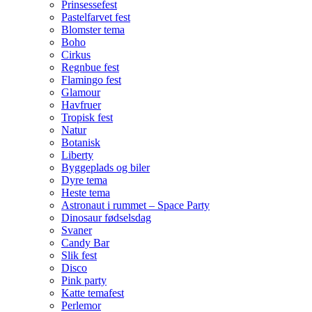
Prinsessefest
Pastelfarvet fest
Blomster tema
Boho
Cirkus
Regnbue fest
Flamingo fest
Glamour
Havfruer
Tropisk fest
Natur
Botanisk
Liberty
Byggeplads og biler
Dyre tema
Heste tema
Astronaut i rummet – Space Party
Dinosaur fødselsdag
Svaner
Candy Bar
Slik fest
Disco
Pink party
Katte temafest
Perlemor