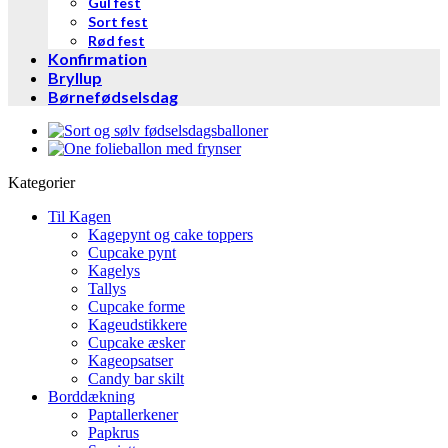
Gul fest
Sort fest
Rød fest
Konfirmation
Bryllup
Børnefødselsdag
Kategorier
Til Kagen
Kagepynt og cake toppers
Cupcake pynt
Kagelys
Tallys
Cupcake forme
Kageudstikkere
Cupcake æsker
Kageopsatser
Candy bar skilt
Borddækning
Paptallerkener
Papkrus