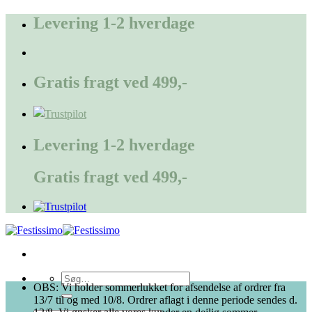
Fortsæt
Levering 1-2 hverdage
til
indhold
Gratis fragt ved 499,-
Levering 1-2 hverdage
Gratis fragt ved 499,-
Søg
OBS: Vi holder sommerlukket for afsendelse af ordrer fra
efter:
13/7 til og med 10/8. Ordrer aflagt i denne periode sendes d.