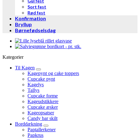
Gul fest
Sort fest
Rød fest
Konfirmation
Bryllup
Børnefødselsdag
Kategorier
Til Kagen
Kagepynt og cake toppers
Cupcake pynt
Kagelys
Tallys
Cupcake forme
Kageudstikkere
Cupcake æsker
Kageopsatser
Candy bar skilt
Borddækning
Paptallerkener
Papkrus