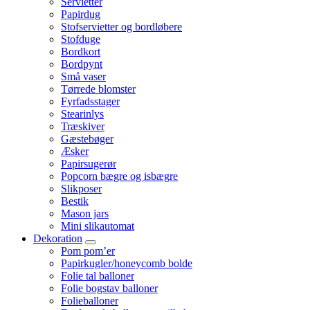
Servietter
Papirdug
Stofservietter og bordløbere
Stofduge
Bordkort
Bordpynt
Små vaser
Tørrede blomster
Fyrfadsstager
Stearinlys
Træskiver
Gæstebøger
Æsker
Papirsugerør
Popcorn bægre og isbægre
Slikposer
Bestik
Mason jars
Mini slikautomat
Dekoration
Pom pom’er
Papirkugler/honeycomb bolde
Folie tal balloner
Folie bogstav balloner
Folieballoner