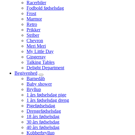
Racerbiler
Fodbold fødselsdag
Frost
Marmor
Retro
Prikker
Striber
Chevron
Meri Meri
My Little Day
Gingerray
Talking Tables
Delight Department
Begivenhed
Barnedåb
Baby shower
Bryllup
1 års fødselsdag pige
1 års fødselsdag dreng
Pigefødselsdag
Drengefødselsdag
18 års fødselsdag
30 års fødselsdag
40 års fødselsdag
Kobberbryllup