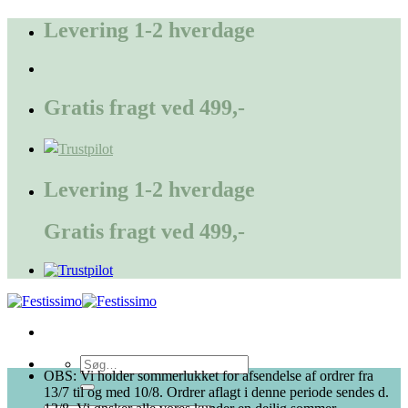
Fortsæt
Levering 1-2 hverdage
til
indhold
Gratis fragt ved 499,-
Levering 1-2 hverdage
Gratis fragt ved 499,-
Søg
OBS: Vi holder sommerlukket for afsendelse af ordrer fra
efter:
13/7 til og med 10/8. Ordrer aflagt i denne periode sendes d.