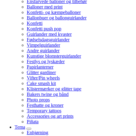
Ensfarvede balloner og tilbehør
Balloner med print
Konfetti- og kæmpeballoner
Ballonbuer og ballonguirlander
Konfetti
Konfetti push pop
Guirlander med kvaster
Fødselsdagsguirlander
Vimpelguirlander
Andre guirlander
Kunstige blomsterguirlander
Festlys og lyskæder
Papirlanterner
Glitter gardiner
Vifter/Pin wheels
Cake smash kit
Klistermærker og glitter tape
Bakers twine og bånd
Photo props
Festhatte og kroner
Temporary tattoos
Accessories og art prints
Piñata
Tema
Enhjørning