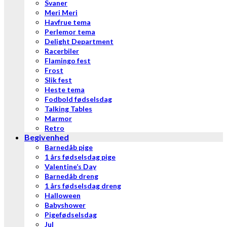
Svaner
Meri Meri
Havfrue tema
Perlemor tema
Delight Department
Racerbiler
Flamingo fest
Frost
Slik fest
Heste tema
Fodbold fødselsdag
Talking Tables
Marmor
Retro
Begivenhed
Barnedåb pige
1 års fødselsdag pige
Valentine’s Day
Barnedåb dreng
1 års fødselsdag dreng
Halloween
Babyshower
Pigefødselsdag
Jul