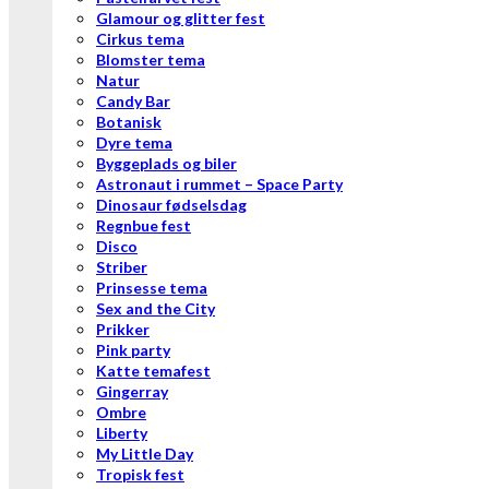
Glamour og glitter fest
Cirkus tema
Blomster tema
Natur
Candy Bar
Botanisk
Dyre tema
Byggeplads og biler
Astronaut i rummet – Space Party
Dinosaur fødselsdag
Regnbue fest
Disco
Striber
Prinsesse tema
Sex and the City
Prikker
Pink party
Katte temafest
Gingerray
Ombre
Liberty
My Little Day
Tropisk fest