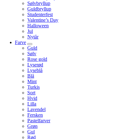
Sølvbryllup
Guldbryllup
Studenterfest
Valentine’s Day
Halloween
Jul
Nytår
Farve
Guld
Sølv
Rose gold
Lyserød
Lyseblå
Blå
Mint
Turkis
Sort
Hvid
Lilla
Lavendel
Fersken
Pastelfarver
Grøn
Gul
Rød