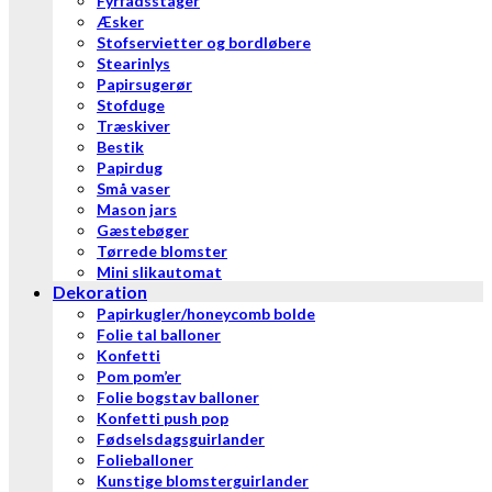
Fyrfadsstager
Æsker
Stofservietter og bordløbere
Stearinlys
Papirsugerør
Stofduge
Træskiver
Bestik
Papirdug
Små vaser
Mason jars
Gæstebøger
Tørrede blomster
Mini slikautomat
Dekoration
Papirkugler/honeycomb bolde
Folie tal balloner
Konfetti
Pom pom’er
Folie bogstav balloner
Konfetti push pop
Fødselsdagsguirlander
Folieballoner
Kunstige blomsterguirlander