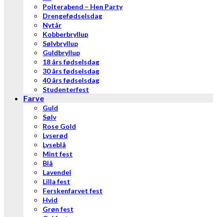
Polterabend – Hen Party
Drengefødselsdag
Nytår
Kobberbryllup
Sølvbryllup
Guldbryllup
18 års fødselsdag
30 års fødselsdag
40 års fødselsdag
Studenterfest
Farve
Guld
Sølv
Rose Gold
Lyserød
Lyseblå
Mint fest
Blå
Lavendel
Lilla fest
Ferskenfarvet fest
Hvid
Grøn fest