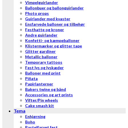
Vimpelguirlander
Ballonbuer og ballonguirlander
Photo props
Guirlander med kvaster
Ensfarvede balloner og tilbehør
Festhatte og kroner
Andre guirlander
Konfetti- og kæmpeballoner
Klistermærker og glitter tape
Glitter gardiner
Metallic balloner
Temporary tattoos
Fest lys og lyskæder
Balloner med print
Piñata
Papirlanterner
Bakers twine og bånd
Accessories og art prints
Vifter/Pin wheels
Cake smash kit
Tema
Enhjørning
Boho
Pastelfarvet fest