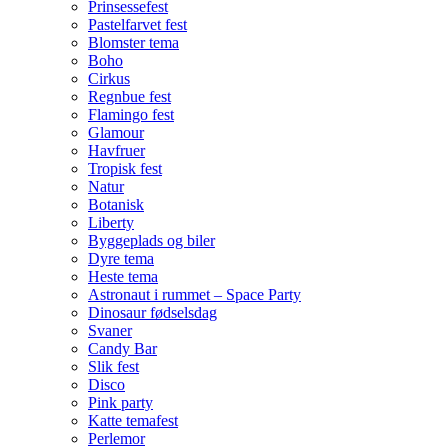
Prinsessefest
Pastelfarvet fest
Blomster tema
Boho
Cirkus
Regnbue fest
Flamingo fest
Glamour
Havfruer
Tropisk fest
Natur
Botanisk
Liberty
Byggeplads og biler
Dyre tema
Heste tema
Astronaut i rummet – Space Party
Dinosaur fødselsdag
Svaner
Candy Bar
Slik fest
Disco
Pink party
Katte temafest
Perlemor