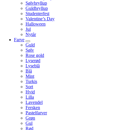
Sølvbryllup
Guldbryllup
Studenterfest
Valentine’s Day
Halloween
Jul
Nytår
Farve
Guld
Sølv
Rose gold
Lyserød
Lyseblå
Blå
Mint
Turkis
Sort
Hvid
Lilla
Lavendel
Fersken
Pastelfarver
Grøn
Gul
Rød