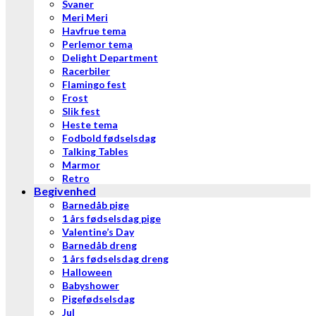
Svaner
Meri Meri
Havfrue tema
Perlemor tema
Delight Department
Racerbiler
Flamingo fest
Frost
Slik fest
Heste tema
Fodbold fødselsdag
Talking Tables
Marmor
Retro
Begivenhed
Barnedåb pige
1 års fødselsdag pige
Valentine’s Day
Barnedåb dreng
1 års fødselsdag dreng
Halloween
Babyshower
Pigefødselsdag
Jul