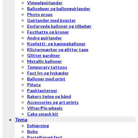
Vimpelguirlander
Ballonbuer og ballonguirlander
Photo props
Guirlander med kvaster
Ensfarvede balloner og tilbehør
Festhatte og kroner
Andre guirlander
Konfetti- og kæmpeballoner
Klistermærker og glitter tape
Glitter gardiner
Metallic balloner
Temporary tattoos
Fest lys og lyskæder
Balloner med print
Piñata
Papirlanterner
Bakers twine og bånd
Accessories og art prints
Vifter/Pin wheels
Cake smash kit
Tema
Enhjørning
Boho
Pastelfarvet fest