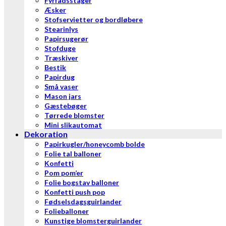
Fyrfadsstager
Æsker
Stofservietter og bordløbere
Stearinlys
Papirsugerør
Stofduge
Træskiver
Bestik
Papirdug
Små vaser
Mason jars
Gæstebøger
Tørrede blomster
Mini slikautomat
Dekoration
Papirkugler/honeycomb bolde
Folie tal balloner
Konfetti
Pom pom’er
Folie bogstav balloner
Konfetti push pop
Fødselsdagsguirlander
Folieballoner
Kunstige blomsterguirlander