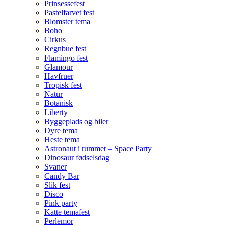
Prinsessefest
Pastelfarvet fest
Blomster tema
Boho
Cirkus
Regnbue fest
Flamingo fest
Glamour
Havfruer
Tropisk fest
Natur
Botanisk
Liberty
Byggeplads og biler
Dyre tema
Heste tema
Astronaut i rummet – Space Party
Dinosaur fødselsdag
Svaner
Candy Bar
Slik fest
Disco
Pink party
Katte temafest
Perlemor