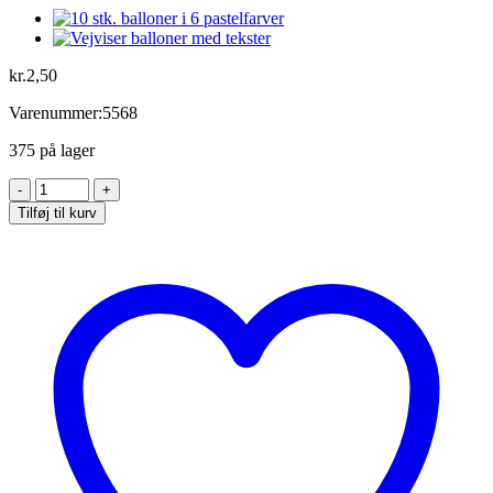
kr.
2,50
Varenummer:5568
375 på lager
Blush
lyserøde
Tilføj til kurv
æsker
med
guld
prikker
-
1
stk.
antal