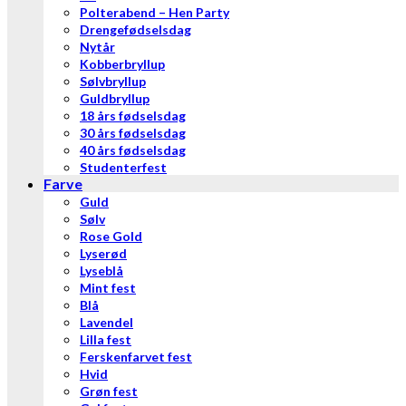
Polterabend – Hen Party
Drengefødselsdag
Nytår
Kobberbryllup
Sølvbryllup
Guldbryllup
18 års fødselsdag
30 års fødselsdag
40 års fødselsdag
Studenterfest
Farve
Guld
Sølv
Rose Gold
Lyserød
Lyseblå
Mint fest
Blå
Lavendel
Lilla fest
Ferskenfarvet fest
Hvid
Grøn fest