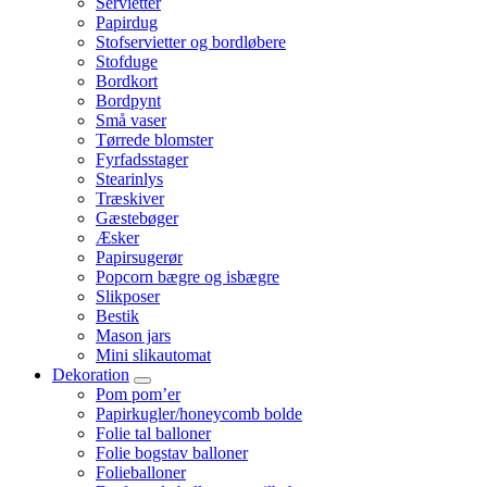
Servietter
Papirdug
Stofservietter og bordløbere
Stofduge
Bordkort
Bordpynt
Små vaser
Tørrede blomster
Fyrfadsstager
Stearinlys
Træskiver
Gæstebøger
Æsker
Papirsugerør
Popcorn bægre og isbægre
Slikposer
Bestik
Mason jars
Mini slikautomat
Dekoration
Pom pom’er
Papirkugler/honeycomb bolde
Folie tal balloner
Folie bogstav balloner
Folieballoner