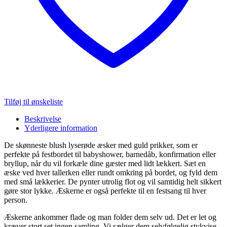
Tilføj til ønskeliste
Beskrivelse
Yderligere information
De skønneste blush lyserøde æsker med guld prikker, som er
perfekte på festbordet til babyshower, barnedåb, konfirmation eller
bryllup, når du vil forkæle dine gæster med lidt lækkert. Sæt en
æske ved hver tallerken eller rundt omkring på bordet, og fyld dem
med små lækkerier. De pynter utrolig flot og vil samtidig helt sikkert
gøre stor lykke. Æskerne er også perfekte til en festsang til hver
person.
Æskerne ankommer flade og man folder dem selv ud. Det er let og
kræver stort set ingen samling. Vi sælger dem selvfølgelig stykvise,