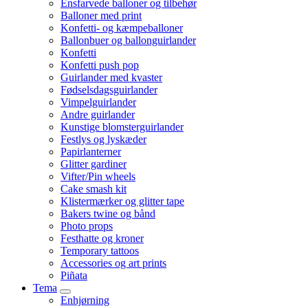
Ensfarvede balloner og tilbehør
Balloner med print
Konfetti- og kæmpeballoner
Ballonbuer og ballonguirlander
Konfetti
Konfetti push pop
Guirlander med kvaster
Fødselsdagsguirlander
Vimpelguirlander
Andre guirlander
Kunstige blomsterguirlander
Festlys og lyskæder
Papirlanterner
Glitter gardiner
Vifter/Pin wheels
Cake smash kit
Klistermærker og glitter tape
Bakers twine og bånd
Photo props
Festhatte og kroner
Temporary tattoos
Accessories og art prints
Piñata
Tema
Enhjørning