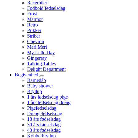
Racerbiler
Fodbold fødselsdag
Frost
Marmor
Retro
Prikker
Striber
Chevron
Meri Meri
My Little Day
Gingerray
Talking Tables
Delight Department
Begivenhed
Barnedåb
Baby shower
Bryllup
1 års fødselsdag pige
1 års fødselsdag dreng
Pigefødselsdag
Drengefødselsdag
18 års fødselsdag
30 års fødselsdag
40 års fødselsdag
Kobberbryllup