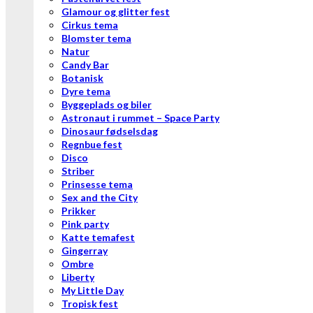
Glamour og glitter fest
Cirkus tema
Blomster tema
Natur
Candy Bar
Botanisk
Dyre tema
Byggeplads og biler
Astronaut i rummet – Space Party
Dinosaur fødselsdag
Regnbue fest
Disco
Striber
Prinsesse tema
Sex and the City
Prikker
Pink party
Katte temafest
Gingerray
Ombre
Liberty
My Little Day
Tropisk fest