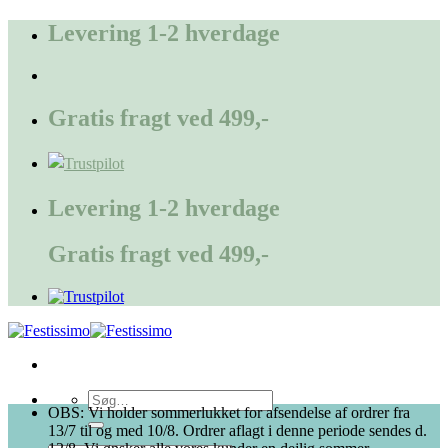
Fortsæt
Levering 1-2 hverdage
til
indhold
Gratis fragt ved 499,-
Levering 1-2 hverdage
Gratis fragt ved 499,-
Søg
OBS: Vi holder sommerlukket for afsendelse af ordrer fra
efter:
13/7 til og med 10/8. Ordrer aflagt i denne periode sendes d.