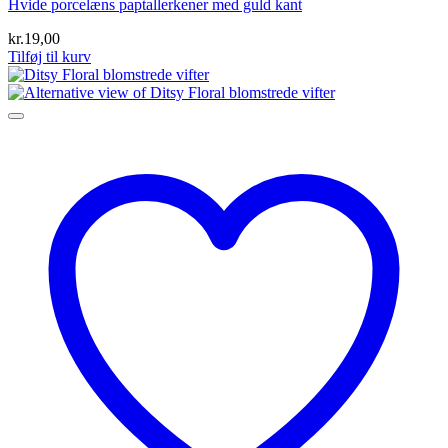
Hvide porcelæns paptallerkener med guld kant
kr.
19,00
Tilføj til kurv