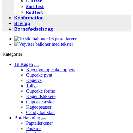
Gul fest
Sort fest
Rød fest
Konfirmation
Bryllup
Børnefødselsdag
Kategorier
Til Kagen
Kagepynt og cake toppers
Cupcake pynt
Kagelys
Tallys
Cupcake forme
Kageudstikkere
Cupcake æsker
Kageopsatser
Candy bar skilt
Borddækning
Paptallerkener
Papkrus