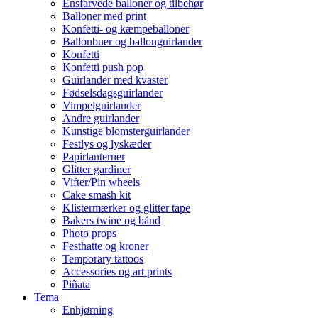
Ensfarvede balloner og tilbehør
Balloner med print
Konfetti- og kæmpeballoner
Ballonbuer og ballonguirlander
Konfetti
Konfetti push pop
Guirlander med kvaster
Fødselsdagsguirlander
Vimpelguirlander
Andre guirlander
Kunstige blomsterguirlander
Festlys og lyskæder
Papirlanterner
Glitter gardiner
Vifter/Pin wheels
Cake smash kit
Klistermærker og glitter tape
Bakers twine og bånd
Photo props
Festhatte og kroner
Temporary tattoos
Accessories og art prints
Piñata
Tema
Enhjørning