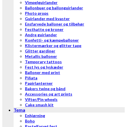
Vimpelguirlander
Ballonbuer og ballonguirlander
Photo props
Guirlander med kvaster
Ensfarvede balloner og tilbehør
Festhatte og kroner
Andre guirlander
Konfetti- og kæmpeballoner
Klistermærker og glitter tape
Glitter gardiner
Metallic balloner
Temporary tattoos
Fest lys og lyskæder
Balloner med print
Piñata
Papirlanterner
Bakers twine og bånd
Accessories og art prints
Vifter/Pin wheels
Cake smash kit
Tema
Enhjørning
Boho
Pastelfarvet fest