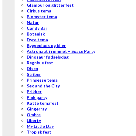
Glamour og glitter fest
Cirkus tema
Blomster tema
Natur
Candy Bar
Botanisk
Dyre tema
Byggeplads og biler
Astronaut i rummet – Space Party
Dinosaur fødselsdag
Regnbue fest
Disco
Striber
Prinsesse tema
Sex and the City
Prikker
Pink party
Katte temafest
Gingerray
Ombre
Liberty
My Little Day
Tropisk fest