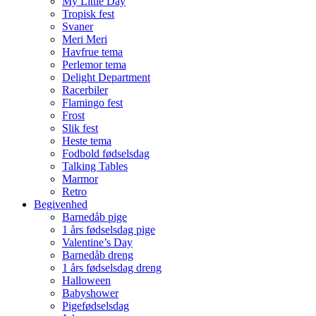
My Little Day
Tropisk fest
Svaner
Meri Meri
Havfrue tema
Perlemor tema
Delight Department
Racerbiler
Flamingo fest
Frost
Slik fest
Heste tema
Fodbold fødselsdag
Talking Tables
Marmor
Retro
Begivenhed
Barnedåb pige
1 års fødselsdag pige
Valentine’s Day
Barnedåb dreng
1 års fødselsdag dreng
Halloween
Babyshower
Pigefødselsdag