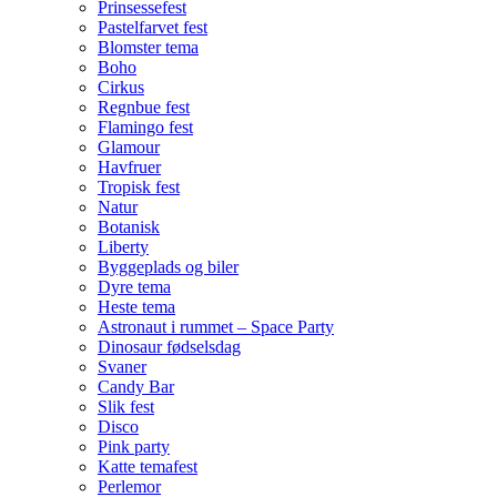
Prinsessefest
Pastelfarvet fest
Blomster tema
Boho
Cirkus
Regnbue fest
Flamingo fest
Glamour
Havfruer
Tropisk fest
Natur
Botanisk
Liberty
Byggeplads og biler
Dyre tema
Heste tema
Astronaut i rummet – Space Party
Dinosaur fødselsdag
Svaner
Candy Bar
Slik fest
Disco
Pink party
Katte temafest
Perlemor