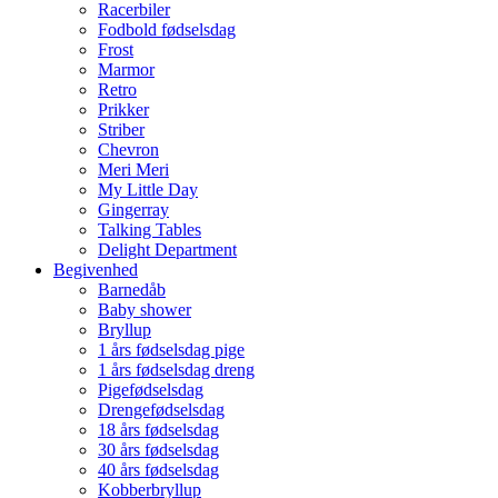
Racerbiler
Fodbold fødselsdag
Frost
Marmor
Retro
Prikker
Striber
Chevron
Meri Meri
My Little Day
Gingerray
Talking Tables
Delight Department
Begivenhed
Barnedåb
Baby shower
Bryllup
1 års fødselsdag pige
1 års fødselsdag dreng
Pigefødselsdag
Drengefødselsdag
18 års fødselsdag
30 års fødselsdag
40 års fødselsdag
Kobberbryllup