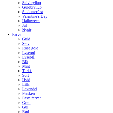
Sølvbryllup
Guldbryllup
Studenterfest
Valentine’s Day
Halloween
Jul
Nytår
Farve
Guld
Sølv
Rose gold
Lyserød
Lyseblå
Blå
Mint
Turkis
Sort
Hvid
Lilla
Lavendel
Fersken
Pastelfarver
Grøn
Gul
Rød