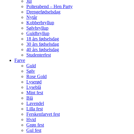
Jul
Polterabend – Hen Party
Drengefødselsdag
Nytår
Kobberbryllup
Sølvbryllup
Guldbryllup
18 års fødselsdag
30 års fødselsdag
40 års fødselsdag
Studenterfest
Farve
Guld
Sølv
Rose Gold
Lyserød
Lyseblå
Mint fest
Blå
Lavendel
Lilla fest
Ferskenfarvet fest
Hvid
Grøn fest
Gul fest