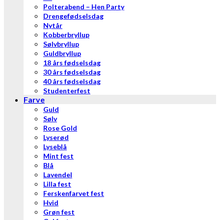
Polterabend – Hen Party
Drengefødselsdag
Nytår
Kobberbryllup
Sølvbryllup
Guldbryllup
18 års fødselsdag
30 års fødselsdag
40 års fødselsdag
Studenterfest
Farve
Guld
Sølv
Rose Gold
Lyserød
Lyseblå
Mint fest
Blå
Lavendel
Lilla fest
Ferskenfarvet fest
Hvid
Grøn fest