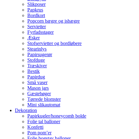
Slikposer
Papkrus
Bordkort
Popcorn bægre og isbægre
Servietter
Fyrfadsstager
Æsker
Stofservietter og bordløbere
Stearinlys
Papirsugerør
Stofduge
Træskiver
Bestik
Papirdug
Små vaser
Mason jars
Gæstebøger
Tørrede blomster
Mini slikautomat
Dekoration
Papirkugler/honeycomb bolde
Folie tal balloner
Konfetti
Pom pom’er
Folie bogstav balloner