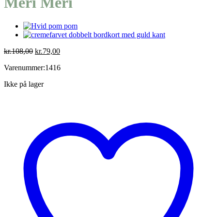
Meri Meri
Den
Den
kr.
108,00
kr.
79,00
oprindelige
aktuelle
Varenummer:1416
pris
pris
var:
er:
Ikke på lager
kr.108,00.
kr.79,00.