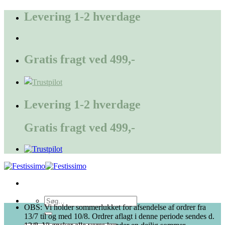
Fortsæt
Levering 1-2 hverdage
til
indhold
Gratis fragt ved 499,-
Levering 1-2 hverdage
Gratis fragt ved 499,-
Søg
OBS: Vi holder sommerlukket for afsendelse af ordrer fra
efter:
13/7 til og med 10/8. Ordrer aflagt i denne periode sendes d.