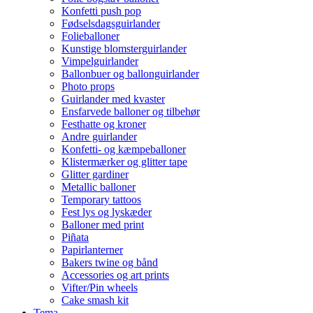
Konfetti push pop
Fødselsdagsguirlander
Folieballoner
Kunstige blomsterguirlander
Vimpelguirlander
Ballonbuer og ballonguirlander
Photo props
Guirlander med kvaster
Ensfarvede balloner og tilbehør
Festhatte og kroner
Andre guirlander
Konfetti- og kæmpeballoner
Klistermærker og glitter tape
Glitter gardiner
Metallic balloner
Temporary tattoos
Fest lys og lyskæder
Balloner med print
Piñata
Papirlanterner
Bakers twine og bånd
Accessories og art prints
Vifter/Pin wheels
Cake smash kit
Tema