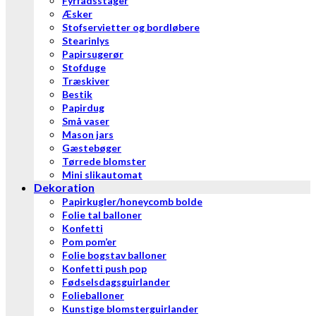
Fyrfadsstager
Æsker
Stofservietter og bordløbere
Stearinlys
Papirsugerør
Stofduge
Træskiver
Bestik
Papirdug
Små vaser
Mason jars
Gæstebøger
Tørrede blomster
Mini slikautomat
Dekoration
Papirkugler/honeycomb bolde
Folie tal balloner
Konfetti
Pom pom’er
Folie bogstav balloner
Konfetti push pop
Fødselsdagsguirlander
Folieballoner
Kunstige blomsterguirlander