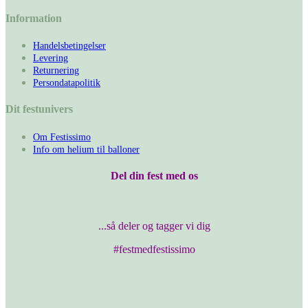
Information
Handelsbetingelser
Levering
Returnering
Persondatapolitik
Dit festunivers
Om Festissimo
Info om helium til balloner
Del din fest med os
...så deler og tagger vi dig
#festmedfestissimo