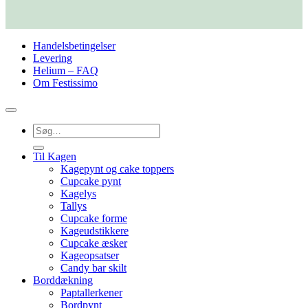
Handelsbetingelser
Levering
Helium – FAQ
Om Festissimo
Søg
efter:
Til Kagen
Kagepynt og cake toppers
Cupcake pynt
Kagelys
Tallys
Cupcake forme
Kageudstikkere
Cupcake æsker
Kageopsatser
Candy bar skilt
Borddækning
Paptallerkener
Bordpynt