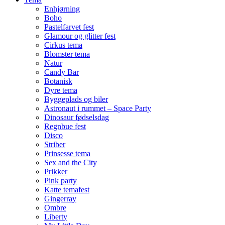
Enhjørning
Boho
Pastelfarvet fest
Glamour og glitter fest
Cirkus tema
Blomster tema
Natur
Candy Bar
Botanisk
Dyre tema
Byggeplads og biler
Astronaut i rummet – Space Party
Dinosaur fødselsdag
Regnbue fest
Disco
Striber
Prinsesse tema
Sex and the City
Prikker
Pink party
Katte temafest
Gingerray
Ombre
Liberty