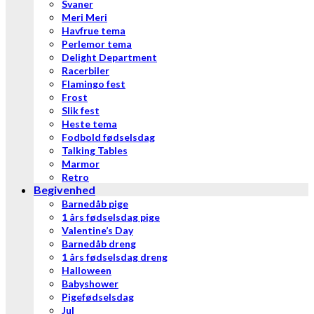
Svaner
Meri Meri
Havfrue tema
Perlemor tema
Delight Department
Racerbiler
Flamingo fest
Frost
Slik fest
Heste tema
Fodbold fødselsdag
Talking Tables
Marmor
Retro
Begivenhed
Barnedåb pige
1 års fødselsdag pige
Valentine’s Day
Barnedåb dreng
1 års fødselsdag dreng
Halloween
Babyshower
Pigefødselsdag
Jul