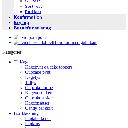
Gul fest
Sort fest
Rød fest
Konfirmation
Bryllup
Børnefødselsdag
Kategorier
Til Kagen
Kagepynt og cake toppers
Cupcake pynt
Kagelys
Tallys
Cupcake forme
Kageudstikkere
Cupcake æsker
Kageopsatser
Candy bar skilt
Borddækning
Paptallerkener
Papkrus