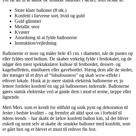
Store klare balloner (8 stk.)
Konfetti i farverne sort, hvid og guld
Guld glimmer
Metallic snor
Kvaster
Anordning til at fylde ballonerne
Instruktion/vejledning
Ballonerne er store og måler hele 45 cm. i diameter, når de pustes op
eller fyldes med helium. De skaber virkelig fylde i festlokalet, og de
udgør den mest spektakulære kulisse til festbordet, dessert- og
kagebuffetten, minibaren eller gavebordet. Hæng dem alle de steder,
der trænger til et drys af “fabulousness” og skab wow-effekt i
ethvert lokale. Husk at jo mere statisk elektrisk ballonerne er, jo
lettere fordeler konfetti’en sig på ballonernes inderside. Ballonerne
gøres statisk elektriske ved at gnide dem i mod et ærme, tæppe eller
lignende.
Meri Meri, som er kendt for stilfuld og unik pynt og dekoration til
fester i bedste kvalitet – og fremfor alt altid spot on i forhold til
tidens trends – har skabt de lækre konfetti ballon kits, så det bliver
enkelt og nemt selv at skabe de smukke balloner med konfetti, som
er gået hen og er blevet et must til enhver fin fest.