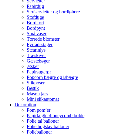
Servietter
Papirdug
Stofservietter og bordløbere
Stofduge
Bordkort
Bordpynt
Små vaser
Tørrede blomster
Fyrfadsstager
Stearinlys
Træskiver
Gæstebøger
Æsker
Papirsugerør
Popcorn bægre og isbægre
Slikposer
Bestik
Mason jars
Mini slikautomat
Dekoration
Pom pom’er
Papirkugler/honeycomb bolde
Folie tal balloner
Folie bogstav balloner
Folieballoner