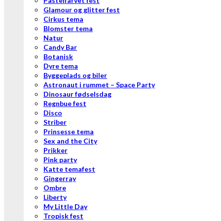
Pastelfarvet fest
Glamour og glitter fest
Cirkus tema
Blomster tema
Natur
Candy Bar
Botanisk
Dyre tema
Byggeplads og biler
Astronaut i rummet – Space Party
Dinosaur fødselsdag
Regnbue fest
Disco
Striber
Prinsesse tema
Sex and the City
Prikker
Pink party
Katte temafest
Gingerray
Ombre
Liberty
My Little Day
Tropisk fest