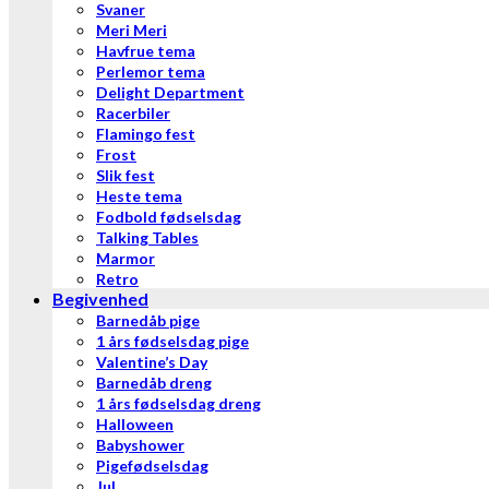
Svaner
Meri Meri
Havfrue tema
Perlemor tema
Delight Department
Racerbiler
Flamingo fest
Frost
Slik fest
Heste tema
Fodbold fødselsdag
Talking Tables
Marmor
Retro
Begivenhed
Barnedåb pige
1 års fødselsdag pige
Valentine’s Day
Barnedåb dreng
1 års fødselsdag dreng
Halloween
Babyshower
Pigefødselsdag
Jul