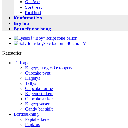
Gul fest
Sort fest
Rød fest
Konfirmation
Bryllup
Børnefødselsdag
Kategorier
Til Kagen
Kagepynt og cake toppers
Cupcake pynt
Kagelys
Tallys
Cupcake forme
Kageudstikkere
Cupcake æsker
Kageopsatser
Candy bar skilt
Borddækning
Paptallerkener
Papkrus