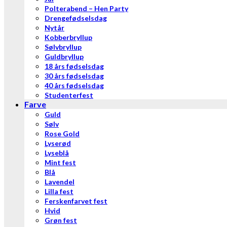
Polterabend – Hen Party
Drengefødselsdag
Nytår
Kobberbryllup
Sølvbryllup
Guldbryllup
18 års fødselsdag
30 års fødselsdag
40 års fødselsdag
Studenterfest
Farve
Guld
Sølv
Rose Gold
Lyserød
Lyseblå
Mint fest
Blå
Lavendel
Lilla fest
Ferskenfarvet fest
Hvid
Grøn fest