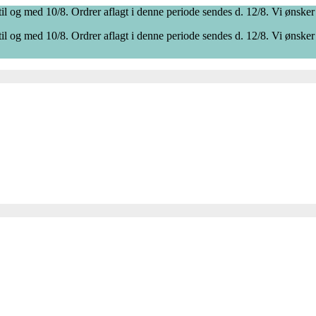
il og med 10/8. Ordrer aflagt i denne periode sendes d. 12/8. Vi ønsker
il og med 10/8. Ordrer aflagt i denne periode sendes d. 12/8. Vi ønsker