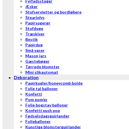
Fyrfadsstager
Æsker
Stofservietter og bordløbere
Stearinlys
Papirsugerør
Stofduge
Træskiver
Bestik
Papirdug
Små vaser
Mason jars
Gæstebøger
Tørrede blomster
Mini slikautomat
Dekoration
Papirkugler/honeycomb bolde
Folie tal balloner
Konfetti
Pom pom’er
Folie bogstav balloner
Konfetti push pop
Fødselsdagsguirlander
Folieballoner
Kunstige blomsterguirlander