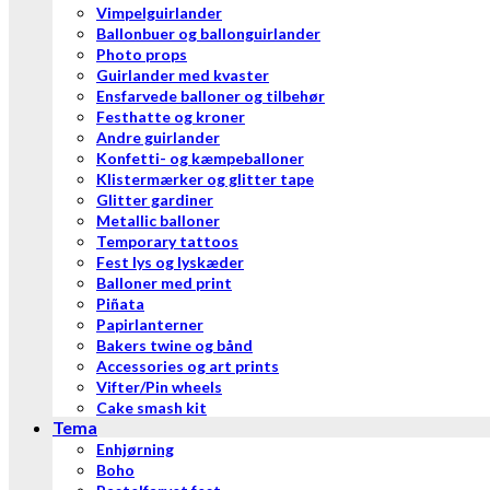
Vimpelguirlander
Ballonbuer og ballonguirlander
Photo props
Guirlander med kvaster
Ensfarvede balloner og tilbehør
Festhatte og kroner
Andre guirlander
Konfetti- og kæmpeballoner
Klistermærker og glitter tape
Glitter gardiner
Metallic balloner
Temporary tattoos
Fest lys og lyskæder
Balloner med print
Piñata
Papirlanterner
Bakers twine og bånd
Accessories og art prints
Vifter/Pin wheels
Cake smash kit
Tema
Enhjørning
Boho