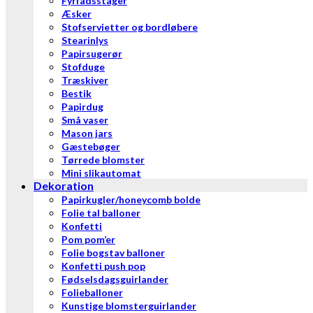
Fyrfadsstager
Æsker
Stofservietter og bordløbere
Stearinlys
Papirsugerør
Stofduge
Træskiver
Bestik
Papirdug
Små vaser
Mason jars
Gæstebøger
Tørrede blomster
Mini slikautomat
Dekoration
Papirkugler/honeycomb bolde
Folie tal balloner
Konfetti
Pom pom’er
Folie bogstav balloner
Konfetti push pop
Fødselsdagsguirlander
Folieballoner
Kunstige blomsterguirlander