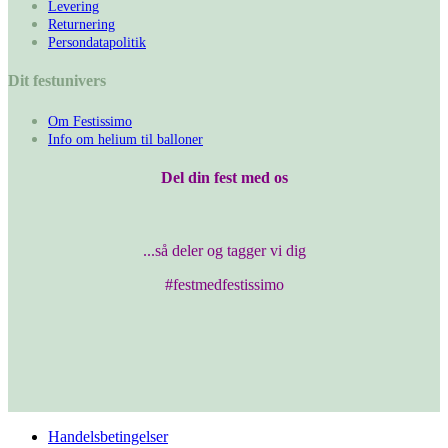
Levering
Returnering
Persondatapolitik
Dit festunivers
Om Festissimo
Info om helium til balloner
Del din fest med os
...så deler og tagger vi dig
#festmedfestissimo
Handelsbetingelser