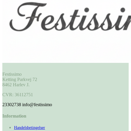
Festissimo
Ketting Parkvej 72
8462 Harlev J.
CVR: 36112751
23302738
info@festissimo
Information
Handelsbetingelser