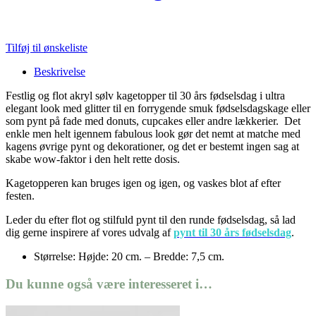
Tilføj til ønskeliste
Beskrivelse
Festlig og flot akryl sølv kagetopper til 30 års fødselsdag i ultra
elegant look med glitter til en forrygende smuk fødselsdagskage eller
som pynt på fade med donuts, cupcakes eller andre lækkerier. Det
enkle men helt igennem fabulous look gør det nemt at matche med
kagens øvrige pynt og dekorationer, og det er bestemt ingen sag at
skabe wow-faktor i den helt rette dosis.
Kagetopperen kan bruges igen og igen, og vaskes blot af efter
festen.
Leder du efter flot og stilfuld pynt til den runde fødselsdag, så lad
dig gerne inspirere af vores udvalg af
pynt til 30 års fødselsdag
.
Størrelse: Højde: 20 cm. – Bredde: 7,5 cm.
Du kunne også være interesseret i…