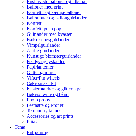
Ensfarvede balloner og tilbehør
Balloner med print
Konfetti- og kæmpeballoner
Ballonbuer og ballonguirlander
Konfetti
Konfetti push pop
Guirlander med kvaster
Fødselsdagsguirlander
Vimpelguirlander
Andre guirlander
Kunstige blomsterguirlander
Festlys og lyskæder
Papirlanterner
Glitter gardiner
Vifter/Pin wheels
Cake smash kit
Klistermærker og glitter tape
Bakers twine og bånd
Photo props
Festhatte og kroner
Temporary tattoos
Accessories og art prints
Piñata
Tema
Enhjørning