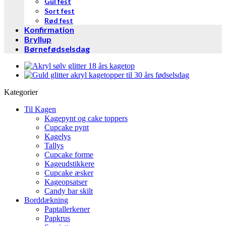
Gul fest
Sort fest
Rød fest
Konfirmation
Bryllup
Børnefødselsdag
Kategorier
Til Kagen
Kagepynt og cake toppers
Cupcake pynt
Kagelys
Tallys
Cupcake forme
Kageudstikkere
Cupcake æsker
Kageopsatser
Candy bar skilt
Borddækning
Paptallerkener
Papkrus