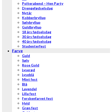
Polterabend – Hen Party
Drengefødselsdag
Nytår
Kobberbryllup
Sølvbryllup
Guldbryllup
18 års fødselsdag
30 års fødselsdag
40 års fødselsdag
Studenterfest
Farve
Guld
Sølv
Rose Gold
Lyserød
Lyseblå
Mint fest
Blå
Lavendel
Lilla fest
Ferskenfarvet fest
Hvid
Grøn fest