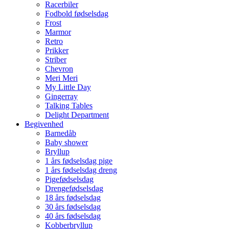
Racerbiler
Fodbold fødselsdag
Frost
Marmor
Retro
Prikker
Striber
Chevron
Meri Meri
My Little Day
Gingerray
Talking Tables
Delight Department
Begivenhed
Barnedåb
Baby shower
Bryllup
1 års fødselsdag pige
1 års fødselsdag dreng
Pigefødselsdag
Drengefødselsdag
18 års fødselsdag
30 års fødselsdag
40 års fødselsdag
Kobberbryllup