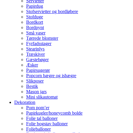
Servietter
Papirdug
Stofservietter og bordløbere
Stofduge
Bordkort
Bordpynt
Små vaser
Tørrede blomster
Fyrfadsstager
Stearinlys
Træskiver
Gæstebøger
Æsker
Papirsugerør
Popcorn bægre og isbægre
Slikposer
Bestik
Mason jars
Mini slikautomat
Dekoration
Pom pom’er
Papirkugler/honeycomb bolde
Folie tal balloner
Folie bogstav balloner
Folieballoner