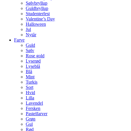
Sølvbryllup
Guldbryllup
Studenterfest
Valentine’s Day
Halloween
Jul
Nytår
Farve
Guld
Sølv
Rose gold
Lyserød
Lyseblå
Blå
Mint
Turkis
Sort
Hvid
Lilla
Lavendel
Fersken
Pastelfarver
Grøn
Gul
Rød