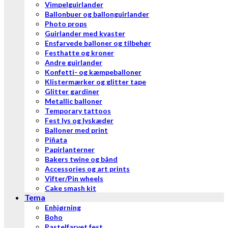
Vimpelguirlander
Ballonbuer og ballonguirlander
Photo props
Guirlander med kvaster
Ensfarvede balloner og tilbehør
Festhatte og kroner
Andre guirlander
Konfetti- og kæmpeballoner
Klistermærker og glitter tape
Glitter gardiner
Metallic balloner
Temporary tattoos
Fest lys og lyskæder
Balloner med print
Piñata
Papirlanterner
Bakers twine og bånd
Accessories og art prints
Vifter/Pin wheels
Cake smash kit
Tema
Enhjørning
Boho
Pastelfarvet fest