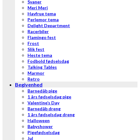
Svaner
Meri Meri
Havfrue tema
Perlemor tema
Delight Department
Racerbiler
Flamingo fest
Frost
Slik fest
Heste tema
Fodbold fødselsdag
Talking Tables
Marmor
Retro
Begivenhed
Barnedåb pige
1 års fødselsdag pige
Valentine’s Day
Barnedåb dreng
1 års fødselsdag dreng
Halloween
Babyshower
Pigefødselsdag
Jul