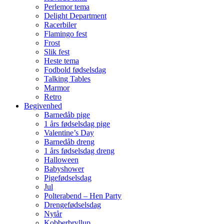
Perlemor tema
Delight Department
Racerbiler
Flamingo fest
Frost
Slik fest
Heste tema
Fodbold fødselsdag
Talking Tables
Marmor
Retro
Begivenhed
Barnedåb pige
1 års fødselsdag pige
Valentine’s Day
Barnedåb dreng
1 års fødselsdag dreng
Halloween
Babyshower
Pigefødselsdag
Jul
Polterabend – Hen Party
Drengefødselsdag
Nytår
Kobberbryllup