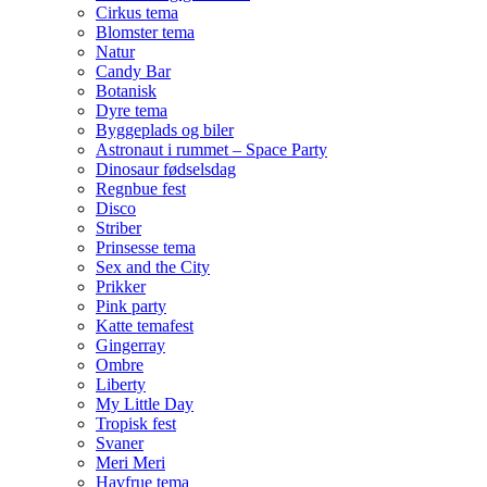
Cirkus tema
Blomster tema
Natur
Candy Bar
Botanisk
Dyre tema
Byggeplads og biler
Astronaut i rummet – Space Party
Dinosaur fødselsdag
Regnbue fest
Disco
Striber
Prinsesse tema
Sex and the City
Prikker
Pink party
Katte temafest
Gingerray
Ombre
Liberty
My Little Day
Tropisk fest
Svaner
Meri Meri
Havfrue tema