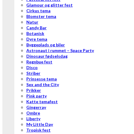
Glamour og glitter fest
Cirkus tema
Blomster tema
Natur
Candy Bar
Botanisk
Dyre tema
Byggeplads og biler
Astronaut i rummet – Space Party
Dinosaur fødselsdag
Regnbue fest
Disco
Striber
Prinsesse tema
Sex and the City
Prikker
Pink party
Katte temafest
Gingerray
Ombre
Liberty
My Little Day
Tropisk fest