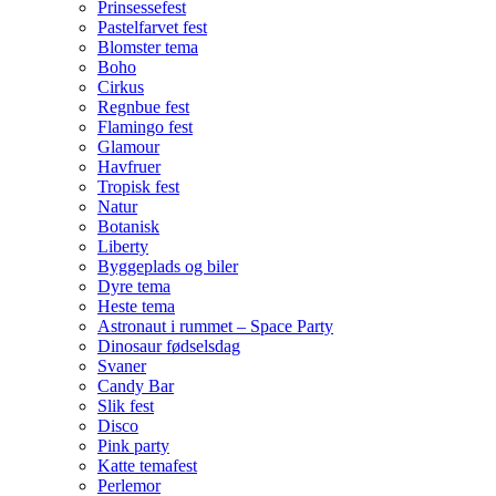
Prinsessefest
Pastelfarvet fest
Blomster tema
Boho
Cirkus
Regnbue fest
Flamingo fest
Glamour
Havfruer
Tropisk fest
Natur
Botanisk
Liberty
Byggeplads og biler
Dyre tema
Heste tema
Astronaut i rummet – Space Party
Dinosaur fødselsdag
Svaner
Candy Bar
Slik fest
Disco
Pink party
Katte temafest
Perlemor