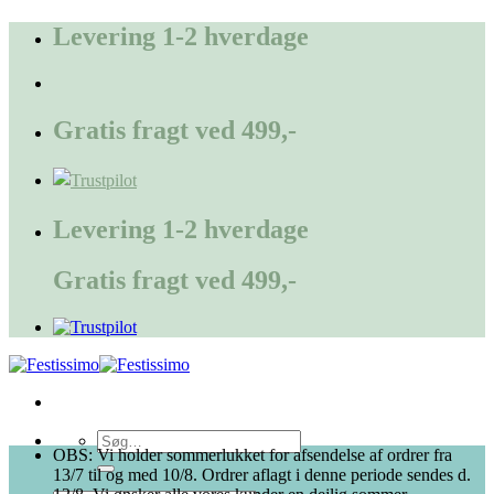
Fortsæt
Levering 1-2 hverdage
til
indhold
Gratis fragt ved 499,-
Levering 1-2 hverdage
Gratis fragt ved 499,-
Søg
OBS: Vi holder sommerlukket for afsendelse af ordrer fra
efter:
13/7 til og med 10/8. Ordrer aflagt i denne periode sendes d.