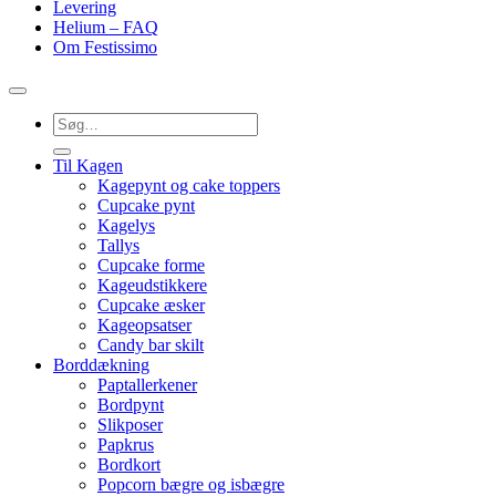
Levering
Helium – FAQ
Om Festissimo
Søg
efter:
Til Kagen
Kagepynt og cake toppers
Cupcake pynt
Kagelys
Tallys
Cupcake forme
Kageudstikkere
Cupcake æsker
Kageopsatser
Candy bar skilt
Borddækning
Paptallerkener
Bordpynt
Slikposer
Papkrus
Bordkort
Popcorn bægre og isbægre