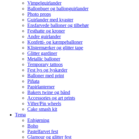
Vimpelguirlander
Ballonbuer og ballonguirlander
Photo props
Guirlander med kvaster
Ensfarvede balloner og tilbehør
Festhatte og kroner
Andre guirlander
Konfetti- og kæmpeballoner
Klistermærker og glitter tape
Glitter gardiner
Metallic balloner
Temporary tattoos
Fest lys og lyskæder
Balloner med print
Piñata
Papirlanterner
Bakers twine og bånd
Accessories og art prints
Vifter/Pin wheels
Cake smash kit
Tema
Enhjørning
Boho
Pastelfarvet fest
Glamour og glitter fest