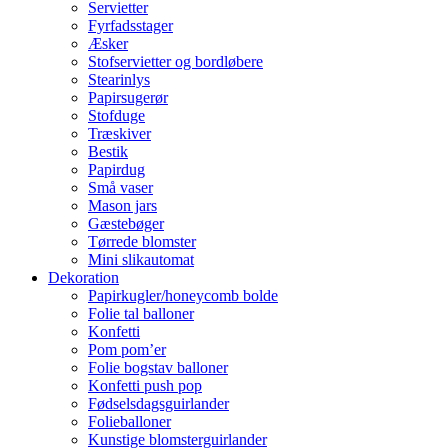
Servietter
Fyrfadsstager
Æsker
Stofservietter og bordløbere
Stearinlys
Papirsugerør
Stofduge
Træskiver
Bestik
Papirdug
Små vaser
Mason jars
Gæstebøger
Tørrede blomster
Mini slikautomat
Dekoration
Papirkugler/honeycomb bolde
Folie tal balloner
Konfetti
Pom pom’er
Folie bogstav balloner
Konfetti push pop
Fødselsdagsguirlander
Folieballoner
Kunstige blomsterguirlander