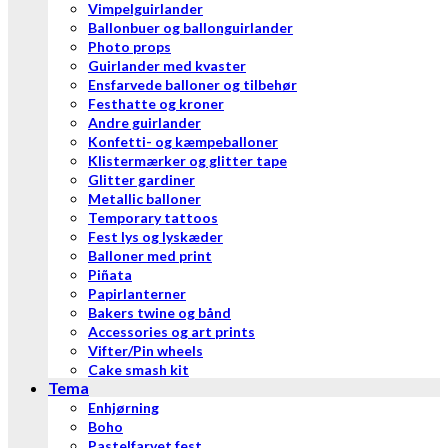
Vimpelguirlander
Ballonbuer og ballonguirlander
Photo props
Guirlander med kvaster
Ensfarvede balloner og tilbehør
Festhatte og kroner
Andre guirlander
Konfetti- og kæmpeballoner
Klistermærker og glitter tape
Glitter gardiner
Metallic balloner
Temporary tattoos
Fest lys og lyskæder
Balloner med print
Piñata
Papirlanterner
Bakers twine og bånd
Accessories og art prints
Vifter/Pin wheels
Cake smash kit
Tema
Enhjørning
Boho
Pastelfarvet fest