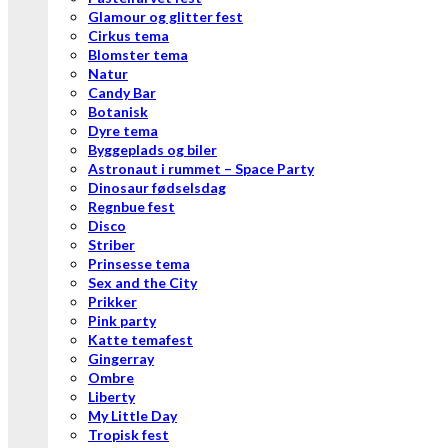
Glamour og glitter fest
Cirkus tema
Blomster tema
Natur
Candy Bar
Botanisk
Dyre tema
Byggeplads og biler
Astronaut i rummet – Space Party
Dinosaur fødselsdag
Regnbue fest
Disco
Striber
Prinsesse tema
Sex and the City
Prikker
Pink party
Katte temafest
Gingerray
Ombre
Liberty
My Little Day
Tropisk fest