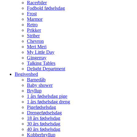
Racerbiler
Fodbold fødselsdag
Frost
Marmor
Retro
Prikker
Striber
Chevron
Meri Meri
My Little Day
Gingerray
Talking Tables
Delight Department
Begivenhed
Barnedåb
Baby shower
Bryllup
1 års fødselsdag pige
1 års fødselsdag dreng
Pigefødselsdag
Drengefødselsdag
18 års fødselsdag
30 års fødselsdag
40 års fødselsdag
Kobberbryllup