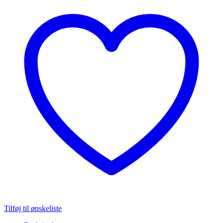
ballon
antal
Tilføj til ønskeliste