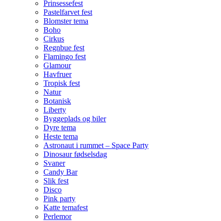
Prinsessefest
Pastelfarvet fest
Blomster tema
Boho
Cirkus
Regnbue fest
Flamingo fest
Glamour
Havfruer
Tropisk fest
Natur
Botanisk
Liberty
Byggeplads og biler
Dyre tema
Heste tema
Astronaut i rummet – Space Party
Dinosaur fødselsdag
Svaner
Candy Bar
Slik fest
Disco
Pink party
Katte temafest
Perlemor