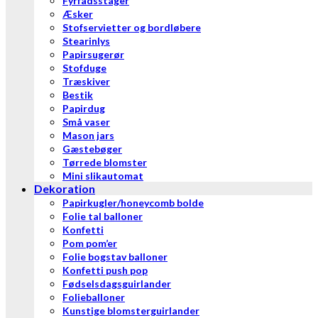
Fyrfadsstager
Æsker
Stofservietter og bordløbere
Stearinlys
Papirsugerør
Stofduge
Træskiver
Bestik
Papirdug
Små vaser
Mason jars
Gæstebøger
Tørrede blomster
Mini slikautomat
Dekoration
Papirkugler/honeycomb bolde
Folie tal balloner
Konfetti
Pom pom’er
Folie bogstav balloner
Konfetti push pop
Fødselsdagsguirlander
Folieballoner
Kunstige blomsterguirlander