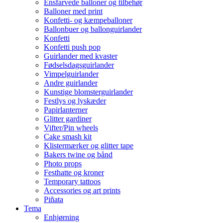
Ensfarvede balloner og tilbehør
Balloner med print
Konfetti- og kæmpeballoner
Ballonbuer og ballonguirlander
Konfetti
Konfetti push pop
Guirlander med kvaster
Fødselsdagsguirlander
Vimpelguirlander
Andre guirlander
Kunstige blomsterguirlander
Festlys og lyskæder
Papirlanterner
Glitter gardiner
Vifter/Pin wheels
Cake smash kit
Klistermærker og glitter tape
Bakers twine og bånd
Photo props
Festhatte og kroner
Temporary tattoos
Accessories og art prints
Piñata
Tema
Enhjørning