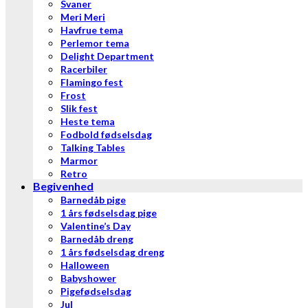
Svaner
Meri Meri
Havfrue tema
Perlemor tema
Delight Department
Racerbiler
Flamingo fest
Frost
Slik fest
Heste tema
Fodbold fødselsdag
Talking Tables
Marmor
Retro
Begivenhed
Barnedåb pige
1 års fødselsdag pige
Valentine’s Day
Barnedåb dreng
1 års fødselsdag dreng
Halloween
Babyshower
Pigefødselsdag
Jul