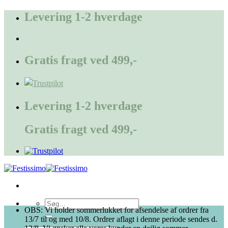
Fortsæt
Levering 1-2 hverdage
til
indhold
Gratis fragt ved 499,-
Levering 1-2 hverdage
Gratis fragt ved 499,-
Søg
OBS: Vi holder sommerlukket for afsendelse af ordrer fra
efter:
13/7 til og med 10/8. Ordrer aflagt i denne periode sendes d.