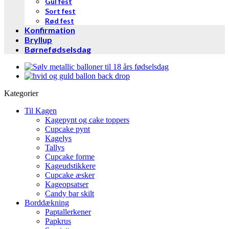
Gul fest
Sort fest
Rød fest
Konfirmation
Bryllup
Børnefødselsdag
Kategorier
Til Kagen
Kagepynt og cake toppers
Cupcake pynt
Kagelys
Tallys
Cupcake forme
Kageudstikkere
Cupcake æsker
Kageopsatser
Candy bar skilt
Borddækning
Paptallerkener
Papkrus