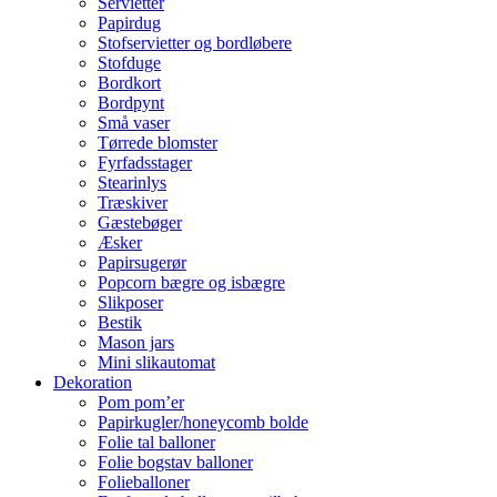
Servietter
Papirdug
Stofservietter og bordløbere
Stofduge
Bordkort
Bordpynt
Små vaser
Tørrede blomster
Fyrfadsstager
Stearinlys
Træskiver
Gæstebøger
Æsker
Papirsugerør
Popcorn bægre og isbægre
Slikposer
Bestik
Mason jars
Mini slikautomat
Dekoration
Pom pom’er
Papirkugler/honeycomb bolde
Folie tal balloner
Folie bogstav balloner
Folieballoner