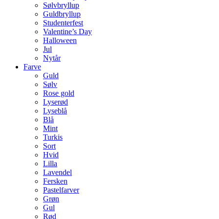
Sølvbryllup
Guldbryllup
Studenterfest
Valentine’s Day
Halloween
Jul
Nytår
Farve
Guld
Sølv
Rose gold
Lyserød
Lyseblå
Blå
Mint
Turkis
Sort
Hvid
Lilla
Lavendel
Fersken
Pastelfarver
Grøn
Gul
Rød