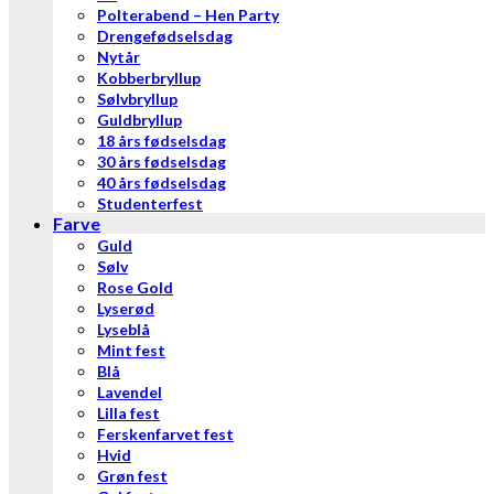
Polterabend – Hen Party
Drengefødselsdag
Nytår
Kobberbryllup
Sølvbryllup
Guldbryllup
18 års fødselsdag
30 års fødselsdag
40 års fødselsdag
Studenterfest
Farve
Guld
Sølv
Rose Gold
Lyserød
Lyseblå
Mint fest
Blå
Lavendel
Lilla fest
Ferskenfarvet fest
Hvid
Grøn fest