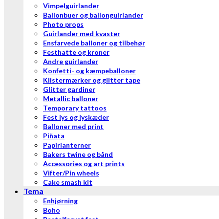
Vimpelguirlander
Ballonbuer og ballonguirlander
Photo props
Guirlander med kvaster
Ensfarvede balloner og tilbehør
Festhatte og kroner
Andre guirlander
Konfetti- og kæmpeballoner
Klistermærker og glitter tape
Glitter gardiner
Metallic balloner
Temporary tattoos
Fest lys og lyskæder
Balloner med print
Piñata
Papirlanterner
Bakers twine og bånd
Accessories og art prints
Vifter/Pin wheels
Cake smash kit
Tema
Enhjørning
Boho