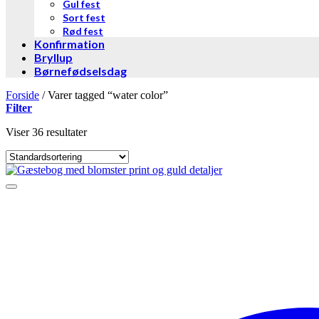
Gul fest
Sort fest
Rød fest
Konfirmation
Bryllup
Børnefødselsdag
Forside
/
Varer tagged “water color”
Filter
Viser 36 resultater