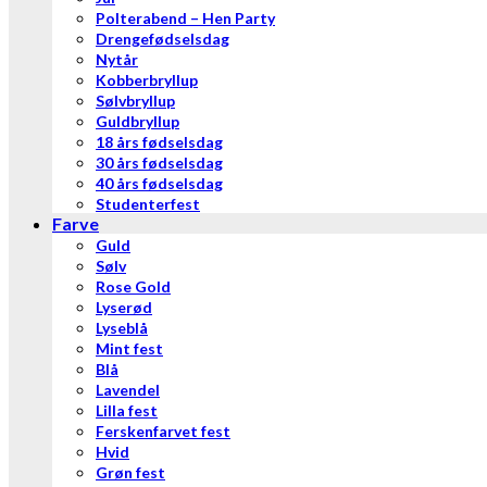
Polterabend – Hen Party
Drengefødselsdag
Nytår
Kobberbryllup
Sølvbryllup
Guldbryllup
18 års fødselsdag
30 års fødselsdag
40 års fødselsdag
Studenterfest
Farve
Guld
Sølv
Rose Gold
Lyserød
Lyseblå
Mint fest
Blå
Lavendel
Lilla fest
Ferskenfarvet fest
Hvid
Grøn fest