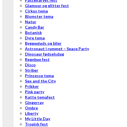
Pastelfarvet fest
Glamour og glitter fest
Cirkus tema
Blomster tema
Natur
Candy Bar
Botanisk
Dyre tema
Byggeplads og biler
Astronaut i rummet – Space Party
Dinosaur fødselsdag
Regnbue fest
Disco
Striber
Prinsesse tema
Sex and the City
Prikker
Pink party
Katte temafest
Gingerray
Ombre
Liberty
My Little Day
Tropisk fest