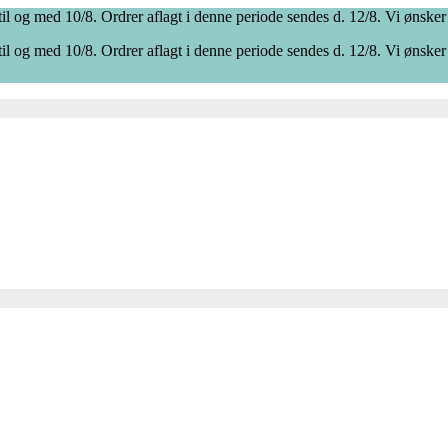
il og med 10/8. Ordrer aflagt i denne periode sendes d. 12/8. Vi ønsker
il og med 10/8. Ordrer aflagt i denne periode sendes d. 12/8. Vi ønsker