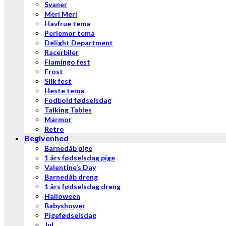
Svaner
Meri Meri
Havfrue tema
Perlemor tema
Delight Department
Racerbiler
Flamingo fest
Frost
Slik fest
Heste tema
Fodbold fødselsdag
Talking Tables
Marmor
Retro
Begivenhed
Barnedåb pige
1 års fødselsdag pige
Valentine’s Day
Barnedåb dreng
1 års fødselsdag dreng
Halloween
Babyshower
Pigefødselsdag
Jul