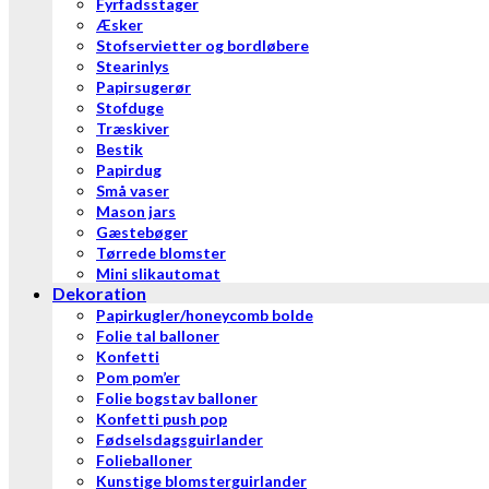
Fyrfadsstager
Æsker
Stofservietter og bordløbere
Stearinlys
Papirsugerør
Stofduge
Træskiver
Bestik
Papirdug
Små vaser
Mason jars
Gæstebøger
Tørrede blomster
Mini slikautomat
Dekoration
Papirkugler/honeycomb bolde
Folie tal balloner
Konfetti
Pom pom’er
Folie bogstav balloner
Konfetti push pop
Fødselsdagsguirlander
Folieballoner
Kunstige blomsterguirlander