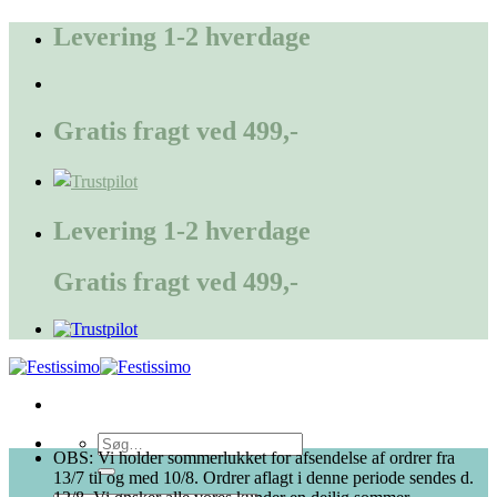
Fortsæt
Levering 1-2 hverdage
til
indhold
Gratis fragt ved 499,-
Levering 1-2 hverdage
Gratis fragt ved 499,-
Søg
OBS: Vi holder sommerlukket for afsendelse af ordrer fra
efter:
13/7 til og med 10/8. Ordrer aflagt i denne periode sendes d.