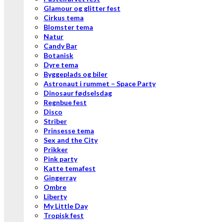
Glamour og glitter fest
Cirkus tema
Blomster tema
Natur
Candy Bar
Botanisk
Dyre tema
Byggeplads og biler
Astronaut i rummet – Space Party
Dinosaur fødselsdag
Regnbue fest
Disco
Striber
Prinsesse tema
Sex and the City
Prikker
Pink party
Katte temafest
Gingerray
Ombre
Liberty
My Little Day
Tropisk fest