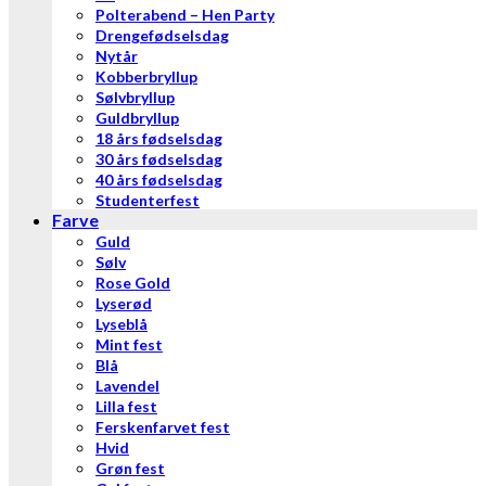
Polterabend – Hen Party
Drengefødselsdag
Nytår
Kobberbryllup
Sølvbryllup
Guldbryllup
18 års fødselsdag
30 års fødselsdag
40 års fødselsdag
Studenterfest
Farve
Guld
Sølv
Rose Gold
Lyserød
Lyseblå
Mint fest
Blå
Lavendel
Lilla fest
Ferskenfarvet fest
Hvid
Grøn fest