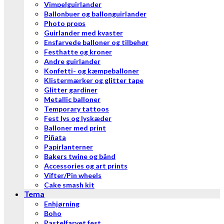
Vimpelguirlander
Ballonbuer og ballonguirlander
Photo props
Guirlander med kvaster
Ensfarvede balloner og tilbehør
Festhatte og kroner
Andre guirlander
Konfetti- og kæmpeballoner
Klistermærker og glitter tape
Glitter gardiner
Metallic balloner
Temporary tattoos
Fest lys og lyskæder
Balloner med print
Piñata
Papirlanterner
Bakers twine og bånd
Accessories og art prints
Vifter/Pin wheels
Cake smash kit
Tema
Enhjørning
Boho
Pastelfarvet fest