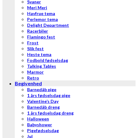
Svaner
Meri Meri
Havfrue tema
Perlemor tema
Delight Department
Racerbiler
Flamingo fest
Frost
Slik fest
Heste tema
Fodbold fødselsdag
Talking Tables
Marmor
Retro
Begivenhed
Barnedåb pige
1 års fødselsdag pige
Valentine’s Day
Barnedåb dreng
1 års fødselsdag dreng
Halloween
Babyshower
Pigefødselsdag
Jul