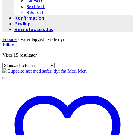
Gul fest
Sort fest
Rød fest
Konfirmation
Bryllup
Børnefødselsdag
Forside
/
Varer tagged “vilde dyr”
Filter
Viser 15 resultater