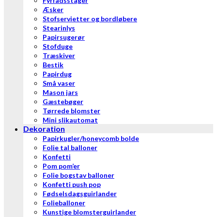
Fyrfadsstager
Æsker
Stofservietter og bordløbere
Stearinlys
Papirsugerør
Stofduge
Træskiver
Bestik
Papirdug
Små vaser
Mason jars
Gæstebøger
Tørrede blomster
Mini slikautomat
Dekoration
Papirkugler/honeycomb bolde
Folie tal balloner
Konfetti
Pom pom’er
Folie bogstav balloner
Konfetti push pop
Fødselsdagsguirlander
Folieballoner
Kunstige blomsterguirlander