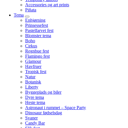
Accessories og art prints
Piñata
Tema
Enhjørning
Prinsessefest
Pastelfarvet fest
Blomster tema
Boho
Cirkus
Regnbue fest
Flamingo fest
Glamour
Havfruer
Tropisk fest
Natur
Botanisk
Liberty
Byggeplads og biler
Dyre tema
Heste tema
Astronaut i rummet – Space Party
Dinosaur fødselsdag
Svaner
Candy Bar