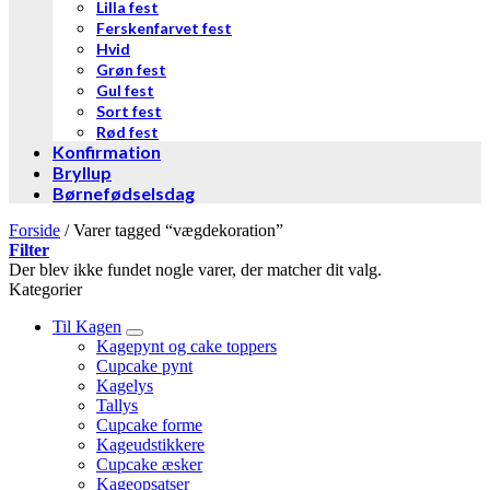
Lilla fest
Ferskenfarvet fest
Hvid
Grøn fest
Gul fest
Sort fest
Rød fest
Konfirmation
Bryllup
Børnefødselsdag
Forside
/
Varer tagged “vægdekoration”
Filter
Der blev ikke fundet nogle varer, der matcher dit valg.
Kategorier
Til Kagen
Kagepynt og cake toppers
Cupcake pynt
Kagelys
Tallys
Cupcake forme
Kageudstikkere
Cupcake æsker
Kageopsatser