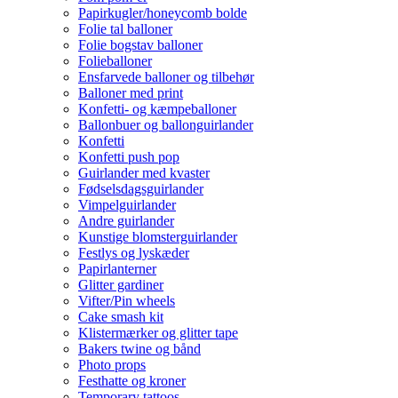
Papirkugler/honeycomb bolde
Folie tal balloner
Folie bogstav balloner
Folieballoner
Ensfarvede balloner og tilbehør
Balloner med print
Konfetti- og kæmpeballoner
Ballonbuer og ballonguirlander
Konfetti
Konfetti push pop
Guirlander med kvaster
Fødselsdagsguirlander
Vimpelguirlander
Andre guirlander
Kunstige blomsterguirlander
Festlys og lyskæder
Papirlanterner
Glitter gardiner
Vifter/Pin wheels
Cake smash kit
Klistermærker og glitter tape
Bakers twine og bånd
Photo props
Festhatte og kroner
Temporary tattoos