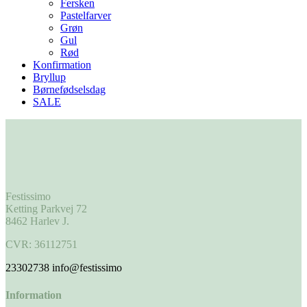
Fersken
Pastelfarver
Grøn
Gul
Rød
Konfirmation
Bryllup
Børnefødselsdag
SALE
Festissimo
Ketting Parkvej 72
8462 Harlev J.
CVR: 36112751
23302738
info@festissimo
Information