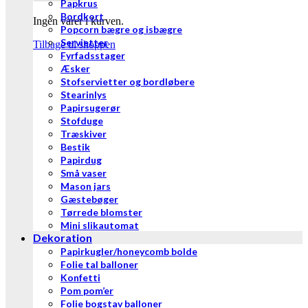
Papkrus
Bordkort
Ingen varer i kurven.
Popcorn bægre og isbægre
Servietter
Tilbage til shoppen
Fyrfadsstager
Æsker
Stofservietter og bordløbere
Stearinlys
Papirsugerør
Stofduge
Træskiver
Bestik
Papirdug
Små vaser
Mason jars
Gæstebøger
Tørrede blomster
Mini slikautomat
Dekoration
Papirkugler/honeycomb bolde
Folie tal balloner
Konfetti
Pom pom’er
Folie bogstav balloner