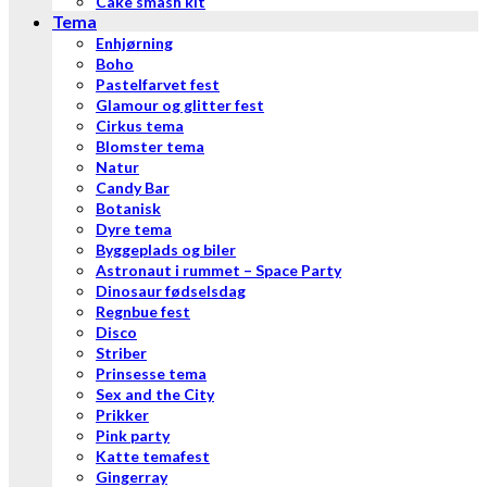
Cake smash kit
Tema
Enhjørning
Boho
Pastelfarvet fest
Glamour og glitter fest
Cirkus tema
Blomster tema
Natur
Candy Bar
Botanisk
Dyre tema
Byggeplads og biler
Astronaut i rummet – Space Party
Dinosaur fødselsdag
Regnbue fest
Disco
Striber
Prinsesse tema
Sex and the City
Prikker
Pink party
Katte temafest
Gingerray