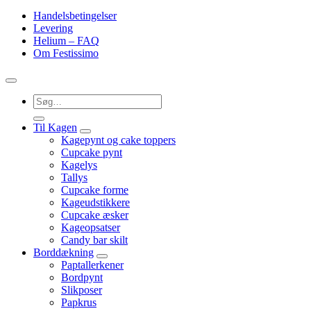
Handelsbetingelser
Levering
Helium – FAQ
Om Festissimo
Søg
efter:
Til Kagen
Kagepynt og cake toppers
Cupcake pynt
Kagelys
Tallys
Cupcake forme
Kageudstikkere
Cupcake æsker
Kageopsatser
Candy bar skilt
Borddækning
Paptallerkener
Bordpynt
Slikposer
Papkrus