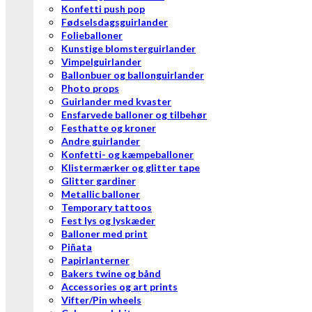
Konfetti push pop
Fødselsdagsguirlander
Folieballoner
Kunstige blomsterguirlander
Vimpelguirlander
Ballonbuer og ballonguirlander
Photo props
Guirlander med kvaster
Ensfarvede balloner og tilbehør
Festhatte og kroner
Andre guirlander
Konfetti- og kæmpeballoner
Klistermærker og glitter tape
Glitter gardiner
Metallic balloner
Temporary tattoos
Fest lys og lyskæder
Balloner med print
Piñata
Papirlanterner
Bakers twine og bånd
Accessories og art prints
Vifter/Pin wheels