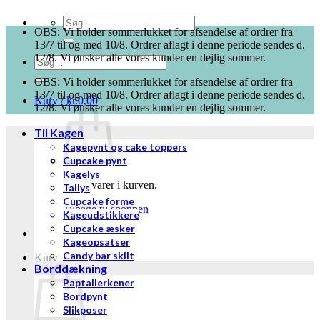
Søg
OBS: Vi holder sommerlukket for afsendelse af ordrer fra
efter:
13/7 til og med 10/8. Ordrer aflagt i denne periode sendes d.
12/8. Vi ønsker alle vores kunder en dejlig sommer.
Søg
efter:
OBS: Vi holder sommerlukket for afsendelse af ordrer fra
13/7 til og med 10/8. Ordrer aflagt i denne periode sendes d.
Kurv /
kr.
0,00
12/8. Vi ønsker alle vores kunder en dejlig sommer.
Til Kagen
Kagepynt og cake toppers
Cupcake pynt
Kagelys
Ingen varer i kurven.
Tallys
Cupcake forme
Tilbage til shoppen
Kageudstikkere
Cupcake æsker
Kageopsatser
Candy bar skilt
Kurv
Borddækning
Paptallerkener
Bordpynt
Slikposer