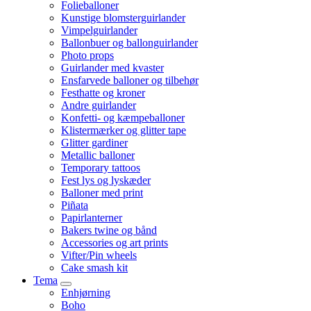
Folieballoner
Kunstige blomsterguirlander
Vimpelguirlander
Ballonbuer og ballonguirlander
Photo props
Guirlander med kvaster
Ensfarvede balloner og tilbehør
Festhatte og kroner
Andre guirlander
Konfetti- og kæmpeballoner
Klistermærker og glitter tape
Glitter gardiner
Metallic balloner
Temporary tattoos
Fest lys og lyskæder
Balloner med print
Piñata
Papirlanterner
Bakers twine og bånd
Accessories og art prints
Vifter/Pin wheels
Cake smash kit
Tema
Enhjørning
Boho