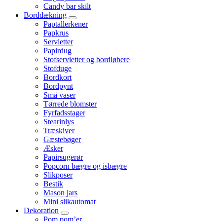
Candy bar skilt
Borddækning
Paptallerkener
Papkrus
Servietter
Papirdug
Stofservietter og bordløbere
Stofduge
Bordkort
Bordpynt
Små vaser
Tørrede blomster
Fyrfadsstager
Stearinlys
Træskiver
Gæstebøger
Æsker
Papirsugerør
Popcorn bægre og isbægre
Slikposer
Bestik
Mason jars
Mini slikautomat
Dekoration
Pom pom’er