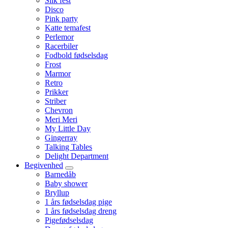
Slik fest
Disco
Pink party
Katte temafest
Perlemor
Racerbiler
Fodbold fødselsdag
Frost
Marmor
Retro
Prikker
Striber
Chevron
Meri Meri
My Little Day
Gingerray
Talking Tables
Delight Department
Begivenhed
Barnedåb
Baby shower
Bryllup
1 års fødselsdag pige
1 års fødselsdag dreng
Pigefødselsdag