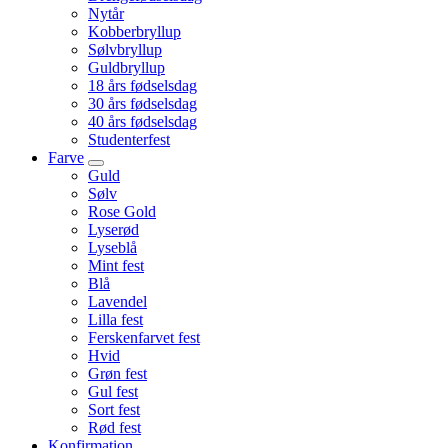
Nytår
Kobberbryllup
Sølvbryllup
Guldbryllup
18 års fødselsdag
30 års fødselsdag
40 års fødselsdag
Studenterfest
Farve
Guld
Sølv
Rose Gold
Lyserød
Lyseblå
Mint fest
Blå
Lavendel
Lilla fest
Ferskenfarvet fest
Hvid
Grøn fest
Gul fest
Sort fest
Rød fest
Konfirmation