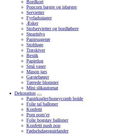
Bordkort
Popcorn bægre og isbægre
Servietter
Fyrfadsstager
Æsker
Stofservietter og bordløbere
Stearinlys
Papirsugerør
Stofduge
Træskiver
Bestik
Papirdug
Små vaser
Mason jars
Gæstebøger
Tørrede blomster
Mini slikautomat
Dekoration
Papirkugler/honeycomb bolde
Folie tal balloner
Konfetti
Pom pom’er
Folie bogstav balloner
Konfetti push pop
Fødselsdagsguirlander