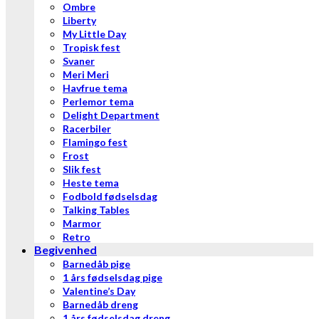
Ombre
Liberty
My Little Day
Tropisk fest
Svaner
Meri Meri
Havfrue tema
Perlemor tema
Delight Department
Racerbiler
Flamingo fest
Frost
Slik fest
Heste tema
Fodbold fødselsdag
Talking Tables
Marmor
Retro
Begivenhed
Barnedåb pige
1 års fødselsdag pige
Valentine’s Day
Barnedåb dreng
1 års fødselsdag dreng