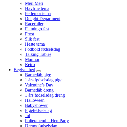
Meri Meri
Havfrue tema
Perlemor tema
Delight Department
Racerbiler
Flamingo fest
Frost
Slik fest
Heste tema
Fodbold fødselsdag
Talking Tables
Marmor
Retro
Begivenhed
Barnedåb pige
1 års fødselsdag pige
Valentine’s Day
Barnedåb dreng
1 års fødselsdag dreng
Halloween
Babyshower
Pigefødselsdag
Jul
Polterabend – Hen Party
Drengefødselsdag