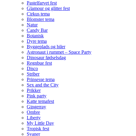
Pastelfarvet fest
Glamour og glitter fest
Cirkus tema
Blomster tema
Natur
Candy Bar
Botanisk
Dyre tema
Byggeplads og biler
Astronaut i rummet – Space Party
Dinosaur fødselsdag
Regnbue fest
Disco
Striber
Prinsesse tema
Sex and the City
Prikker
Pink party
Katte temafest
Gingerray
Ombre
Liberty
My Little Day
Tropisk fest
Svaner