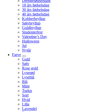
Drengefødselsdag
18 års fødselsdag
30 års fødselsdag
40 års fødselsdag
Kobberbryllup
Sølvbryllup
Guldbryllup
Studenterfest
Valentine’s Day
Halloween
Jul
Nytår
Farve
Guld
Sølv
Rose gold
Lyserød
Lyseblå
Blå
Mint
Turkis
Sort
Hvid
Lilla
Lavendel