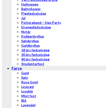
Halloween
Babyshower
Pigefødselsdag
Jul
Polterabend – Hen Party
Drengefødselsdag
Nytår
Kobberbryllup
Sølvbryllup
Guldbryllup
18 års fødselsdag
30 års fødselsdag
40 års fødselsdag
Studenterfest
Farve
Guld
Sølv
Rose Gold
Lyserød
Lyseblå
Mint fest
Blå
Lavendel