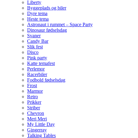
Liberty
Byggeplads og biler
Dyre tema
Heste tema
Astronaut i rummet – Space Party
Dinosaur fødselsdag
Svaner
Candy Bar
Slik fest
Disco
Pink party
Katte temafest
Perlemor
Racerbiler
Fodbold fødselsdag
Frost
Marmor
Retro
Prikker
Striber
Chevron
Meri Meri
My Little Day
Gingerray
Talking Tables