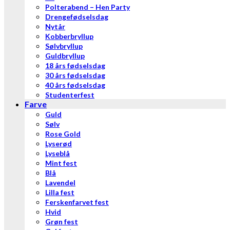
Polterabend – Hen Party
Drengefødselsdag
Nytår
Kobberbryllup
Sølvbryllup
Guldbryllup
18 års fødselsdag
30 års fødselsdag
40 års fødselsdag
Studenterfest
Farve
Guld
Sølv
Rose Gold
Lyserød
Lyseblå
Mint fest
Blå
Lavendel
Lilla fest
Ferskenfarvet fest
Hvid
Grøn fest