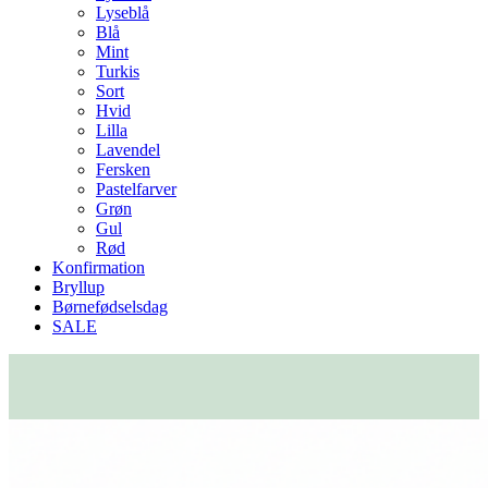
Lyseblå
Blå
Mint
Turkis
Sort
Hvid
Lilla
Lavendel
Fersken
Pastelfarver
Grøn
Gul
Rød
Konfirmation
Bryllup
Børnefødselsdag
SALE