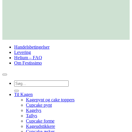
Handelsbetingelser
Levering
Helium – FAQ
Om Festissimo
Søg
efter:
Til Kagen
Kagepynt og cake toppers
Cupcake pynt
Kagelys
Tallys
Cupcake forme
Kageudstikkere
Cupcake æsker