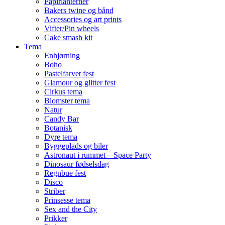
Papirlanterner
Bakers twine og bånd
Accessories og art prints
Vifter/Pin wheels
Cake smash kit
Tema
Enhjørning
Boho
Pastelfarvet fest
Glamour og glitter fest
Cirkus tema
Blomster tema
Natur
Candy Bar
Botanisk
Dyre tema
Byggeplads og biler
Astronaut i rummet – Space Party
Dinosaur fødselsdag
Regnbue fest
Disco
Striber
Prinsesse tema
Sex and the City
Prikker