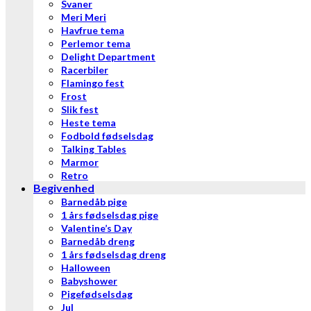
Svaner
Meri Meri
Havfrue tema
Perlemor tema
Delight Department
Racerbiler
Flamingo fest
Frost
Slik fest
Heste tema
Fodbold fødselsdag
Talking Tables
Marmor
Retro
Begivenhed
Barnedåb pige
1 års fødselsdag pige
Valentine’s Day
Barnedåb dreng
1 års fødselsdag dreng
Halloween
Babyshower
Pigefødselsdag
Jul