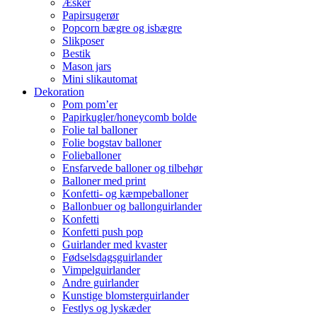
Æsker
Papirsugerør
Popcorn bægre og isbægre
Slikposer
Bestik
Mason jars
Mini slikautomat
Dekoration
Pom pom’er
Papirkugler/honeycomb bolde
Folie tal balloner
Folie bogstav balloner
Folieballoner
Ensfarvede balloner og tilbehør
Balloner med print
Konfetti- og kæmpeballoner
Ballonbuer og ballonguirlander
Konfetti
Konfetti push pop
Guirlander med kvaster
Fødselsdagsguirlander
Vimpelguirlander
Andre guirlander
Kunstige blomsterguirlander
Festlys og lyskæder