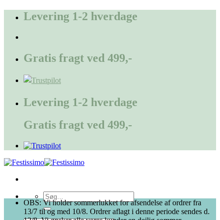
Fortsæt
Levering 1-2 hverdage
til
indhold
Gratis fragt ved 499,-
Levering 1-2 hverdage
Gratis fragt ved 499,-
Søg
OBS: Vi holder sommerlukket for afsendelse af ordrer fra
efter:
13/7 til og med 10/8. Ordrer aflagt i denne periode sendes d.