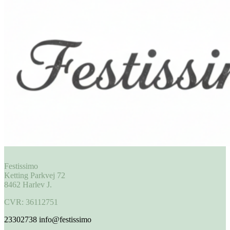
Festissimo
Ketting Parkvej 72
8462 Harlev J.
CVR: 36112751
23302738
info@festissimo