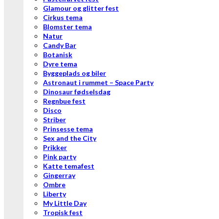
Glamour og glitter fest
Cirkus tema
Blomster tema
Natur
Candy Bar
Botanisk
Dyre tema
Byggeplads og biler
Astronaut i rummet – Space Party
Dinosaur fødselsdag
Regnbue fest
Disco
Striber
Prinsesse tema
Sex and the City
Prikker
Pink party
Katte temafest
Gingerray
Ombre
Liberty
My Little Day
Tropisk fest