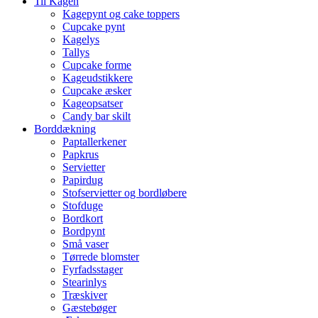
Til Kagen
Kagepynt og cake toppers
Cupcake pynt
Kagelys
Tallys
Cupcake forme
Kageudstikkere
Cupcake æsker
Kageopsatser
Candy bar skilt
Borddækning
Paptallerkener
Papkrus
Servietter
Papirdug
Stofservietter og bordløbere
Stofduge
Bordkort
Bordpynt
Små vaser
Tørrede blomster
Fyrfadsstager
Stearinlys
Træskiver
Gæstebøger