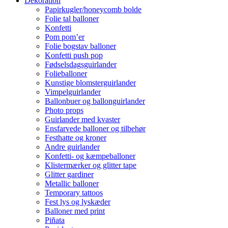
Dekoration
Papirkugler/honeycomb bolde
Folie tal balloner
Konfetti
Pom pom’er
Folie bogstav balloner
Konfetti push pop
Fødselsdagsguirlander
Folieballoner
Kunstige blomsterguirlander
Vimpelguirlander
Ballonbuer og ballonguirlander
Photo props
Guirlander med kvaster
Ensfarvede balloner og tilbehør
Festhatte og kroner
Andre guirlander
Konfetti- og kæmpeballoner
Klistermærker og glitter tape
Glitter gardiner
Metallic balloner
Temporary tattoos
Fest lys og lyskæder
Balloner med print
Piñata