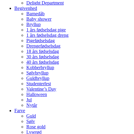
Delight Department
Begivenhed
Barnedåb
Baby shower
Bryllup
1 års fødselsdag pige
1 års fødselsdag dreng
Pigefødselsdag
Drengefødselsdag
18 års fødselsdag
30 års fødselsdag
40 års fødselsdag
Kobberbryllup
Sølvbryllup
Guldbryllup
Studenterfest
Valentine’s Day
Halloween
Jul
Nytår
Farve
Guld
Sølv
Rose gold
Lyserød