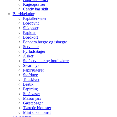
Kageopsatser
Candy bar skilt
Borddækning
Paptallerkener
Bordpynt
Slikposer
Papkrus
Bordkort
Popcorn bægre og isbægre
Servietter
Fyrfadsstager
Æsker
Stofservietter og bordløbere
Stearinlys
Papirsugerør
Stofduge
Træskiver
Bestik
Papirdug
Små vaser
Mason jars
Gæstebøger
Tørrede blomster
Mini slikautomat