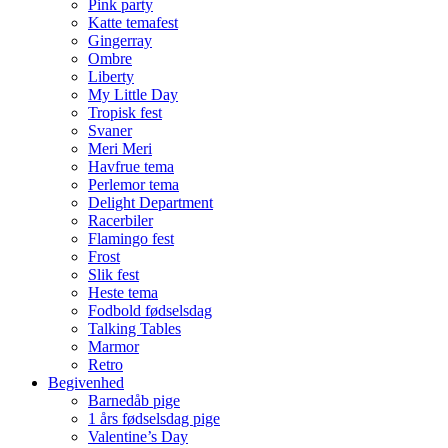
Pink party
Katte temafest
Gingerray
Ombre
Liberty
My Little Day
Tropisk fest
Svaner
Meri Meri
Havfrue tema
Perlemor tema
Delight Department
Racerbiler
Flamingo fest
Frost
Slik fest
Heste tema
Fodbold fødselsdag
Talking Tables
Marmor
Retro
Begivenhed
Barnedåb pige
1 års fødselsdag pige
Valentine’s Day