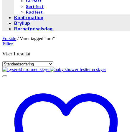
Gul fest
Sort fest
Rød fest
Konfirmation
Bryllup
Børnefødselsdag
Forside
/
Varer tagged “uro”
Filter
Viser 1 resultat