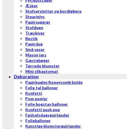
Fyrfadsstager
Æsker
Stofservietter og bordløbere
Stearinlys
Papirsugerør
Stofduge
Træskiver
Bestik
Papirdug
Små vaser
Mason jars
Gæstebøger
Tørrede blomster
Mini slikautomat
Dekoration
Papirkugler/honeycomb bolde
Folie tal balloner
Konfetti
Pom pom’er
Folie bogstav balloner
Konfetti push pop
Fødselsdagsguirlander
Folieballoner
Kunstige blomsterguirlander