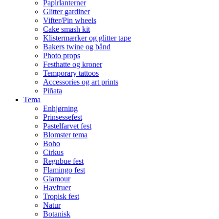
Papirlanterner
Glitter gardiner
Vifter/Pin wheels
Cake smash kit
Klistermærker og glitter tape
Bakers twine og bånd
Photo props
Festhatte og kroner
Temporary tattoos
Accessories og art prints
Piñata
Tema
Enhjørning
Prinsessefest
Pastelfarvet fest
Blomster tema
Boho
Cirkus
Regnbue fest
Flamingo fest
Glamour
Havfruer
Tropisk fest
Natur
Botanisk