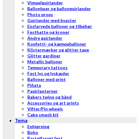
Vimpelguirlander
Ballonbuer og ballonguirlander
Photo props
Guirlander med kvaster
Ensfarvede balloner og tilbehør
Festhatte og kroner
Andre guirlander
Konfetti- og kæmpeballoner
Klistermærker og glitter tape
Glitter gardiner
Metallic balloner
Temporary tattoos
Fest lys og lyskæder
Balloner med print
Piñata
Papirlanterner
Bakers twine og bånd
Accessories og art prints
Vifter/Pin wheels
Cake smash kit
Tema
Enhjørning
Boho
Pastelfarvet fest