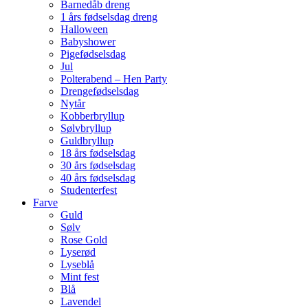
Barnedåb dreng
1 års fødselsdag dreng
Halloween
Babyshower
Pigefødselsdag
Jul
Polterabend – Hen Party
Drengefødselsdag
Nytår
Kobberbryllup
Sølvbryllup
Guldbryllup
18 års fødselsdag
30 års fødselsdag
40 års fødselsdag
Studenterfest
Farve
Guld
Sølv
Rose Gold
Lyserød
Lyseblå
Mint fest
Blå
Lavendel