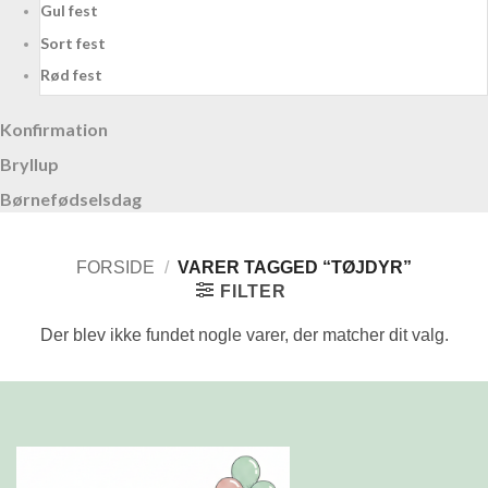
Gul fest
Sort fest
Rød fest
Konfirmation
Bryllup
Børnefødselsdag
FORSIDE
/
VARER TAGGED “TØJDYR”
FILTER
Der blev ikke fundet nogle varer, der matcher dit valg.