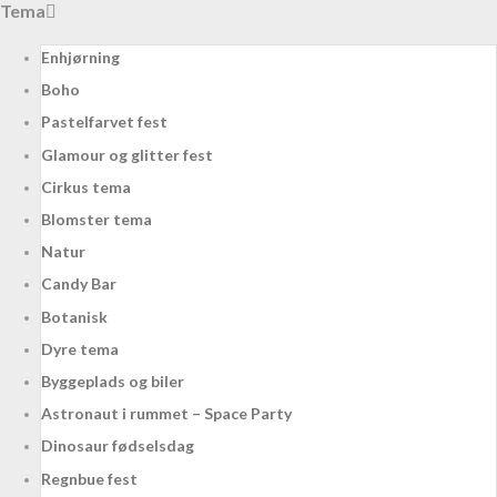
Tema
Enhjørning
Boho
Pastelfarvet fest
Glamour og glitter fest
Cirkus tema
Blomster tema
Natur
Candy Bar
Botanisk
Dyre tema
Byggeplads og biler
Astronaut i rummet – Space Party
Dinosaur fødselsdag
Regnbue fest