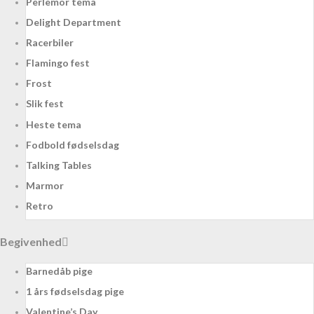
Perlemor tema
Delight Department
Racerbiler
Flamingo fest
Frost
Slik fest
Heste tema
Fodbold fødselsdag
Talking Tables
Marmor
Retro
Begivenhed
Barnedåb pige
1 års fødselsdag pige
Valentine’s Day