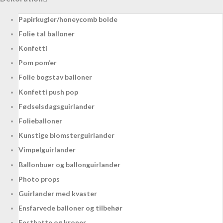
Papirkugler/honeycomb bolde
Folie tal balloner
Konfetti
Pom pom’er
Folie bogstav balloner
Konfetti push pop
Fødselsdagsguirlander
Folieballoner
Kunstige blomsterguirlander
Vimpelguirlander
Ballonbuer og ballonguirlander
Photo props
Guirlander med kvaster
Ensfarvede balloner og tilbehør
Festhatte og kroner