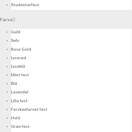
Studenterfest
Farve
Guld
Sølv
Rose Gold
Lyserød
Lyseblå
Mint fest
Blå
Lavendel
Lilla fest
Ferskenfarvet fest
Hvid
Grøn fest