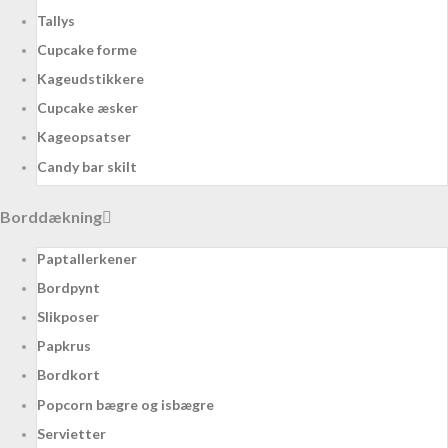
Tallys
Cupcake forme
Kageudstikkere
Cupcake æsker
Kageopsatser
Candy bar skilt
Borddækning
Paptallerkener
Bordpynt
Slikposer
Papkrus
Bordkort
Popcorn bægre og isbægre
Servietter