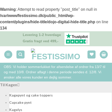
Warning
: Attempt to read property "post_title" on null in
/var/www/festissimo.dk/public_html/wp-
content/plugins/hide-title/dojo-digital-hide-title.php
on line
134
Fortsæt
Levering 1-2 hverdage
til
Gratis fragt ved 499,-
indhold
OBS: Vi holder sommerlukket for afsendelse af ordrer fra 13/7 til
og med 10/8. Ordrer aflagt i denne periode sendes d. 12/8. Vi
ønsker alle vores kunder en dejlig sommer.
Til Kagen
Kagepynt og cake toppers
Cupcake pynt
Kagelys