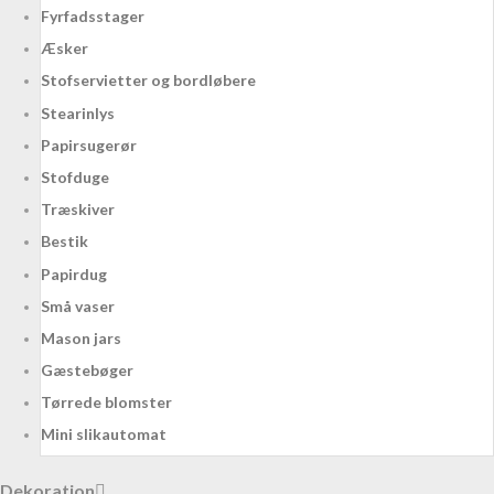
Fyrfadsstager
Æsker
Stofservietter og bordløbere
Stearinlys
Papirsugerør
Stofduge
Træskiver
Bestik
Papirdug
Små vaser
Mason jars
Gæstebøger
Tørrede blomster
Mini slikautomat
Dekoration