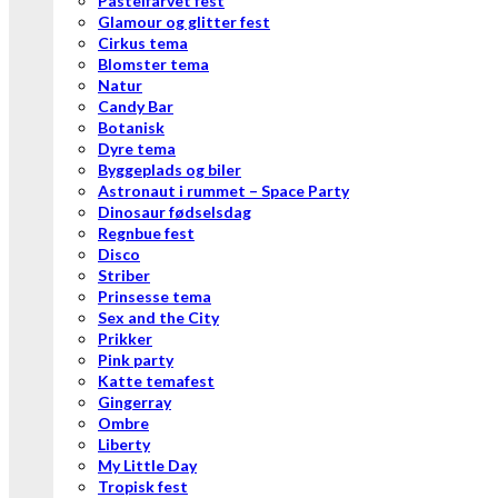
Pastelfarvet fest
Glamour og glitter fest
Cirkus tema
Blomster tema
Natur
Candy Bar
Botanisk
Dyre tema
Byggeplads og biler
Astronaut i rummet – Space Party
Dinosaur fødselsdag
Regnbue fest
Disco
Striber
Prinsesse tema
Sex and the City
Prikker
Pink party
Katte temafest
Gingerray
Ombre
Liberty
My Little Day
Tropisk fest