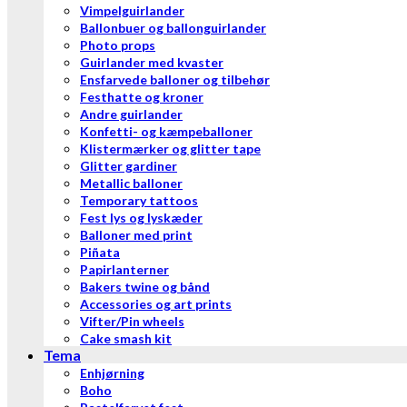
Vimpelguirlander
Ballonbuer og ballonguirlander
Photo props
Guirlander med kvaster
Ensfarvede balloner og tilbehør
Festhatte og kroner
Andre guirlander
Konfetti- og kæmpeballoner
Klistermærker og glitter tape
Glitter gardiner
Metallic balloner
Temporary tattoos
Fest lys og lyskæder
Balloner med print
Piñata
Papirlanterner
Bakers twine og bånd
Accessories og art prints
Vifter/Pin wheels
Cake smash kit
Tema
Enhjørning
Boho