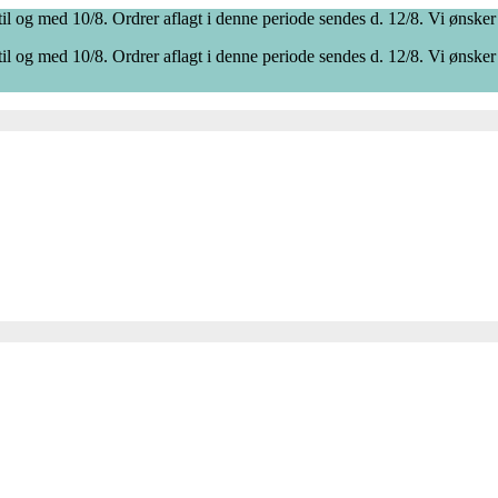
il og med 10/8. Ordrer aflagt i denne periode sendes d. 12/8. Vi ønsker
il og med 10/8. Ordrer aflagt i denne periode sendes d. 12/8. Vi ønsker