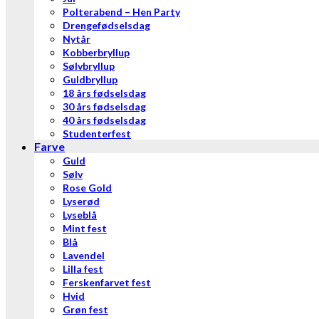
Polterabend – Hen Party
Drengefødselsdag
Nytår
Kobberbryllup
Sølvbryllup
Guldbryllup
18 års fødselsdag
30 års fødselsdag
40 års fødselsdag
Studenterfest
Farve
Guld
Sølv
Rose Gold
Lyserød
Lyseblå
Mint fest
Blå
Lavendel
Lilla fest
Ferskenfarvet fest
Hvid
Grøn fest