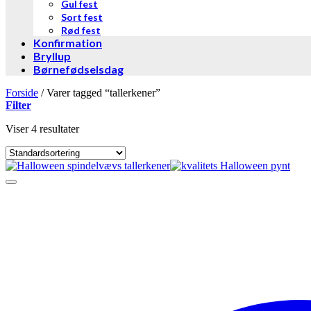
Gul fest
Sort fest
Rød fest
Konfirmation
Bryllup
Børnefødselsdag
Forside
/
Varer tagged “tallerkener”
Filter
Viser 4 resultater