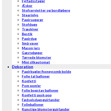
Fyrfadsstager
Æsker
Stofservietter og bordløbere
Stearinlys
Papirsugerør
Stofduge
Træskiver
Bestik
Papirdug
Små vaser
Mason jars
Gæstebøger
Tørrede blomster
Mini slikautomat
Dekoration
Papirkugler/honeycomb bolde
Folie tal balloner
Konfetti
Pom pom’er
Folie bogstav balloner
Konfetti push pop
Fødselsdagsguirlander
Folieballoner
Kunstige blomsterguirlander