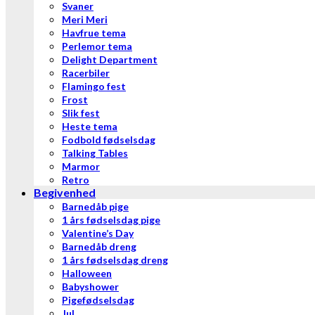
Svaner
Meri Meri
Havfrue tema
Perlemor tema
Delight Department
Racerbiler
Flamingo fest
Frost
Slik fest
Heste tema
Fodbold fødselsdag
Talking Tables
Marmor
Retro
Begivenhed
Barnedåb pige
1 års fødselsdag pige
Valentine’s Day
Barnedåb dreng
1 års fødselsdag dreng
Halloween
Babyshower
Pigefødselsdag
Jul