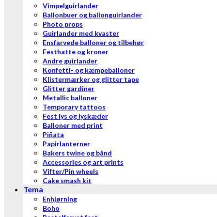
Vimpelguirlander
Ballonbuer og ballonguirlander
Photo props
Guirlander med kvaster
Ensfarvede balloner og tilbehør
Festhatte og kroner
Andre guirlander
Konfetti- og kæmpeballoner
Klistermærker og glitter tape
Glitter gardiner
Metallic balloner
Temporary tattoos
Fest lys og lyskæder
Balloner med print
Piñata
Papirlanterner
Bakers twine og bånd
Accessories og art prints
Vifter/Pin wheels
Cake smash kit
Tema
Enhjørning
Boho