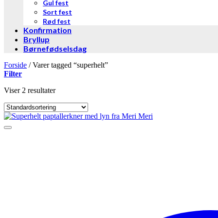
Gul fest
Sort fest
Rød fest
Konfirmation
Bryllup
Børnefødselsdag
Forside
/
Varer tagged “superhelt”
Filter
Viser 2 resultater