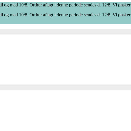
il og med 10/8. Ordrer aflagt i denne periode sendes d. 12/8. Vi ønsker
il og med 10/8. Ordrer aflagt i denne periode sendes d. 12/8. Vi ønsker