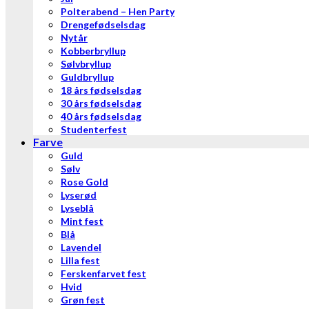
Polterabend – Hen Party
Drengefødselsdag
Nytår
Kobberbryllup
Sølvbryllup
Guldbryllup
18 års fødselsdag
30 års fødselsdag
40 års fødselsdag
Studenterfest
Farve
Guld
Sølv
Rose Gold
Lyserød
Lyseblå
Mint fest
Blå
Lavendel
Lilla fest
Ferskenfarvet fest
Hvid
Grøn fest