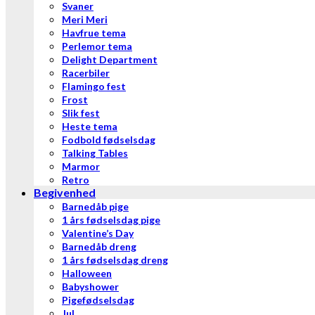
Svaner
Meri Meri
Havfrue tema
Perlemor tema
Delight Department
Racerbiler
Flamingo fest
Frost
Slik fest
Heste tema
Fodbold fødselsdag
Talking Tables
Marmor
Retro
Begivenhed
Barnedåb pige
1 års fødselsdag pige
Valentine’s Day
Barnedåb dreng
1 års fødselsdag dreng
Halloween
Babyshower
Pigefødselsdag
Jul