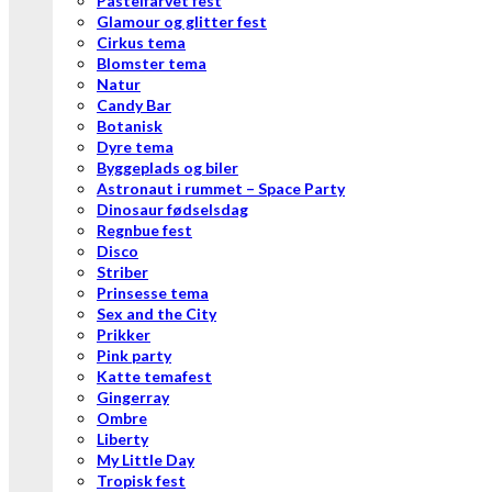
Pastelfarvet fest
Glamour og glitter fest
Cirkus tema
Blomster tema
Natur
Candy Bar
Botanisk
Dyre tema
Byggeplads og biler
Astronaut i rummet – Space Party
Dinosaur fødselsdag
Regnbue fest
Disco
Striber
Prinsesse tema
Sex and the City
Prikker
Pink party
Katte temafest
Gingerray
Ombre
Liberty
My Little Day
Tropisk fest