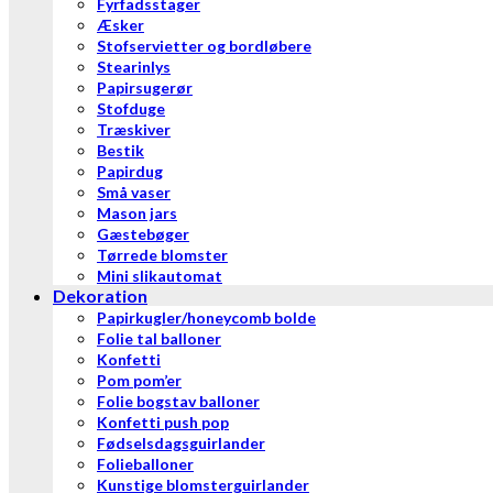
Fyrfadsstager
Æsker
Stofservietter og bordløbere
Stearinlys
Papirsugerør
Stofduge
Træskiver
Bestik
Papirdug
Små vaser
Mason jars
Gæstebøger
Tørrede blomster
Mini slikautomat
Dekoration
Papirkugler/honeycomb bolde
Folie tal balloner
Konfetti
Pom pom’er
Folie bogstav balloner
Konfetti push pop
Fødselsdagsguirlander
Folieballoner
Kunstige blomsterguirlander