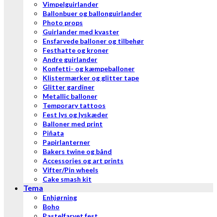
Vimpelguirlander
Ballonbuer og ballonguirlander
Photo props
Guirlander med kvaster
Ensfarvede balloner og tilbehør
Festhatte og kroner
Andre guirlander
Konfetti- og kæmpeballoner
Klistermærker og glitter tape
Glitter gardiner
Metallic balloner
Temporary tattoos
Fest lys og lyskæder
Balloner med print
Piñata
Papirlanterner
Bakers twine og bånd
Accessories og art prints
Vifter/Pin wheels
Cake smash kit
Tema
Enhjørning
Boho
Pastelfarvet fest