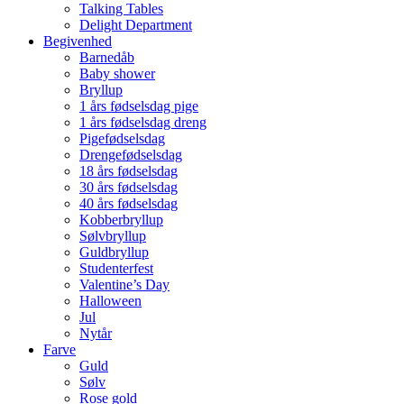
Talking Tables
Delight Department
Begivenhed
Barnedåb
Baby shower
Bryllup
1 års fødselsdag pige
1 års fødselsdag dreng
Pigefødselsdag
Drengefødselsdag
18 års fødselsdag
30 års fødselsdag
40 års fødselsdag
Kobberbryllup
Sølvbryllup
Guldbryllup
Studenterfest
Valentine’s Day
Halloween
Jul
Nytår
Farve
Guld
Sølv
Rose gold