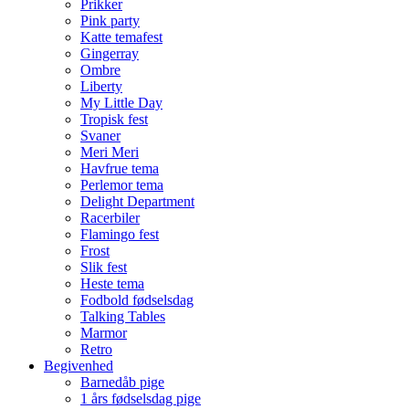
Prikker
Pink party
Katte temafest
Gingerray
Ombre
Liberty
My Little Day
Tropisk fest
Svaner
Meri Meri
Havfrue tema
Perlemor tema
Delight Department
Racerbiler
Flamingo fest
Frost
Slik fest
Heste tema
Fodbold fødselsdag
Talking Tables
Marmor
Retro
Begivenhed
Barnedåb pige
1 års fødselsdag pige