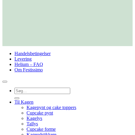
Handelsbetingelser
Levering
Helium – FAQ
Om Festissimo
Søg
efter:
Til Kagen
Kagepynt og cake toppers
Cupcake pynt
Kagelys
Tallys
Cupcake forme
Kageudstikkere