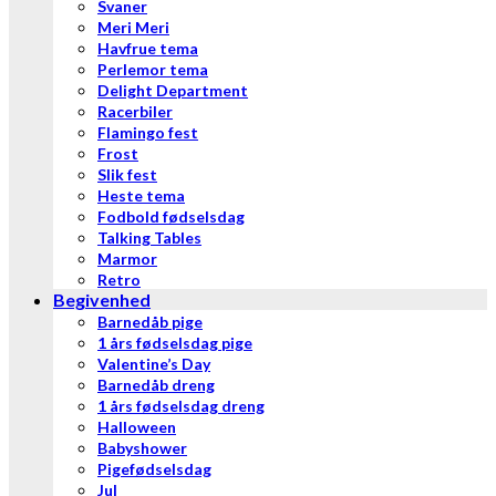
Svaner
Meri Meri
Havfrue tema
Perlemor tema
Delight Department
Racerbiler
Flamingo fest
Frost
Slik fest
Heste tema
Fodbold fødselsdag
Talking Tables
Marmor
Retro
Begivenhed
Barnedåb pige
1 års fødselsdag pige
Valentine’s Day
Barnedåb dreng
1 års fødselsdag dreng
Halloween
Babyshower
Pigefødselsdag
Jul