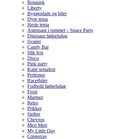
Botanisk
Liberty
Byggeplads og biler
Dyre tema
Heste tema
Astronaut i rummet – Space Party
Dinosaur fødselsdag
Svaner
Candy Bar
Slik fest
Disco
Pink party
Katte temafest
Perlemor
Racerbiler
Fodbold fødselsdag
Frost
Marmor
Retro
Prikker
Striber
Chevron
Meri Meri
My Little Day
Gingerray