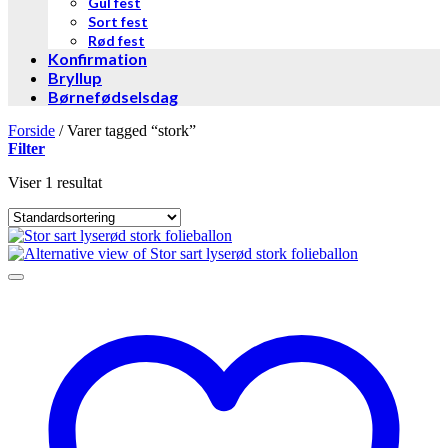
Gul fest
Sort fest
Rød fest
Konfirmation
Bryllup
Børnefødselsdag
Forside
/
Varer tagged “stork”
Filter
Viser 1 resultat