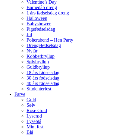
Valentine’s Day
Barnedåb dreng
1 års fødselsdag dreng
Halloween
Babyshower
Pigefødselsdag
Jul
Polterabend – Hen Party
Drengefødselsdag
Nytår
Kobberbryllup
Sølvbryllup
Guldbryllup
18 års fødselsdag
30 års fødselsdag
40 års fødselsdag
Studenterfest
Farve
Guld
Sølv
Rose Gold
Lyserød
Lyseblå
Mint fest
Blå