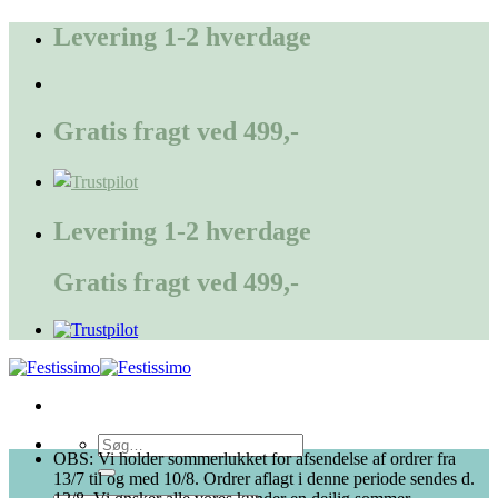
Fortsæt
Levering 1-2 hverdage
til
indhold
Gratis fragt ved 499,-
Levering 1-2 hverdage
Gratis fragt ved 499,-
Søg
OBS: Vi holder sommerlukket for afsendelse af ordrer fra
efter:
13/7 til og med 10/8. Ordrer aflagt i denne periode sendes d.