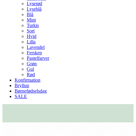
Lyserød
Lyseblå
Blå
Mint
Turkis
Sort
Hvid
Lilla
Lavendel
Fersken
Pastelfarver
Grøn
Gul
Rød
Konfirmation
Bryllup
Børnefødselsdag
SALE