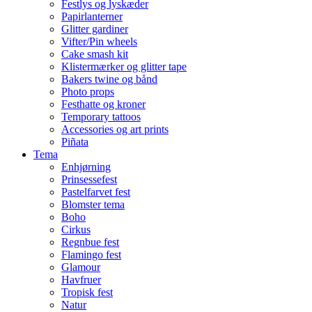
Festlys og lyskæder
Papirlanterner
Glitter gardiner
Vifter/Pin wheels
Cake smash kit
Klistermærker og glitter tape
Bakers twine og bånd
Photo props
Festhatte og kroner
Temporary tattoos
Accessories og art prints
Piñata
Tema
Enhjørning
Prinsessefest
Pastelfarvet fest
Blomster tema
Boho
Cirkus
Regnbue fest
Flamingo fest
Glamour
Havfruer
Tropisk fest
Natur