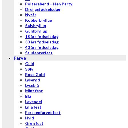
Polterabend – Hen Party
Drengefødselsdag
Nytår
Kobberbryllup
Sølvbryllup
Guldbryllup
18 års fødselsdag
30 års fødselsdag
40 års fødselsdag
Studenterfest
Farve
Guld
Sølv
Rose Gold
Lyserød
Lyseblå
Mint fest
Blå
Lavendel
Lilla fest
Ferskenfarvet fest
Hvid
Grøn fest