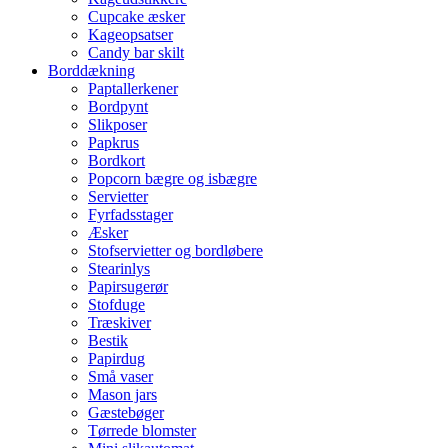
Cupcake æsker
Kageopsatser
Candy bar skilt
Borddækning
Paptallerkener
Bordpynt
Slikposer
Papkrus
Bordkort
Popcorn bægre og isbægre
Servietter
Fyrfadsstager
Æsker
Stofservietter og bordløbere
Stearinlys
Papirsugerør
Stofduge
Træskiver
Bestik
Papirdug
Små vaser
Mason jars
Gæstebøger
Tørrede blomster