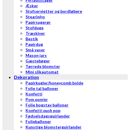
Fyrfadsstager
Æsker
Stofservietter og bordløbere
Stearinlys
Papirsugerør
Stofduge
Træskiver
Bestik
Papirdug
Små vaser
Mason jars
Gæstebøger
Tørrede blomster
Mini slikautomat
Dekoration
Papirkugler/honeycomb bolde
Folie tal balloner
Konfetti
Pom pom’er
Folie bogstav balloner
Konfetti push pop
Fødselsdagsguirlander
Folieballoner
Kunstige blomsterguirlander