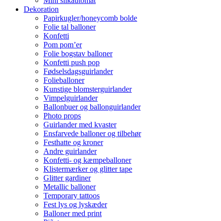
Mini slikautomat
Dekoration
Papirkugler/honeycomb bolde
Folie tal balloner
Konfetti
Pom pom’er
Folie bogstav balloner
Konfetti push pop
Fødselsdagsguirlander
Folieballoner
Kunstige blomsterguirlander
Vimpelguirlander
Ballonbuer og ballonguirlander
Photo props
Guirlander med kvaster
Ensfarvede balloner og tilbehør
Festhatte og kroner
Andre guirlander
Konfetti- og kæmpeballoner
Klistermærker og glitter tape
Glitter gardiner
Metallic balloner
Temporary tattoos
Fest lys og lyskæder
Balloner med print