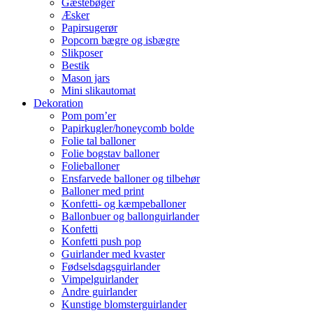
Gæstebøger
Æsker
Papirsugerør
Popcorn bægre og isbægre
Slikposer
Bestik
Mason jars
Mini slikautomat
Dekoration
Pom pom’er
Papirkugler/honeycomb bolde
Folie tal balloner
Folie bogstav balloner
Folieballoner
Ensfarvede balloner og tilbehør
Balloner med print
Konfetti- og kæmpeballoner
Ballonbuer og ballonguirlander
Konfetti
Konfetti push pop
Guirlander med kvaster
Fødselsdagsguirlander
Vimpelguirlander
Andre guirlander
Kunstige blomsterguirlander