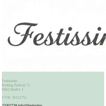
Festissimo
Ketting Parkvej 72
8462 Harlev J.
CVR: 36112751
23302738
info@festissimo