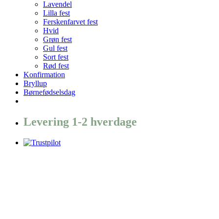
Lavendel
Lilla fest
Ferskenfarvet fest
Hvid
Grøn fest
Gul fest
Sort fest
Rød fest
Konfirmation
Bryllup
Børnefødselsdag
Levering 1-2 hverdage