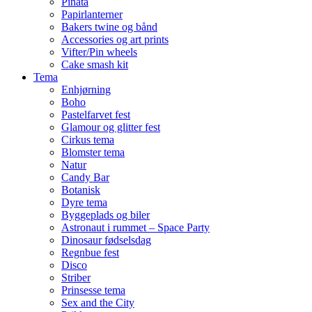
Piñata
Papirlanterner
Bakers twine og bånd
Accessories og art prints
Vifter/Pin wheels
Cake smash kit
Tema
Enhjørning
Boho
Pastelfarvet fest
Glamour og glitter fest
Cirkus tema
Blomster tema
Natur
Candy Bar
Botanisk
Dyre tema
Byggeplads og biler
Astronaut i rummet – Space Party
Dinosaur fødselsdag
Regnbue fest
Disco
Striber
Prinsesse tema
Sex and the City