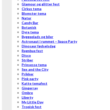
Glamour og glitter fest
Cirkus tema
Blomster tema
Natur
Candy Bar
Botanisk
Dyre tema
Byggeplads og biler
Astronaut i rummet – Space Party
Dinosaur fødselsdag
Regnbue fest
Disco
Striber
Prinsesse tema
Sex and the City
Prikker
Pink party
Katte temafest
Gingerray
Ombre
Liberty
My Little Day
Tropisk fest