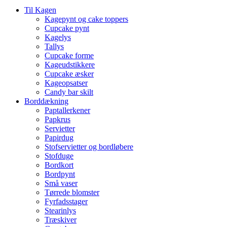
Til Kagen
Kagepynt og cake toppers
Cupcake pynt
Kagelys
Tallys
Cupcake forme
Kageudstikkere
Cupcake æsker
Kageopsatser
Candy bar skilt
Borddækning
Paptallerkener
Papkrus
Servietter
Papirdug
Stofservietter og bordløbere
Stofduge
Bordkort
Bordpynt
Små vaser
Tørrede blomster
Fyrfadsstager
Stearinlys
Træskiver