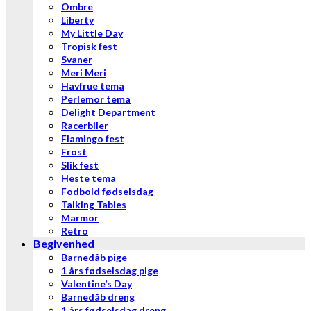
Ombre
Liberty
My Little Day
Tropisk fest
Svaner
Meri Meri
Havfrue tema
Perlemor tema
Delight Department
Racerbiler
Flamingo fest
Frost
Slik fest
Heste tema
Fodbold fødselsdag
Talking Tables
Marmor
Retro
Begivenhed
Barnedåb pige
1 års fødselsdag pige
Valentine’s Day
Barnedåb dreng
1 års fødselsdag dreng