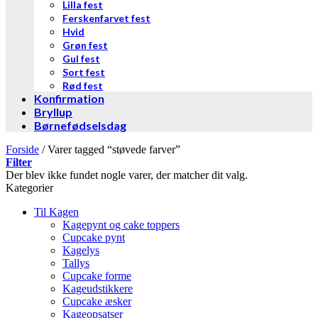
Lilla fest
Ferskenfarvet fest
Hvid
Grøn fest
Gul fest
Sort fest
Rød fest
Konfirmation
Bryllup
Børnefødselsdag
Forside
/
Varer tagged “støvede farver”
Filter
Der blev ikke fundet nogle varer, der matcher dit valg.
Kategorier
Til Kagen
Kagepynt og cake toppers
Cupcake pynt
Kagelys
Tallys
Cupcake forme
Kageudstikkere
Cupcake æsker
Kageopsatser