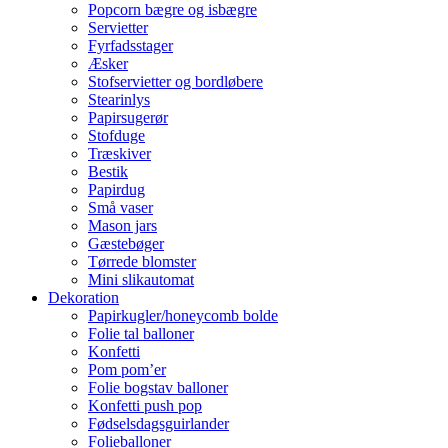
Popcorn bægre og isbægre
Servietter
Fyrfadsstager
Æsker
Stofservietter og bordløbere
Stearinlys
Papirsugerør
Stofduge
Træskiver
Bestik
Papirdug
Små vaser
Mason jars
Gæstebøger
Tørrede blomster
Mini slikautomat
Dekoration
Papirkugler/honeycomb bolde
Folie tal balloner
Konfetti
Pom pom’er
Folie bogstav balloner
Konfetti push pop
Fødselsdagsguirlander
Folieballoner