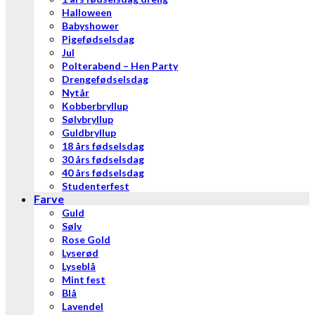
Halloween
Babyshower
Pigefødselsdag
Jul
Polterabend – Hen Party
Drengefødselsdag
Nytår
Kobberbryllup
Sølvbryllup
Guldbryllup
18 års fødselsdag
30 års fødselsdag
40 års fødselsdag
Studenterfest
Farve
Guld
Sølv
Rose Gold
Lyserød
Lyseblå
Mint fest
Blå
Lavendel