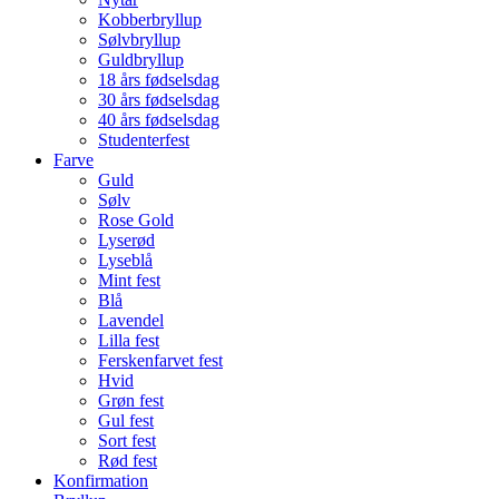
Kobberbryllup
Sølvbryllup
Guldbryllup
18 års fødselsdag
30 års fødselsdag
40 års fødselsdag
Studenterfest
Farve
Guld
Sølv
Rose Gold
Lyserød
Lyseblå
Mint fest
Blå
Lavendel
Lilla fest
Ferskenfarvet fest
Hvid
Grøn fest
Gul fest
Sort fest
Rød fest
Konfirmation