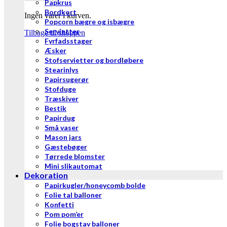
Papkrus
Bordkort
Ingen varer i kurven.
Popcorn bægre og isbægre
Servietter
Tilbage til shoppen
Fyrfadsstager
Æsker
Stofservietter og bordløbere
Stearinlys
Papirsugerør
Stofduge
Træskiver
Bestik
Papirdug
Små vaser
Mason jars
Gæstebøger
Tørrede blomster
Mini slikautomat
Dekoration
Papirkugler/honeycomb bolde
Folie tal balloner
Konfetti
Pom pom’er
Folie bogstav balloner