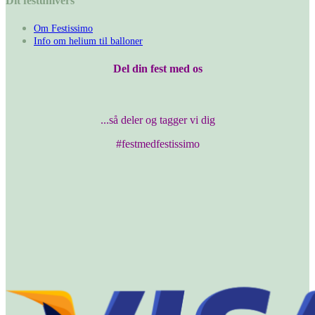
Dit festunivers
Om Festissimo
Info om helium til balloner
Del din fest med os
...så deler og tagger vi dig
#festmedfestissimo