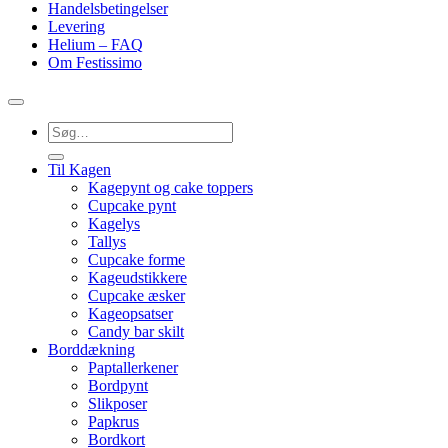
Handelsbetingelser
Levering
Helium – FAQ
Om Festissimo
Søg
efter:
Til Kagen
Kagepynt og cake toppers
Cupcake pynt
Kagelys
Tallys
Cupcake forme
Kageudstikkere
Cupcake æsker
Kageopsatser
Candy bar skilt
Borddækning
Paptallerkener
Bordpynt
Slikposer
Papkrus
Bordkort