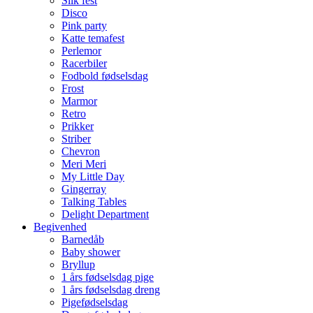
Slik fest
Disco
Pink party
Katte temafest
Perlemor
Racerbiler
Fodbold fødselsdag
Frost
Marmor
Retro
Prikker
Striber
Chevron
Meri Meri
My Little Day
Gingerray
Talking Tables
Delight Department
Begivenhed
Barnedåb
Baby shower
Bryllup
1 års fødselsdag pige
1 års fødselsdag dreng
Pigefødselsdag