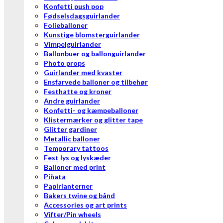
Konfetti push pop
Fødselsdagsguirlander
Folieballoner
Kunstige blomsterguirlander
Vimpelguirlander
Ballonbuer og ballonguirlander
Photo props
Guirlander med kvaster
Ensfarvede balloner og tilbehør
Festhatte og kroner
Andre guirlander
Konfetti- og kæmpeballoner
Klistermærker og glitter tape
Glitter gardiner
Metallic balloner
Temporary tattoos
Fest lys og lyskæder
Balloner med print
Piñata
Papirlanterner
Bakers twine og bånd
Accessories og art prints
Vifter/Pin wheels