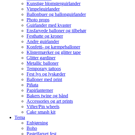
Kunstige blomsterguirlander
Vimpelguirlander
Ballonbuer og ballonguirlander
Photo props
Guirlander med kvaster
Ensfarvede balloner og tilbehør
Festhatte og kroner
Andre guirlander
Konfetti- og kæmpeballoner
Klistermærker og glitter tape
Glitter gardiner
Metallic balloner
Temporary tattoos
Fest lys og lyskæder
Balloner med print
Piñata
Papirlanterner
Bakers twine og bånd
Accessories og art prints
Vifter/Pin wheels
Cake smash kit
Tema
Enhjørning
Boho
Pastelfarvet fest