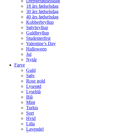
Drengefødselsdag
18 års fødselsdag
30 års fødselsdag
40 års fødselsdag
Kobberbryllup
Sølvbryllup
Guldbryllup
Studenterfest
Valentine’s Day
Halloween
Jul
Nytår
Farve
Guld
Sølv
Rose gold
Lyserød
Lyseblå
Blå
Mint
Turkis
Sort
Hvid
Lilla
Lavendel