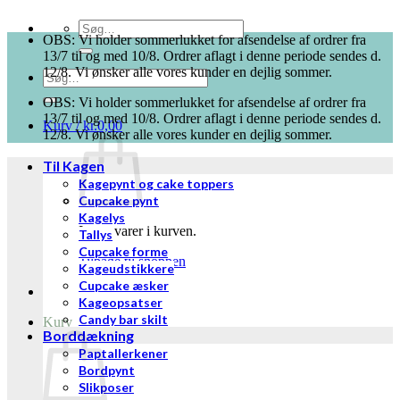
Søg
OBS: Vi holder sommerlukket for afsendelse af ordrer fra
efter:
13/7 til og med 10/8. Ordrer aflagt i denne periode sendes d.
12/8. Vi ønsker alle vores kunder en dejlig sommer.
Søg
efter:
OBS: Vi holder sommerlukket for afsendelse af ordrer fra
13/7 til og med 10/8. Ordrer aflagt i denne periode sendes d.
Kurv /
kr.
0,00
12/8. Vi ønsker alle vores kunder en dejlig sommer.
Til Kagen
Kagepynt og cake toppers
Cupcake pynt
Kagelys
Ingen varer i kurven.
Tallys
Cupcake forme
Tilbage til shoppen
Kageudstikkere
Cupcake æsker
Kageopsatser
Candy bar skilt
Kurv
Borddækning
Paptallerkener
Bordpynt
Slikposer