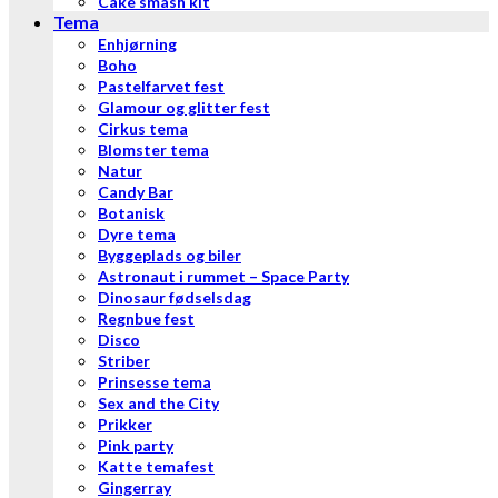
Cake smash kit
Tema
Enhjørning
Boho
Pastelfarvet fest
Glamour og glitter fest
Cirkus tema
Blomster tema
Natur
Candy Bar
Botanisk
Dyre tema
Byggeplads og biler
Astronaut i rummet – Space Party
Dinosaur fødselsdag
Regnbue fest
Disco
Striber
Prinsesse tema
Sex and the City
Prikker
Pink party
Katte temafest
Gingerray