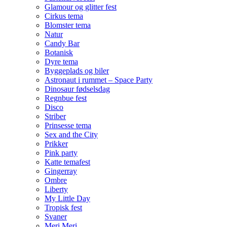
Glamour og glitter fest
Cirkus tema
Blomster tema
Natur
Candy Bar
Botanisk
Dyre tema
Byggeplads og biler
Astronaut i rummet – Space Party
Dinosaur fødselsdag
Regnbue fest
Disco
Striber
Prinsesse tema
Sex and the City
Prikker
Pink party
Katte temafest
Gingerray
Ombre
Liberty
My Little Day
Tropisk fest
Svaner
Meri Meri