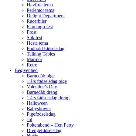
Havfrue tema
Perlemor tema
Delight Department
Racerbiler
Flamingo fest
Frost
Slik fest
Heste tema
Fodbold fødselsdag
Talking Tables
Marmor
Retro
Begivenhed
Barnedåb pige
1 års fødselsdag pige
Valentine’s Day
Barnedåb dreng
1 års fødselsdag dreng
Halloween
Babyshower
Pigefødselsdag
Jul
Polterabend – Hen Party
Drengefødselsdag
Nytår