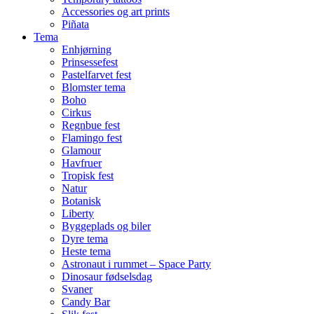
Accessories og art prints
Piñata
Tema
Enhjørning
Prinsessefest
Pastelfarvet fest
Blomster tema
Boho
Cirkus
Regnbue fest
Flamingo fest
Glamour
Havfruer
Tropisk fest
Natur
Botanisk
Liberty
Byggeplads og biler
Dyre tema
Heste tema
Astronaut i rummet – Space Party
Dinosaur fødselsdag
Svaner
Candy Bar