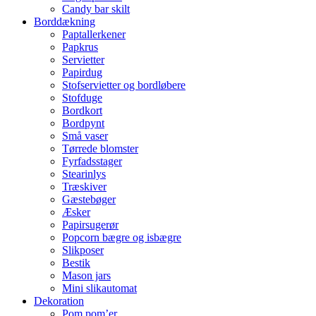
Candy bar skilt
Borddækning
Paptallerkener
Papkrus
Servietter
Papirdug
Stofservietter og bordløbere
Stofduge
Bordkort
Bordpynt
Små vaser
Tørrede blomster
Fyrfadsstager
Stearinlys
Træskiver
Gæstebøger
Æsker
Papirsugerør
Popcorn bægre og isbægre
Slikposer
Bestik
Mason jars
Mini slikautomat
Dekoration
Pom pom’er