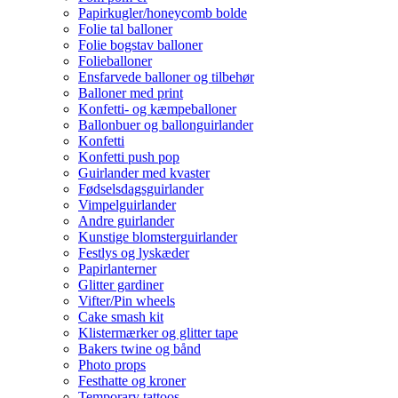
Papirkugler/honeycomb bolde
Folie tal balloner
Folie bogstav balloner
Folieballoner
Ensfarvede balloner og tilbehør
Balloner med print
Konfetti- og kæmpeballoner
Ballonbuer og ballonguirlander
Konfetti
Konfetti push pop
Guirlander med kvaster
Fødselsdagsguirlander
Vimpelguirlander
Andre guirlander
Kunstige blomsterguirlander
Festlys og lyskæder
Papirlanterner
Glitter gardiner
Vifter/Pin wheels
Cake smash kit
Klistermærker og glitter tape
Bakers twine og bånd
Photo props
Festhatte og kroner
Temporary tattoos