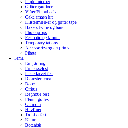
Papirlanterner
Glitter gardiner
Vifter/Pin wheels
Cake smash kit
Klistermærker og glitter tape
Bakers twine og bånd
Photo props
Festhatte og kroner
Temporary tattoos
Accessories og art prints
Piñata
Tema
Enhjørning
Prinsessefest
Pastelfarvet fest
Blomster tema
Boho
Cirkus
Regnbue fest
Flamingo fest
Glamour
Havfruer
Tropisk fest
Natur
Botanisk