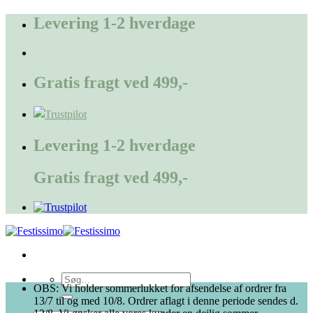
Fortsæt
Levering 1-2 hverdage
til
indhold
Gratis fragt ved 499,-
Levering 1-2 hverdage
Gratis fragt ved 499,-
Søg
OBS: Vi holder sommerlukket for afsendelse af ordrer fra
efter:
13/7 til og med 10/8. Ordrer aflagt i denne periode sendes d.