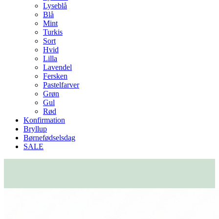
Lyseblå
Blå
Mint
Turkis
Sort
Hvid
Lilla
Lavendel
Fersken
Pastelfarver
Grøn
Gul
Rød
Konfirmation
Bryllup
Børnefødselsdag
SALE