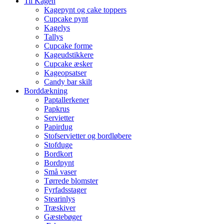
Til Kagen
Kagepynt og cake toppers
Cupcake pynt
Kagelys
Tallys
Cupcake forme
Kageudstikkere
Cupcake æsker
Kageopsatser
Candy bar skilt
Borddækning
Paptallerkener
Papkrus
Servietter
Papirdug
Stofservietter og bordløbere
Stofduge
Bordkort
Bordpynt
Små vaser
Tørrede blomster
Fyrfadsstager
Stearinlys
Træskiver
Gæstebøger