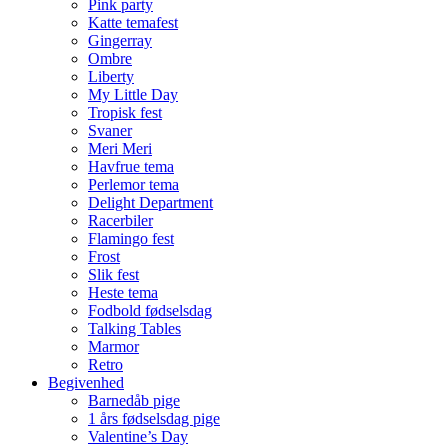
Pink party
Katte temafest
Gingerray
Ombre
Liberty
My Little Day
Tropisk fest
Svaner
Meri Meri
Havfrue tema
Perlemor tema
Delight Department
Racerbiler
Flamingo fest
Frost
Slik fest
Heste tema
Fodbold fødselsdag
Talking Tables
Marmor
Retro
Begivenhed
Barnedåb pige
1 års fødselsdag pige
Valentine’s Day