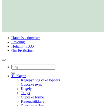
Handelsbetingelser
Levering
Helium – FAQ
Om Festissimo
Søg
efter:
Til Kagen
Kagepynt og cake toppers
Cupcake pynt
Kagelys
Tallys
Cupcake forme
Kageudstikkere
Cupcake æsker