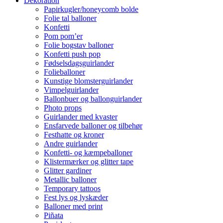
Dekoration
Papirkugler/honeycomb bolde
Folie tal balloner
Konfetti
Pom pom’er
Folie bogstav balloner
Konfetti push pop
Fødselsdagsguirlander
Folieballoner
Kunstige blomsterguirlander
Vimpelguirlander
Ballonbuer og ballonguirlander
Photo props
Guirlander med kvaster
Ensfarvede balloner og tilbehør
Festhatte og kroner
Andre guirlander
Konfetti- og kæmpeballoner
Klistermærker og glitter tape
Glitter gardiner
Metallic balloner
Temporary tattoos
Fest lys og lyskæder
Balloner med print
Piñata