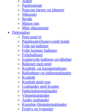
Æsker
Papirsugerør
Popcorn bægre og isbægre
Slikposer
Bestik
Mason jars
Mini slikautomat
Dekoration
Pom pom’er
Papirkugler/honeycomb bolde
Folie tal balloner
Folie bogstav balloner
Folieballoner
Ensfarvede balloner og tilbehør
Balloner med print
Konfetti- og kæmpeballoner
Ballonbuer og ballonguirlander
Konfetti
Konfetti push pop
Guirlander med kvaster
Fødselsdagsguirlander
Vimpelguirlander
Andre guirlander
Kunstige blomsterguirlander
Festlys og lyskæder