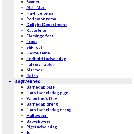
Svaner
Meri Meri
Havfrue tema
Perlemor tema
Delight Department
Racerbiler
Flamingo fest
Frost
Slik fest
Heste tema
Fodbold fødselsdag
Talking Tables
Marmor
Retro
Begivenhed
Barnedåb pige
1 års fødselsdag pige
Valentine’s Day
Barnedåb dreng
1 års fødselsdag dreng
Halloween
Babyshower
Pigefødselsdag
Jul