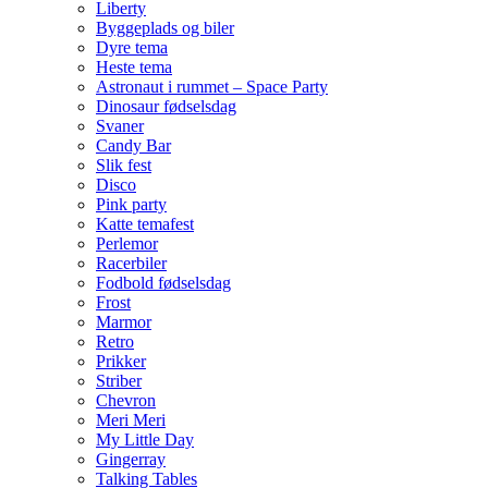
Liberty
Byggeplads og biler
Dyre tema
Heste tema
Astronaut i rummet – Space Party
Dinosaur fødselsdag
Svaner
Candy Bar
Slik fest
Disco
Pink party
Katte temafest
Perlemor
Racerbiler
Fodbold fødselsdag
Frost
Marmor
Retro
Prikker
Striber
Chevron
Meri Meri
My Little Day
Gingerray
Talking Tables