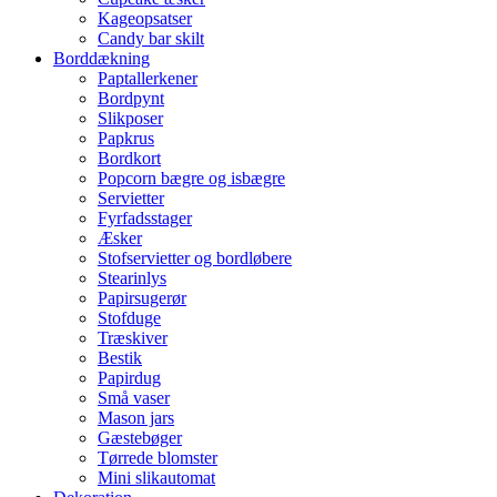
Kageopsatser
Candy bar skilt
Borddækning
Paptallerkener
Bordpynt
Slikposer
Papkrus
Bordkort
Popcorn bægre og isbægre
Servietter
Fyrfadsstager
Æsker
Stofservietter og bordløbere
Stearinlys
Papirsugerør
Stofduge
Træskiver
Bestik
Papirdug
Små vaser
Mason jars
Gæstebøger
Tørrede blomster
Mini slikautomat