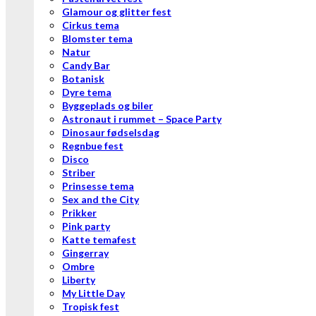
Glamour og glitter fest
Cirkus tema
Blomster tema
Natur
Candy Bar
Botanisk
Dyre tema
Byggeplads og biler
Astronaut i rummet – Space Party
Dinosaur fødselsdag
Regnbue fest
Disco
Striber
Prinsesse tema
Sex and the City
Prikker
Pink party
Katte temafest
Gingerray
Ombre
Liberty
My Little Day
Tropisk fest