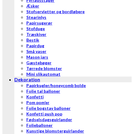
Fyrfadsstager
Æsker
Stofservietter og bordløbere
Stearinlys
Papirsugerør
Stofduge
Træskiver
Bestik
Papirdug
Små vaser
Mason jars
Gæstebøger
Tørrede blomster
Mini slikautomat
Dekoration
Papirkugler/honeycomb bolde
Folie tal balloner
Konfetti
Pom pom’er
Folie bogstav balloner
Konfetti push pop
Fødselsdagsguirlander
Folieballoner
Kunstige blomsterguirlander