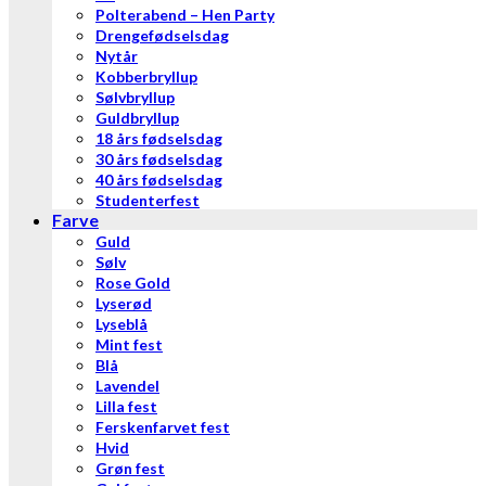
Polterabend – Hen Party
Drengefødselsdag
Nytår
Kobberbryllup
Sølvbryllup
Guldbryllup
18 års fødselsdag
30 års fødselsdag
40 års fødselsdag
Studenterfest
Farve
Guld
Sølv
Rose Gold
Lyserød
Lyseblå
Mint fest
Blå
Lavendel
Lilla fest
Ferskenfarvet fest
Hvid
Grøn fest