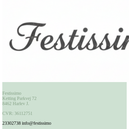
Festissimo
Ketting Parkvej 72
8462 Harlev J.
CVR: 36112751
23302738
info@festissimo