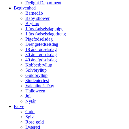
Delight Department
Begivenhed
Barnedåb
Baby shower
Bryllup
1 års fødselsdag pige
1 års fødselsdag dreng
Pigefødselsdag
Drengefødselsdag
18 års fødselsdag
30 års fødselsdag
40 års fødselsdag
Kobberbryllup
Sølvbryllup
Guldbryllup
Studenterfest
Valentine’s Day
Halloween
Jul
Nytår
Farve
Guld
Sølv
Rose gold
Lyserød