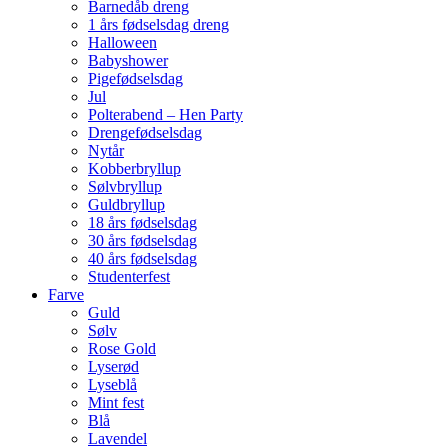
Barnedåb dreng
1 års fødselsdag dreng
Halloween
Babyshower
Pigefødselsdag
Jul
Polterabend – Hen Party
Drengefødselsdag
Nytår
Kobberbryllup
Sølvbryllup
Guldbryllup
18 års fødselsdag
30 års fødselsdag
40 års fødselsdag
Studenterfest
Farve
Guld
Sølv
Rose Gold
Lyserød
Lyseblå
Mint fest
Blå
Lavendel