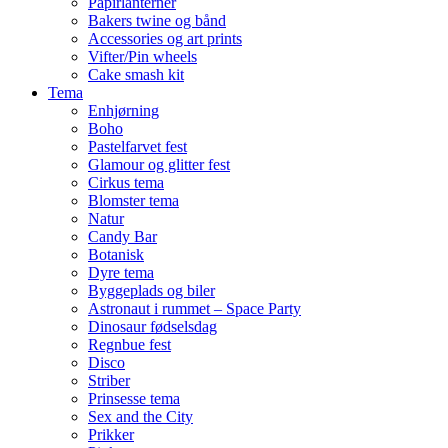
Papirlanterner
Bakers twine og bånd
Accessories og art prints
Vifter/Pin wheels
Cake smash kit
Tema
Enhjørning
Boho
Pastelfarvet fest
Glamour og glitter fest
Cirkus tema
Blomster tema
Natur
Candy Bar
Botanisk
Dyre tema
Byggeplads og biler
Astronaut i rummet – Space Party
Dinosaur fødselsdag
Regnbue fest
Disco
Striber
Prinsesse tema
Sex and the City
Prikker