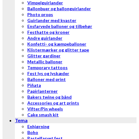
Vimpelguirlander
Ballonbuer og ballonguirlander
Photo props
Guirlander med kvaster
Ensfarvede balloner og tilbehør
Festhatte og kroner
Andre guirlander
Konfetti- og kæmpeballoner
Klistermærker og glitter tape
Glitter gardiner
Metallic balloner
Temporary tattoos
Fest lys og lyskæder
Balloner med print
Piñata
Papirlanterner
Bakers twine og bånd
Accessories og art prints
Vifter/Pin wheels
Cake smash kit
Tema
Enhjørning
Boho
Pastelfarvet fest