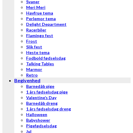
Svaner
Meri Meri
Havfrue tema
Perlemor tema
Delight Department
Racerbiler
Flamingo fest
Frost
Slik fest
Heste tema
Fodbold fødselsdag
Talking Tables
Marmor
Retro
Begivenhed
Barnedåb pige
1 års fødselsdag pige
Valentine’s Day
Barnedåb dreng
1 års fødselsdag dreng
Halloween
Babyshower
Pigefødselsdag
Jul