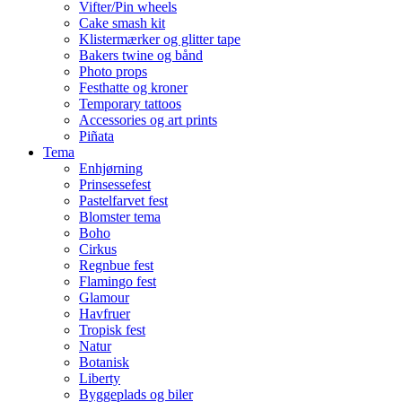
Vifter/Pin wheels
Cake smash kit
Klistermærker og glitter tape
Bakers twine og bånd
Photo props
Festhatte og kroner
Temporary tattoos
Accessories og art prints
Piñata
Tema
Enhjørning
Prinsessefest
Pastelfarvet fest
Blomster tema
Boho
Cirkus
Regnbue fest
Flamingo fest
Glamour
Havfruer
Tropisk fest
Natur
Botanisk
Liberty
Byggeplads og biler