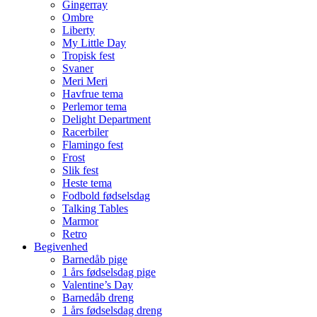
Gingerray
Ombre
Liberty
My Little Day
Tropisk fest
Svaner
Meri Meri
Havfrue tema
Perlemor tema
Delight Department
Racerbiler
Flamingo fest
Frost
Slik fest
Heste tema
Fodbold fødselsdag
Talking Tables
Marmor
Retro
Begivenhed
Barnedåb pige
1 års fødselsdag pige
Valentine’s Day
Barnedåb dreng
1 års fødselsdag dreng