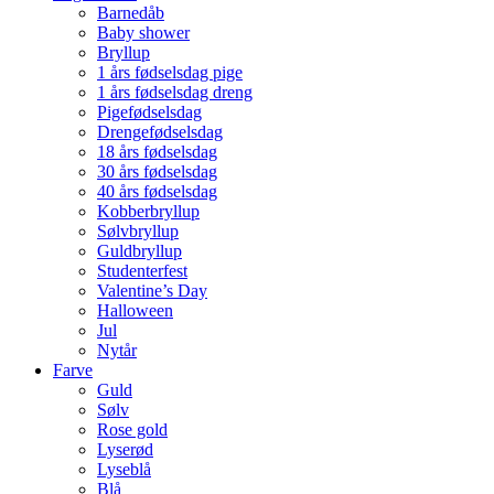
Barnedåb
Baby shower
Bryllup
1 års fødselsdag pige
1 års fødselsdag dreng
Pigefødselsdag
Drengefødselsdag
18 års fødselsdag
30 års fødselsdag
40 års fødselsdag
Kobberbryllup
Sølvbryllup
Guldbryllup
Studenterfest
Valentine’s Day
Halloween
Jul
Nytår
Farve
Guld
Sølv
Rose gold
Lyserød
Lyseblå
Blå