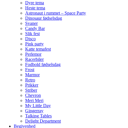
Dyre tema
Heste tema
Astronaut i rummet – Space Party
Dinosaur fødselsdag
Svaner
Candy Bar
Slik fest
Disco
Pink party
Katte temafest
Perlemor
Racerbiler
Fodbold fødselsdag
Frost
Marmor
Retro
Prikker
Striber
Chevron
Meri Meri
My Little Day
Gingerray
Talking Tables
Delight Department
Begivenhed