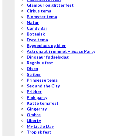
Glamour og glitter fest
Cirkus tema
Blomster tema
Natur
Candy Bar
Botanisk
Dyre tema
Byggeplads og biler
Astronaut i rummet – Space Party
Dinosaur fødselsdag
Regnbue fest
Disco
Striber
Prinsesse tema
Sex and the City
Prikker
Pink party
Katte temafest
Gingerray
Ombre
Liberty
My Little Day
Tropisk fest