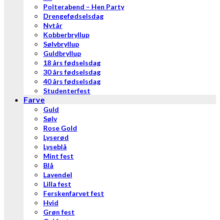
Polterabend – Hen Party
Drengefødselsdag
Nytår
Kobberbryllup
Sølvbryllup
Guldbryllup
18 års fødselsdag
30 års fødselsdag
40 års fødselsdag
Studenterfest
Farve
Guld
Sølv
Rose Gold
Lyserød
Lyseblå
Mint fest
Blå
Lavendel
Lilla fest
Ferskenfarvet fest
Hvid
Grøn fest