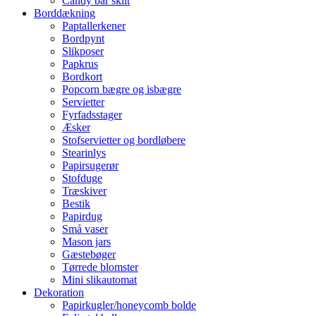
Candy bar skilt
Borddækning
Paptallerkener
Bordpynt
Slikposer
Papkrus
Bordkort
Popcorn bægre og isbægre
Servietter
Fyrfadsstager
Æsker
Stofservietter og bordløbere
Stearinlys
Papirsugerør
Stofduge
Træskiver
Bestik
Papirdug
Små vaser
Mason jars
Gæstebøger
Tørrede blomster
Mini slikautomat
Dekoration
Papirkugler/honeycomb bolde