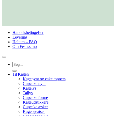
Handelsbetingelser
Levering
Helium – FAQ
Om Festissimo
Søg
efter:
Til Kagen
Kagepynt og cake toppers
Cupcake pynt
Kagelys
Tallys
Cupcake forme
Kageudstikkere
Cupcake æsker
Kageopsatser