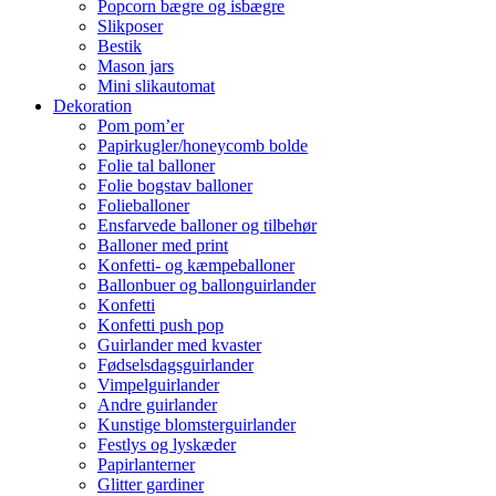
Popcorn bægre og isbægre
Slikposer
Bestik
Mason jars
Mini slikautomat
Dekoration
Pom pom’er
Papirkugler/honeycomb bolde
Folie tal balloner
Folie bogstav balloner
Folieballoner
Ensfarvede balloner og tilbehør
Balloner med print
Konfetti- og kæmpeballoner
Ballonbuer og ballonguirlander
Konfetti
Konfetti push pop
Guirlander med kvaster
Fødselsdagsguirlander
Vimpelguirlander
Andre guirlander
Kunstige blomsterguirlander
Festlys og lyskæder
Papirlanterner
Glitter gardiner