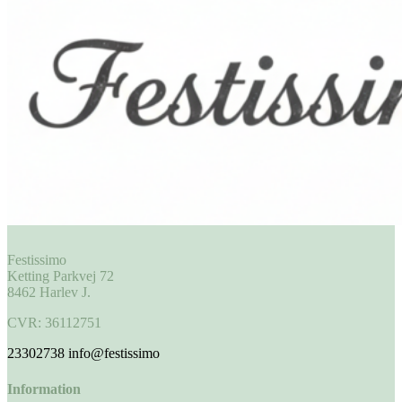
Festissimo
Ketting Parkvej 72
8462 Harlev J.
CVR: 36112751
23302738
info@festissimo
Information