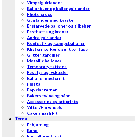
Vimpelguirlander
Ballonbuer og ballonguirlander
Photo props
Guirlander med kvaster
Ensfarvede balloner og tilbehør
Festhatte og kroner
Andre guirlander
Konfetti- og kæmpeballoner
Klistermærker og glitter tape
Glitter gardiner
Metallic balloner
Temporary tattoos
Fest lys og lyskæder
Balloner med print
Piñata
Papirlanterner
Bakers twine og bånd
Accessories og art prints
Vifter/Pin wheels
Cake smash kit
Tema
Enhjørning
Boho
Pastelfarvet fest