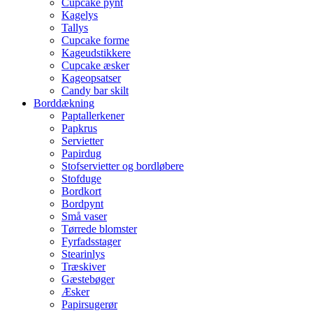
Cupcake pynt
Kagelys
Tallys
Cupcake forme
Kageudstikkere
Cupcake æsker
Kageopsatser
Candy bar skilt
Borddækning
Paptallerkener
Papkrus
Servietter
Papirdug
Stofservietter og bordløbere
Stofduge
Bordkort
Bordpynt
Små vaser
Tørrede blomster
Fyrfadsstager
Stearinlys
Træskiver
Gæstebøger
Æsker
Papirsugerør