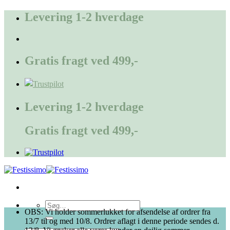
Fortsæt
Levering 1-2 hverdage
til
indhold
Gratis fragt ved 499,-
Levering 1-2 hverdage
Gratis fragt ved 499,-
Søg
OBS: Vi holder sommerlukket for afsendelse af ordrer fra
efter:
13/7 til og med 10/8. Ordrer aflagt i denne periode sendes d.