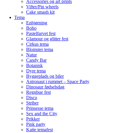
Accessories og art prints
Vifter/Pin wheels
Cake smash kit
Tema
Enhjørning
Boho
Pastelfarvet fest
Glamour og glitter fest
Cirkus tema
Blomster tema
Natur
Candy Bar
Botanisk
Dyre tema
Byggeplads og biler
Astronaut i rummet – Space Party
Dinosaur fødselsdag
Regnbue fest
Disco
Striber
Prinsesse tema
Sex and the City
Prikker
Pink party
Katte temafest