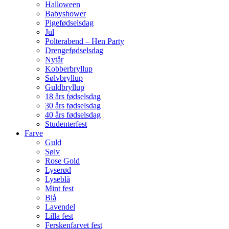
Halloween
Babyshower
Pigefødselsdag
Jul
Polterabend – Hen Party
Drengefødselsdag
Nytår
Kobberbryllup
Sølvbryllup
Guldbryllup
18 års fødselsdag
30 års fødselsdag
40 års fødselsdag
Studenterfest
Farve
Guld
Sølv
Rose Gold
Lyserød
Lyseblå
Mint fest
Blå
Lavendel
Lilla fest
Ferskenfarvet fest