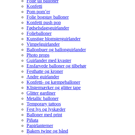
Folie tal balloner
Konfetti
Pom pom’er
Folie bogstav balloner
Konfetti push pop
Fødselsdagsguirlander
Folieballoner
Kunstige blomsterguirlander
Vimpelguirlander
Ballonbuer og ballonguirlander
Photo props
Guirlander med kvaster
Ensfarvede balloner og tilbehør
Festhatte og kroner
Andre guirlander
Konfetti- og kæmpeballoner
Klistermærker og glitter tape
Glitter gardiner
Metallic balloner
Temporary tattoos
Fest lys og lyskæder
Balloner med print
Piñata
Papirlanterner
Bakers twine og bånd