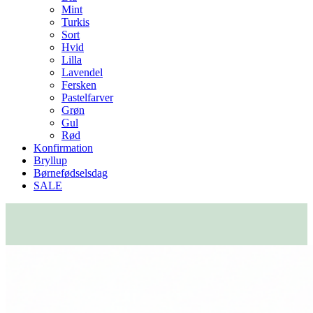
Mint
Turkis
Sort
Hvid
Lilla
Lavendel
Fersken
Pastelfarver
Grøn
Gul
Rød
Konfirmation
Bryllup
Børnefødselsdag
SALE