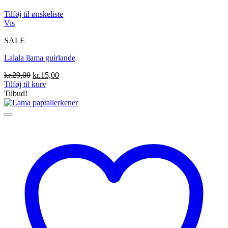
Tilføj til ønskeliste
Vis
SALE
Lalala llama guirlande
Den
Den
kr.
29,00
kr.
15,00
oprindelige
aktuelle
Tilføj til kurv
pris
pris
Tilbud!
var:
er:
kr.29,00.
kr.15,00.