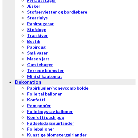
Fyrfadsstager
Æsker
Stofservietter og bordløbere
Stearinlys
Papirsugerør
Stofduge
Træskiver
Bestik
Papirdug
Små vaser
Mason jars
Gæstebøger
Tørrede blomster
Mini slikautomat
Dekoration
Papirkugler/honeycomb bolde
Folie tal balloner
Konfetti
Pom pom’er
Folie bogstav balloner
Konfetti push pop
Fødselsdagsguirlander
Folieballoner
Kunstige blomsterguirlander