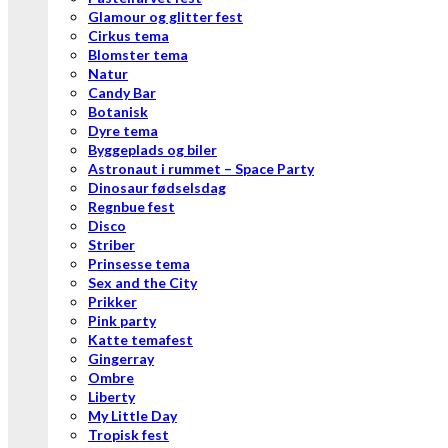
Glamour og glitter fest
Cirkus tema
Blomster tema
Natur
Candy Bar
Botanisk
Dyre tema
Byggeplads og biler
Astronaut i rummet – Space Party
Dinosaur fødselsdag
Regnbue fest
Disco
Striber
Prinsesse tema
Sex and the City
Prikker
Pink party
Katte temafest
Gingerray
Ombre
Liberty
My Little Day
Tropisk fest