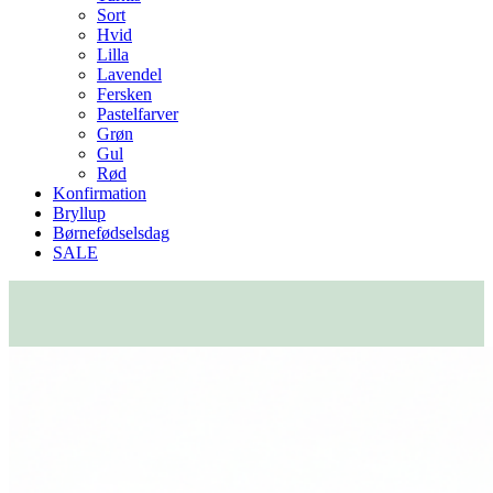
Sort
Hvid
Lilla
Lavendel
Fersken
Pastelfarver
Grøn
Gul
Rød
Konfirmation
Bryllup
Børnefødselsdag
SALE