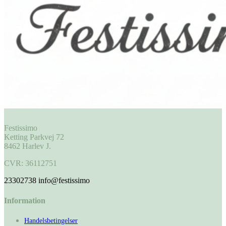
Festissimo
Ketting Parkvej 72
8462 Harlev J.
CVR: 36112751
23302738
info@festissimo
Information
Handelsbetingelser