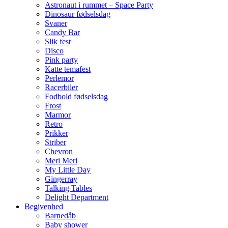
Astronaut i rummet – Space Party
Dinosaur fødselsdag
Svaner
Candy Bar
Slik fest
Disco
Pink party
Katte temafest
Perlemor
Racerbiler
Fodbold fødselsdag
Frost
Marmor
Retro
Prikker
Striber
Chevron
Meri Meri
My Little Day
Gingerray
Talking Tables
Delight Department
Begivenhed
Barnedåb
Baby shower