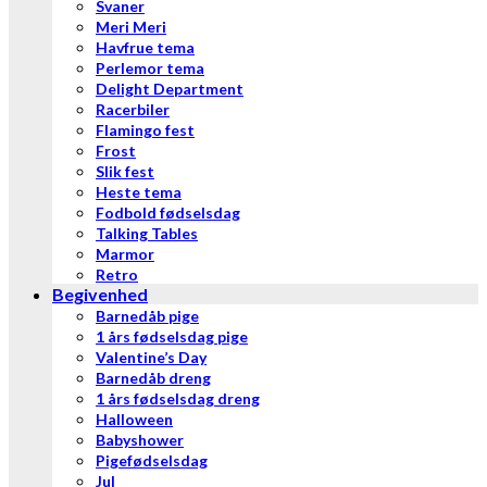
Svaner
Meri Meri
Havfrue tema
Perlemor tema
Delight Department
Racerbiler
Flamingo fest
Frost
Slik fest
Heste tema
Fodbold fødselsdag
Talking Tables
Marmor
Retro
Begivenhed
Barnedåb pige
1 års fødselsdag pige
Valentine’s Day
Barnedåb dreng
1 års fødselsdag dreng
Halloween
Babyshower
Pigefødselsdag
Jul