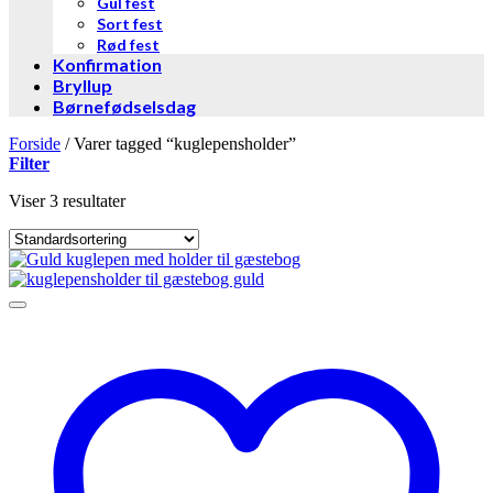
Gul fest
Sort fest
Rød fest
Konfirmation
Bryllup
Børnefødselsdag
Forside
/
Varer tagged “kuglepensholder”
Filter
Viser 3 resultater