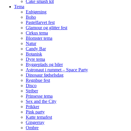
Cake smash kit
Tema
Enhjørning
Boho
Pastelfarvet fest
Glamour og glitter fest
Cirkus tema
Blomster tema
Natur
Candy Bar
Botanisk
Dyre tema
Byggeplads og biler
Astronaut i rummet – Space Party
Dinosaur fødselsdag
Regnbue fest
Disco
Striber
Prinsesse tema
Sex and the City
Prikker
Pink party
Katte temafest
Gingerray
Ombre