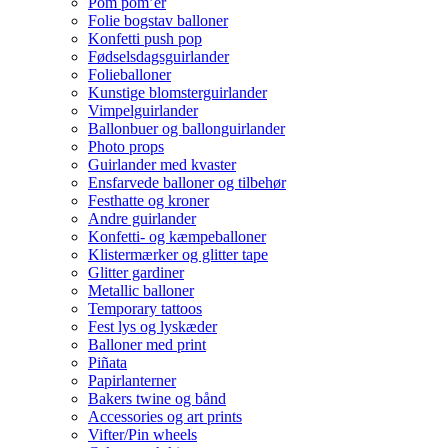
Pom pom’er
Folie bogstav balloner
Konfetti push pop
Fødselsdagsguirlander
Folieballoner
Kunstige blomsterguirlander
Vimpelguirlander
Ballonbuer og ballonguirlander
Photo props
Guirlander med kvaster
Ensfarvede balloner og tilbehør
Festhatte og kroner
Andre guirlander
Konfetti- og kæmpeballoner
Klistermærker og glitter tape
Glitter gardiner
Metallic balloner
Temporary tattoos
Fest lys og lyskæder
Balloner med print
Piñata
Papirlanterner
Bakers twine og bånd
Accessories og art prints
Vifter/Pin wheels