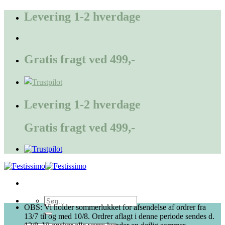
Fortsæt
Levering 1-2 hverdage
til
indhold
Gratis fragt ved 499,-
Levering 1-2 hverdage
Gratis fragt ved 499,-
Søg
OBS: Vi holder sommerlukket for afsendelse af ordrer fra
efter:
13/7 til og med 10/8. Ordrer aflagt i denne periode sendes d.