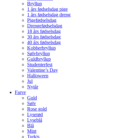
Bryllup
1 års fødselsdag pige
1 års fødselsdag dreng
Pigefødselsdag
Drengefødselsdag
18 års fødselsdag
30 års fødselsdag
40 års fødselsdag
Kobberbryllup
Sølvbryllup
Guldbryllup
Studenterfest
Valentine’s Day
Halloween
Jul
Nytår
Farve
Guld
Sølv
Rose gold
Lyserød
Lyseblå
Blå
Mint
Turkis