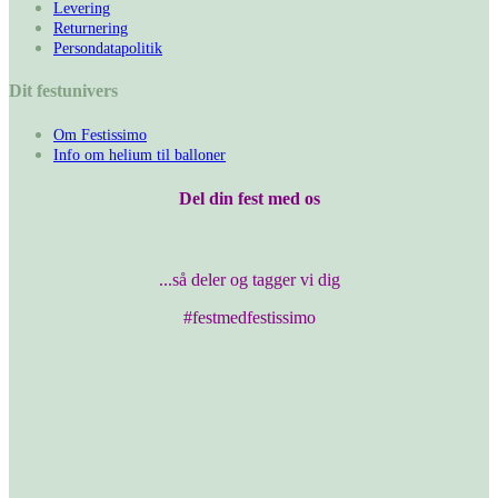
Levering
Returnering
Persondatapolitik
Dit festunivers
Om Festissimo
Info om helium til balloner
Del din fest med os
...så deler og tagger vi dig
#festmedfestissimo