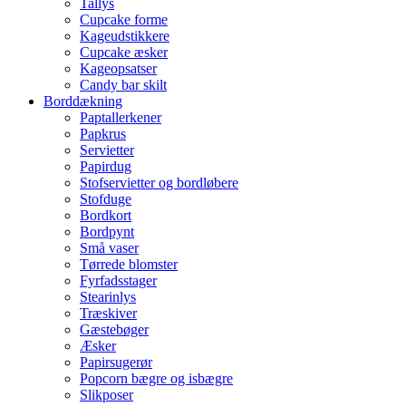
Tallys
Cupcake forme
Kageudstikkere
Cupcake æsker
Kageopsatser
Candy bar skilt
Borddækning
Paptallerkener
Papkrus
Servietter
Papirdug
Stofservietter og bordløbere
Stofduge
Bordkort
Bordpynt
Små vaser
Tørrede blomster
Fyrfadsstager
Stearinlys
Træskiver
Gæstebøger
Æsker
Papirsugerør
Popcorn bægre og isbægre
Slikposer