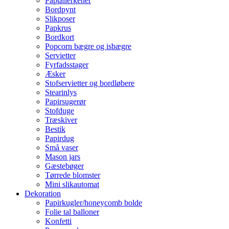
Paptallerkener
Bordpynt
Slikposer
Papkrus
Bordkort
Popcorn bægre og isbægre
Servietter
Fyrfadsstager
Æsker
Stofservietter og bordløbere
Stearinlys
Papirsugerør
Stofduge
Træskiver
Bestik
Papirdug
Små vaser
Mason jars
Gæstebøger
Tørrede blomster
Mini slikautomat
Dekoration
Papirkugler/honeycomb bolde
Folie tal balloner
Konfetti