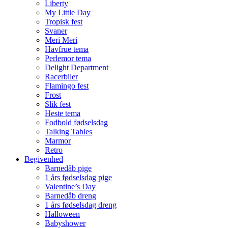
Liberty
My Little Day
Tropisk fest
Svaner
Meri Meri
Havfrue tema
Perlemor tema
Delight Department
Racerbiler
Flamingo fest
Frost
Slik fest
Heste tema
Fodbold fødselsdag
Talking Tables
Marmor
Retro
Begivenhed
Barnedåb pige
1 års fødselsdag pige
Valentine’s Day
Barnedåb dreng
1 års fødselsdag dreng
Halloween
Babyshower