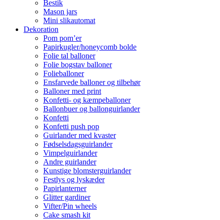
Bestik
Mason jars
Mini slikautomat
Dekoration
Pom pom’er
Papirkugler/honeycomb bolde
Folie tal balloner
Folie bogstav balloner
Folieballoner
Ensfarvede balloner og tilbehør
Balloner med print
Konfetti- og kæmpeballoner
Ballonbuer og ballonguirlander
Konfetti
Konfetti push pop
Guirlander med kvaster
Fødselsdagsguirlander
Vimpelguirlander
Andre guirlander
Kunstige blomsterguirlander
Festlys og lyskæder
Papirlanterner
Glitter gardiner
Vifter/Pin wheels
Cake smash kit