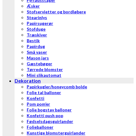
Fyrfadsstager
Æsker
Stofservietter og bordløbere
Stearinlys
Papirsugerør
Stofduge
Træskiver
Bestik
Papirdug
Små vaser
Mason jars
Gæstebøger
Tørrede blomster
Mini slikautomat
Dekoration
Papirkugler/honeycomb bolde
Folie tal balloner
Konfetti
Pom pom’er
Folie bogstav balloner
Konfetti push pop
Fødselsdagsguirlander
Folieballoner
Kunstige blomsterguirlander