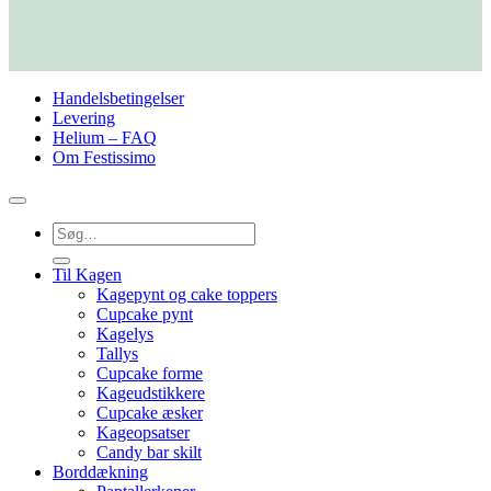
Handelsbetingelser
Levering
Helium – FAQ
Om Festissimo
Søg
efter:
Til Kagen
Kagepynt og cake toppers
Cupcake pynt
Kagelys
Tallys
Cupcake forme
Kageudstikkere
Cupcake æsker
Kageopsatser
Candy bar skilt
Borddækning