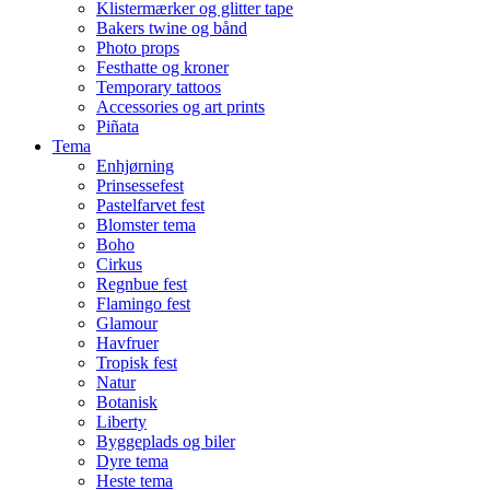
Klistermærker og glitter tape
Bakers twine og bånd
Photo props
Festhatte og kroner
Temporary tattoos
Accessories og art prints
Piñata
Tema
Enhjørning
Prinsessefest
Pastelfarvet fest
Blomster tema
Boho
Cirkus
Regnbue fest
Flamingo fest
Glamour
Havfruer
Tropisk fest
Natur
Botanisk
Liberty
Byggeplads og biler
Dyre tema
Heste tema