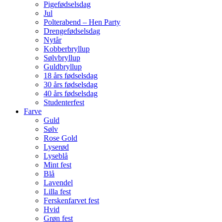
Pigefødselsdag
Jul
Polterabend – Hen Party
Drengefødselsdag
Nytår
Kobberbryllup
Sølvbryllup
Guldbryllup
18 års fødselsdag
30 års fødselsdag
40 års fødselsdag
Studenterfest
Farve
Guld
Sølv
Rose Gold
Lyserød
Lyseblå
Mint fest
Blå
Lavendel
Lilla fest
Ferskenfarvet fest
Hvid
Grøn fest