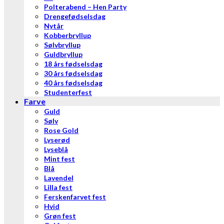
Polterabend – Hen Party
Drengefødselsdag
Nytår
Kobberbryllup
Sølvbryllup
Guldbryllup
18 års fødselsdag
30 års fødselsdag
40 års fødselsdag
Studenterfest
Farve
Guld
Sølv
Rose Gold
Lyserød
Lyseblå
Mint fest
Blå
Lavendel
Lilla fest
Ferskenfarvet fest
Hvid
Grøn fest