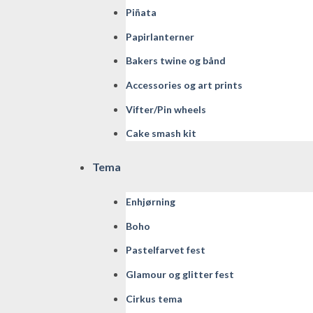
Piñata
Papirlanterner
Bakers twine og bånd
Accessories og art prints
Vifter/Pin wheels
Cake smash kit
Tema
Enhjørning
Boho
Pastelfarvet fest
Glamour og glitter fest
Cirkus tema