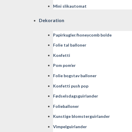
Mini slikautomat
Dekoration
Papirkugler/honeycomb bolde
Folie tal balloner
Konfetti
Pom pom’er
Folie bogstav balloner
Konfetti push pop
Fødselsdagsguirlander
Folieballoner
Kunstige blomsterguirlander
Vimpelguirlander