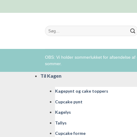
Fortsæt
til
indhold
Søg
efter:
OBS: Vi holder sommerlukket for afsendelse af o
sommer.
Til Kagen
Kagepynt og cake toppers
Cupcake pynt
Kagelys
Tallys
Cupcake forme