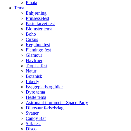
Piñata
Tema
Enhjørning
Prinsessefest
Pastelfarvet fest
Blomster tema
Boho
Cirkus
Regnbue fest
Flamingo fest
Glamour
Havfruer
Tropisk fest
Natur
Botanisk
Liberty
Byggeplads og biler
Dyre tema
Heste tema
Astronaut i rummet – Space Party
Dinosaur fødselsdag
Svaner
Candy Bar
Slik fest
Disco