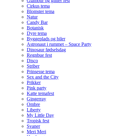
Glamour og glitter fest
Cirkus tema
Blomster tema
Natur
Candy Bar
Botanisk
Dyre tema
Byggeplads og biler
Astronaut i rummet – Space Party
Dinosaur fødselsdag
Regnbue fest
Disco
Striber
Prinsesse tema
Sex and the City
Prikker
Pink party
Katte temafest
Gingerray
Ombre
Liberty
My Little Day
Tropisk fest
Svaner
Meri Meri