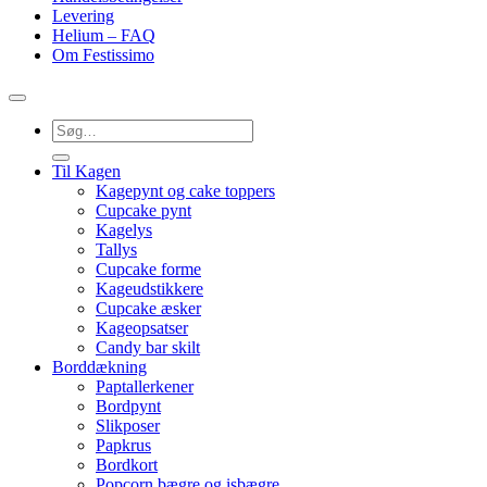
Levering
Helium – FAQ
Om Festissimo
Søg
efter:
Til Kagen
Kagepynt og cake toppers
Cupcake pynt
Kagelys
Tallys
Cupcake forme
Kageudstikkere
Cupcake æsker
Kageopsatser
Candy bar skilt
Borddækning
Paptallerkener
Bordpynt
Slikposer
Papkrus
Bordkort
Popcorn bægre og isbægre