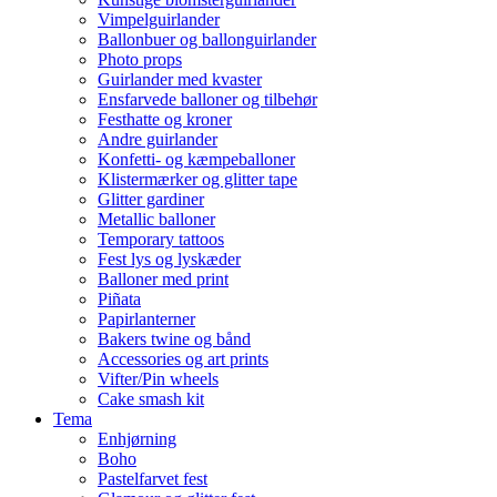
Vimpelguirlander
Ballonbuer og ballonguirlander
Photo props
Guirlander med kvaster
Ensfarvede balloner og tilbehør
Festhatte og kroner
Andre guirlander
Konfetti- og kæmpeballoner
Klistermærker og glitter tape
Glitter gardiner
Metallic balloner
Temporary tattoos
Fest lys og lyskæder
Balloner med print
Piñata
Papirlanterner
Bakers twine og bånd
Accessories og art prints
Vifter/Pin wheels
Cake smash kit
Tema
Enhjørning
Boho
Pastelfarvet fest