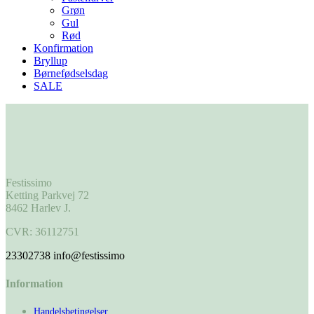
Grøn
Gul
Rød
Konfirmation
Bryllup
Børnefødselsdag
SALE
Festissimo
Ketting Parkvej 72
8462 Harlev J.
CVR: 36112751
23302738
info@festissimo
Information
Handelsbetingelser