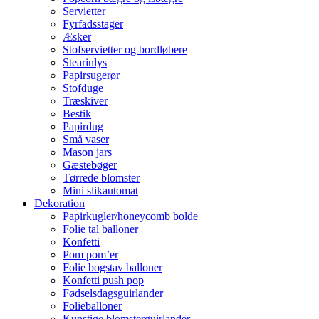
Servietter
Fyrfadsstager
Æsker
Stofservietter og bordløbere
Stearinlys
Papirsugerør
Stofduge
Træskiver
Bestik
Papirdug
Små vaser
Mason jars
Gæstebøger
Tørrede blomster
Mini slikautomat
Dekoration
Papirkugler/honeycomb bolde
Folie tal balloner
Konfetti
Pom pom’er
Folie bogstav balloner
Konfetti push pop
Fødselsdagsguirlander
Folieballoner
Kunstige blomsterguirlander