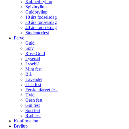
Kobberbryllup
Sølvbryllup
Guldbryllup
18 års fødselsdag
30 års fødselsdag
40 års fødselsdag
Studenterfest
Farve
Guld
Sølv
Rose Gold
Lyserød
Lyseblå
Mint fest
Blå
Lavendel
Lilla fest
Ferskenfarvet fest
Hvid
Grøn fest
Gul fest
Sort fest
Rød fest
Konfirmation
Bryllup