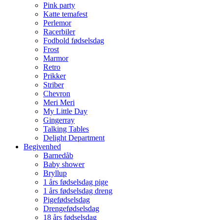
Pink party
Katte temafest
Perlemor
Racerbiler
Fodbold fødselsdag
Frost
Marmor
Retro
Prikker
Striber
Chevron
Meri Meri
My Little Day
Gingerray
Talking Tables
Delight Department
Begivenhed
Barnedåb
Baby shower
Bryllup
1 års fødselsdag pige
1 års fødselsdag dreng
Pigefødselsdag
Drengefødselsdag
18 års fødselsdag