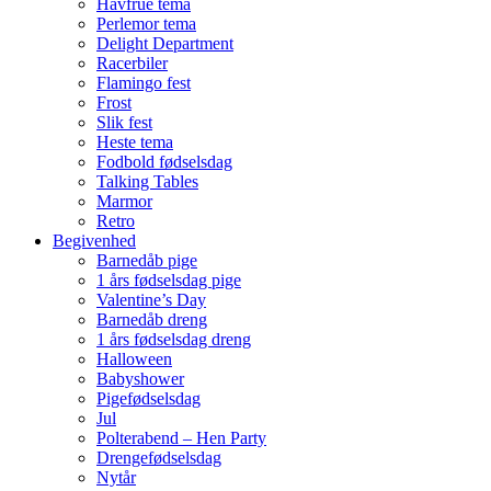
Havfrue tema
Perlemor tema
Delight Department
Racerbiler
Flamingo fest
Frost
Slik fest
Heste tema
Fodbold fødselsdag
Talking Tables
Marmor
Retro
Begivenhed
Barnedåb pige
1 års fødselsdag pige
Valentine’s Day
Barnedåb dreng
1 års fødselsdag dreng
Halloween
Babyshower
Pigefødselsdag
Jul
Polterabend – Hen Party
Drengefødselsdag
Nytår