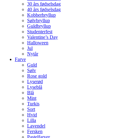
30 års fødselsdag
40 års fødselsdag
Kobberbryllup
Sølvbryllup
Guldbryllup
Studenterfest
Valentine’s Day
Halloween
Jul
Nytår
Farve
Guld
Sølv
Rose gold
Lyserød
Lyseblå
Blå
Mint
Turkis
Sort
Hvid
Lilla
Lavendel
Fersken
Pastelfarver