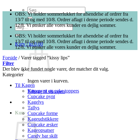
Søg
OBS: Vi holder sommerlukket for afsendelse af ordrer fra
efter:
13/7 til og med 10/8. Ordrer aflagt i denne periode sendes d.
12/8. Vi ønsker alle vores kunder en dejlig sommer.
Søg
efter:
OBS: Vi holder sommerlukket for afsendelse af ordrer fra
13/7 til og med 10/8. Ordrer aflagt i denne periode sendes d.
Kurv /
kr.
0,00
12/8. Vi ønsker alle vores kunder en dejlig sommer.
Forside
/
Varer tagged “kissy lips”
Filter
Der blev ikke fundet nogle varer, der matcher dit valg.
Kategorier
Ingen varer i kurven.
Til Kagen
Kagepynt og cake toppers
Tilbage til shoppen
Cupcake pynt
Kagelys
Tallys
Kurv
Cupcake forme
Kageudstikkere
Cupcake æsker
Kageopsatser
Candy bar skilt