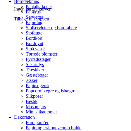
Borddækning
Paptallerkener
Ingen varer i kurven.
Papkrus
Servietter
Tilbage til shoppen
Papirdug
Stofservietter og bordløbere
Stofduge
Bordkort
Bordpynt
Små vaser
Tørrede blomster
Fyrfadsstager
Stearinlys
Træskiver
Gæstebøger
Æsker
Papirsugerør
Popcorn bægre og isbægre
Slikposer
Bestik
Mason jars
Mini slikautomat
Dekoration
Pom pom’er
Papirkugler/honeycomb bolde