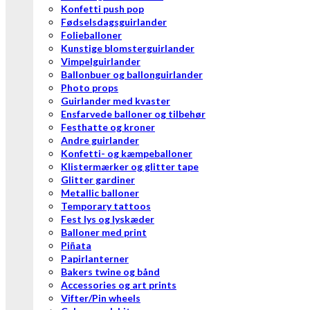
Konfetti push pop
Fødselsdagsguirlander
Folieballoner
Kunstige blomsterguirlander
Vimpelguirlander
Ballonbuer og ballonguirlander
Photo props
Guirlander med kvaster
Ensfarvede balloner og tilbehør
Festhatte og kroner
Andre guirlander
Konfetti- og kæmpeballoner
Klistermærker og glitter tape
Glitter gardiner
Metallic balloner
Temporary tattoos
Fest lys og lyskæder
Balloner med print
Piñata
Papirlanterner
Bakers twine og bånd
Accessories og art prints
Vifter/Pin wheels