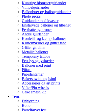
Kunstige blomsterguirlander
Vimpelguirlander
Ballonbuer og ballonguirlander
Photo props
Guirlander med kvaster
Ensfarvede balloner og tilbehør
Festhatte og kroner
Andre guirlander
Konfetti- og kæmpeballoner
Klistermærker og glitter tape
Glitter gardiner
Metallic balloner
Temporary tattoos
Fest lys og lyskæder
Balloner med print
Piñata
Papirlanterner
Bakers twine og bånd
Accessories og art prints
Vifter/Pin wheels
Cake smash kit
Tema
Enhjørning
Boho
Pastelfarvet fest