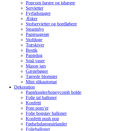
Popcorn bægre og isbægre
Servietter
Fyrfadsstager
Æsker
Stofservietter og bordløbere
Stearinlys
Papirsugerør
Stofduge
Træskiver
Bestik
Papirdug
Små vaser
Mason jars
Gæstebøger
Tørrede blomster
Mini slikautomat
Dekoration
Papirkugler/honeycomb bolde
Folie tal balloner
Konfetti
Pom pom’er
Folie bogstav balloner
Konfetti push pop
Fødselsdagsguirlander
Folieballoner