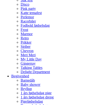
Slik fest
Disco
Pink party
Katte temafest
Perlemor
Racerbiler
Fodbold fødselsdag
Frost
Marmor
Retro
Prikker
Striber
Chevron
Meri Meri
My Little Day
Gingerray
Talking Tables
Delight Department
Begivenhed
Barnedåb
Baby shower
Bryllup
1 års fødselsdag pige
1 års fødselsdag dreng
Pigefødselsdag