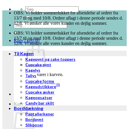
Søg
OBS: Vi holder sommerlukket for afsendelse af ordrer fra
efter:
13/7 til og med 10/8. Ordrer aflagt i denne periode sendes d.
12/8. Vi ønsker alle vores kunder en dejlig sommer.
Søg
efter:
OBS: Vi holder sommerlukket for afsendelse af ordrer fra
13/7 til og med 10/8. Ordrer aflagt i denne periode sendes d.
Kurv /
kr.
0,00
12/8. Vi ønsker alle vores kunder en dejlig sommer.
Til Kagen
Kagepynt og cake toppers
Cupcake pynt
Kagelys
Ingen varer i kurven.
Tallys
Cupcake forme
Tilbage til shoppen
Kageudstikkere
Cupcake æsker
Kageopsatser
Candy bar skilt
Kurv
Borddækning
Paptallerkener
Bordpynt
Slikposer