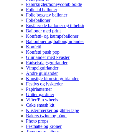
Papirkugler/honeycomb bolde
Folie tal balloner
Folie bogstav balloner
Folieballoner
Ensfarvede balloner og tilbehør
Balloner med print
Konfetti- og kæmpeballoner
Ballonbuer og ballonguirlander
Konfetti
Konfetti push pop
Guirlander med kvaster
Fødselsdagsguirlander
Vimpelguirlander
Andre guirlander
Kunstige blomsterguirlander
Festlys og lyskæder
Papirlanterner
Glitter gardiner
Vifter/Pin wheels
Cake smash kit
Klistermærker og glitter tape
Bakers twine og bånd
Photo props
Festhatte og kroner
Temporary tattoos