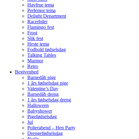
Havfrue tema
Perlemor tema
Delight Department
Racerbiler
Flamingo fest
Frost
Slik fest
Heste tema
Fodbold fødselsdag
Talking Tables
Marmor
Retro
Begivenhed
Barnedåb pige
1 års fødselsdag pige
Valentine’s Day
Barnedåb dreng
1 års fødselsdag dreng
Halloween
Babyshower
Pigefødselsdag
Jul
Polterabend – Hen Party
Drengefødselsdag
Nytår