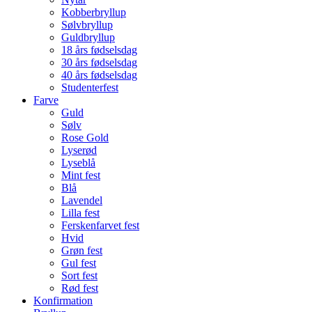
Kobberbryllup
Sølvbryllup
Guldbryllup
18 års fødselsdag
30 års fødselsdag
40 års fødselsdag
Studenterfest
Farve
Guld
Sølv
Rose Gold
Lyserød
Lyseblå
Mint fest
Blå
Lavendel
Lilla fest
Ferskenfarvet fest
Hvid
Grøn fest
Gul fest
Sort fest
Rød fest
Konfirmation