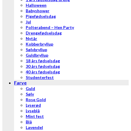
Halloween
Babyshower
Pigefødselsdag
Jul
Polterabend – Hen Party
Drengefødselsdag
Nytår
Kobberbryllup
Sølvbryllup
Guldbryllup
18 års fødselsdag
30 års fødselsdag
40 års fødselsdag
Studenterfest
Farve
Guld
Sølv
Rose Gold
Lyserød
Lyseblå
Mint fest
Blå
Lavendel