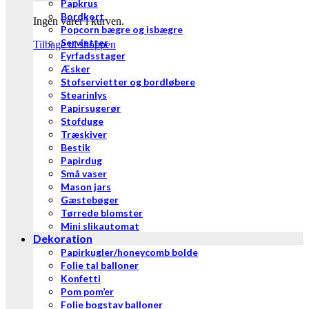
Papkrus
Bordkort
Ingen varer i kurven.
Popcorn bægre og isbægre
Servietter
Tilbage til shoppen
Fyrfadsstager
Æsker
Stofservietter og bordløbere
Stearinlys
Papirsugerør
Stofduge
Træskiver
Bestik
Papirdug
Små vaser
Mason jars
Gæstebøger
Tørrede blomster
Mini slikautomat
Dekoration
Papirkugler/honeycomb bolde
Folie tal balloner
Konfetti
Pom pom’er
Folie bogstav balloner