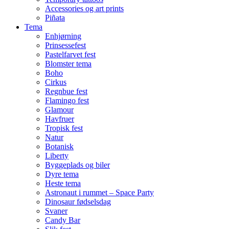
Accessories og art prints
Piñata
Tema
Enhjørning
Prinsessefest
Pastelfarvet fest
Blomster tema
Boho
Cirkus
Regnbue fest
Flamingo fest
Glamour
Havfruer
Tropisk fest
Natur
Botanisk
Liberty
Byggeplads og biler
Dyre tema
Heste tema
Astronaut i rummet – Space Party
Dinosaur fødselsdag
Svaner
Candy Bar