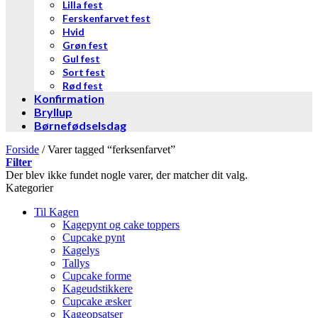
Lilla fest
Ferskenfarvet fest
Hvid
Grøn fest
Gul fest
Sort fest
Rød fest
Konfirmation
Bryllup
Børnefødselsdag
Forside
/
Varer tagged “ferksenfarvet”
Filter
Der blev ikke fundet nogle varer, der matcher dit valg.
Kategorier
Til Kagen
Kagepynt og cake toppers
Cupcake pynt
Kagelys
Tallys
Cupcake forme
Kageudstikkere
Cupcake æsker
Kageopsatser