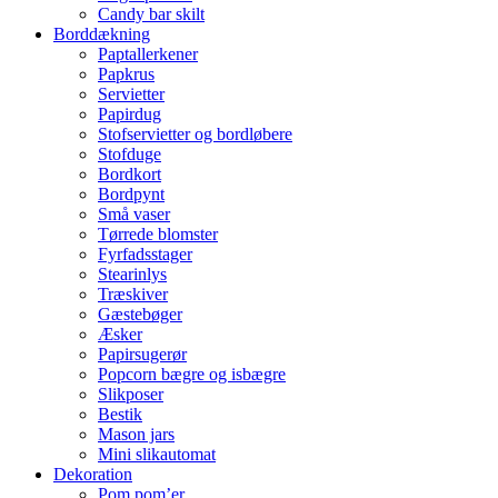
Candy bar skilt
Borddækning
Paptallerkener
Papkrus
Servietter
Papirdug
Stofservietter og bordløbere
Stofduge
Bordkort
Bordpynt
Små vaser
Tørrede blomster
Fyrfadsstager
Stearinlys
Træskiver
Gæstebøger
Æsker
Papirsugerør
Popcorn bægre og isbægre
Slikposer
Bestik
Mason jars
Mini slikautomat
Dekoration
Pom pom’er