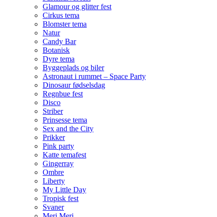
Glamour og glitter fest
Cirkus tema
Blomster tema
Natur
Candy Bar
Botanisk
Dyre tema
Byggeplads og biler
Astronaut i rummet – Space Party
Dinosaur fødselsdag
Regnbue fest
Disco
Striber
Prinsesse tema
Sex and the City
Prikker
Pink party
Katte temafest
Gingerray
Ombre
Liberty
My Little Day
Tropisk fest
Svaner
Meri Meri