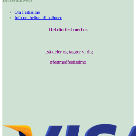
Dit festunivers
Om Festissimo
Info om helium til balloner
Del din fest med os
...så deler og tagger vi dig
#festmedfestissimo