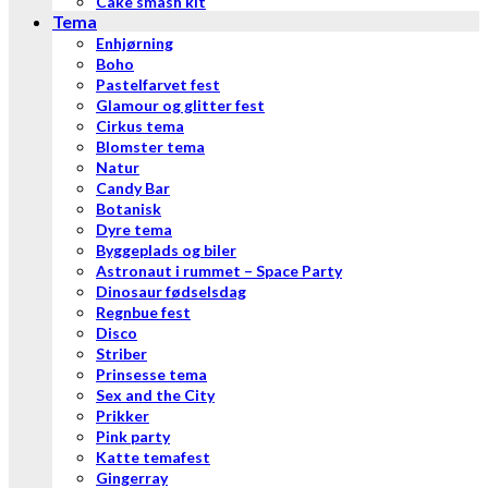
Cake smash kit
Tema
Enhjørning
Boho
Pastelfarvet fest
Glamour og glitter fest
Cirkus tema
Blomster tema
Natur
Candy Bar
Botanisk
Dyre tema
Byggeplads og biler
Astronaut i rummet – Space Party
Dinosaur fødselsdag
Regnbue fest
Disco
Striber
Prinsesse tema
Sex and the City
Prikker
Pink party
Katte temafest
Gingerray