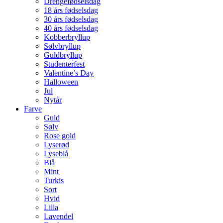
Drengefødselsdag
18 års fødselsdag
30 års fødselsdag
40 års fødselsdag
Kobberbryllup
Sølvbryllup
Guldbryllup
Studenterfest
Valentine’s Day
Halloween
Jul
Nytår
Farve
Guld
Sølv
Rose gold
Lyserød
Lyseblå
Blå
Mint
Turkis
Sort
Hvid
Lilla
Lavendel