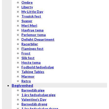
Ombre
Liberty
My Little Day
Tropisk fest
Svaner
Meri Meri
Havfrue tema
Perlemor tema
Delight Department
Racerbiler
Flamingo fest
Frost
Slik fest
Heste tema
Fodbold fødselsdag
Talking Tables
Marmor
Retro
Begivenhed
Barnedåb pige
1 års fødselsdag pige
Valentine’s Day
Barnedåb dreng
1 års fødselsdag dreng