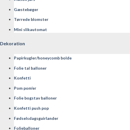
Gæstebøger
Tørrede blomster
Mini slikautomat
Dekoration
Papirkugler/honeycomb bolde
Folie tal balloner
Konfetti
Pom pom’er
Folie bogstav balloner
Konfetti push pop
Fødselsdagsguirlander
Folieballoner