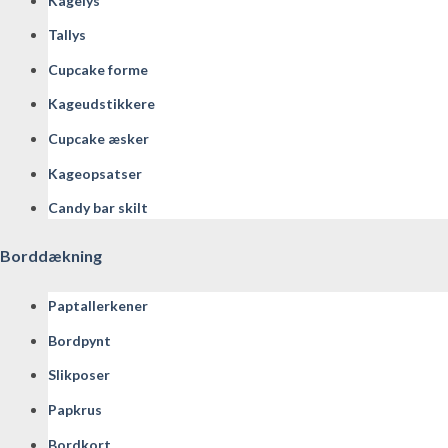
Kagelys
Tallys
Cupcake forme
Kageudstikkere
Cupcake æsker
Kageopsatser
Candy bar skilt
Borddækning
Paptallerkener
Bordpynt
Slikposer
Papkrus
Bordkort