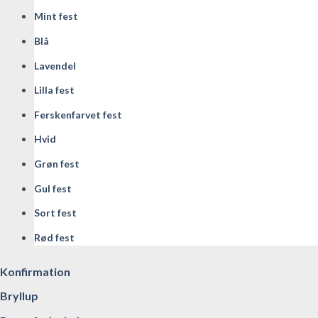
Mint fest
Blå
Lavendel
Lilla fest
Ferskenfarvet fest
Hvid
Grøn fest
Gul fest
Sort fest
Rød fest
Konfirmation
Bryllup