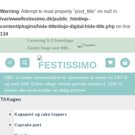
Warning
: Attempt to read property "post_title" on null in
/var/www/festissimo.dk/public_html/wp-
content/plugins/hide-title/dojo-digital-hide-title.php
on line
134
Levering 1-2 hverdage
Fortsæt
Gratis fragt ved 499,-
til
indhold
OBS: Vi holder sommerlukket for afsendelse af ordrer fra 13/7 til
og med 10/8. Ordrer aflagt i denne periode sendes d. 12/8. Vi
ønsker alle vores kunder en dejlig sommer.
Til Kagen
Kagepynt og cake toppers
Cupcake pynt