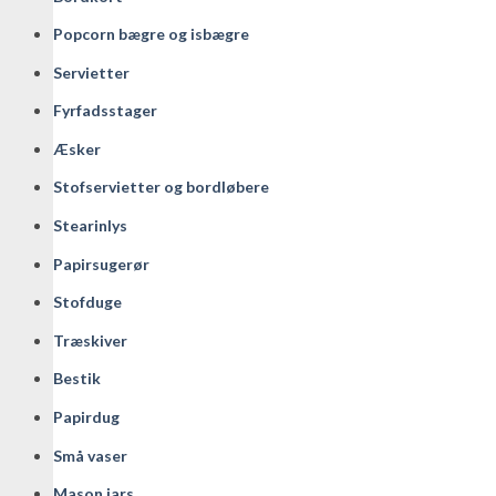
Popcorn bægre og isbægre
Servietter
Fyrfadsstager
Æsker
Stofservietter og bordløbere
Stearinlys
Papirsugerør
Stofduge
Træskiver
Bestik
Papirdug
Små vaser
Mason jars