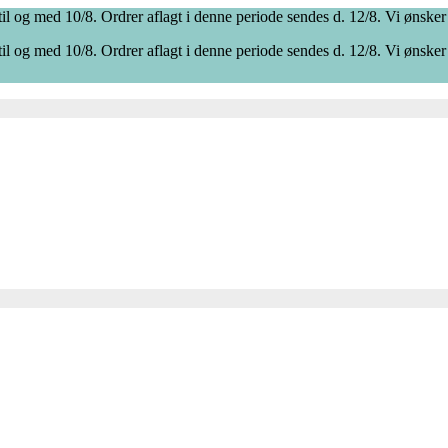
il og med 10/8. Ordrer aflagt i denne periode sendes d. 12/8. Vi ønsker
il og med 10/8. Ordrer aflagt i denne periode sendes d. 12/8. Vi ønsker