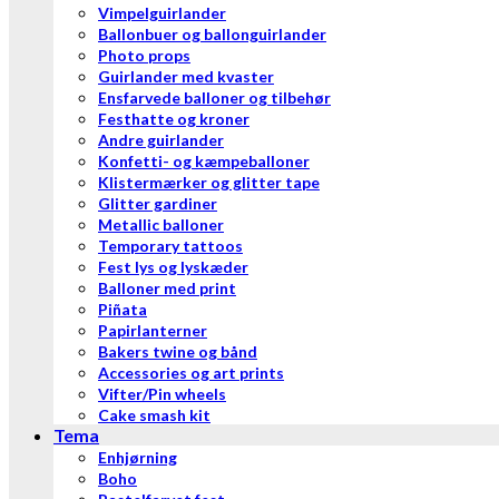
Vimpelguirlander
Ballonbuer og ballonguirlander
Photo props
Guirlander med kvaster
Ensfarvede balloner og tilbehør
Festhatte og kroner
Andre guirlander
Konfetti- og kæmpeballoner
Klistermærker og glitter tape
Glitter gardiner
Metallic balloner
Temporary tattoos
Fest lys og lyskæder
Balloner med print
Piñata
Papirlanterner
Bakers twine og bånd
Accessories og art prints
Vifter/Pin wheels
Cake smash kit
Tema
Enhjørning
Boho