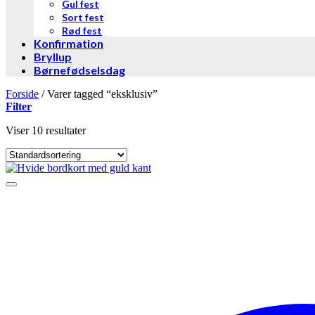
Gul fest
Sort fest
Rød fest
Konfirmation
Bryllup
Børnefødselsdag
Forside
/
Varer tagged “eksklusiv”
Filter
Viser 10 resultater