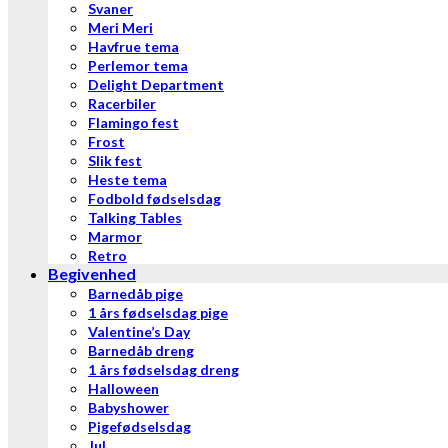
Svaner
Meri Meri
Havfrue tema
Perlemor tema
Delight Department
Racerbiler
Flamingo fest
Frost
Slik fest
Heste tema
Fodbold fødselsdag
Talking Tables
Marmor
Retro
Begivenhed
Barnedåb pige
1 års fødselsdag pige
Valentine’s Day
Barnedåb dreng
1 års fødselsdag dreng
Halloween
Babyshower
Pigefødselsdag
Jul