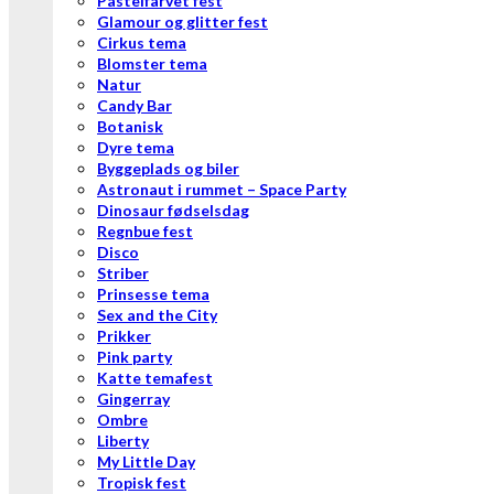
Pastelfarvet fest
Glamour og glitter fest
Cirkus tema
Blomster tema
Natur
Candy Bar
Botanisk
Dyre tema
Byggeplads og biler
Astronaut i rummet – Space Party
Dinosaur fødselsdag
Regnbue fest
Disco
Striber
Prinsesse tema
Sex and the City
Prikker
Pink party
Katte temafest
Gingerray
Ombre
Liberty
My Little Day
Tropisk fest