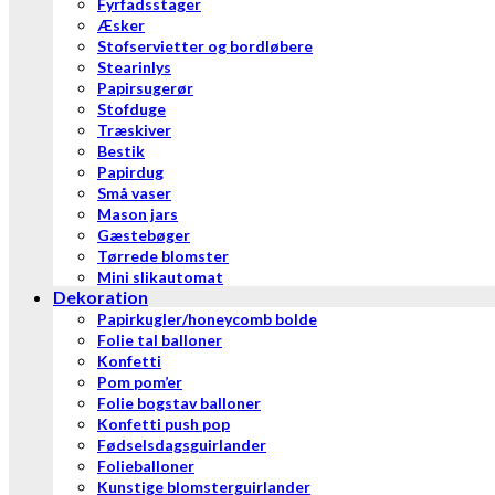
Fyrfadsstager
Æsker
Stofservietter og bordløbere
Stearinlys
Papirsugerør
Stofduge
Træskiver
Bestik
Papirdug
Små vaser
Mason jars
Gæstebøger
Tørrede blomster
Mini slikautomat
Dekoration
Papirkugler/honeycomb bolde
Folie tal balloner
Konfetti
Pom pom’er
Folie bogstav balloner
Konfetti push pop
Fødselsdagsguirlander
Folieballoner
Kunstige blomsterguirlander