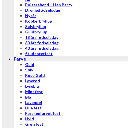
Polterabend – Hen Party
Drengefødselsdag
Nytår
Kobberbryllup
Sølvbryllup
Guldbryllup
18 års fødselsdag
30 års fødselsdag
40 års fødselsdag
Studenterfest
Farve
Guld
Sølv
Rose Gold
Lyserød
Lyseblå
Mint fest
Blå
Lavendel
Lilla fest
Ferskenfarvet fest
Hvid
Grøn fest