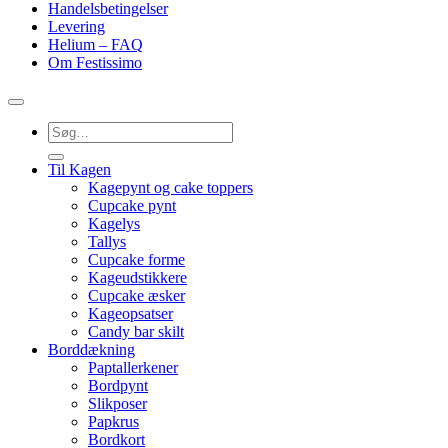
Handelsbetingelser
Levering
Helium – FAQ
Om Festissimo
Søg
efter:
Til Kagen
Kagepynt og cake toppers
Cupcake pynt
Kagelys
Tallys
Cupcake forme
Kageudstikkere
Cupcake æsker
Kageopsatser
Candy bar skilt
Borddækning
Paptallerkener
Bordpynt
Slikposer
Papkrus
Bordkort