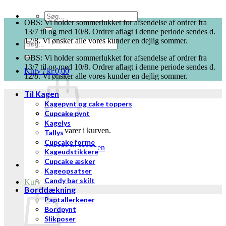
Søg
OBS: Vi holder sommerlukket for afsendelse af ordrer fra
efter:
13/7 til og med 10/8. Ordrer aflagt i denne periode sendes d.
12/8. Vi ønsker alle vores kunder en dejlig sommer.
Søg
efter:
OBS: Vi holder sommerlukket for afsendelse af ordrer fra
13/7 til og med 10/8. Ordrer aflagt i denne periode sendes d.
Kurv /
kr.
0,00
12/8. Vi ønsker alle vores kunder en dejlig sommer.
Til Kagen
Kagepynt og cake toppers
Cupcake pynt
Kagelys
Ingen varer i kurven.
Tallys
Cupcake forme
Tilbage til shoppen
Kageudstikkere
Cupcake æsker
Kageopsatser
Candy bar skilt
Kurv
Borddækning
Paptallerkener
Bordpynt
Slikposer