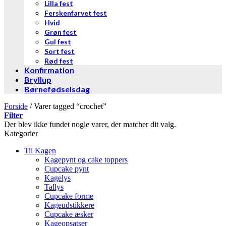
Lilla fest
Ferskenfarvet fest
Hvid
Grøn fest
Gul fest
Sort fest
Rød fest
Konfirmation
Bryllup
Børnefødselsdag
Forside
/
Varer tagged “crochet”
Filter
Der blev ikke fundet nogle varer, der matcher dit valg.
Kategorier
Til Kagen
Kagepynt og cake toppers
Cupcake pynt
Kagelys
Tallys
Cupcake forme
Kageudstikkere
Cupcake æsker
Kageopsatser