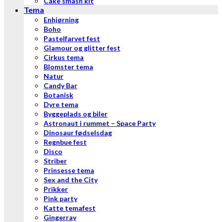
Cake smash kit
Tema
Enhjørning
Boho
Pastelfarvet fest
Glamour og glitter fest
Cirkus tema
Blomster tema
Natur
Candy Bar
Botanisk
Dyre tema
Byggeplads og biler
Astronaut i rummet – Space Party
Dinosaur fødselsdag
Regnbue fest
Disco
Striber
Prinsesse tema
Sex and the City
Prikker
Pink party
Katte temafest
Gingerray