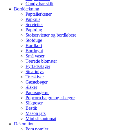
Candy bar skilt
Borddækning
Paptallerkener
Papkrus
Servietter
Papirdug
Stofservietter og bordløbere
Stofduge
Bordkort
Bordpynt
Små vaser
Tørrede blomster
Fyrfadsstager
Stearinlys
Træskiver
Gæstebøger
Æsker
Papirsugerør
Popcorn bægre og isbægre
Slikposer
Bestik
Mason jars
Mini slikautomat
Dekoration
Pom pom’er