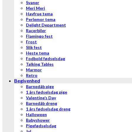
Svaner
Meri Meri
Havfrue tema
Perlemor tema
Delight Department
Racerbiler
Flamingo fest
Frost
Slik fest
Heste tema
Fodbold fødselsdag
Talking Tables
Marmor
Retro
Begivenhed
Barnedåb pige
1 års fødselsdag pige
Valentine’s Day
Barnedåb dreng
1 års fødselsdag dreng
Halloween
Babyshower
Pigefødselsdag
Jul