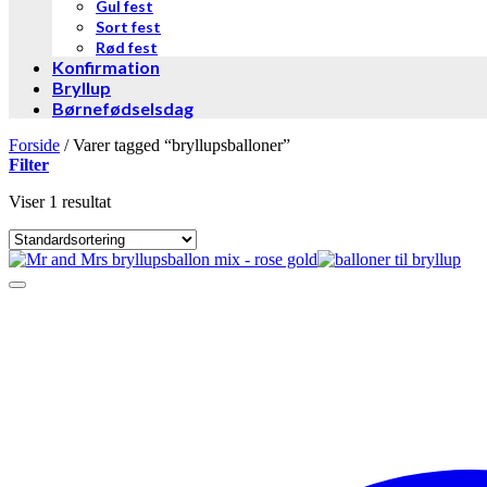
Gul fest
Sort fest
Rød fest
Konfirmation
Bryllup
Børnefødselsdag
Forside
/
Varer tagged “bryllupsballoner”
Filter
Viser 1 resultat