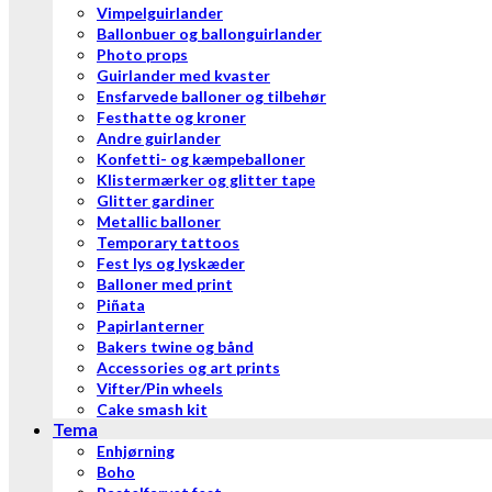
Vimpelguirlander
Ballonbuer og ballonguirlander
Photo props
Guirlander med kvaster
Ensfarvede balloner og tilbehør
Festhatte og kroner
Andre guirlander
Konfetti- og kæmpeballoner
Klistermærker og glitter tape
Glitter gardiner
Metallic balloner
Temporary tattoos
Fest lys og lyskæder
Balloner med print
Piñata
Papirlanterner
Bakers twine og bånd
Accessories og art prints
Vifter/Pin wheels
Cake smash kit
Tema
Enhjørning
Boho