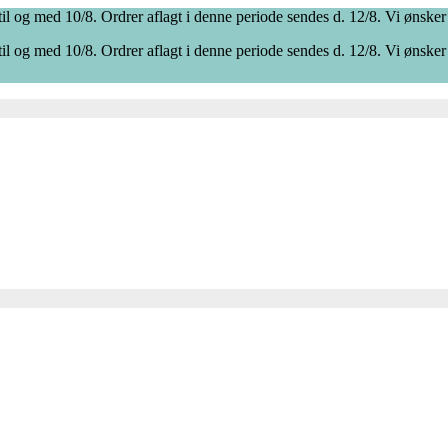
il og med 10/8. Ordrer aflagt i denne periode sendes d. 12/8. Vi ønsker
il og med 10/8. Ordrer aflagt i denne periode sendes d. 12/8. Vi ønsker