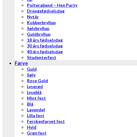
Polterabend – Hen Party
Drengefødselsdag
Nytår
Kobberbryllup
Sølvbryllup
Guldbryllup
18 års fødselsdag
30 års fødselsdag
40 års fødselsdag
Studenterfest
Farve
Guld
Sølv
Rose Gold
Lyserød
Lyseblå
Mint fest
Blå
Lavendel
Lilla fest
Ferskenfarvet fest
Hvid
Grøn fest