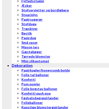
Fyrfadsstager
Æsker
Stofservietter og bordløbere
Stearinlys
Papirsugerør
Stofduge
Træskiver
Bestik
Papirdug
Små vaser
Mason jars
Gæstebøger
Tørrede blomster
Mini slikautomat
Dekoration
Papirkugler/honeycomb bolde
Folie tal balloner
Konfetti
Pom pom’er
Folie bogstav balloner
Konfetti push pop
Fødselsdagsguirlander
Folieballoner
Kunstige blomsterguirlander