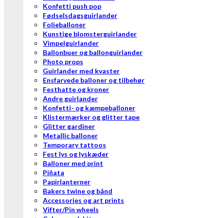
Konfetti push pop
Fødselsdagsguirlander
Folieballoner
Kunstige blomsterguirlander
Vimpelguirlander
Ballonbuer og ballonguirlander
Photo props
Guirlander med kvaster
Ensfarvede balloner og tilbehør
Festhatte og kroner
Andre guirlander
Konfetti- og kæmpeballoner
Klistermærker og glitter tape
Glitter gardiner
Metallic balloner
Temporary tattoos
Fest lys og lyskæder
Balloner med print
Piñata
Papirlanterner
Bakers twine og bånd
Accessories og art prints
Vifter/Pin wheels