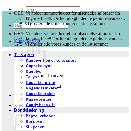
Søg
OBS: Vi holder sommerlukket for afsendelse af ordrer fra
efter:
13/7 til og med 10/8. Ordrer aflagt i denne periode sendes d.
12/8. Vi ønsker alle vores kunder en dejlig sommer.
Søg
efter:
OBS: Vi holder sommerlukket for afsendelse af ordrer fra
13/7 til og med 10/8. Ordrer aflagt i denne periode sendes d.
Kurv /
kr.
0,00
12/8. Vi ønsker alle vores kunder en dejlig sommer.
Til Kagen
Kagepynt og cake toppers
Cupcake pynt
Kagelys
Ingen varer i kurven.
Tallys
Cupcake forme
Tilbage til shoppen
Kageudstikkere
Cupcake æsker
Kageopsatser
Candy bar skilt
Kurv
Borddækning
Paptallerkener
Bordpynt
Slikposer