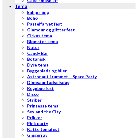
Cake smash kit
Tema
Enhjørning
Boho
Pastelfarvet fest
Glamour og glitter fest
Cirkus tema
Blomster tema
Natur
Candy Bar
Botanisk
Dyre tema
Byggeplads og biler
Astronaut i rummet – Space Party
Dinosaur fødselsdag
Regnbue fest
Disco
Striber
Prinsesse tema
Sex and the City
Prikker
Pink party
Katte temafest
Gingerray