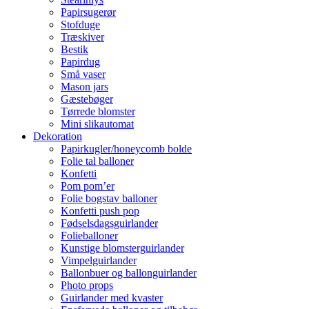
Papirsugerør
Stofduge
Træskiver
Bestik
Papirdug
Små vaser
Mason jars
Gæstebøger
Tørrede blomster
Mini slikautomat
Dekoration
Papirkugler/honeycomb bolde
Folie tal balloner
Konfetti
Pom pom’er
Folie bogstav balloner
Konfetti push pop
Fødselsdagsguirlander
Folieballoner
Kunstige blomsterguirlander
Vimpelguirlander
Ballonbuer og ballonguirlander
Photo props
Guirlander med kvaster