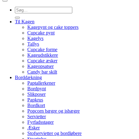
Søg
efter:
Til Kagen
Kagepynt og cake toppers
Cupcake pynt
Kagelys
Tallys
Cupcake forme
Kageudstikkere
Cupcake æsker
Kageopsatser
Candy bar skilt
Borddækning
Paptallerkener
Bordpynt
Slikposer
Papkrus
Bordkort
Popcorn bægre og isbægre
Servietter
Fyrfadsstager
Æsker
Stofservietter og bordløbere
Stearinlys