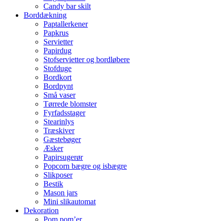
Candy bar skilt
Borddækning
Paptallerkener
Papkrus
Servietter
Papirdug
Stofservietter og bordløbere
Stofduge
Bordkort
Bordpynt
Små vaser
Tørrede blomster
Fyrfadsstager
Stearinlys
Træskiver
Gæstebøger
Æsker
Papirsugerør
Popcorn bægre og isbægre
Slikposer
Bestik
Mason jars
Mini slikautomat
Dekoration
Pom pom’er