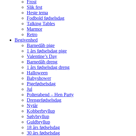
Frost
Slik fest
Heste tema
Fodbold fødselsdag
Talking Tables
Marmor
Retro
Begivenhed
Barnedåb pige
1 års fødselsdag pige
Valentine’s Day
Barnedåb dreng
1 års fødselsdag dreng
Halloween
Babyshower
Pigefødselsdag
Jul
Polterabend – Hen Party
Drengefødselsdag
Nytår
Kobberbryllup
Sølvbryllup
Guldbryllup
18 års fødselsdag
30 års fødselsdag