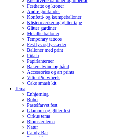
Ensfarvede balloner og tilbehør
Festhatte og kroner
Andre guirlander
Konfetti- og kæmpeballoner
Klistermærker og glitter tape
Glitter gardiner
Metallic balloner
Temporary tattoos
Fest lys og lyskæder
Balloner med print
Piñata
Papirlanterner
Bakers twine og bånd
Accessories og art prints
Vifter/Pin wheels
Cake smash kit
Tema
Enhjørning
Boho
Pastelfarvet fest
Glamour og glitter fest
Cirkus tema
Blomster tema
Natur
Candy Bar