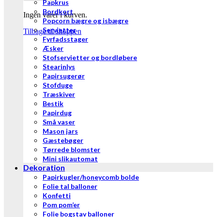
Papkrus
Bordkort
Ingen varer i kurven.
Popcorn bægre og isbægre
Servietter
Tilbage til shoppen
Fyrfadsstager
Æsker
Stofservietter og bordløbere
Stearinlys
Papirsugerør
Stofduge
Træskiver
Bestik
Papirdug
Små vaser
Mason jars
Gæstebøger
Tørrede blomster
Mini slikautomat
Dekoration
Papirkugler/honeycomb bolde
Folie tal balloner
Konfetti
Pom pom’er
Folie bogstav balloner