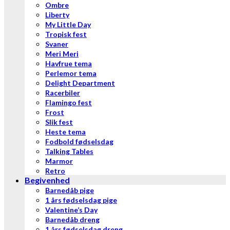
Ombre
Liberty
My Little Day
Tropisk fest
Svaner
Meri Meri
Havfrue tema
Perlemor tema
Delight Department
Racerbiler
Flamingo fest
Frost
Slik fest
Heste tema
Fodbold fødselsdag
Talking Tables
Marmor
Retro
Begivenhed
Barnedåb pige
1 års fødselsdag pige
Valentine’s Day
Barnedåb dreng
1 års fødselsdag dreng