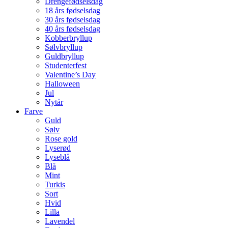
Drengefødselsdag
18 års fødselsdag
30 års fødselsdag
40 års fødselsdag
Kobberbryllup
Sølvbryllup
Guldbryllup
Studenterfest
Valentine’s Day
Halloween
Jul
Nytår
Farve
Guld
Sølv
Rose gold
Lyserød
Lyseblå
Blå
Mint
Turkis
Sort
Hvid
Lilla
Lavendel