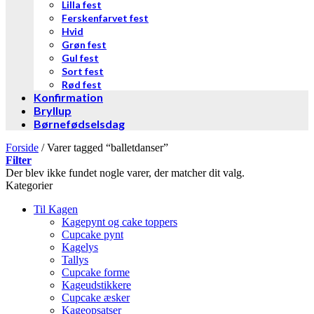
Lilla fest
Ferskenfarvet fest
Hvid
Grøn fest
Gul fest
Sort fest
Rød fest
Konfirmation
Bryllup
Børnefødselsdag
Forside
/
Varer tagged “balletdanser”
Filter
Der blev ikke fundet nogle varer, der matcher dit valg.
Kategorier
Til Kagen
Kagepynt og cake toppers
Cupcake pynt
Kagelys
Tallys
Cupcake forme
Kageudstikkere
Cupcake æsker
Kageopsatser