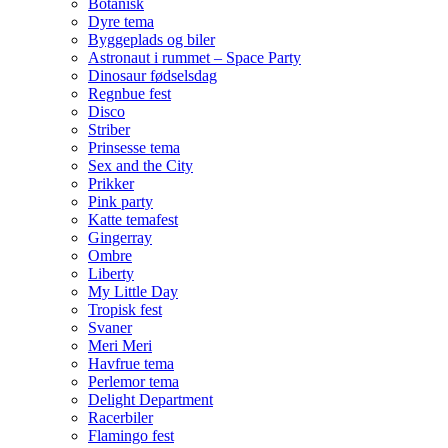
Botanisk
Dyre tema
Byggeplads og biler
Astronaut i rummet – Space Party
Dinosaur fødselsdag
Regnbue fest
Disco
Striber
Prinsesse tema
Sex and the City
Prikker
Pink party
Katte temafest
Gingerray
Ombre
Liberty
My Little Day
Tropisk fest
Svaner
Meri Meri
Havfrue tema
Perlemor tema
Delight Department
Racerbiler
Flamingo fest