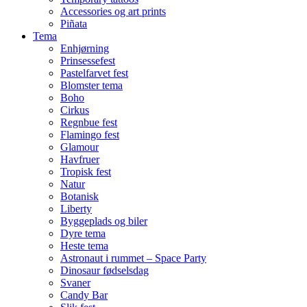
Accessories og art prints
Piñata
Tema
Enhjørning
Prinsessefest
Pastelfarvet fest
Blomster tema
Boho
Cirkus
Regnbue fest
Flamingo fest
Glamour
Havfruer
Tropisk fest
Natur
Botanisk
Liberty
Byggeplads og biler
Dyre tema
Heste tema
Astronaut i rummet – Space Party
Dinosaur fødselsdag
Svaner
Candy Bar