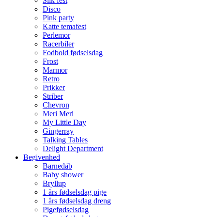
Slik fest
Disco
Pink party
Katte temafest
Perlemor
Racerbiler
Fodbold fødselsdag
Frost
Marmor
Retro
Prikker
Striber
Chevron
Meri Meri
My Little Day
Gingerray
Talking Tables
Delight Department
Begivenhed
Barnedåb
Baby shower
Bryllup
1 års fødselsdag pige
1 års fødselsdag dreng
Pigefødselsdag