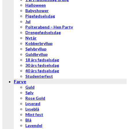
Halloween
Babyshower
Pigefødselsdag
Jul
Polterabend – Hen Party
Drengefødselsdag
Nytår
Kobberbryllup
Sølvbryllup
Guldbryllup
18 års fødselsdag
30 års fødselsdag
40 års fødselsdag
Studenterfest
Farve
Guld
Sølv
Rose Gold
Lyserød
Lyseblå
Mint fest
Blå
Lavendel