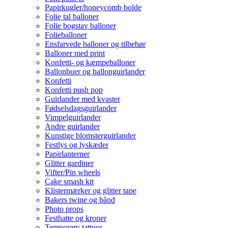
Papirkugler/honeycomb bolde
Folie tal balloner
Folie bogstav balloner
Folieballoner
Ensfarvede balloner og tilbehør
Balloner med print
Konfetti- og kæmpeballoner
Ballonbuer og ballonguirlander
Konfetti
Konfetti push pop
Guirlander med kvaster
Fødselsdagsguirlander
Vimpelguirlander
Andre guirlander
Kunstige blomsterguirlander
Festlys og lyskæder
Papirlanterner
Glitter gardiner
Vifter/Pin wheels
Cake smash kit
Klistermærker og glitter tape
Bakers twine og bånd
Photo props
Festhatte og kroner
Temporary tattoos