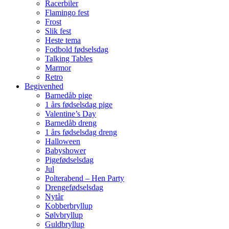
Racerbiler
Flamingo fest
Frost
Slik fest
Heste tema
Fodbold fødselsdag
Talking Tables
Marmor
Retro
Begivenhed
Barnedåb pige
1 års fødselsdag pige
Valentine’s Day
Barnedåb dreng
1 års fødselsdag dreng
Halloween
Babyshower
Pigefødselsdag
Jul
Polterabend – Hen Party
Drengefødselsdag
Nytår
Kobberbryllup
Sølvbryllup
Guldbryllup