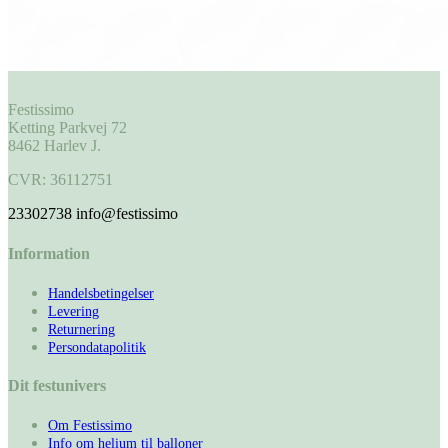
Festissimo
Ketting Parkvej 72
8462 Harlev J.
CVR: 36112751
23302738
info@festissimo
Information
Handelsbetingelser
Levering
Returnering
Persondatapolitik
Dit festunivers
Om Festissimo
Info om helium til balloner