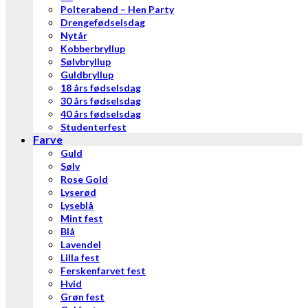
Polterabend – Hen Party
Drengefødselsdag
Nytår
Kobberbryllup
Sølvbryllup
Guldbryllup
18 års fødselsdag
30 års fødselsdag
40 års fødselsdag
Studenterfest
Farve
Guld
Sølv
Rose Gold
Lyserød
Lyseblå
Mint fest
Blå
Lavendel
Lilla fest
Ferskenfarvet fest
Hvid
Grøn fest