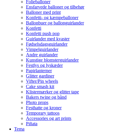
Folieballoner
Ensfarvede balloner og tilbehør
Balloner med print
Konfetti- og kæmpeballoner
Ballonbuer og ballonguirlander
Konfetti
Konfetti push pop
Guirlander med kvaster
Fødselsdagsguirlander
Vimpelguirlander
Andre guirlander
Kunstige blomsterguirlander
Festlys og lyskæder
Papirlanterner
Glitter gardiner
Vifter/Pin wheels
Cake smash kit
Klistermærker og glitter tape
Bakers twine og bånd
Photo props
Festhatte og kroner
Temporary tattoos
Accessories og art prints
Piñata
Tema