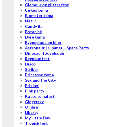
Glamour og glitter fest
Cirkus tema
Blomster tema
Natur
Candy Bar
Botanisk
Dyre tema
Byggeplads og biler
Astronaut i rummet – Space Party
Dinosaur fødselsdag
Regnbue fest
Disco
Striber
Prinsesse tema
Sex and the City
Prikker
Pink party
Katte temafest
Gingerray
Ombre
Liberty
My Little Day
Tropisk fest