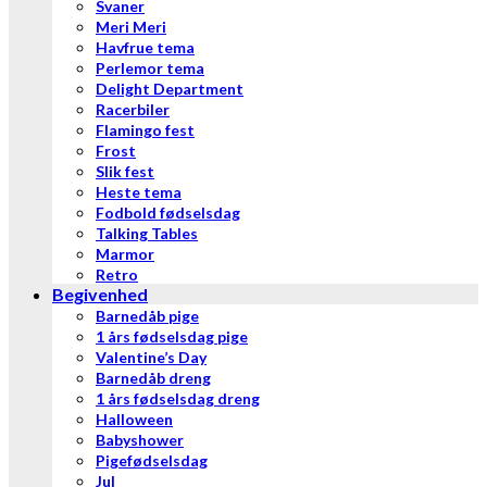
Svaner
Meri Meri
Havfrue tema
Perlemor tema
Delight Department
Racerbiler
Flamingo fest
Frost
Slik fest
Heste tema
Fodbold fødselsdag
Talking Tables
Marmor
Retro
Begivenhed
Barnedåb pige
1 års fødselsdag pige
Valentine’s Day
Barnedåb dreng
1 års fødselsdag dreng
Halloween
Babyshower
Pigefødselsdag
Jul