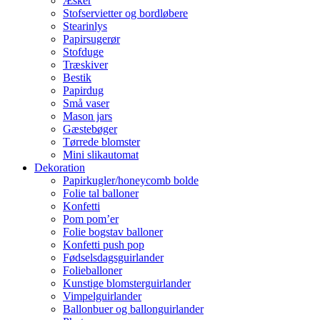
Æsker
Stofservietter og bordløbere
Stearinlys
Papirsugerør
Stofduge
Træskiver
Bestik
Papirdug
Små vaser
Mason jars
Gæstebøger
Tørrede blomster
Mini slikautomat
Dekoration
Papirkugler/honeycomb bolde
Folie tal balloner
Konfetti
Pom pom’er
Folie bogstav balloner
Konfetti push pop
Fødselsdagsguirlander
Folieballoner
Kunstige blomsterguirlander
Vimpelguirlander
Ballonbuer og ballonguirlander