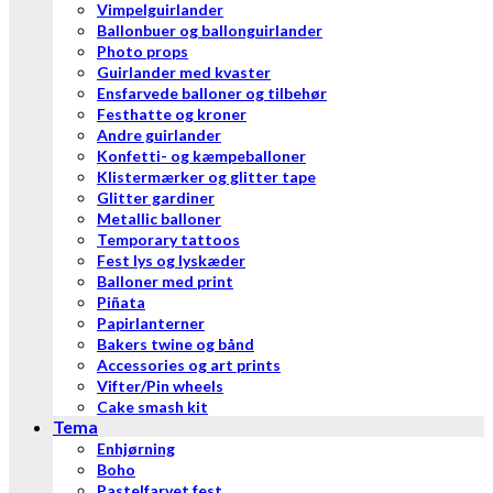
Vimpelguirlander
Ballonbuer og ballonguirlander
Photo props
Guirlander med kvaster
Ensfarvede balloner og tilbehør
Festhatte og kroner
Andre guirlander
Konfetti- og kæmpeballoner
Klistermærker og glitter tape
Glitter gardiner
Metallic balloner
Temporary tattoos
Fest lys og lyskæder
Balloner med print
Piñata
Papirlanterner
Bakers twine og bånd
Accessories og art prints
Vifter/Pin wheels
Cake smash kit
Tema
Enhjørning
Boho
Pastelfarvet fest