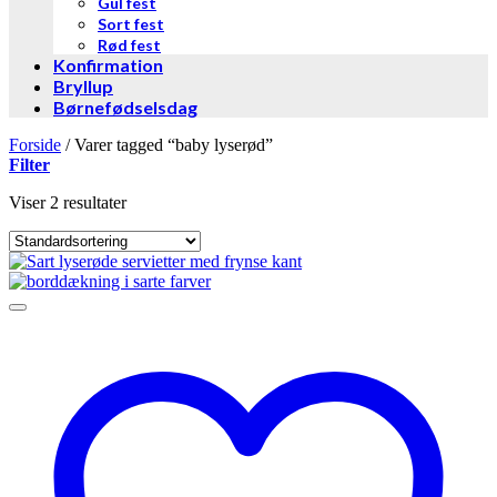
Gul fest
Sort fest
Rød fest
Konfirmation
Bryllup
Børnefødselsdag
Forside
/
Varer tagged “baby lyserød”
Filter
Viser 2 resultater