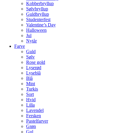
Kobberbryllup
Sølvbryllup
Guldbryllup
Studenterfest
Valentine’s Day
Halloween
Jul
Nytår
Farve
Guld
Sølv
Rose gold
Lyserød
Lyseblå
Blå
Mint
Turkis
Sort
Hvid
Lilla
Lavendel
Fersken
Pastelfarver
Grøn
Gul