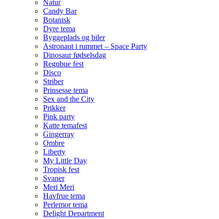
Natur
Candy Bar
Botanisk
Dyre tema
Byggeplads og biler
Astronaut i rummet – Space Party
Dinosaur fødselsdag
Regnbue fest
Disco
Striber
Prinsesse tema
Sex and the City
Prikker
Pink party
Katte temafest
Gingerray
Ombre
Liberty
My Little Day
Tropisk fest
Svaner
Meri Meri
Havfrue tema
Perlemor tema
Delight Department