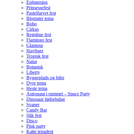
Enhjørning
Prinsessefest
Pastelfarvet fest
Blomster tema
Boho
Cirkus
Regnbue fest
Flamingo fest
Glamour
Havfruer
Tropisk fest
Natur
Botanisk
Liberty
Byggeplads og biler
Dyre tema
Heste tema
Astronaut i rummet – Space Party
Dinosaur fødselsdag
Svaner
Candy Bar
Slik fest
Disco
Pink party
Katte temafest