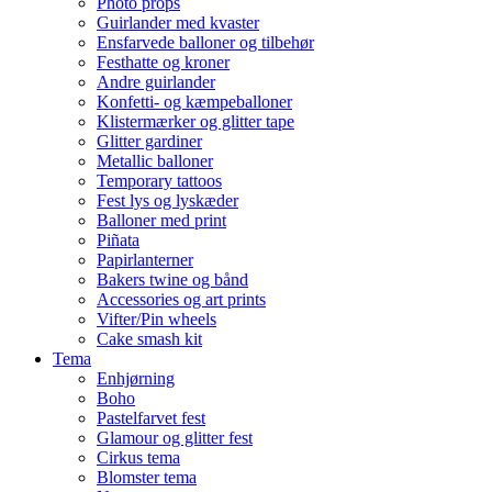
Photo props
Guirlander med kvaster
Ensfarvede balloner og tilbehør
Festhatte og kroner
Andre guirlander
Konfetti- og kæmpeballoner
Klistermærker og glitter tape
Glitter gardiner
Metallic balloner
Temporary tattoos
Fest lys og lyskæder
Balloner med print
Piñata
Papirlanterner
Bakers twine og bånd
Accessories og art prints
Vifter/Pin wheels
Cake smash kit
Tema
Enhjørning
Boho
Pastelfarvet fest
Glamour og glitter fest
Cirkus tema
Blomster tema