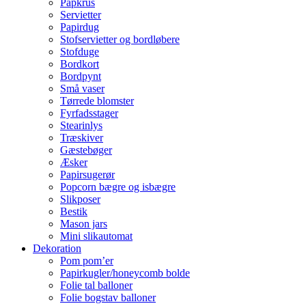
Papkrus
Servietter
Papirdug
Stofservietter og bordløbere
Stofduge
Bordkort
Bordpynt
Små vaser
Tørrede blomster
Fyrfadsstager
Stearinlys
Træskiver
Gæstebøger
Æsker
Papirsugerør
Popcorn bægre og isbægre
Slikposer
Bestik
Mason jars
Mini slikautomat
Dekoration
Pom pom’er
Papirkugler/honeycomb bolde
Folie tal balloner
Folie bogstav balloner