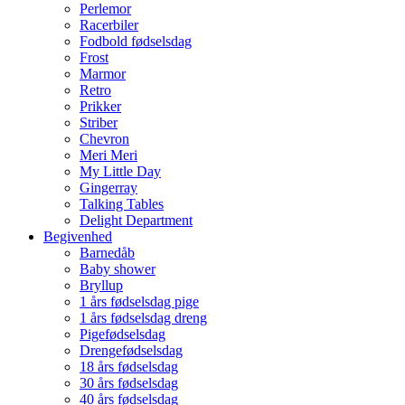
Perlemor
Racerbiler
Fodbold fødselsdag
Frost
Marmor
Retro
Prikker
Striber
Chevron
Meri Meri
My Little Day
Gingerray
Talking Tables
Delight Department
Begivenhed
Barnedåb
Baby shower
Bryllup
1 års fødselsdag pige
1 års fødselsdag dreng
Pigefødselsdag
Drengefødselsdag
18 års fødselsdag
30 års fødselsdag
40 års fødselsdag