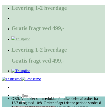
Fortsæt
Levering 1-2 hverdage
til
indhold
Gratis fragt ved 499,-
Levering 1-2 hverdage
Gratis fragt ved 499,-
Søg
OBS: Vi holder sommerlukket for afsendelse af ordrer fra
efter:
13/7 til og med 10/8. Ordrer aflagt i denne periode sendes d.