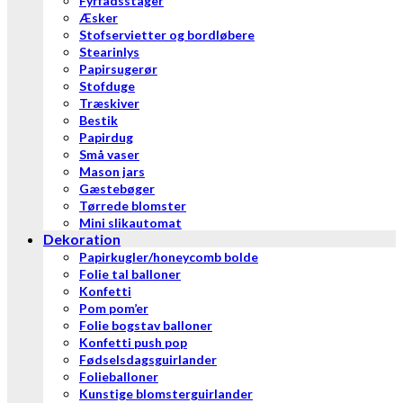
Fyrfadsstager
Æsker
Stofservietter og bordløbere
Stearinlys
Papirsugerør
Stofduge
Træskiver
Bestik
Papirdug
Små vaser
Mason jars
Gæstebøger
Tørrede blomster
Mini slikautomat
Dekoration
Papirkugler/honeycomb bolde
Folie tal balloner
Konfetti
Pom pom’er
Folie bogstav balloner
Konfetti push pop
Fødselsdagsguirlander
Folieballoner
Kunstige blomsterguirlander