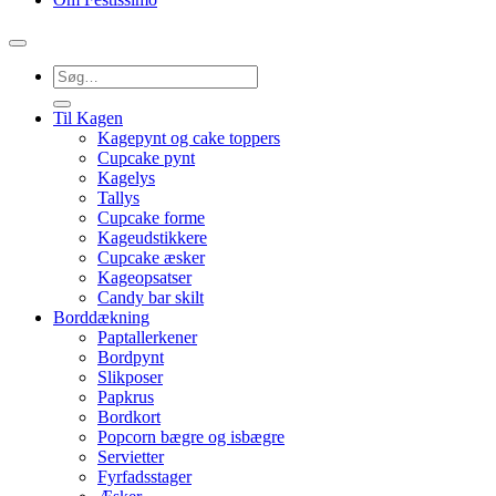
Søg
efter:
Til Kagen
Kagepynt og cake toppers
Cupcake pynt
Kagelys
Tallys
Cupcake forme
Kageudstikkere
Cupcake æsker
Kageopsatser
Candy bar skilt
Borddækning
Paptallerkener
Bordpynt
Slikposer
Papkrus
Bordkort
Popcorn bægre og isbægre
Servietter
Fyrfadsstager