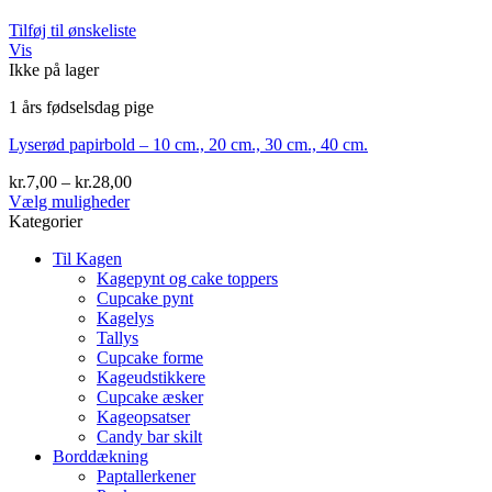
Tilføj til ønskeliste
Vis
Ikke på lager
1 års fødselsdag pige
Lyserød papirbold – 10 cm., 20 cm., 30 cm., 40 cm.
Prisinterval:
kr.
7,00
–
kr.
28,00
kr.7,00
Vælg muligheder
Dette
til
Kategorier
vare
kr.28,00
Til Kagen
har
Kagepynt og cake toppers
flere
Cupcake pynt
varianter.
Kagelys
Mulighederne
Tallys
kan
Cupcake forme
vælges
Kageudstikkere
på
Cupcake æsker
varesiden
Kageopsatser
Candy bar skilt
Borddækning
Paptallerkener