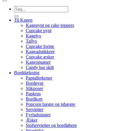
Søg
efter:
Til Kagen
Kagepynt og cake toppers
Cupcake pynt
Kagelys
Tallys
Cupcake forme
Kageudstikkere
Cupcake æsker
Kageopsatser
Candy bar skilt
Borddækning
Paptallerkener
Bordpynt
Slikposer
Papkrus
Bordkort
Popcorn bægre og isbægre
Servietter
Fyrfadsstager
Æsker
Stofservietter og bordløbere
Stearinlys