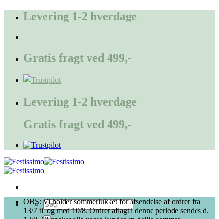
Fortsæt
Levering 1-2 hverdage
til
indhold
Gratis fragt ved 499,-
Levering 1-2 hverdage
Gratis fragt ved 499,-
OBS: Vi holder sommerlukket for afsendelse af ordrer fra
Søg
13/7 til og med 10/8. Ordrer aflagt i denne periode sendes d.
efter: