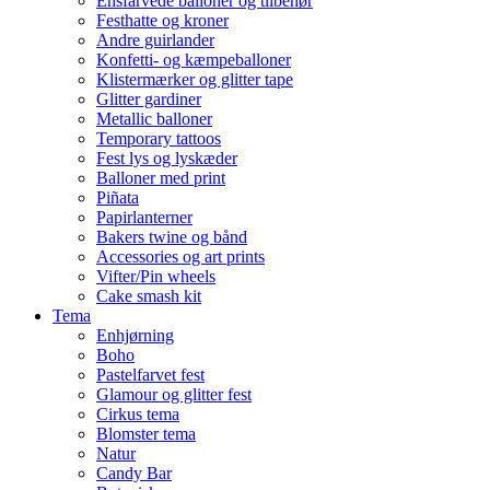
Ensfarvede balloner og tilbehør
Festhatte og kroner
Andre guirlander
Konfetti- og kæmpeballoner
Klistermærker og glitter tape
Glitter gardiner
Metallic balloner
Temporary tattoos
Fest lys og lyskæder
Balloner med print
Piñata
Papirlanterner
Bakers twine og bånd
Accessories og art prints
Vifter/Pin wheels
Cake smash kit
Tema
Enhjørning
Boho
Pastelfarvet fest
Glamour og glitter fest
Cirkus tema
Blomster tema
Natur
Candy Bar