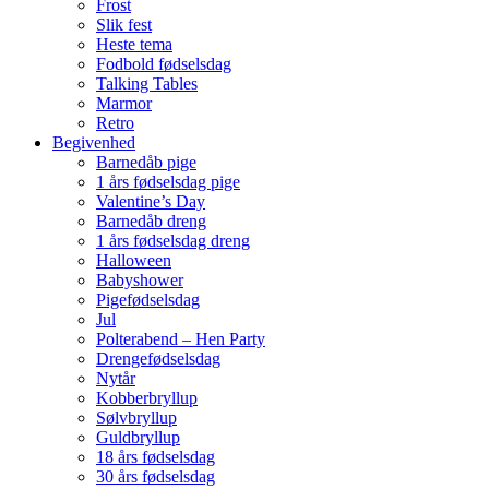
Frost
Slik fest
Heste tema
Fodbold fødselsdag
Talking Tables
Marmor
Retro
Begivenhed
Barnedåb pige
1 års fødselsdag pige
Valentine’s Day
Barnedåb dreng
1 års fødselsdag dreng
Halloween
Babyshower
Pigefødselsdag
Jul
Polterabend – Hen Party
Drengefødselsdag
Nytår
Kobberbryllup
Sølvbryllup
Guldbryllup
18 års fødselsdag
30 års fødselsdag