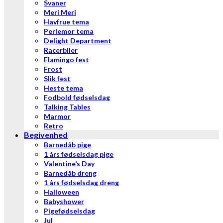
Svaner
Meri Meri
Havfrue tema
Perlemor tema
Delight Department
Racerbiler
Flamingo fest
Frost
Slik fest
Heste tema
Fodbold fødselsdag
Talking Tables
Marmor
Retro
Begivenhed
Barnedåb pige
1 års fødselsdag pige
Valentine’s Day
Barnedåb dreng
1 års fødselsdag dreng
Halloween
Babyshower
Pigefødselsdag
Jul