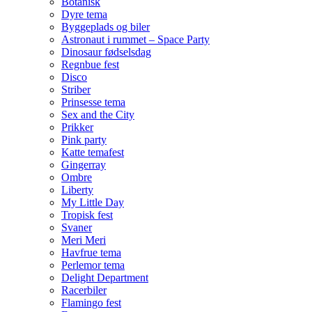
Botanisk
Dyre tema
Byggeplads og biler
Astronaut i rummet – Space Party
Dinosaur fødselsdag
Regnbue fest
Disco
Striber
Prinsesse tema
Sex and the City
Prikker
Pink party
Katte temafest
Gingerray
Ombre
Liberty
My Little Day
Tropisk fest
Svaner
Meri Meri
Havfrue tema
Perlemor tema
Delight Department
Racerbiler
Flamingo fest