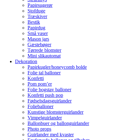
Papirsugerør
Stofduge
Træskiver
Bestik
Papirdug
Små vaser
Mason jars
Gæstebøger
Tørrede blomster
Mini slikautomat
Dekoration
Papirkugler/honeycomb bolde
Folie tal balloner
Konfetti
Pom pom’er
Folie bogstav balloner
Konfetti push pop
Fødselsdagsguirlander
Folieballoner
Kunstige blomsterguirlander
Vimpelguirlander
Ballonbuer og ballonguirlander
Photo props
Guirlander med kvaster