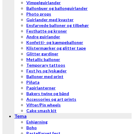
Vimpelguirlander
Ballonbuer og ballonguirlander
Photo props
Guirlander med kvaster
Ensfarvede balloner og tilbehør
Festhatte og kroner
Andre guirlander
Konfetti- og kæmpeballoner
Klistermærker og glitter tape
Glitter gardiner
Metallic balloner
Temporary tattoos
Fest lys og lyskæder
Balloner med print
Piñata
Papirlanterner
Bakers twine og bånd
Accessories og art prints
Vifter/Pin wheels
Cake smash kit
Tema
Enhjørning
Boho
Pastelfarvet fest