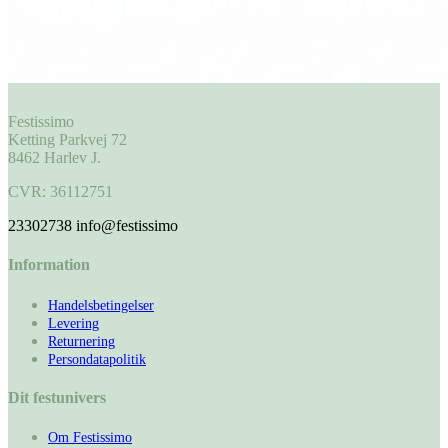
Festissimo
Ketting Parkvej 72
8462 Harlev J.
CVR: 36112751
23302738
info@festissimo
Information
Handelsbetingelser
Levering
Returnering
Persondatapolitik
Dit festunivers
Om Festissimo