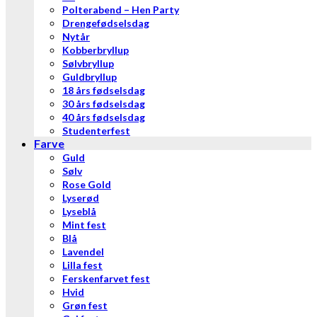
Polterabend – Hen Party
Drengefødselsdag
Nytår
Kobberbryllup
Sølvbryllup
Guldbryllup
18 års fødselsdag
30 års fødselsdag
40 års fødselsdag
Studenterfest
Farve
Guld
Sølv
Rose Gold
Lyserød
Lyseblå
Mint fest
Blå
Lavendel
Lilla fest
Ferskenfarvet fest
Hvid
Grøn fest