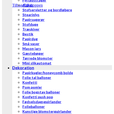
Fyrfadsstager
Æsker
Tilbage til shoppen
Stofservietter og bordløbere
Stearinlys
Papirsugerør
Stofduge
Træskiver
Bestik
Papirdug
Små vaser
Mason jars
Gæstebøger
Tørrede blomster
Mini slikautomat
Dekoration
Papirkugler/honeycomb bolde
Folie tal balloner
Konfetti
Pom pom’er
Folie bogstav balloner
Konfetti push pop
Fødselsdagsguirlander
Folieballoner
Kunstige blomsterguirlander