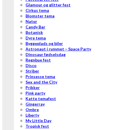
Glamour og glitter fest
Cirkus tema
Blomster tema
Natur
Candy Bar
Botanisk
Dyre tema
Byggeplads og biler
Astronaut i rummet – Space Party
Dinosaur fødselsdag
Regnbue fest
Disco
Striber
Prinsesse tema
Sex and the City
Prikker
Pink party
Katte temafest
Gingerray
Ombre
Liberty
My Little Day
Tropisk fest