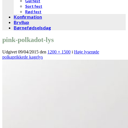
Gul fest
Sort fest
Rød fest
Konfirmation
Bryllup
Børnefødselsdag
pink-polkadot-lys
Udgivet
09/04/2015
den
1200 × 1500
i
Høje lyserøde
polkaprikkede kagelys