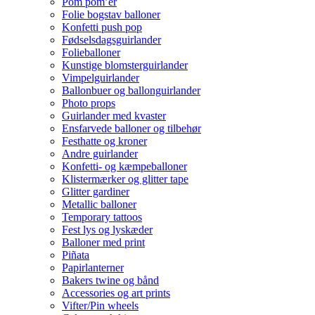
Pom pom’er
Folie bogstav balloner
Konfetti push pop
Fødselsdagsguirlander
Folieballoner
Kunstige blomsterguirlander
Vimpelguirlander
Ballonbuer og ballonguirlander
Photo props
Guirlander med kvaster
Ensfarvede balloner og tilbehør
Festhatte og kroner
Andre guirlander
Konfetti- og kæmpeballoner
Klistermærker og glitter tape
Glitter gardiner
Metallic balloner
Temporary tattoos
Fest lys og lyskæder
Balloner med print
Piñata
Papirlanterner
Bakers twine og bånd
Accessories og art prints
Vifter/Pin wheels