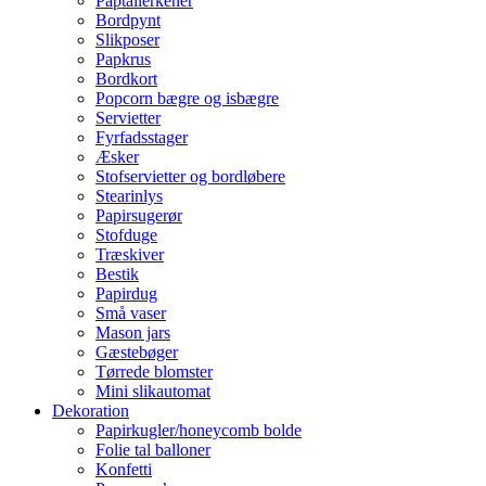
Paptallerkener
Bordpynt
Slikposer
Papkrus
Bordkort
Popcorn bægre og isbægre
Servietter
Fyrfadsstager
Æsker
Stofservietter og bordløbere
Stearinlys
Papirsugerør
Stofduge
Træskiver
Bestik
Papirdug
Små vaser
Mason jars
Gæstebøger
Tørrede blomster
Mini slikautomat
Dekoration
Papirkugler/honeycomb bolde
Folie tal balloner
Konfetti