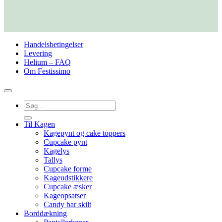
Handelsbetingelser
Levering
Helium – FAQ
Om Festissimo
Søg
efter:
Til Kagen
Kagepynt og cake toppers
Cupcake pynt
Kagelys
Tallys
Cupcake forme
Kageudstikkere
Cupcake æsker
Kageopsatser
Candy bar skilt
Borddækning