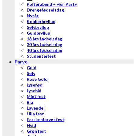
Polterabend – Hen Party
Drengefødselsdag
Nytår
Kobberbryllup
Sølvbryllup
Guldbryllup
18 års fødselsdag
30 års fødselsdag
40 års fødselsdag
Studenterfest
Farve
Guld
Sølv
Rose Gold
Lyserød
Lyseblå
Mint fest
Blå
Lavendel
Lilla fest
Ferskenfarvet fest
Hvid
Grøn fest