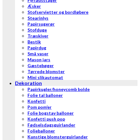
Fyrfadsstager
Æsker
Stofservietter og bordløbere
Stearinlys
Papirsugerør
Stofduge
Træskiver
Bestik
Papirdug
Små vaser
Mason jars
Gæstebøger
Tørrede blomster
Mini slikautomat
Dekoration
Papirkugler/honeycomb bolde
Folie tal balloner
Konfetti
Pom pom’er
Folie bogstav balloner
Konfetti push pop
Fødselsdagsguirlander
Folieballoner
Kunstige blomsterguirlander