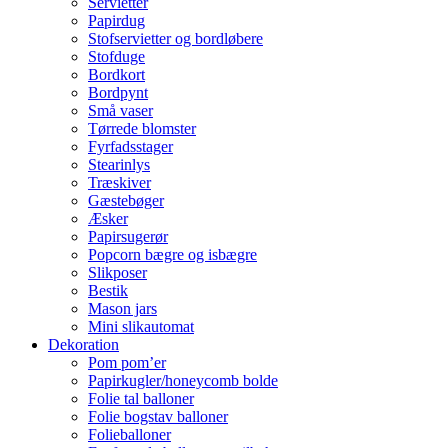
Servietter
Papirdug
Stofservietter og bordløbere
Stofduge
Bordkort
Bordpynt
Små vaser
Tørrede blomster
Fyrfadsstager
Stearinlys
Træskiver
Gæstebøger
Æsker
Papirsugerør
Popcorn bægre og isbægre
Slikposer
Bestik
Mason jars
Mini slikautomat
Dekoration
Pom pom’er
Papirkugler/honeycomb bolde
Folie tal balloner
Folie bogstav balloner
Folieballoner