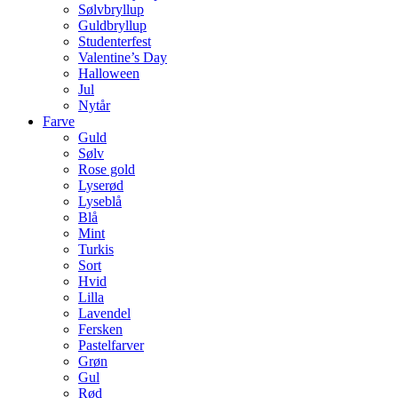
Sølvbryllup
Guldbryllup
Studenterfest
Valentine’s Day
Halloween
Jul
Nytår
Farve
Guld
Sølv
Rose gold
Lyserød
Lyseblå
Blå
Mint
Turkis
Sort
Hvid
Lilla
Lavendel
Fersken
Pastelfarver
Grøn
Gul
Rød