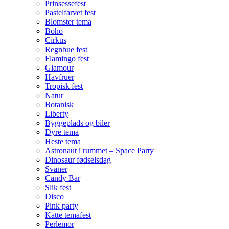
Prinsessefest
Pastelfarvet fest
Blomster tema
Boho
Cirkus
Regnbue fest
Flamingo fest
Glamour
Havfruer
Tropisk fest
Natur
Botanisk
Liberty
Byggeplads og biler
Dyre tema
Heste tema
Astronaut i rummet – Space Party
Dinosaur fødselsdag
Svaner
Candy Bar
Slik fest
Disco
Pink party
Katte temafest
Perlemor