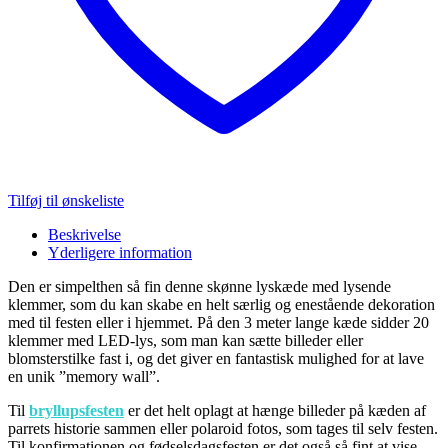
Tilføj til ønskeliste
Beskrivelse
Yderligere information
Den er simpelthen så fin denne skønne lyskæde med lysende
klemmer, som du kan skabe en helt særlig og enestående dekoration
med til festen eller i hjemmet. På den 3 meter lange kæde sidder 20
klemmer med LED-lys, som man kan sætte billeder eller
blomsterstilke fast i, og det giver en fantastisk mulighed for at lave
en unik ”memory wall”.
Til
bryllupsfesten
er det helt oplagt at hænge billeder på kæden af
parrets historie sammen eller polaroid fotos, som tages til selv festen.
Til konfirmationen og fødselsdagsfesten er det også så fint at vise