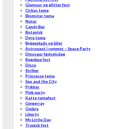
Glamour og glitter fest
Cirkus tema
Blomster tema
Natur
Candy Bar
Botanisk
Dyre tema
Byggeplads og biler
Astronaut i rummet – Space Party
Dinosaur fødselsdag
Regnbue fest
Disco
Striber
Prinsesse tema
Sex and the City
Prikker
Pink party
Katte temafest
Gingerray
Ombre
Liberty
My Little Day
Tropisk fest