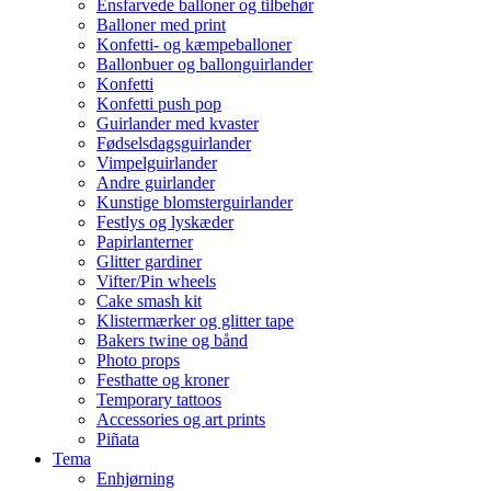
Ensfarvede balloner og tilbehør
Balloner med print
Konfetti- og kæmpeballoner
Ballonbuer og ballonguirlander
Konfetti
Konfetti push pop
Guirlander med kvaster
Fødselsdagsguirlander
Vimpelguirlander
Andre guirlander
Kunstige blomsterguirlander
Festlys og lyskæder
Papirlanterner
Glitter gardiner
Vifter/Pin wheels
Cake smash kit
Klistermærker og glitter tape
Bakers twine og bånd
Photo props
Festhatte og kroner
Temporary tattoos
Accessories og art prints
Piñata
Tema
Enhjørning