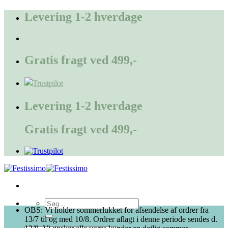
Fortsæt
Levering 1-2 hverdage
til
indhold
Gratis fragt ved 499,-
Levering 1-2 hverdage
Gratis fragt ved 499,-
Søg
OBS: Vi holder sommerlukket for afsendelse af ordrer fra
efter:
13/7 til og med 10/8. Ordrer aflagt i denne periode sendes d.