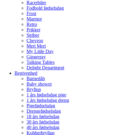
Racerbiler
Fodbold fødselsdag
Frost
Marmor
Retro
Prikker
Striber
Chevron
Meri Meri
My Little Day
Gingerray
Talking Tables
Delight Department
Begivenhed
Barnedåb
Baby shower
Bryllup
1 års fødselsdag pige
1 års fødselsdag dreng
Pigefødselsdag
Drengefødselsdag
18 års fødselsdag
30 års fødselsdag
40 års fødselsdag
Kobberbryllup