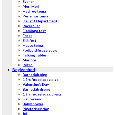
Svaner
Meri Meri
Havfrue tema
Perlemor tema
Delight Department
Racerbiler
Flamingo fest
Frost
Slik fest
Heste tema
Fodbold fødselsdag
Talking Tables
Marmor
Retro
Begivenhed
Barnedåb pige
1 års fødselsdag pige
Valentine’s Day
Barnedåb dreng
1 års fødselsdag dreng
Halloween
Babyshower
Pigefødselsdag
Jul