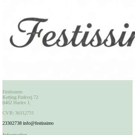
Festissimo
Ketting Parkvej 72
8462 Harlev J.
CVR: 36112751
23302738
info@festissimo
Information