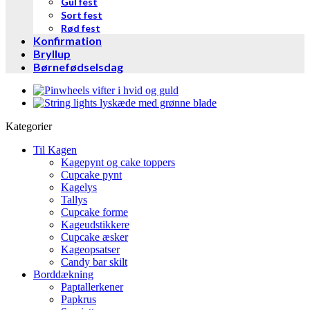
Gul fest
Sort fest
Rød fest
Konfirmation
Bryllup
Børnefødselsdag
Kategorier
Til Kagen
Kagepynt og cake toppers
Cupcake pynt
Kagelys
Tallys
Cupcake forme
Kageudstikkere
Cupcake æsker
Kageopsatser
Candy bar skilt
Borddækning
Paptallerkener
Papkrus