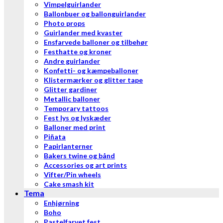
Vimpelguirlander
Ballonbuer og ballonguirlander
Photo props
Guirlander med kvaster
Ensfarvede balloner og tilbehør
Festhatte og kroner
Andre guirlander
Konfetti- og kæmpeballoner
Klistermærker og glitter tape
Glitter gardiner
Metallic balloner
Temporary tattoos
Fest lys og lyskæder
Balloner med print
Piñata
Papirlanterner
Bakers twine og bånd
Accessories og art prints
Vifter/Pin wheels
Cake smash kit
Tema
Enhjørning
Boho
Pastelfarvet fest