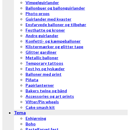
Vimpelguirlander
Ballonbuer og ballonguirlander
Photo props
Guirlander med kvaster
Ensfarvede balloner og tilbehør
Festhatte og kroner
Andre guirlander
Konfetti- og kæmpeballoner
Klistermærker og glitter tape
Glitter gardiner
Metallic balloner
Temporary tattoos
Fest lys og lyskæder
Balloner med print
Piñata
Papirlanterner
Bakers twine og bånd
Accessories og art prints
Vifter/Pin wheels
Cake smash kit
Tema
Enhjørning
Boho
Pastelfarvet fest