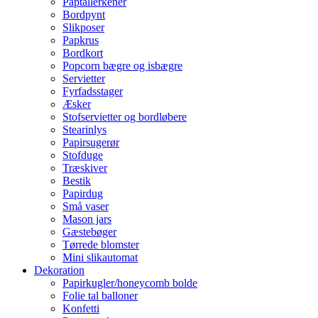
Paptallerkener
Bordpynt
Slikposer
Papkrus
Bordkort
Popcorn bægre og isbægre
Servietter
Fyrfadsstager
Æsker
Stofservietter og bordløbere
Stearinlys
Papirsugerør
Stofduge
Træskiver
Bestik
Papirdug
Små vaser
Mason jars
Gæstebøger
Tørrede blomster
Mini slikautomat
Dekoration
Papirkugler/honeycomb bolde
Folie tal balloner
Konfetti