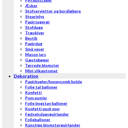
Fyrfadsstager
Æsker
Stofservietter og bordløbere
Stearinlys
Papirsugerør
Stofduge
Træskiver
Bestik
Papirdug
Små vaser
Mason jars
Gæstebøger
Tørrede blomster
Mini slikautomat
Dekoration
Papirkugler/honeycomb bolde
Folie tal balloner
Konfetti
Pom pom’er
Folie bogstav balloner
Konfetti push pop
Fødselsdagsguirlander
Folieballoner
Kunstige blomsterguirlander