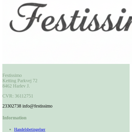
Festissimo
Ketting Parkvej 72
8462 Harlev J.
CVR: 36112751
23302738
info@festissimo
Information
Handelsbetingelser