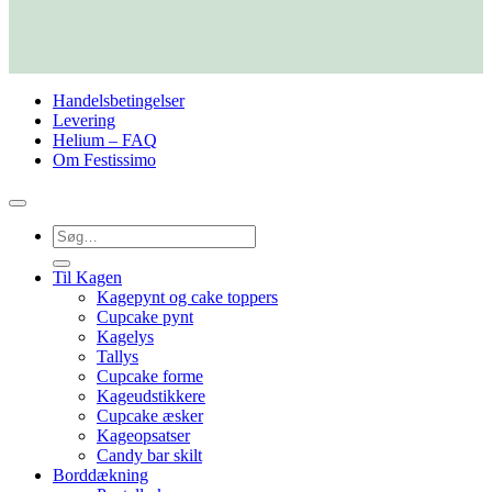
Handelsbetingelser
Levering
Helium – FAQ
Om Festissimo
Søg
efter:
Til Kagen
Kagepynt og cake toppers
Cupcake pynt
Kagelys
Tallys
Cupcake forme
Kageudstikkere
Cupcake æsker
Kageopsatser
Candy bar skilt
Borddækning