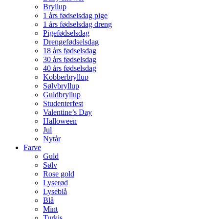
Bryllup
1 års fødselsdag pige
1 års fødselsdag dreng
Pigefødselsdag
Drengefødselsdag
18 års fødselsdag
30 års fødselsdag
40 års fødselsdag
Kobberbryllup
Sølvbryllup
Guldbryllup
Studenterfest
Valentine’s Day
Halloween
Jul
Nytår
Farve
Guld
Sølv
Rose gold
Lyserød
Lyseblå
Blå
Mint
Turkis