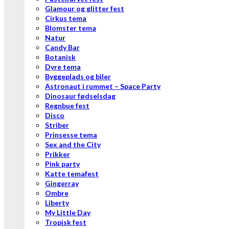
Glamour og glitter fest
Cirkus tema
Blomster tema
Natur
Candy Bar
Botanisk
Dyre tema
Byggeplads og biler
Astronaut i rummet – Space Party
Dinosaur fødselsdag
Regnbue fest
Disco
Striber
Prinsesse tema
Sex and the City
Prikker
Pink party
Katte temafest
Gingerray
Ombre
Liberty
My Little Day
Tropisk fest