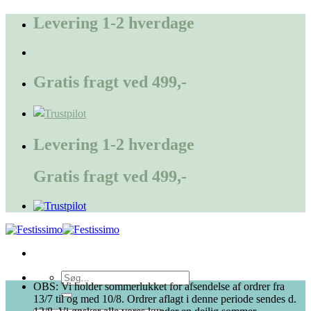
Fortsæt
Levering 1-2 hverdage
til
indhold
Gratis fragt ved 499,-
Levering 1-2 hverdage
Gratis fragt ved 499,-
Søg
OBS: Vi holder sommerlukket for afsendelse af ordrer fra
efter:
13/7 til og med 10/8. Ordrer aflagt i denne periode sendes d.