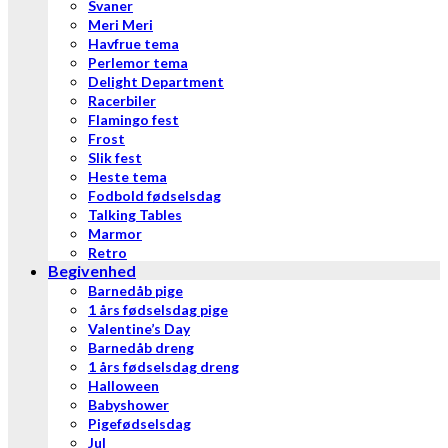
Svaner
Meri Meri
Havfrue tema
Perlemor tema
Delight Department
Racerbiler
Flamingo fest
Frost
Slik fest
Heste tema
Fodbold fødselsdag
Talking Tables
Marmor
Retro
Begivenhed
Barnedåb pige
1 års fødselsdag pige
Valentine’s Day
Barnedåb dreng
1 års fødselsdag dreng
Halloween
Babyshower
Pigefødselsdag
Jul