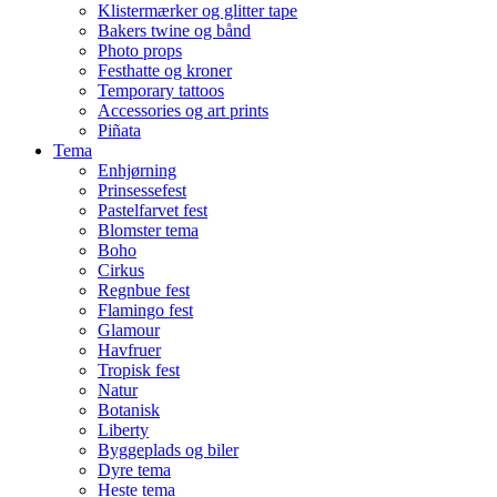
Klistermærker og glitter tape
Bakers twine og bånd
Photo props
Festhatte og kroner
Temporary tattoos
Accessories og art prints
Piñata
Tema
Enhjørning
Prinsessefest
Pastelfarvet fest
Blomster tema
Boho
Cirkus
Regnbue fest
Flamingo fest
Glamour
Havfruer
Tropisk fest
Natur
Botanisk
Liberty
Byggeplads og biler
Dyre tema
Heste tema