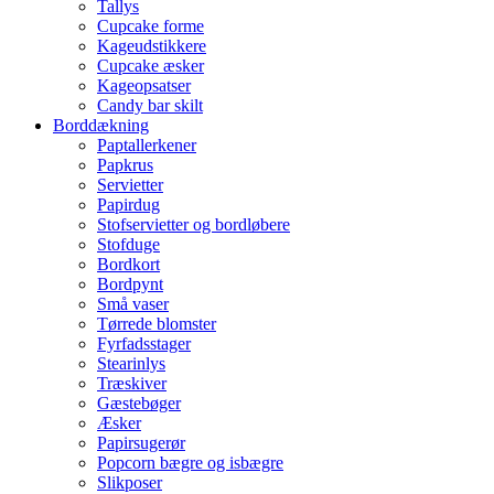
Tallys
Cupcake forme
Kageudstikkere
Cupcake æsker
Kageopsatser
Candy bar skilt
Borddækning
Paptallerkener
Papkrus
Servietter
Papirdug
Stofservietter og bordløbere
Stofduge
Bordkort
Bordpynt
Små vaser
Tørrede blomster
Fyrfadsstager
Stearinlys
Træskiver
Gæstebøger
Æsker
Papirsugerør
Popcorn bægre og isbægre
Slikposer