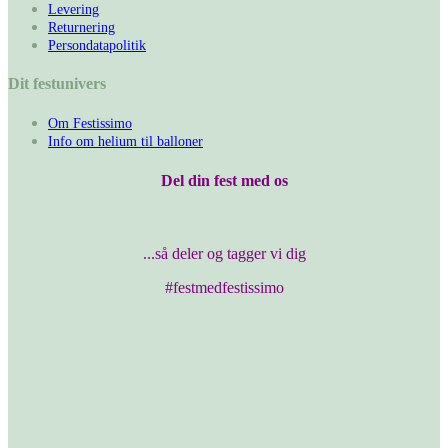
Levering
Returnering
Persondatapolitik
Dit festunivers
Om Festissimo
Info om helium til balloner
Del din fest med os
...så deler og tagger vi dig
#festmedfestissimo