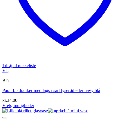
Tilføj til ønskeliste
Vis
Blå
Papir bladranker med tags i sart lyserød eller navy blå
kr.
34,00
Vælg muligheder
Dette
vare
har
flere