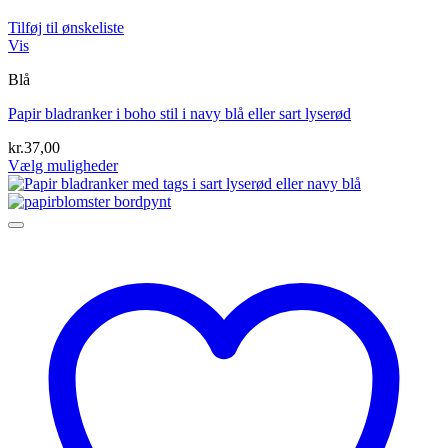
Tilføj til ønskeliste
Vis
Blå
Papir bladranker i boho stil i navy blå eller sart lyserød
kr.
37,00
Vælg muligheder
Dette
vare
har
flere
varianter.
Mulighederne
kan
vælges
på
varesiden