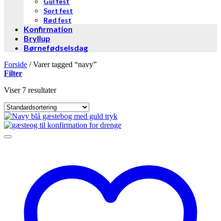
Gul fest
Sort fest
Rød fest
Konfirmation
Bryllup
Børnefødselsdag
Forside
/
Varer tagged “navy”
Filter
Viser 7 resultater