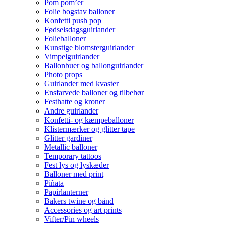
Pom pom’er
Folie bogstav balloner
Konfetti push pop
Fødselsdagsguirlander
Folieballoner
Kunstige blomsterguirlander
Vimpelguirlander
Ballonbuer og ballonguirlander
Photo props
Guirlander med kvaster
Ensfarvede balloner og tilbehør
Festhatte og kroner
Andre guirlander
Konfetti- og kæmpeballoner
Klistermærker og glitter tape
Glitter gardiner
Metallic balloner
Temporary tattoos
Fest lys og lyskæder
Balloner med print
Piñata
Papirlanterner
Bakers twine og bånd
Accessories og art prints
Vifter/Pin wheels