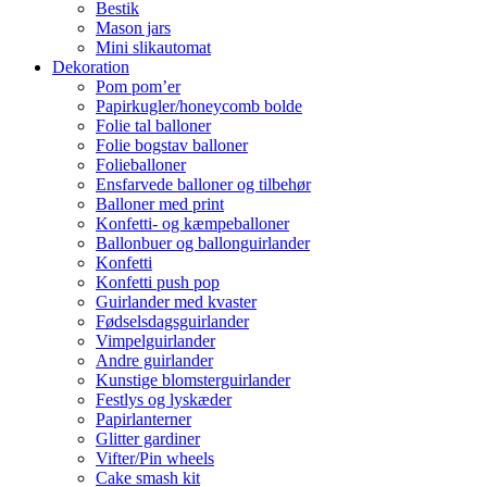
Bestik
Mason jars
Mini slikautomat
Dekoration
Pom pom’er
Papirkugler/honeycomb bolde
Folie tal balloner
Folie bogstav balloner
Folieballoner
Ensfarvede balloner og tilbehør
Balloner med print
Konfetti- og kæmpeballoner
Ballonbuer og ballonguirlander
Konfetti
Konfetti push pop
Guirlander med kvaster
Fødselsdagsguirlander
Vimpelguirlander
Andre guirlander
Kunstige blomsterguirlander
Festlys og lyskæder
Papirlanterner
Glitter gardiner
Vifter/Pin wheels
Cake smash kit