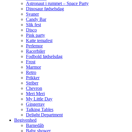
Astronaut i rummet – Space Party
Dinosaur fødselsdag
Svaner
Candy Bar
Slik fest
Disco
Pink party
Katte temafest
Perlemor
Racerbiler
Fodbold fødselsdag
Frost
Marmor
Retro
Prikker
Striber
Chevron
Meri Meri
My Little Day
Gingerray
Talking Tables
Delight Department
Begivenhed
Barnedåb
Baby shower