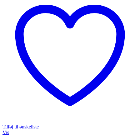
varianter.
Mulighederne
kan
vælges
på
varesiden
Tilføj til ønskeliste
Vis