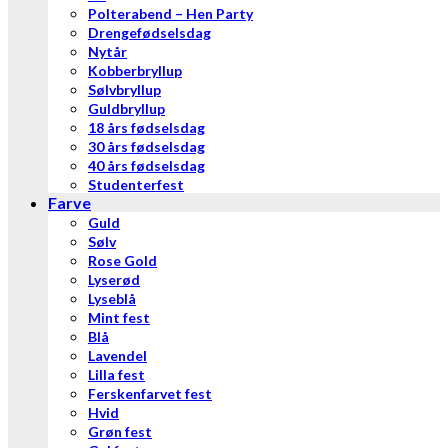
Polterabend – Hen Party
Drengefødselsdag
Nytår
Kobberbryllup
Sølvbryllup
Guldbryllup
18 års fødselsdag
30 års fødselsdag
40 års fødselsdag
Studenterfest
Farve
Guld
Sølv
Rose Gold
Lyserød
Lyseblå
Mint fest
Blå
Lavendel
Lilla fest
Ferskenfarvet fest
Hvid
Grøn fest