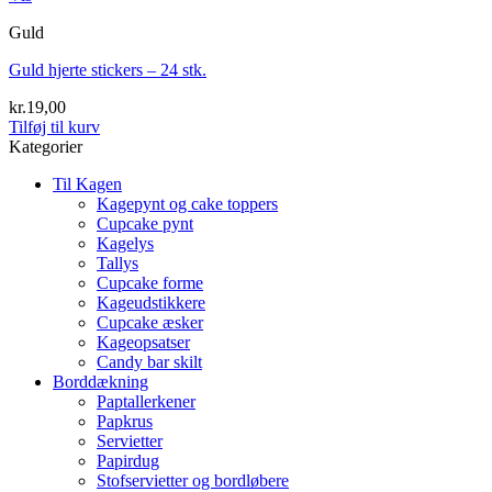
Guld
Guld hjerte stickers – 24 stk.
kr.
19,00
Tilføj til kurv
Kategorier
Til Kagen
Kagepynt og cake toppers
Cupcake pynt
Kagelys
Tallys
Cupcake forme
Kageudstikkere
Cupcake æsker
Kageopsatser
Candy bar skilt
Borddækning
Paptallerkener
Papkrus
Servietter
Papirdug
Stofservietter og bordløbere