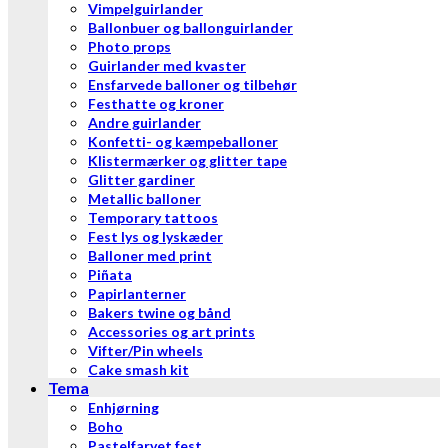
Vimpelguirlander
Ballonbuer og ballonguirlander
Photo props
Guirlander med kvaster
Ensfarvede balloner og tilbehør
Festhatte og kroner
Andre guirlander
Konfetti- og kæmpeballoner
Klistermærker og glitter tape
Glitter gardiner
Metallic balloner
Temporary tattoos
Fest lys og lyskæder
Balloner med print
Piñata
Papirlanterner
Bakers twine og bånd
Accessories og art prints
Vifter/Pin wheels
Cake smash kit
Tema
Enhjørning
Boho
Pastelfarvet fest