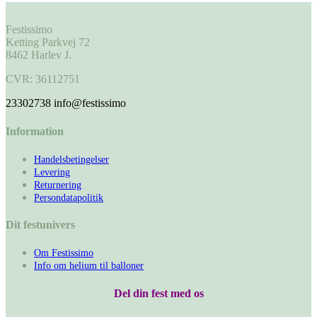
Festissimo
Ketting Parkvej 72
8462 Harlev J.
CVR: 36112751
23302738
info@festissimo
Information
Handelsbetingelser
Levering
Returnering
Persondatapolitik
Dit festunivers
Om Festissimo
Info om helium til balloner
Del din fest med os