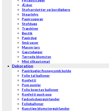
Fyrfadsstager
Æsker
Stofservietter og bordløbere
Stearinlys
Papirsugerør
Stofduge
Træskiver
Bestik
Papirdug
Små vaser
Mason jars
Gæstebøger
Tørrede blomster
Mini slikautomat
Dekoration
Papirkugler/honeycomb bolde
Folie tal balloner
Konfetti
Pom pom’er
Folie bogstav balloner
Konfetti push pop
Fødselsdagsguirlander
Folieballoner
Kunstige blomsterguirlander