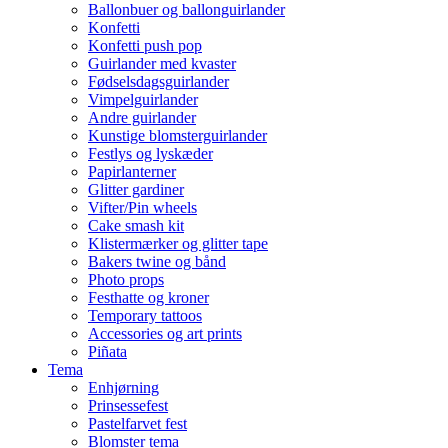
Ballonbuer og ballonguirlander
Konfetti
Konfetti push pop
Guirlander med kvaster
Fødselsdagsguirlander
Vimpelguirlander
Andre guirlander
Kunstige blomsterguirlander
Festlys og lyskæder
Papirlanterner
Glitter gardiner
Vifter/Pin wheels
Cake smash kit
Klistermærker og glitter tape
Bakers twine og bånd
Photo props
Festhatte og kroner
Temporary tattoos
Accessories og art prints
Piñata
Tema
Enhjørning
Prinsessefest
Pastelfarvet fest
Blomster tema