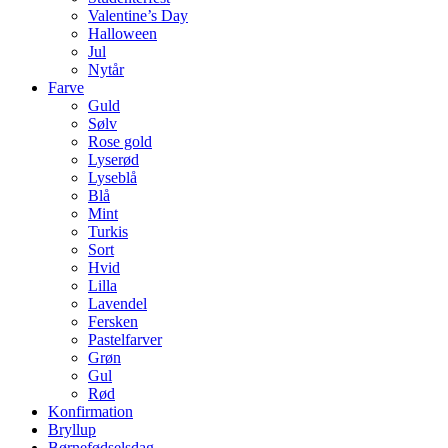
Valentine’s Day
Halloween
Jul
Nytår
Farve
Guld
Sølv
Rose gold
Lyserød
Lyseblå
Blå
Mint
Turkis
Sort
Hvid
Lilla
Lavendel
Fersken
Pastelfarver
Grøn
Gul
Rød
Konfirmation
Bryllup
Børnefødselsdag