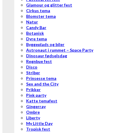
Glamour og glitter fest
Cirkus tema
Blomster tema
Natur
Candy Bar
Botanisk
Dyre tema
Byggeplads og biler
Astronaut i rummet – Space Party
Dinosaur fødselsdag
Regnbue fest
Disco
Striber
Prinsesse tema
Sex and the City
Prikker
Pink party
Katte temafest
Gingerray
Ombre
Liberty
My Little Day
Tropisk fest