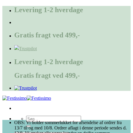
Fortsæt
Levering 1-2 hverdage
til
indhold
Gratis fragt ved 499,-
Levering 1-2 hverdage
Gratis fragt ved 499,-
Søg
OBS: Vi holder sommerlukket for afsendelse af ordrer fra
efter:
13/7 til og med 10/8. Ordrer aflagt i denne periode sendes d.