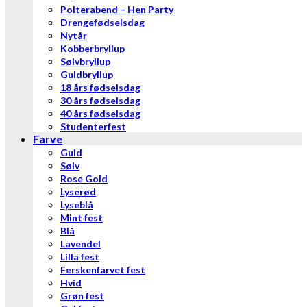
Polterabend – Hen Party
Drengefødselsdag
Nytår
Kobberbryllup
Sølvbryllup
Guldbryllup
18 års fødselsdag
30 års fødselsdag
40 års fødselsdag
Studenterfest
Farve
Guld
Sølv
Rose Gold
Lyserød
Lyseblå
Mint fest
Blå
Lavendel
Lilla fest
Ferskenfarvet fest
Hvid
Grøn fest