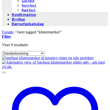
Gul fest
Sort fest
Rød fest
Konfirmation
Bryllup
Børnefødselsdag
Forside
/
Varer tagged “klistermærker”
Filter
Viser 9 resultater