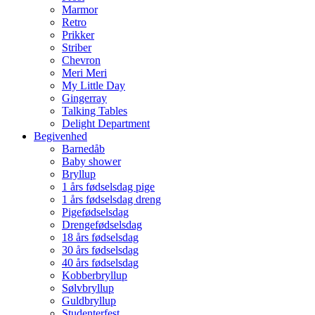
Marmor
Retro
Prikker
Striber
Chevron
Meri Meri
My Little Day
Gingerray
Talking Tables
Delight Department
Begivenhed
Barnedåb
Baby shower
Bryllup
1 års fødselsdag pige
1 års fødselsdag dreng
Pigefødselsdag
Drengefødselsdag
18 års fødselsdag
30 års fødselsdag
40 års fødselsdag
Kobberbryllup
Sølvbryllup
Guldbryllup
Studenterfest