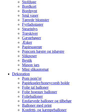
Stofduge
Bordkort
Bordpynt
Små vaser
Tørrede blomster
Fyrfadsstager
Stearinlys
Træskiver
Gæstebøger
Æsker
Papirsugerør
Popcorn bægre og isbægre
Slikposer
Bestik
Mason jars
Mini slikautomat
Dekoration
Pom pom’er
Papirkugler/honeycomb bolde
Folie tal balloner
Folie bogstav balloner
Folieballoner
Ensfarvede balloner og tilbehør
Balloner med print
Konfetti- og kæmpeballoner