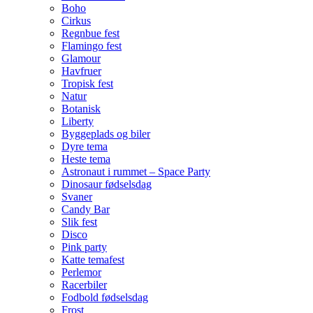
Boho
Cirkus
Regnbue fest
Flamingo fest
Glamour
Havfruer
Tropisk fest
Natur
Botanisk
Liberty
Byggeplads og biler
Dyre tema
Heste tema
Astronaut i rummet – Space Party
Dinosaur fødselsdag
Svaner
Candy Bar
Slik fest
Disco
Pink party
Katte temafest
Perlemor
Racerbiler
Fodbold fødselsdag
Frost