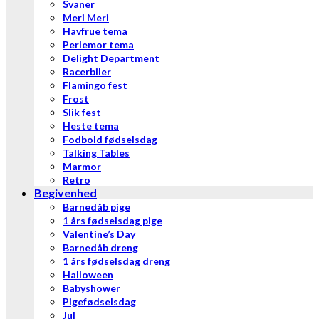
Svaner
Meri Meri
Havfrue tema
Perlemor tema
Delight Department
Racerbiler
Flamingo fest
Frost
Slik fest
Heste tema
Fodbold fødselsdag
Talking Tables
Marmor
Retro
Begivenhed
Barnedåb pige
1 års fødselsdag pige
Valentine’s Day
Barnedåb dreng
1 års fødselsdag dreng
Halloween
Babyshower
Pigefødselsdag
Jul