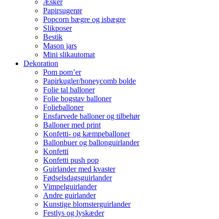
Æsker
Papirsugerør
Popcorn bægre og isbægre
Slikposer
Bestik
Mason jars
Mini slikautomat
Dekoration
Pom pom’er
Papirkugler/honeycomb bolde
Folie tal balloner
Folie bogstav balloner
Folieballoner
Ensfarvede balloner og tilbehør
Balloner med print
Konfetti- og kæmpeballoner
Ballonbuer og ballonguirlander
Konfetti
Konfetti push pop
Guirlander med kvaster
Fødselsdagsguirlander
Vimpelguirlander
Andre guirlander
Kunstige blomsterguirlander
Festlys og lyskæder