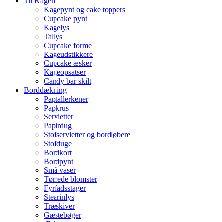
Til Kagen
Kagepynt og cake toppers
Cupcake pynt
Kagelys
Tallys
Cupcake forme
Kageudstikkere
Cupcake æsker
Kageopsatser
Candy bar skilt
Borddækning
Paptallerkener
Papkrus
Servietter
Papirdug
Stofservietter og bordløbere
Stofduge
Bordkort
Bordpynt
Små vaser
Tørrede blomster
Fyrfadsstager
Stearinlys
Træskiver
Gæstebøger