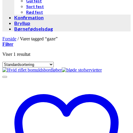
Gul fest
Sort fest
Rød fest
Konfirmation
Bryllup
Børnefødselsdag
Forside
/
Varer tagged “gaze”
Filter
Viser 1 resultat