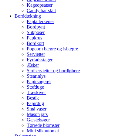
Kageopsatser
Candy bar skilt
Borddækning
Paptallerkener
Bordpynt
Slikposer
Papkrus
Bordkort
Popcorn bægre og isbægre
Servietter
Fyrfadsstager
Æsker
Stofservietter og bordløbere
Stearinlys
Papirsugerør
Stofduge
Træskiver
Bestik
Papirdug
Små vaser
Mason jars
Gæstebøger
Tørrede blomster
Mini slikautomat