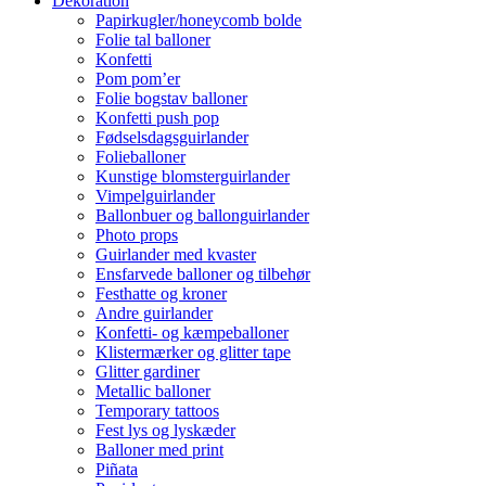
Dekoration
Papirkugler/honeycomb bolde
Folie tal balloner
Konfetti
Pom pom’er
Folie bogstav balloner
Konfetti push pop
Fødselsdagsguirlander
Folieballoner
Kunstige blomsterguirlander
Vimpelguirlander
Ballonbuer og ballonguirlander
Photo props
Guirlander med kvaster
Ensfarvede balloner og tilbehør
Festhatte og kroner
Andre guirlander
Konfetti- og kæmpeballoner
Klistermærker og glitter tape
Glitter gardiner
Metallic balloner
Temporary tattoos
Fest lys og lyskæder
Balloner med print
Piñata