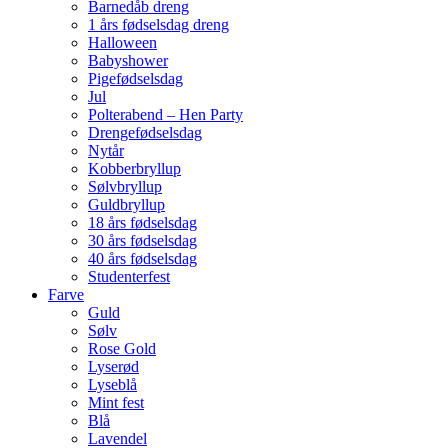
Barnedåb dreng
1 års fødselsdag dreng
Halloween
Babyshower
Pigefødselsdag
Jul
Polterabend – Hen Party
Drengefødselsdag
Nytår
Kobberbryllup
Sølvbryllup
Guldbryllup
18 års fødselsdag
30 års fødselsdag
40 års fødselsdag
Studenterfest
Farve
Guld
Sølv
Rose Gold
Lyserød
Lyseblå
Mint fest
Blå
Lavendel