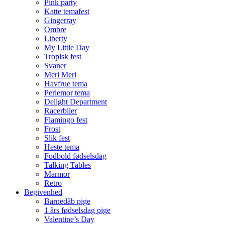
Pink party
Katte temafest
Gingerray
Ombre
Liberty
My Little Day
Tropisk fest
Svaner
Meri Meri
Havfrue tema
Perlemor tema
Delight Department
Racerbiler
Flamingo fest
Frost
Slik fest
Heste tema
Fodbold fødselsdag
Talking Tables
Marmor
Retro
Begivenhed
Barnedåb pige
1 års fødselsdag pige
Valentine’s Day