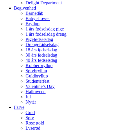
Delight Department
Begivenhed
Barnedåb
Baby shower
Bryllup
1 års fødselsdag pige
1 års fødselsdag dreng
Pigefødselsdag
Drengefødselsdag
18 års fødselsdag
30 års fødselsdag
40 års fødselsdag
Kobberbryllup
Sølvbryllup
Guldbryllup
Studenterfest
Valentine’s Day
Halloween
Jul
Nytår
Farve
Guld
Sølv
Rose gold
Lyserød