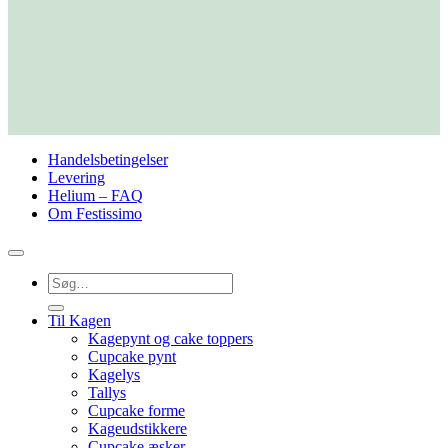
Handelsbetingelser
Levering
Helium – FAQ
Om Festissimo
Søg
efter:
Til Kagen
Kagepynt og cake toppers
Cupcake pynt
Kagelys
Tallys
Cupcake forme
Kageudstikkere
Cupcake æsker