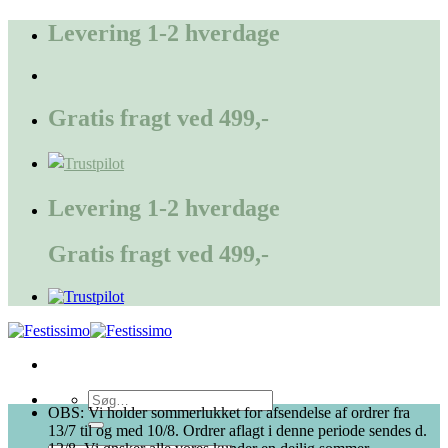
Fortsæt
Levering 1-2 hverdage
til
indhold
Gratis fragt ved 499,-
Levering 1-2 hverdage
Gratis fragt ved 499,-
Søg
OBS: Vi holder sommerlukket for afsendelse af ordrer fra
efter:
13/7 til og med 10/8. Ordrer aflagt i denne periode sendes d.