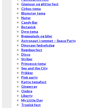
Glamour og glitter fest
Cirkus tema
Blomster tema
Natur
Candy Bar
Botanisk
Dyre tema
Byggeplads og biler
Astronaut i rummet – Space Party
Dinosaur fødselsdag
Regnbue fest
Disco
Striber
Prinsesse tema
Sex and the City
Prikker
Pink party
Katte temafest
Gingerray
Ombre
Liberty
My Little Day
Tropisk fest