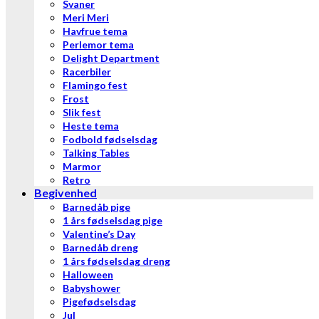
Svaner
Meri Meri
Havfrue tema
Perlemor tema
Delight Department
Racerbiler
Flamingo fest
Frost
Slik fest
Heste tema
Fodbold fødselsdag
Talking Tables
Marmor
Retro
Begivenhed
Barnedåb pige
1 års fødselsdag pige
Valentine’s Day
Barnedåb dreng
1 års fødselsdag dreng
Halloween
Babyshower
Pigefødselsdag
Jul