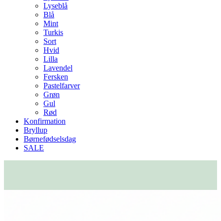
Lyseblå
Blå
Mint
Turkis
Sort
Hvid
Lilla
Lavendel
Fersken
Pastelfarver
Grøn
Gul
Rød
Konfirmation
Bryllup
Børnefødselsdag
SALE