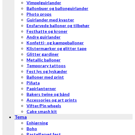
Vimpelguirlander
Ballonbuer og ballonguirlander
Photo props
Guirlander med kvaster
Ensfarvede balloner og tilbehør
Festhatte og kroner
Andre guirlander
Konfetti- og kæmpeballoner
Klistermærker og glitter tape
Glitter gardiner
Metallic balloner
Temporary tattoos
Fest lys og lyskæder
Balloner med print
Piñata
Papirlanterner
Bakers twine og bånd
Accessories og art prints
Vifter/Pin wheels
Cake smash kit
Tema
Enhjørning
Boho
Pastelfarvet fest