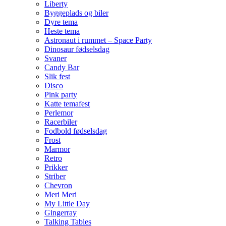
Liberty
Byggeplads og biler
Dyre tema
Heste tema
Astronaut i rummet – Space Party
Dinosaur fødselsdag
Svaner
Candy Bar
Slik fest
Disco
Pink party
Katte temafest
Perlemor
Racerbiler
Fodbold fødselsdag
Frost
Marmor
Retro
Prikker
Striber
Chevron
Meri Meri
My Little Day
Gingerray
Talking Tables