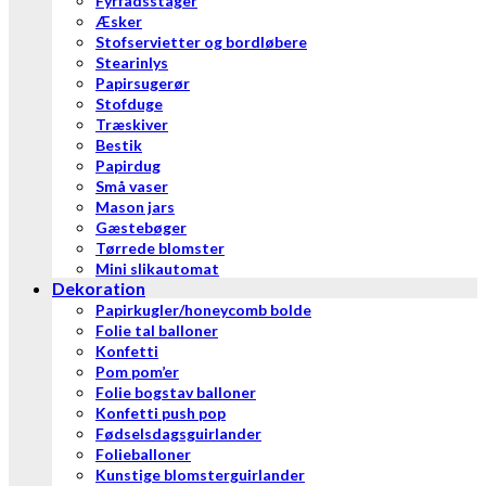
Fyrfadsstager
Æsker
Stofservietter og bordløbere
Stearinlys
Papirsugerør
Stofduge
Træskiver
Bestik
Papirdug
Små vaser
Mason jars
Gæstebøger
Tørrede blomster
Mini slikautomat
Dekoration
Papirkugler/honeycomb bolde
Folie tal balloner
Konfetti
Pom pom’er
Folie bogstav balloner
Konfetti push pop
Fødselsdagsguirlander
Folieballoner
Kunstige blomsterguirlander