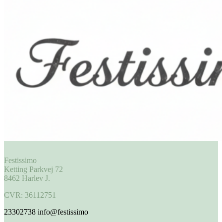
Festissimo
Ketting Parkvej 72
8462 Harlev J.
CVR: 36112751
23302738
info@festissimo