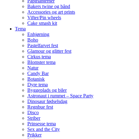
Papirlanterner
Bakers twine og bånd
Accessories og art prints
Vifter/Pin wheels
Cake smash kit
Tema
Enhjørning
Boho
Pastelfarvet fest
Glamour og glitter fest
Cirkus tema
Blomster tema
Natur
Candy Bar
Botanisk
Dyre tema
Byggeplads og biler
Astronaut i rummet – Space Party
Dinosaur fødselsdag
Regnbue fest
Disco
Striber
Prinsesse tema
Sex and the City
Prikker