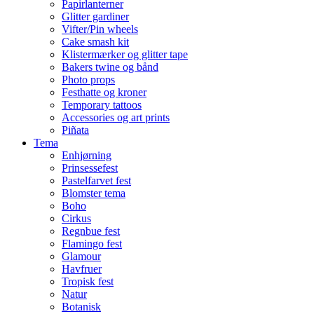
Papirlanterner
Glitter gardiner
Vifter/Pin wheels
Cake smash kit
Klistermærker og glitter tape
Bakers twine og bånd
Photo props
Festhatte og kroner
Temporary tattoos
Accessories og art prints
Piñata
Tema
Enhjørning
Prinsessefest
Pastelfarvet fest
Blomster tema
Boho
Cirkus
Regnbue fest
Flamingo fest
Glamour
Havfruer
Tropisk fest
Natur
Botanisk