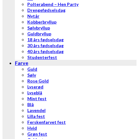
Polterabend – Hen Party
Drengefødselsdag
Nytår
Kobberbryllup
Sølvbryllup
Guldbryllup
18 års fødselsdag
30 års fødselsdag
40 års fødselsdag
Studenterfest
Farve
Guld
Sølv
Rose Gold
Lyserød
Lyseblå
Mint fest
Blå
Lavendel
Lilla fest
Ferskenfarvet fest
Hvid
Grøn fest