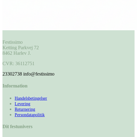
Festissimo
Ketting Parkvej 72
8462 Harlev J.
CVR: 36112751
23302738
info@festissimo
Information
Handelsbetingelser
Levering
Returnering
Persondatapolitik
Dit festunivers