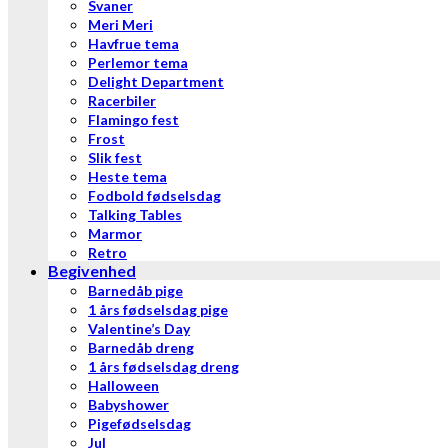
Svaner
Meri Meri
Havfrue tema
Perlemor tema
Delight Department
Racerbiler
Flamingo fest
Frost
Slik fest
Heste tema
Fodbold fødselsdag
Talking Tables
Marmor
Retro
Begivenhed
Barnedåb pige
1 års fødselsdag pige
Valentine’s Day
Barnedåb dreng
1 års fødselsdag dreng
Halloween
Babyshower
Pigefødselsdag
Jul