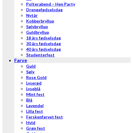
Polterabend – Hen Party
Drengefødselsdag
Nytår
Kobberbryllup
Sølvbryllup
Guldbryllup
18 års fødselsdag
30 års fødselsdag
40 års fødselsdag
Studenterfest
Farve
Guld
Sølv
Rose Gold
Lyserød
Lyseblå
Mint fest
Blå
Lavendel
Lilla fest
Ferskenfarvet fest
Hvid
Grøn fest