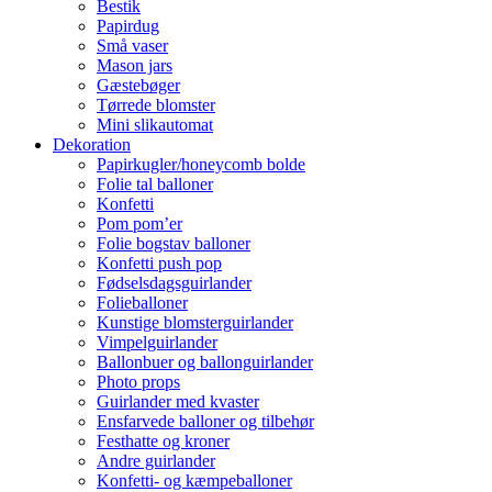
Bestik
Papirdug
Små vaser
Mason jars
Gæstebøger
Tørrede blomster
Mini slikautomat
Dekoration
Papirkugler/honeycomb bolde
Folie tal balloner
Konfetti
Pom pom’er
Folie bogstav balloner
Konfetti push pop
Fødselsdagsguirlander
Folieballoner
Kunstige blomsterguirlander
Vimpelguirlander
Ballonbuer og ballonguirlander
Photo props
Guirlander med kvaster
Ensfarvede balloner og tilbehør
Festhatte og kroner
Andre guirlander
Konfetti- og kæmpeballoner