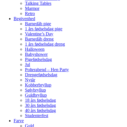
Talking Tables
Marmor
Retro
Begivenhed
Barnedåb pige
1 års fødselsdag pige
Valentine’s Day
Barnedåb dreng
1 års fødselsdag dreng
Halloween
Babyshower
Pigefødselsdag
Jul
Polterabend – Hen Party
Drengefødselsdag
Nytår
Kobberbryllup
Sølvbryllup
Guldbryllup
18 års fødselsdag
30 års fødselsdag
40 års fødselsdag
Studenterfest
Farve
Guld