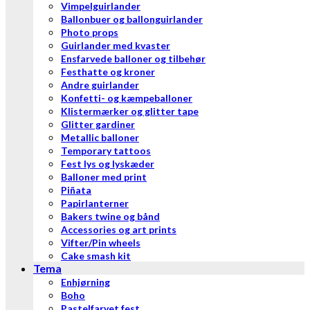
Vimpelguirlander
Ballonbuer og ballonguirlander
Photo props
Guirlander med kvaster
Ensfarvede balloner og tilbehør
Festhatte og kroner
Andre guirlander
Konfetti- og kæmpeballoner
Klistermærker og glitter tape
Glitter gardiner
Metallic balloner
Temporary tattoos
Fest lys og lyskæder
Balloner med print
Piñata
Papirlanterner
Bakers twine og bånd
Accessories og art prints
Vifter/Pin wheels
Cake smash kit
Tema
Enhjørning
Boho
Pastelfarvet fest