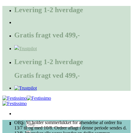
Fortsæt
Levering 1-2 hverdage
til
indhold
Gratis fragt ved 499,-
Levering 1-2 hverdage
Gratis fragt ved 499,-
OBS: Vi holder sommerlukket for afsendelse af ordrer fra
Søg
13/7 til og med 10/8. Ordrer aflagt i denne periode sendes d.
efter: