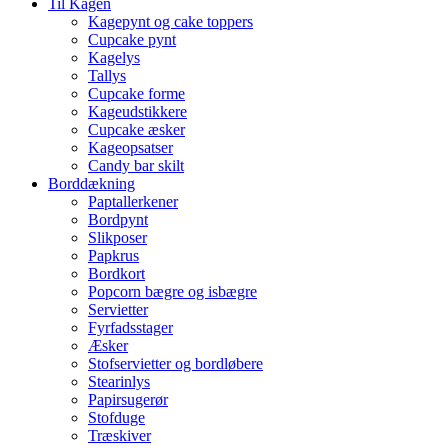
Til Kagen
Kagepynt og cake toppers
Cupcake pynt
Kagelys
Tallys
Cupcake forme
Kageudstikkere
Cupcake æsker
Kageopsatser
Candy bar skilt
Borddækning
Paptallerkener
Bordpynt
Slikposer
Papkrus
Bordkort
Popcorn bægre og isbægre
Servietter
Fyrfadsstager
Æsker
Stofservietter og bordløbere
Stearinlys
Papirsugerør
Stofduge
Træskiver