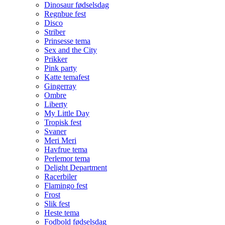
Dinosaur fødselsdag
Regnbue fest
Disco
Striber
Prinsesse tema
Sex and the City
Prikker
Pink party
Katte temafest
Gingerray
Ombre
Liberty
My Little Day
Tropisk fest
Svaner
Meri Meri
Havfrue tema
Perlemor tema
Delight Department
Racerbiler
Flamingo fest
Frost
Slik fest
Heste tema
Fodbold fødselsdag