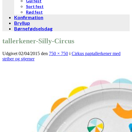
Gul fest
Sort fest
Rød fest
Konfirmation
Bryllup
Børnefødselsdag
tallerkener-Silly-Circus
Udgivet
02/04/2015
den
750 × 750
i
Cirkus paptallerkener med
striber og stjerner