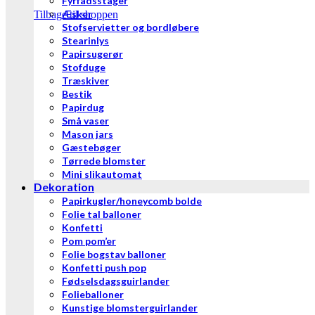
Fyrfadsstager
Æsker
Tilbage til shoppen
Stofservietter og bordløbere
Stearinlys
Papirsugerør
Stofduge
Træskiver
Bestik
Papirdug
Små vaser
Mason jars
Gæstebøger
Tørrede blomster
Mini slikautomat
Dekoration
Papirkugler/honeycomb bolde
Folie tal balloner
Konfetti
Pom pom’er
Folie bogstav balloner
Konfetti push pop
Fødselsdagsguirlander
Folieballoner
Kunstige blomsterguirlander