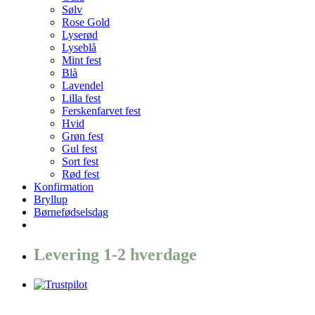
Sølv
Rose Gold
Lyserød
Lyseblå
Mint fest
Blå
Lavendel
Lilla fest
Ferskenfarvet fest
Hvid
Grøn fest
Gul fest
Sort fest
Rød fest
Konfirmation
Bryllup
Børnefødselsdag
Levering 1-2 hverdage