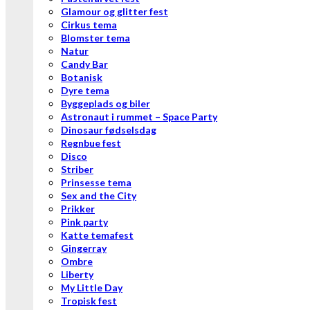
Glamour og glitter fest
Cirkus tema
Blomster tema
Natur
Candy Bar
Botanisk
Dyre tema
Byggeplads og biler
Astronaut i rummet – Space Party
Dinosaur fødselsdag
Regnbue fest
Disco
Striber
Prinsesse tema
Sex and the City
Prikker
Pink party
Katte temafest
Gingerray
Ombre
Liberty
My Little Day
Tropisk fest