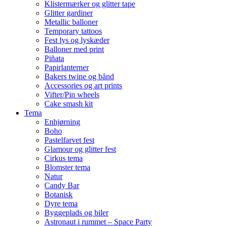
Klistermærker og glitter tape
Glitter gardiner
Metallic balloner
Temporary tattoos
Fest lys og lyskæder
Balloner med print
Piñata
Papirlanterner
Bakers twine og bånd
Accessories og art prints
Vifter/Pin wheels
Cake smash kit
Tema
Enhjørning
Boho
Pastelfarvet fest
Glamour og glitter fest
Cirkus tema
Blomster tema
Natur
Candy Bar
Botanisk
Dyre tema
Byggeplads og biler
Astronaut i rummet – Space Party