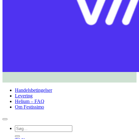
Handelsbetingelser
Levering
Helium – FAQ
Om Festissimo
Søg
efter: